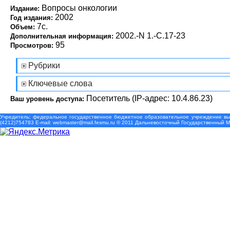
Вопросы онкологии
Издание:
2002
Год издания:
7с.
Объем:
2002.-N 1.-С.17-23
Дополнительная информация:
95
Просмотров:
Рубрики
Ключевые слова
Посетитель (IP-адрес: 10.4.86.23)
Ваш уровень доступа:
Учредитель: федеральное государственное бюджетное образовательное учреждение выс
(4212)754783 Е-mail: webmaster@mail.fesmu.ru © 2011 Дальневосточный Государственный 