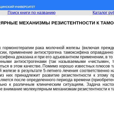
Поиск книги по названию
Каталог ру
ЯРНЫЕ МЕХАНИЗМЫ РЕЗИСТЕНТНОСТИ К ТАМ
к гормонотерапии рака молочной железы (включая прежде
ссии, применение антиэстрогена тамоксифена оправданно
ифена доказана и при его адъювантном применении, в то в
нными антиэстрогенами (так называемыми «чистыми«, 
иться в этом качестве. Помимо хорошо известных плюсов т
 железе в результате 5-летнего лечения соответственно 
из них принадлежит развитие резистентности к этому п
вляется после определенного периода времени (приобрете
ьно к различным клиническим ситуациям. Задача насто
бое внимание молекулярным механизмам резистентности к т