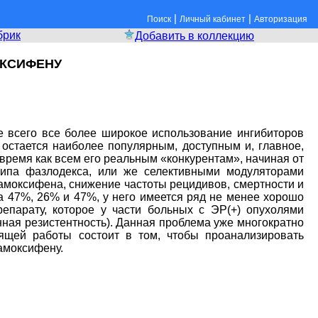
|
|
Поиск
Личный кабинет
Авторизация
брик
Добавить в коллекцию
ОКСИФЕНУ
 всего все более широкое использование ингибиторов
 остается наиболее популярным, доступным и, главное,
ремя как всем его реальным «конкурентам», начиная от
типа фазлодекса, или же селективными модуляторами
амоксифена, снижение частоты рецидивов, смертности и
на 47%, 26% и 47%, у него имеется ряд не менее хорошо
репарату, которое у части больных с ЭР(+) опухолями
нная резистентность). Данная проблема уже многократно
ящей работы состоит в том, чтобы проанализировать
амоксифену.