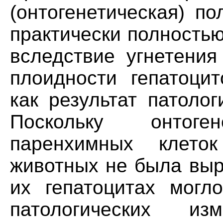
(онтогенетическая) п
практически полность
вследствие угнетения
плоидности гепатоцит
как результат патоло
Поскольку онтоген
паренхимных клето
животных не была выр
их гепатоцитах могл
патологических из