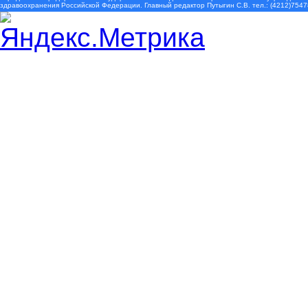
здравоохранения Российской Федерации. Главный редактор Путыгин С.В. тел.: (4212)7547