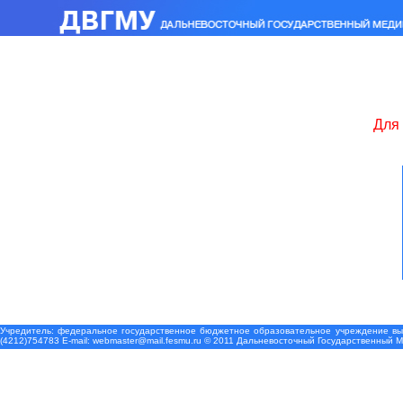
Для 
Учредитель: федеральное государственное бюджетное образовательное учреждение выс
(4212)754783 Е-mail: webmaster@mail.fesmu.ru © 2011 Дальневосточный Государственный 