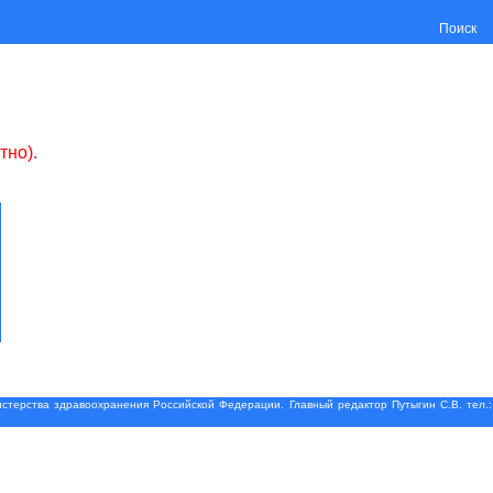
Поиск
тно).
терства здравоохранения Российской Федерации. Главный редактор Путыгин С.В. тел.: