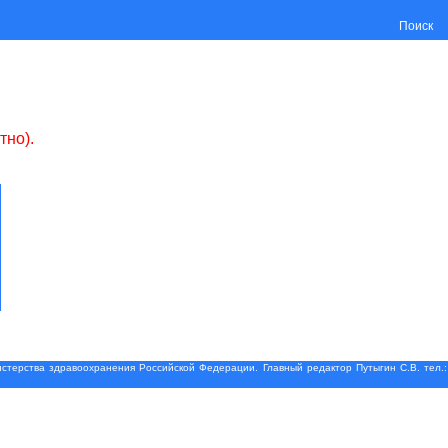
Поиск
тно).
терства здравоохранения Российской Федерации. Главный редактор Путыгин С.В. тел.: