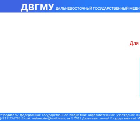
Для 
Учредитель: федеральное государственное бюджетное образовательное учреждение выс
(4212)754783 Е-mail: webmaster@mail.fesmu.ru © 2011 Дальневосточный Государственный 