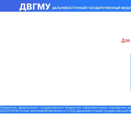
Для 
Учредитель: федеральное государственное бюджетное образовательное учреждение выс
(4212)754783 Е-mail: webmaster@mail.fesmu.ru © 2011 Дальневосточный Государственный 