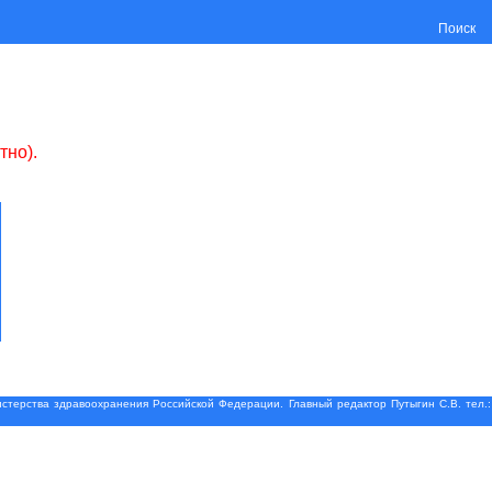
Поиск
тно).
терства здравоохранения Российской Федерации. Главный редактор Путыгин С.В. тел.: