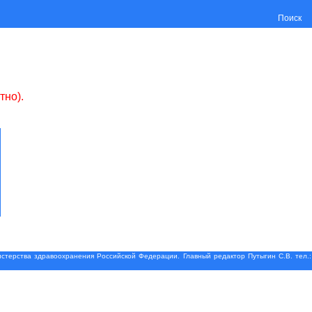
Поиск
тно).
терства здравоохранения Российской Федерации. Главный редактор Путыгин С.В. тел.: