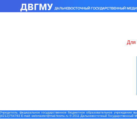
Для 
Учредитель: федеральное государственное бюджетное образовательное учреждение выс
(4212)754783 Е-mail: webmaster@mail.fesmu.ru © 2011 Дальневосточный Государственный 