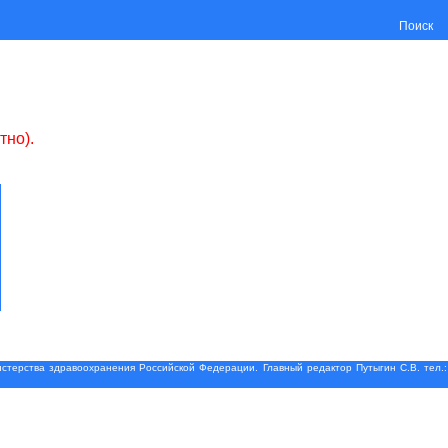
Поиск
тно).
терства здравоохранения Российской Федерации. Главный редактор Путыгин С.В. тел.: