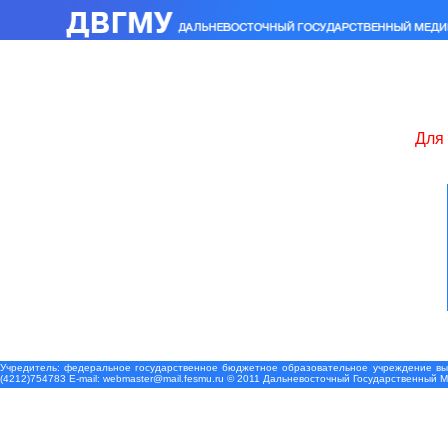
Для 
Учредитель: федеральное государственное бюджетное образовательное учреждение выс
(4212)754783 Е-mail: webmaster@mail.fesmu.ru © 2011 Дальневосточный Государственный 