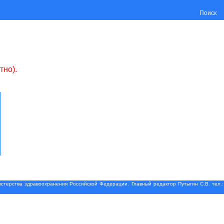
Поиск
тно).
терства здравоохранения Российской Федерации. Главный редактор Путыгин С.В. тел.: