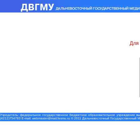
Для 
Учредитель: федеральное государственное бюджетное образовательное учреждение выс
(4212)754783 Е-mail: webmaster@mail.fesmu.ru © 2011 Дальневосточный Государственный 