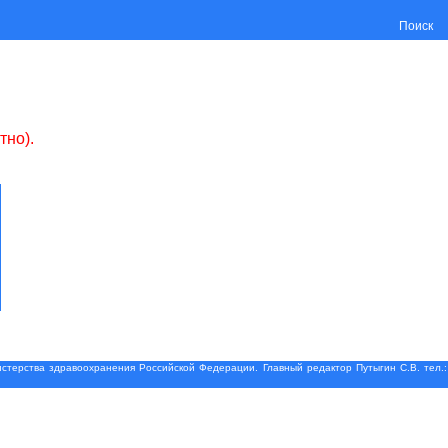
Поиск
тно).
терства здравоохранения Российской Федерации. Главный редактор Путыгин С.В. тел.: