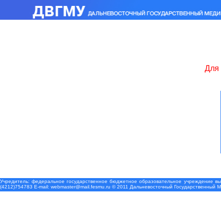
Для 
Учредитель: федеральное государственное бюджетное образовательное учреждение выс
(4212)754783 Е-mail: webmaster@mail.fesmu.ru © 2011 Дальневосточный Государственный 