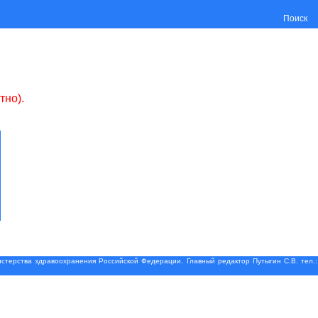
Поиск
тно).
терства здравоохранения Российской Федерации. Главный редактор Путыгин С.В. тел.: