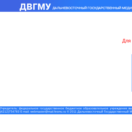
Для 
Учредитель: федеральное государственное бюджетное образовательное учреждение выс
(4212)754783 Е-mail: webmaster@mail.fesmu.ru © 2011 Дальневосточный Государственный 