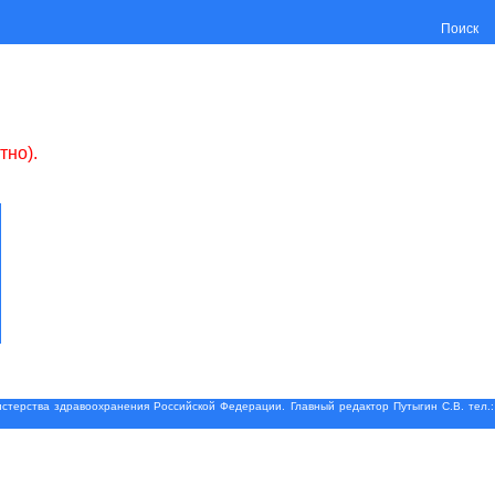
Поиск
тно).
терства здравоохранения Российской Федерации. Главный редактор Путыгин С.В. тел.: