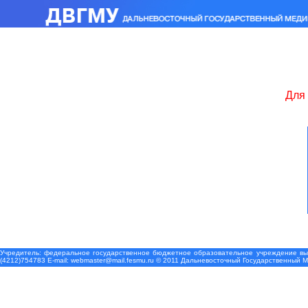
Для 
Учредитель: федеральное государственное бюджетное образовательное учреждение выс
(4212)754783 Е-mail: webmaster@mail.fesmu.ru © 2011 Дальневосточный Государственный 