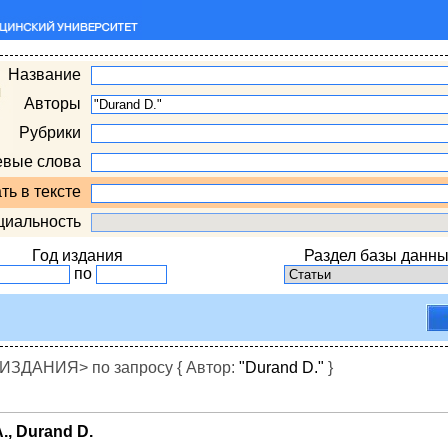
Название
Авторы
Рубрики
евые слова
ть в тексте
циальность
Год издания
Раздел базы данны
по
ДАНИЯ> по запросу { Автор:
"Durand D."
}
A., Durand D.