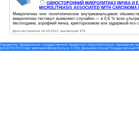
ОДНОСТОРОННИЙ МИКРОЛИТИАЗ ЯИЧКА И ЕГ
MICROLITHIASIS ASSOCIATED WITH CARCINOMA I
Микролитиаз или политопическое внутриканальцевое обызвест
микролитиаз тестикул выявляют случайно — в 0,6 % всех ультр
бесплодием, атрофией яичка, крипторхизмом или задержкой его 
Дата поступления: 04-10-2012, просмотров: 679
Учредитель: федеральное государственное бюджетное образовательное учреждение выс
(4212)754783 Е-mail: webmaster@mail.fesmu.ru © 2011 Дальневосточный Государственный 