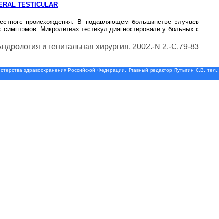
ERAL TESTICULAR
звестного происхождения. В подавляющем большинстве случаев
 симптомов. Микролитиаз тестикул диагностировали у больных с
Андрология и генитальная хирургия, 2002.-N 2.-С.79-83
терства здравоохранения Российской Федерации. Главный редактор Путыгин С.В. тел.: