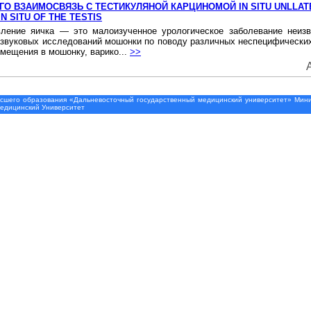
О ВЗАИМОСВЯЗЬ С ТЕСТИКУЛЯНОЙ КАРЦИНОМОЙ IN SITU UNLLAT
N SITU OF THE TESTIS
вление яичка — это малоизученное урологическое заболевание неи
азвуковых исследований мошонки по поводу различных неспецифических
смещения в мошонку, варико...
>>
шего образования «Дальневосточный государственный медицинский университет» Минис
Медицинский Университет