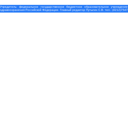
Учредитель: федеральное государственное бюджетное образовательное учреждение
здравоохранения Российской Федерации. Главный редактор Путыгин С.В. тел.: (4212)7547