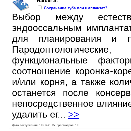
Harder S.
Сохранение зуба или имплантат?
Выбор между естест
эндооссальным импланта
для планирования и по
Пародонтологическ
функциональные фактор
соотношение коронка-кор
и/или корня, а также кол
останется после консер
непосредственное влияние
удалить ег...
>>
Дата поступления: 10-06-2015, просмотров: 19