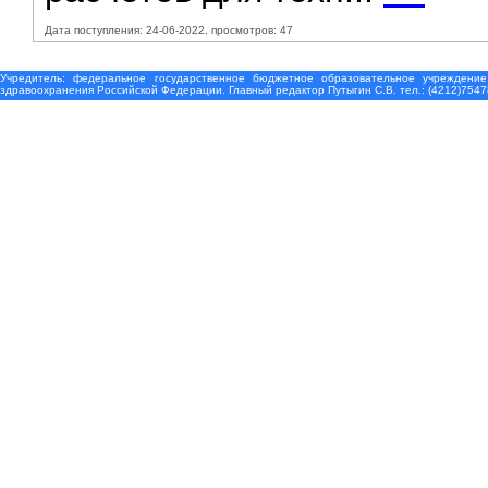
Дата поступления: 24-06-2022, просмотров: 47
Учредитель: федеральное государственное бюджетное образовательное учреждение
здравоохранения Российской Федерации. Главный редактор Путыгин С.В. тел.: (4212)7547