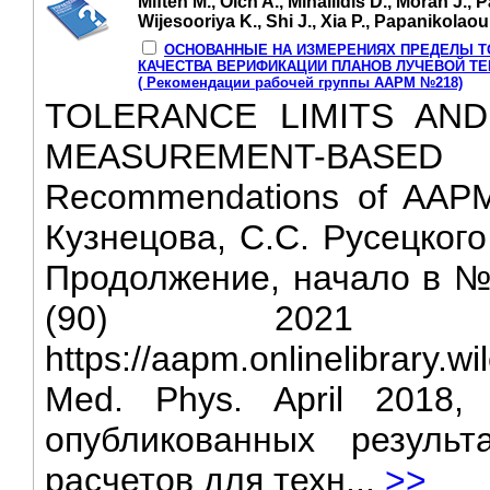
Miften M., Olch A., Mihailidis D., Moran J., Pa
Wijesooriya K., Shi J., Xia P., Papanikolaou
ОСНОВАННЫЕ НА ИЗМЕРЕНИЯХ ПРЕДЕЛЫ Т
КАЧЕСТВА ВЕРИФИКАЦИИ ПЛАНОВ ЛУЧЕВОЙ ТЕ
( Рекомендации рабочей группы ААРМ №218)
TOLERANCE LIMITS AN
MEASUREMENT-BAS
Recommendations of AAPM
Кузнецова, С.С. Русецког
Продолжение, начало в № 2
(90) 2021 
https://aapm.onlinelibrary.w
Med. Phys. April 2018,
опубликованных резуль
расчетов для техн...
>>