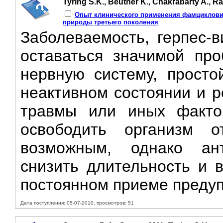
Tyring S.K., Beuther K., Chakrabarty A., R
Опыт клинического применения фамциклови
природы третьего поколения
Заболеваемость, герпес-
оставаться значимой пр
нервную систему, просто
неактивном состоянии и р
травмы или иных фактор
освободить организм о
возможным, однако ан
снизить длительность и 
постоянном приеме предуп
Дата поступления: 05-07-2010, просмотров: 51