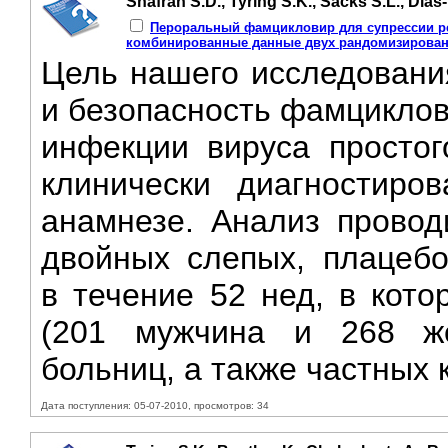
Shafran S.D., Tyring S.K., Sacks S.L., Dias
Пероральный фамцикловир для супрессии ре
комбинированные данные двух рандомизирова
Цель нашего исследовани
и безопасность фамциклов
инфекции вируса простог
клинически диагностир
анамнезе. Анализ провод
двойных слепых, плацебо
в течение 52 нед, в кото
(201 мужчина и 268 же
больниц, а также частных к
Дата поступления: 05-07-2010, просмотров: 34