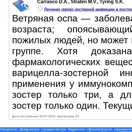
Carrasco D.A., Straten M.V., Tyring S.K.
Лечение герпес-зостерной инфекции и постг
Ветряная оспа — заболев
возраста; опоясываю
пожилых людей, но может 
группе. Хотя доказан
фармакологических вещес
варицелла-зостерной 
применения у иммунокомп
зостер только три, а дл
зостер только один. Текущ
Дата поступления: 05-07-2010, просмотров: 91
Учредитель: федеральное государственное бюджетное образовательное учреждение