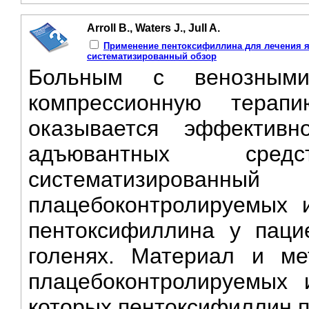
Arroll B., Waters J., Jull A.
Применение пентоксифиллина для лечения я
систематизированный обзор
Больным с венозными
компрессионную тера
оказывается эффективн
адъювантных сре
систематизированный
плацебоконтролируемых 
пентоксифиллина у паци
голенях. Материал и м
плацебоконтролируемых 
которых пентоксифиллин п