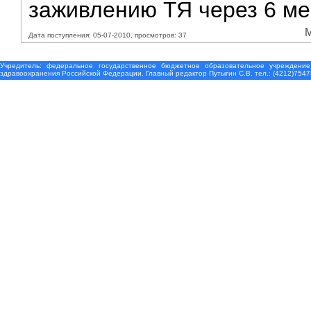
заживлению ТЯ через 6 ме
М
Дата поступления: 05-07-2010, просмотров: 37
Учредитель: федеральное государственное бюджетное образовательное учреждение
здравоохранения Российской Федерации. Главный редактор Путыгин С.В. тел.: (4212)7547