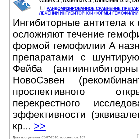
Waters J., Astermark J., Dimichele D.M., Don
РАНДОМИЗИРОВАННОЕ СРАВНЕНИЕ ПРЕПАР
ЛЕЧЕНИИ ИНГИБИТОРНОЙ ФОРМЫ ГЕМОФИЛИИ 
Ингибиторные антитела к ф
осложняют течение гемофи
формой гемофилии А назн
препаратами с шунтиру
Фейба (антиингибиторн
НовоСэвен (рекомбина
проспективного откр
перекрестного иссле
эффективности (эквивале
кр...
>>
Г
Дата поступления: 05-07-2010, просмотров: 107