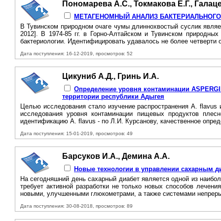
Пономарева А.С., Токмакова Е.Г., Галаце
МЕТАГЕНОМНЫЙ АНАЛИЗ БАКТЕРИАЛЬНОГО
В Тувинском природном очаге чумы длиннохвостый суслик являет
2012]. В 1974-85 гг. в Горно-Алтайском и Тувинском природны
бактериологии. Идентифицировать удавалось не более четверти 
Дата поступления: 16-12-2019, просмотров: 52
Цикуниб А.Д., Гринь И.А.
Определение уровня контаминации ASPERGI
территории республики Адыгея
Целью исследования стало изучение распространения A. flavus
исследования уровня контаминации пищевых продуктов плесн
идентификацию A. flavus - по Л.И. Курсанову, качественное опр
Дата поступления: 15-01-2019, просмотров: 49
Барсуков И.А., Демина А.А.
Новые технологии в управлении сахарным диа
На сегодняшний день сахарный диабет является одной из наибо
требует активной разработки не только новых способов лечени
новыми, улучшенными глюкометрами, а также системами непреры
Дата поступления: 30-08-2018, просмотров: 89