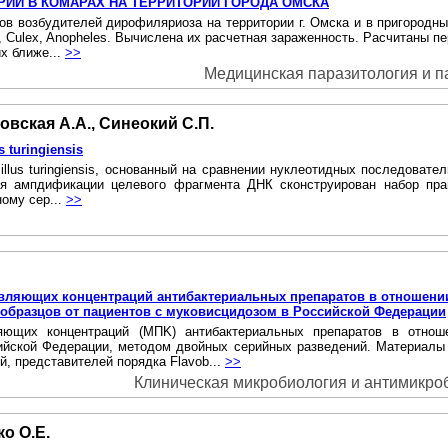
ИЙ B КОМАРАХ HA ТЕРРИТОРИИ ГОРОДА ОМСКА
ков возбудителей дирофиляриоза на территории г. Омска и в пригородн
s, Culex, Anopheles. Вычислена их расчетная зараженность. Расчитаны 
их ближе...
>>
Медицинская паразитология и пар
овская А.А., Синеокий С.П.
uringiensis
lus turingiensis, основанный на сравнении нуклеотидных последователь
isoni. Для ампдификации целевого фрагмента ДНК сконструирован набор
ному сер...
>>
ляющих концентраций антибактериальных препаратов в отношении
х образцов от пациентов с муковисцидозом в Российской Федерации
щих концентраций (MПK) антибактериальных препаратов в отношен
сийской Федерации, методом двойных серийных разведений. Материалы
, представителей порядка Flavob...
>>
Клиническая микробиология и антимикробн
ко О.Е.