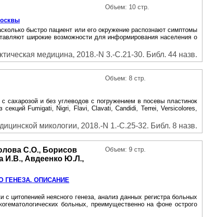
Объем: 10 стр.
Москвы
сколько быстро пациент или его окружение распознают симптомы
ставляют широкие возможности для информирования населения о
ическая медицина, 2018.-N 3.-С.21-30. Библ. 44 назв.
Объем: 8 стр.
 с сахарозой и без углеводов с погружением в посевы пластинок
Fumigati, Nigri, Flavi, Clavati, Candidi, Terrei, Versicolores,
цинской микологии, 2018.-N 1.-С.25-32. Библ. 8 назв.
олова С.О., Борисов
Объем: 9 стр.
а И.В., Авдеенко Ю.Л.,
О ГЕНЕЗА. ОПИСАНИЕ
и с цитопенией неясного генеза, анализ данных регистра больных
нкогематологических больных, преимущественно на фоне острого