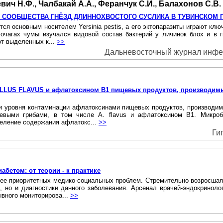
вич Н.Ф., Чалбакай А.А., Феранчук С.И., Балахонов С.В.
 СООБЩЕСТВА ГНЁЗД ДЛИННОХВОСТОГО СУСЛИКА В ТУВИНСКОМ
ся основным носителем Yersinia pestis, а его эктопаразиты играют клю
х очагах чумы изучался видовой состав бактерий у личинок блох и в
от выделенных к...
>>
Дальневосточный журнал инфекц
LLUS FLAVUS и афлатоксином В1 пищевых продуктов, производимы
 и уровня контаминации афлатоксинами пищевых продуктов, производи
евыми грибами, в том числе A. flavus и афлатоксином В1. Микроб
еделение содержания афлатокс...
>>
Ги
бетом: от теории - к практике
лее приоритетных медико-социальных проблем. Стремительно возросшая
я, но и диагностики данного заболевания. Арсенал врачей-эндокриноло
вного мониторирова...
>>