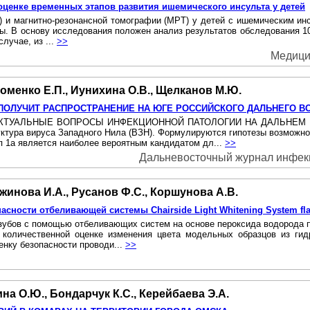
ценке временных этапов развития ишемического инсульта у детей
 и магнитно-резонансной томографии (MPT) у детей с ишемическим инс
. B основу исследования положен анализ результатов обследования 105 
лучае, из ...
>>
Медицин
 Фоменко Е.П., Иунихина О.В., Щелканов М.Ю.
 ПОЛУЧИТ РАСПРОСТРАНЕНИЕ HA ЮГЕ РОССИЙСКОГО ДАЛЬНЕГО В
КТУАЛЬНЫЕ ВОПРОСЫ ИНФЕКЦИОННОЙ ПАТОЛОГИИ НА ДАЛЬНЕМ ВОС
ктура вируса Западного Нила (ВЗН). Формулируются гипотезы возможнос
ип 1a является наиболее вероятным кандидатом дл...
>>
Дальневосточный журнал инфекци
жинова И.А., Русанов Ф.С., Коршунова А.В.
сности отбеливающей системы Chairside Light Whitening System fl
зубов с помощью отбеливающих систем на основе пероксида водорода пу
оличественной оценке изменения цвета модельных образцов из гидро
нку безопасности проводи...
>>
ина О.Ю., Бондарчук К.С., Керейбаева Э.А.