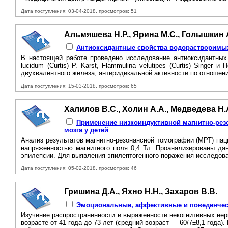
Дата поступления: 03-04-2018, просмотров: 51
Альмяшева Н.Р., Ярина М.С., Голышкин А
Антиоксидантные свойства водорастворимых
В настоящей работе проведено исследование антиоксидантных
lucidum (Curtis) P. Karst, Flammulina velutipes (Curtis) Sing
двухвалентного железа, антиридикальной активности по отношени
Дата поступления: 15-03-2018, просмотров: 65
Халилов В.С., Холин А.А., Медведева Н.
Применение низкоиндуктивной магнитно-рез
мозга у детей
Анализ результатов магнитно-резонансной томографии (МРТ) пац
напряженностью магнитного поля 0,4 Тл. Проанализированы д
эпилепсии. Для выявления эпилептогенного поражения исследова
Дата поступления: 05-02-2018, просмотров: 46
Гришина Д.А., Яхно Н.Н., Захаров В.В.
Эмоциональные, аффективные и поведенчес
Изучение распространенности и выраженности некогнитивных не
возрасте от 41 года до 73 лет (средний возраст — 60/7±8,1 го