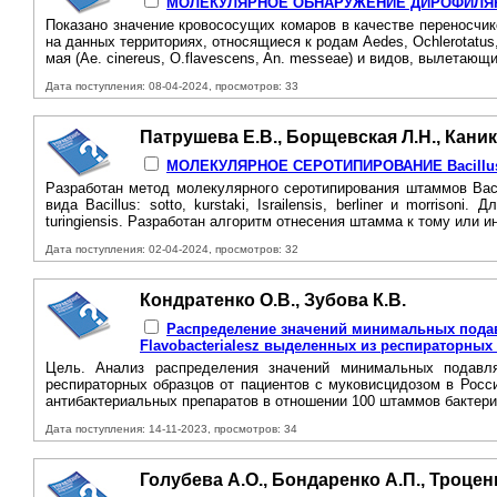
МОЛЕКУЛЯРНОЕ ОБНАРУЖЕНИЕ ДИРОФИЛЯР
Показано значение кровососущих комаров в качестве переносчи
на данных территориях, относящиеся к родам Aedes, Ochlerotatu
мая (Ae. cinereus, O.flavescens, An. messeae) и видов, вылетающ
Дата поступления: 08-04-2024, просмотров: 33
Патрушева Е.В., Борщевская Л.Н., Каник
МОЛЕКУЛЯРНОЕ CEPOTИПИРОВАНИE Bacillus t
Разработан метод молекулярного серотипирования штаммов Bacil
вида Bacillus: sotto, kurstaki, Israilensis, berliner и morr
turingiensis. Разработан алгоритм отнесения штамма к тому или и
Дата поступления: 02-04-2024, просмотров: 32
Кондратенко О.В., Зубова К.В.
Распределение значений минимальных подав
Flavobacterialesz выделенных из респираторны
Цель. Анализ распределения значений минимальных подавляю
респираторных образцов от пациентов с муковисцидозом в Рос
антибактериальных препаратов в отношении 100 штаммов бактерий
Дата поступления: 14-11-2023, просмотров: 34
Голубева А.О., Бондаренко А.П., Троцен