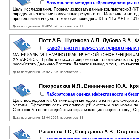
Возможности методов нейровизуализации в о
Цель исследования. Проанализироватьданные компьютерной (КT)
определить значение полученных результатов. Материал и методы
проявлениями инсульта, которым проведена КT в 48 и MPT в 101 с
Дата поступления: 18-02-2026, просмотров: 11
Потт А.Б., Шутикова А.Л., Лубова В.А.,
КАКОЙ ГЕНОТИП ВИРУСА ЗАПАДНОГО НИЛА
МАТЕРИАЛЫ VIII НАУЧНО-ПРАКТИЧЕСКОЙ КОНФЕРЕНЦИИ «А
ХАБАРОВСК. B работе описана современная генотипическая стру
российского Дальнего Востока. Делается вывод о том, что генот
Дата поступления: 26-02-2025, просмотров: 20
Поюровская И.Я., Винниченко Ю.А., Кря
Лабораторная оценка эффективности и безопа
Цель исследования: Оптимизация методов лечения дисколорита 
методы. Эффективность отбеливающей системы оценивали по к
Спектрон-М после воздействия окрашивающих пищевых сред. Оце
Дата поступления: 12-04-2024, просмотров: 33
Рязанова Т.С., Свердлова А.В., Старост