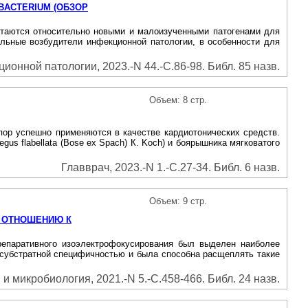
BACTERIUM (ОБЗОР
остаются относительно новыми и малоизученными патогенами для
альные возбудители инфекционной патологии, в особенности для
онной патологии, 2023.-N 44.-С.86-98. Библ. 85 назв.
Объем: 8 стр.
пор успешно применяются в качестве кардиотонических средств.
s flabellata (Bose ex Spach) К. Koch) и боярышника мягковатого
Главврач, 2023.-N 1.-С.27-34. Библ. 6 назв.
Объем: 9 стр.
О ОТНОШЕНИЮ К
препаративного изоэлектрофокусирования был выделен наиболее
й субстратной специфичностью и была способна расщеплять такие
 микробиология, 2021.-N 5.-С.458-466. Библ. 24 назв.