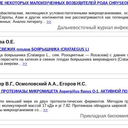
ИЕ НЕКОТОРЫХ МАЛОИЗУЧЕННЫХ ВОЗБУДИТЕЛЕЙ РОДА CHRYSEO
vobacteriaceae, являющиеся условно-патогенными микроорганизмами, 
 Европы, Азии и других континентов они рассматриваются как потенци
нных. Анализ литерату...
>>
Дальневосточный журнал инфекци
ва О.Е.
ВЕЖИХ плодов БОЯРЫШНИКА (CRATAEGUS L)
а боярышника {Crataegus L., сем. Розоцветные — Rosaceae) с давних 
есчете на катехин в свежих плодах боярышника вееровидного (Crataegu
ка веерови...
>>
р В.Г., Осмоловский А.А., Егоров Н.С.
РОТЕИНАЗЫ МИКРОМИЦЕТА Aspergillus flavus O-1, АКТИВНОЙ П
с по меньшей мере из двух протеоли-тических ферментов. Методом 
с молекулярной массой 17 кДа и pi 7.82. Протеиназа обладала широко
ы микроорганизмов со...
>>
Прикладная биохимия и