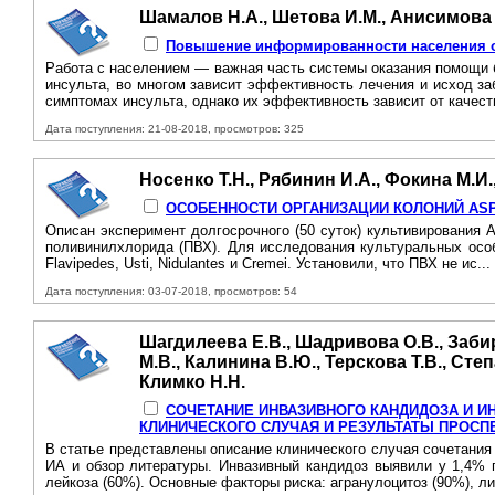
Шамалов Н.А., Шетова И.М., Анисимова А
Повышение информированности населения о
Работа с населением — важная часть системы оказания помощи 
инсульта, во многом зависит эффективность лечения и исход 
симптомах инсульта, однако их эффективность зависит от качес
Дата поступления: 21-08-2018, просмотров: 325
Носенко Т.Н., Рябинин И.А., Фокина М.И
ОСОБЕННОСТИ ОРГАНИЗАЦИИ КОЛОНИЙ ASP
Описан эксперимент долгосрочного (50 суток) культивирования 
поливинилхлорида (ПВХ). Для исследования культуральных особенн
Flavipedes, Usti, Nidulantes и Cremei. Установили, что ПВХ не ис...
Дата поступления: 03-07-2018, просмотров: 54
Шагдилеева Е.В., Шадривова О.В., Забир
М.В., Калинина В.Ю., Терскова Т.В., Сте
Климко Н.Н.
СОЧЕТАНИЕ ИНВАЗИВНОГО КАНДИДОЗА И И
КЛИНИЧЕСКОГО СЛУЧАЯ И РЕЗУЛЬТАТЫ ПРОСП
В статье представлены описание клинического случая сочетания 
ИА и обзор литературы. Инвазивный кандидоз выявили у 1,4% п
лейкоза (60%). Основные факторы риска: агранулоцитоз (90%), л