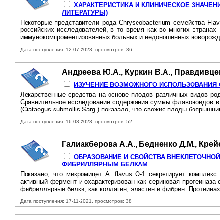
ХАРАКТЕРИСТИКА И КЛИНИЧЕСКОЕ ЗНАЧЕН
ЛИТЕРАТУРЫ)
Некоторые представители рода Chryseobacterium семейства Fla
российских исследователей, в то время как во многих странах
иммунокомпроментированных больных и недоношенных новорожде
Дата поступления: 12-07-2023, просмотров: 36
Андреева Ю.А., Куркин В.А., Правдивце
ИЗУЧЕНИЕ ВОЗМОЖНОГО ИСПОЛЬЗОВАНИЯ С
Лекарственные средства на основе плодов различных видов род
Сравнительное исследование содержания суммы флавоноидов в пер
(Crataegus submollis Sarg.) показало, что свежие плоды боярышни
Дата поступления: 16-03-2023, просмотров: 52
Галиакберова А.А., Бедненко Д.М., Крейе
ОБРАЗОВАНИЕ И СВОЙСТВА ВНЕКЛЕТОЧНОЙ П
ФИБРИЛЛЯРНЫМ БЕЛКАМ
Показано, что микромицет A. flavus O-1 секретирует комплек
активный фермент и охарактеризован как сериновая протеиназа 
фибриллярные белки, как коллаген, эластин и фибрин. Протеиназ
Дата поступления: 17-11-2021, просмотров: 38