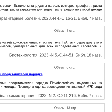
ых зонах. Выявлены кандидаты на роль векторов дирофилляриоза
периоды риска заражения для видов, вылетающих во второй декаде
азитарные болезни, 2023.-N 4.-С.16-21. Библ. 7 назв.
Объем: 8 стр.
ностей консервативных участков гена flaA пяти сероваров этого
 праймеров, универсальных для всех исследованных сероваров В.
Биотехнология, 2023.-N 5.-С.44-51. Библ. 18 назв.
Объем: 6 стр.
 представителей порядка
ии представителей порядка Flavobacteriales, выделенных из
 и методы. Проведена оценка распределения значений M?K ряда
ая химиотерапия, 2023.-N 2.-С.211-216. Библ. 7 назв.
Объем: 13 стр.