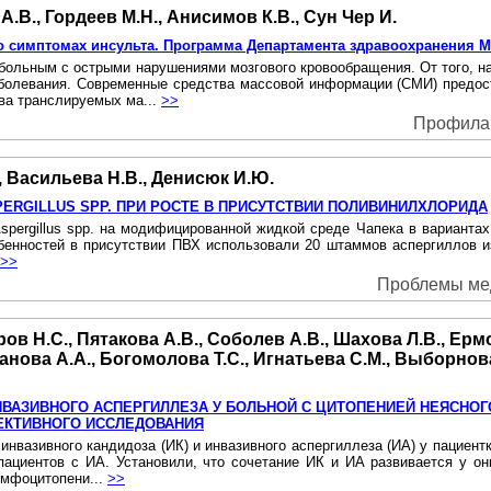
.В., Гордеев М.Н., Анисимов К.В., Сун Чер И.
 симптомах инсульта. Программа Департамента здравоохранения 
больным с острыми нарушениями мозгового кровообращения. От того, на
заболевания. Современные средства массовой информации (СМИ) предо
тва транслируемых ма...
>>
Профилакт
., Васильева Н.В., Денисюк И.Ю.
ERGILLUS SPP. ПРИ РОСТЕ В ПРИСУТСТВИИ ПОЛИВИНИЛХЛОРИДА
Aspergillus spp. на модифицированной жидкой среде Чапека в вариантах
остей в присутствии ПВХ использовали 20 штаммов аспергиллов из секций 
>>
Проблемы меди
ов Н.С., Пятакова А.В., Соболев А.В., Шахова Л.В., Ерм
панова А.А., Богомолова Т.С., Игнатьева С.М., Выборнов
НВАЗИВНОГО АСПЕРГИЛЛЕЗА У БОЛЬНОЙ С ЦИТОПЕНИЕЙ НЕЯСНОГ
ЕКТИВНОГО ИССЛЕДОВАНИЯ
инвазивного кандидоза (ИК) и инвазивного аспергиллеза (ИА) у пациентк
ациентов с ИА. Установили, что сочетание ИК и ИА развивается у о
имфоцитопени...
>>