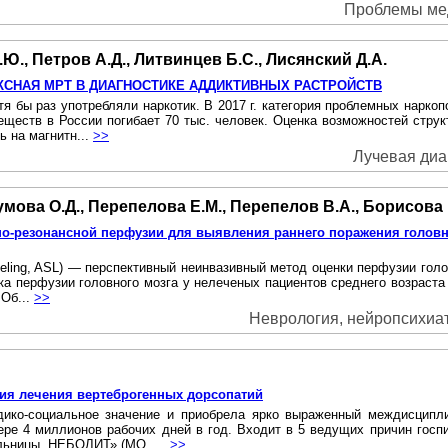
Проблемы меди
Ю., Петров А.Д., Литвинцев Б.С., Лисянский Д.А.
ЛЕКСНАЯ МРТ В ДИАГНОСТИКЕ АДДИКТИВНЫХ РАСТРОЙСТВ
отя бы раз употребляли наркотик. В 2017 г. категория проблемных нарко
ществ в России погибает 70 тыс. человек. Оценка возможностей стру
 на магнитн...
>>
Лучевая диаг
мова О.Д., Перепелова Е.М., Перепелов В.А., Борисова 
но-резонансной перфузии для выявления раннего поражения головн
abeling, ASL) — перспективный неинвазивный метод оценки перфузии гол
нка перфузии головного мозга у нелеченых пациентов среднего возраста 
 Об...
>>
Неврология, нейропсихиатр
ия лечения вертеброгенных дорсопатий
ико-социальное значение и приобрела ярко выраженный междисципл
ере 4 миллионов рабочих дней в год. Входит в 5 ведущих причин госпи
ольницы. НЕБОЛИТ» (МО, ...
>>