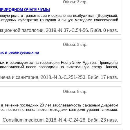
Объем: 3 стр.
 ПРИРОДНОМ ОЧАГЕ ЧУМЫ
чевую роль в трансмиссии и сохранении возбудителя [Вержуцкий,
 гнездовых субстратах грызунов и пищух методами классической
ионной патологии, 2019.-N 37.-С.54-56. Библ. 0 назв.
Объем: 3 стр.
х и реализуемых на
мых и реализуемых на территории Республики Адыгея. Проведены
иологический посев проводили на питательную среду Чапека,
гиена и санитария, 2018.-N 3.-С.251-253. Библ. 17 назв.
Объем: 5 стр.
 в течение последних 20 лет заболеваемость сахарным диабетом
гов постоянно пополняется методами контроля уровня гликемии:
Consilium medicum, 2018.-N 4.-С.24-28. Библ. 23 назв.