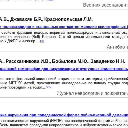
Вестник восстановите
.В., Джавахян Б.Р., Краснопольская Л.М.
 полисахаридов и этанольных экстрактов мицелия ксилотрофных 
 свойств фракций водорастворимых полисахаридов и этанольных экс
er и Hericium erinaceus (Bull) Persoon. С этой целью использовали ме
ю к ДФПГ и ингибир...
>>
Антибиоти
А., Рассказчикова И.В., Бобылова М.Ю., Заваденко Н.Н.
онансной томографии для визуализации структурных эпилептогенн
иентов с фокальной эпилепсией с применением методики, приближенной 
анные МРТ 50 детей, проходивших обследование по поводу трудно 
ние проводили на томог...
>>
Журнал неврологии и психиатрии 
кие нарушения при поведенческой форме лобно-височной деменц
рвно-психических нарушений (ННПН) при поведенческой форме лобно-в
да). Всем пациентам проводили неврологическое и нейропсихологическо