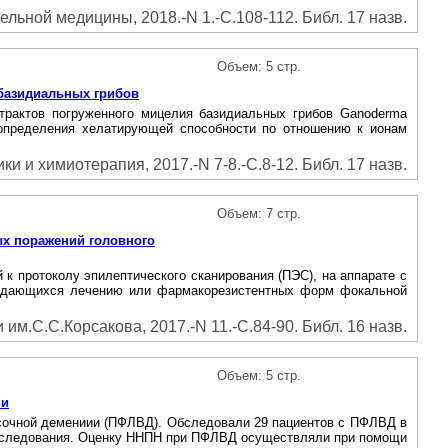
льной медицины, 2018.-N 1.-С.108-112. Библ. 17 назв.
Объем: 5 стр.
базидиальных грибов
трактов погруженного мицелия базидиальных грибов Ganoderma
тоды определения хелатирующей способности по отношению к ионам
ки и химиотерапия, 2017.-N 7-8.-С.8-12. Библ. 17 назв.
Объем: 7 стр.
ых поражений головного
к протоколу эпилептического сканирования (ПЭС), на аппарате с
поддающихся лечению или фармакорезистентных форм фокальной
им.С.С.Корсакова, 2017.-N 11.-С.84-90. Библ. 16 назв.
Объем: 5 стр.
ии
исочной демениии (ПФЛВД). Обследовали 29 пациентов с ПФЛВД в
е обследования. Оценку ННПН при ПФЛВД осуществляли при помощи