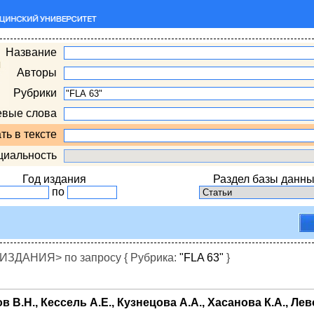
Название
Авторы
Рубрики
евые слова
ть в тексте
циальность
Год издания
Раздел базы данны
по
ДАНИЯ> по запросу { Рубрика:
"FLA 63"
}
 В.Н., Кессель А.Е., Кузнецова А.А., Хасанова К.А., Лев