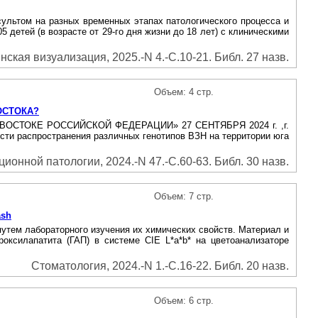
ультом на разных временных этапах патологического процесса и
детей (в возрасте от 29-го дня жизни до 18 лет) с клиническими
ская визуализация, 2025.-N 4.-С.10-21. Библ. 27 назв.
Объем: 4 стр.
ОСТОКА?
ТОКЕ РОССИЙСКОЙ ФЕДЕРАЦИИ» 27 СЕНТЯБРЯ 2024 г. ,г.
ти распространения различных генотипов ВЗН на территории юга
онной патологии, 2024.-N 47.-С.60-63. Библ. 30 назв.
Объем: 7 стр.
ash
тем лабораторного изучения их химических свойств. Материал и
ксилапатита (ГАП) в системе CIE L*a*b* на цветоанализаторе
Стоматология, 2024.-N 1.-С.16-22. Библ. 20 назв.
Объем: 6 стр.