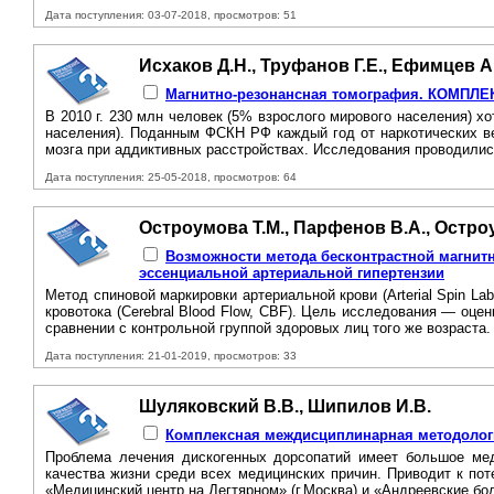
Дата поступления: 03-07-2018, просмотров: 51
Исхаков Д.Н., Труфанов Г.Е., Ефимцев А.
Магнитно-резонансная томография. КОМП
В 2010 г. 230 млн человек (5% взрослого мирового населения) х
населения). Поданным ФСКН РФ каждый год от наркотических ве
мозга при аддиктивных расстройствах. Исследования проводились
Дата поступления: 25-05-2018, просмотров: 64
Остроумова Т.М., Парфенов В.А., Остроу
Возможности метода бесконтрастной магнит
эссенциальной артериальной гипертензии
Метод спиновой маркировки артериальной крови (Arterial Spin L
кровотока (Cerebral Blood Flow, CBF). Цель исследования — оце
сравнении с контрольной группой здоровых лиц того же возраста.
Дата поступления: 21-01-2019, просмотров: 33
Шуляковский В.В., Шипилов И.В.
Комплексная междисциплинарная методолог
Проблема лечения дискогенных дорсопатий имеет большое мед
качества жизни среди всех медицинских причин. Приводит к пот
«Медицинский центр на Дегтярном» (г.Москва) и «Андреевские б