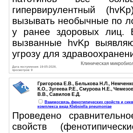
гипервирулентный (hvKp
вызывать необычные по л
у ранее здоровых лиц. 
вызванные hvKp выявляю
угрозу для здравоохранени
Клиническая микробиол
Дата поступления: 19-05-2026,
просмотров: 9
Григорова Е.В., Белькова Н.Л., Немченко
К.О., Зугеева Р.Е., Смурова Н.Е., Чемезо
В.В., Савилов Е.Д.
Взаимосвязь фенотипических свойств и сикв
комплекса вида Klebsiella pneumoniae
Проведено сравнительно
свойств (фенотипическ