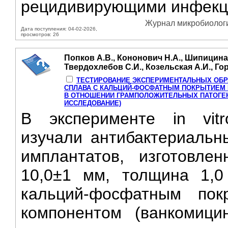
рецидивирующими инфекци
Журнал микробиологии
Дата поступления: 04-02-2026,
просмотров: 26
Попков А.В., Кононович Н.А., Шипицина 
Твердохлебов С.И., Козельская А.И., Го
ТЕСТИРОВАНИЕ ЭКСПЕРИМЕНТАЛЬНЫХ ОБР
СПЛАВА С КАЛЬЦИЙ-ФОСФАТНЫМ ПОКРЫТИЕМ
В ОТНОШЕНИИ ГРАМПОЛОЖИТЕЛЬНЫХ ПАТОГЕ
ИССЛЕДОВАНИЕ)
В эксперименте in vit
изучали антибактериальн
имплантатов, изготовле
10,0±1 мм, толщина 1,0
кальций-фосфатным пок
компонентом (ванкомиц