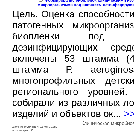
Формирование биопленок клиническими изо
микроорганизмов под влиянием дезинфицирующ
Цель. Оценка способности
патогенных микроорган
биопленки под вл
дезинфицирующих сре
включены 53 штамма (4
штамма Р. aerugino
многопрофильных детск
регионального уровней
собирали из различных ло
изделий и объектов ок...
>
Клиническая микробиол
Дата поступления: 11-06-2025,
просмотров: 29