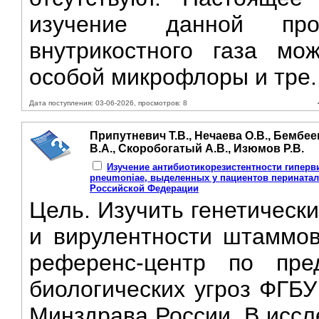
изучение данной про
внутрикостного газа мо
особой микрофлоры и тре.
Дата поступления: 03-06-2026, просмотров: 8
Припутневич Т.В., Нечаева О.В., Бембеев
В.А., Скоробогатый А.В., Изюмов Р.В.
Изучение антибиотикорезистентности гиперв
pneumoniae, выделенных у пациентов перината
Российской Федерации
Цель. Изучить генетическ
и вирулентности штаммов
референс-центр по пре
биологических угроз ФГБ
Минздрава России. В исс