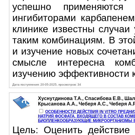
успешно применяются 
ингибиторами карбапенем
клинике известны случаи 
таким комбинациям. B это
и изучение новых сочетан
смысле интересна комб
изучению эффективности к
Дата поступления: 20-05-2025, просмотров: 34
Хуснутдинова Т.А., Спасибова Е.В., Шал
Крысанова А.А., Чеберя А.С., Чеберя А.Р
ОСОБЕННОСТИ ДЕЙСТВИЯ IN VITRO ПРЕДН
НАТРИЯ ФОСФАТА, ВХОДЯЩЕГО B СОСТАВ КОМ
БИОПЛЕНКООБРАЗУЮЩИЕ МИКРООРГАНИЗМЫ В
Цель: Оценить действие 