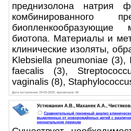
преднизолона натрия ф
комбинированного п
биопленкообразующие м
биотопа. Материалы и ме
клинические изоляты, обр
Klebsiella pneumoniae (3), 
faecalis (3), Streptococ
vaginalis (8), Staphylococcu
Дата поступления: 20-05-2025, просмотров: 49
Устюжанин А.В., Маханек А.А., Чистякова
Сравнительный геномный анализ клинических
выделенных от новорождённых детей с различн
неонатальном периоде