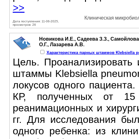
>>
Клиническая микробиол
Дата поступления: 11-06-2025,
просмотров: 26
Новикова И.Е., Садеева З.З., Самойлова
О.Г., Лазарева А.В.
Характеристика парных штаммов Klebsiella 
Цель. Проанализировать 
штаммы Klebsiella pneumo
локусов одного пациента
КР, полученных от 15
реанимационных и хирурги
гг. Для исследования бы
одного ребенка: из клини