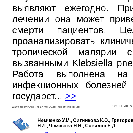
выявляют ежегодно. Пр
лечении она может прив
смерти пациентов. Ц
проанализировать клинич
тропической малярии с
вызванными Klebsiella pn
Работа выполнена на
инфекционных болезней 
государст...
>>
Вестник м
Дата поступления: 17-06-2025, просмотров: 25
Немченко У.М., Ситникова К.О., Григоров
Н.Л., Чемезова Н.Н., Савилов Е.Д.