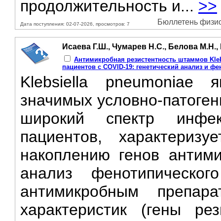
продолжительность и...
>>
Бюллетень физиол
Дата поступления: 02-07-2026, просмотров: 7
Исаева Г.Ш., Чумарев Н.С., Белова М.Н.
Антимикробная резистентность штаммов Kleb
пациентов с COVID-19: генетический анализ и ф
Klebsiella pneumoniae
значимых условно-патоген
широкий спектр инфек
пациентов, характеризу
накоплению генов антими
анализ фенотипическог
антимикробным препар
характеристик (гены рез