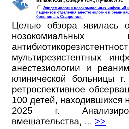
Быков Ю.В., Обедин А.Н., Пучков А.А.
Эпидемиология нозокомиальных инфекций и 
пациентов отделения анестезиологии и реанима
больницы г. Ставрополя
Целью обзора явилась о
нозокомиальн
антибиотикорезистентно
мультирезистентных инф
анестезиологии и реани
клинической больницы г.
ретроспективное обсерва
100 детей, находившихся 
2025 г. Анализирова
вмешательства, ...
>>