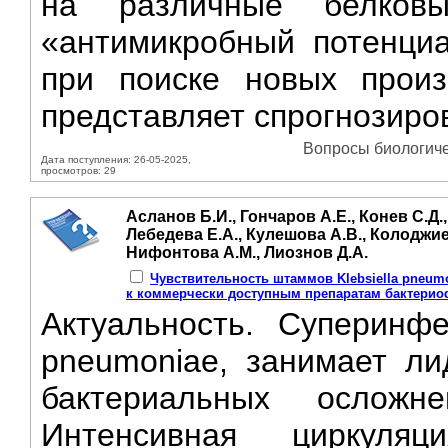
на различные белков
«антимикробный потенциа
при поиске новых прои
представляет спрогнозиров
Вопросы биологичес
Дата поступления: 26-05-2025,
просмотров: 29
Асланов Б.И., Гончаров А.Е., Конев С.Д.,
Лебедева Е.А., Кулешова А.В., Колоджие
Нифонтова А.М., Лиознов Д.А.
Чувствительность штаммов Klebsiella pneum
к коммерчески доступным препаратам бактерио
Актуальность. Суперинфек
pneumoniae, занимает ли
бактериальных ослож
Интенсивная циркуля