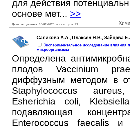
для действия потенциальн
основе мет...
>>
Хими
Дата поступления: 05-02-2025, просмотров: 23
Саликова А.А., Плаксен Н.В., Зайцева Е.
Экспериментальное исследование влияния пл
микроорганизмы
Определена антимикробна
плодов Vaccinium prae
диффузным методом в отн
Staphylococcus aureus,
Esherichia coli, Klebsi
подавляющая концент
Enterococcus faecalis и 