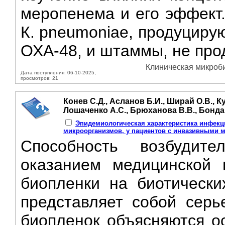
меропенема и его эффект
К. pneumoniae, продуциру
ОХА-48, и штаммы, не про
Клиническая микроби
Дата поступления: 06-10-2025,
просмотров: 21
Конев С.Д., Асланов Б.И., Ширай О.В., Ку
Лошаченко А.С., Брюханова В.В., Бонда
Эпидемиологическая характеристика инфек
микроорганизмов, у пациентов с инвазивными 
Способность возбудит
оказанием медицинской
биопленки на биотически
представляет собой серь
биопленок объясняются о