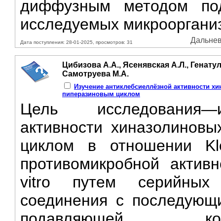
диффузным методом под
исследуемых микроорганиз
Дальнев
Дата поступления: 28-01-2025, просмотров: 31
Цибизова А.А., Ясенявская А.Л., Генатул
Самотруева М.А.
Изучение антиклебсиеллёзной активности х
пиперазиновым циклом
Цель исследования—и
активности хиназолиновы
циклом в отношении Kle
противомикробной активн
vitro путем серийных
соединения с последующ
подавляющей кон