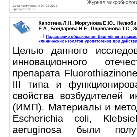
Журнал микробиологии
Дата поступления: 04-02-2026,
просмотров: 39
Капотина Л.Н., Моргунова Е.Ю., Нелюбин
Е.А., Бондарева Н.Е., Перепанова Т.С., 
Подавление образования биоплёнок и выжив
клинических изолятов уропатогенов при действии 
Целью данного исследо
инновационного отечес
препарата Fluorothiazino
III типа и функциониров
свойства возбудителей 
(ИМП). Материалы и мето
Escherichia coli, Klebs
aeruginosa были по