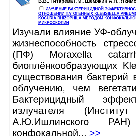
В.В., Титарева Г.М., Шемякин А.Н., Яким
ИЗУЧЕНИЕ БАКТЕРИЦИДНОЙ ЭФФЕКТИВНОС
ОТНОШЕНИИ ПАТОГЕННЫХ KLEBSIELLA PNEUMO
KOCURIA RHIZOPHILA МЕТОДОМ КОНФОКАЛЬН
МИКРОСКОПИИ
Изучали влияние УФ-облуч
жизнеспособность стрес
(ПФ) Moraxella catarr
биоплёнкообразующих Kle
существования бактерий в
облучению, чем вегетати
Бактерицидный эффек
излучателя (Инстит
А.Ю.Ишлинского РА
конфокальной...
>>