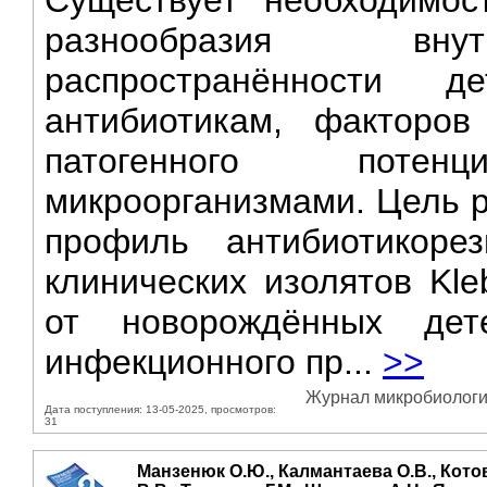
Существует необходимост
разнообразия внут
распространённости д
антибиотикам, факторов
патогенного потенци
микроорганизмами. Цель р
профиль антибиотикорез
клинических изолятов Kle
от новорождённых де
инфекционного пр...
>>
Журнал микробиологии
Дата поступления: 13-05-2025, просмотров:
31
Манзенюк О.Ю., Калмантаева О.В., Котов