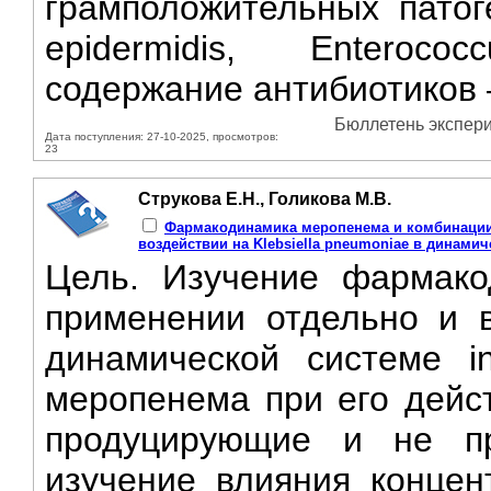
грамположительных патоге
epidermidis, Enteroco
содержание антибиотиков —
Бюллетень экспери
Дата поступления: 27-10-2025, просмотров:
23
Струкова Е.Н., Голикова М.В.
Фармакодинамика меропенема и комбинации
воздействии на Klebsiella pneumoniae в динамиче
Цель. Изучение фармако
применении отдельно и 
динамической системе in
меропенема при его дейс
продуцирующие и не пр
изучение влияния концен