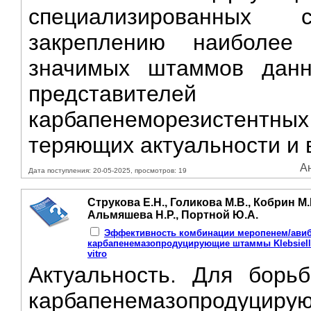
специализированных с
закреплению наиболее
значимых штаммов данно
представителей
карбапенеморезистен
теряющих актуальности и в
Ан
Дата поступления: 20-05-2025, просмотров: 19
Струкова Е.Н., Голикова М.В., Кобрин М.
Альмяшева Н.Р., Портной Ю.А.
Эффективность комбинации меропенем/авиб
карбапенемазопродуцирующие штаммы Klebsiella
vitro
Актуальность. Для борь
карбапенемазопродуцирую