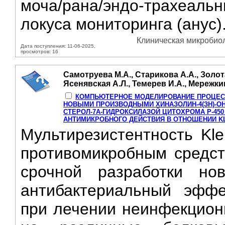
моча/рана/эндо-трахеал
локуса мониторинга (анус).
Клиническая микробиол
Дата поступления: 11-06-2025,
просмотров: 16
Самотруева М.А., Старикова А.А., Золот
Ясенявская А.Л., Темерев И.А., Мережкин
КОМПЬЮТЕРНОЕ МОДЕЛИРОВАНИЕ ПРОЦЕС
НОВЫМИ ПРОИЗВОДНЫМИ ХИНАЗОЛИН-4(ЗН)-ОНА,
СТЕРОЛ-7А-ГИДРОКСИЛАЗОЙ ЦИТОХРОМА Р-450 
АНТИМИКРОБНОГО ДЕЙСТВИЯ В ОТНОШЕНИИ KL
Мультирезистентность Kle
противомикробным средст
срочной разработки но
антибактериальный эффе
при лечении неинфекцион