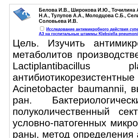
Белова И.В., Широкова И.Ю., Точилина А
Н.А., Тулупов А.А., Молодцова С.Б., Сел
Соловьева И.В.
Исследование антимикробного действия суперн
АЗ на госпитальные штаммы Klebsiella pneumonia
Цель. Изучить антимикр
метаболитов производств
Lactiplantibacill
антибиотикорезистентные 
Acinetobacter baumannii,
ран. Бактериологиче
полуколичественный се
условно-патогенных микр
раны, метод определения 