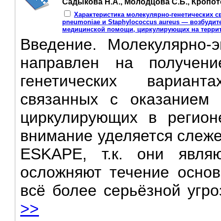
Садыкова Н.А., Молодцова С.Б., Кропот
Характеристика молекулярно-генетических с
pneumoniae и Staphylococcus aureus — возбудит
медицинской помощи, циркулирующих на террит
Введение. Молекулярно-э
направлен на получен
генетических вариант
связанных с оказанием
циркулирующих в регион
внимание уделяется слеже
ESKAPE, т.к. они явля
осложняют течение основ
всё более серьёзной угро
>>