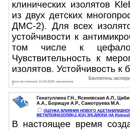
клинических изолятов Kle
из двух детских многопр
ДМС-2). Для всех изолят
устойчивости к антимикро
том числе к цефалос
Чувствительность к мер
изолятов. Устойчивость к 
Бюллетень экспери
Дата поступления: 14-05-2026, просмотров:
7
Генатуллина Г.Н., Ясенявская А.Л., Циби
А.А., Борищук А.Р., Самотруева М.А.
ОЦЕНКА ВЛИЯНИЯ НОВОГО АЦЕТАНИЛИДНОГ
МЕТИЛХИНАЗОЛИН-2,4(1Н,ЗН)-ДИОНА НА Klebsiel
В настоящее время созд