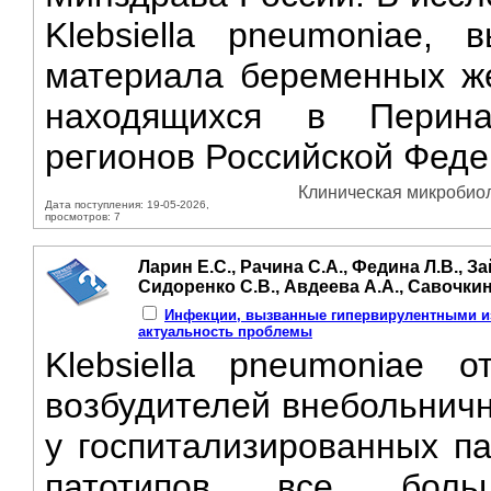
Klebsiella pneumoniae, 
материала беременных ж
находящихся в Перина
регионов Российской Феде
Клиническая микробиол
Дата поступления: 19-05-2026,
просмотров: 7
Ларин Е.С., Рачина С.А., Федина Л.В., За
Сидоренко С.В., Авдеева А.А., Савочки
Инфекции, вызванные гипервирулентными изо
актуальность проблемы
Klebsiella pneumoniae 
возбудителей внебольнич
у госпитализированных па
патотипов все боль