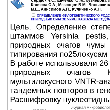
Сердюк Н.С., Евченко Ю.М., Кузнецова И
Коняева О.А., Мезенцев В.М., Волынкина
М.Е., Анисимов А.П., Куличенко А.Н.
ОПРЕДЕЛЕНИЕ ФИЛОГЕНЕТИЧЕСКОГО РОДСТ
ПРИРОДНЫХ ОЧАГОВ ЧУМЫ КАВКАЗА МЕТОДОМ
Цель. Определение степе
штаммов Yersinia pesti
природных очагов чумы
типирования по25локусам 
В работе использовали 26 
природных очагов К
мультилокусного VNTR-ана
тандемных повторов в гено
Расшифровку нуклеотидны
Журнал микробиологи