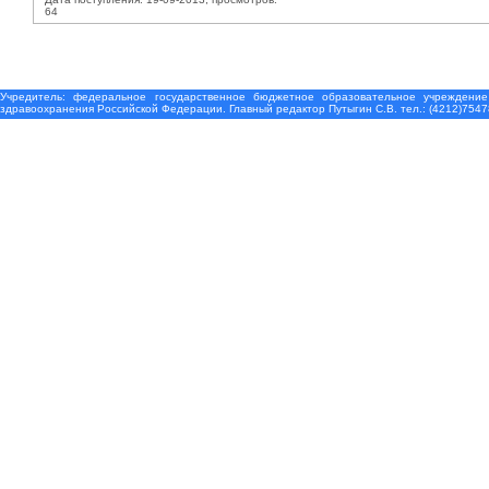
64
Учредитель: федеральное государственное бюджетное образовательное учреждение
здравоохранения Российской Федерации. Главный редактор Путыгин С.В. тел.: (4212)7547