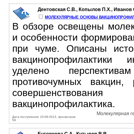
Дентовская С.В., Копылов П.Х., Иванов С
МОЛЕКУЛЯРНЫЕ ОСНОВЫ ВАКЦИНОПРОФИЛ
В обзоре освещены молек
и особенности формирова
при чуме. Описаны исто
вакцинопрофилактики 
уделено перспектив
противочумных вакцин,
совершенствования
вакцинопрофилактика.
Молекулярная ген
Дата поступления: 23-09-2013, просмотров:
59
Бугоркова С.А., Кутырев В.В.