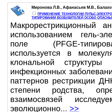
Миронова Л.В., Афанасьев М.В., Балахо
ПРИМЕНЕНИЕ ТЕХНОЛОГИИ ПУЛЬС-ЭЛЕКТР
ТИПИРОВАНИИ ВОЗБУДИТЕЛЕЙ ОСОБО ОПАСНЫ
Макрорестрикционный а
использованием гель-э
поле (PFGE-типирова
используется в молекул
клональной структуры 
инфекционных заболевани
паттернов рестрикции ДН
степени родства, опре
взаимосвязей исслед
эволюционно...
>>