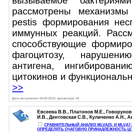
вызываемое бактериями
рассмотрены механизмы 
pestis формирования нес
иммунных реакций. Рассм
способствующие формиров
фагоцитозу, нарушени
антигена, ингибировани
цитокинов и функциональн
>>
Дата поступления: 06-05-2016, просмотров: 45
Евсеева В.В., Платонов М.Е., Говорунов
И.В., Дентовская С.В., Куличенко А.Н., 
СРАВНИТЕЛЬНЫЙ АНАЛИЗ MLVA25- И МLVА
ОПРЕДЕЛЯТЬ ОЧАГОВУЮ ПРИНАДЛЕЖНОСТЬ ШТ