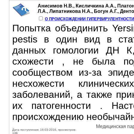
Анисимов Н.В., Кисличкина А.А., Платон
Л.А., Липатникова Н.А., Богун А.Г., Дент
О ПРОИСХОЖДЕНИИ ГИПЕРВИРУЛЕНТНОСТИ
Попытка объединить Yersin
pestis в один вид в ста
данных гомологии ДН К,
схожести , не была по
сообществом из-за эпиде
несхожести клиничес
заболеваний, а также при
их патогенности . Нас
происхождению необычайно
Медицинская пара
Дата поступления: 16-03-2016, просмотров:
136