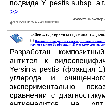
подвида Y. pestis subsp. al
>>
Бюллетень экспери
Дата поступления: 07-11-2016, просмотров:
51
Бойко А.В., Киреев М.Н., Осина Н.А., Кук
Композитный диагностикум для выявления а
чумного микроба (фракция 1) методом дот-имму
Разработан композитны
антител к видоспецифич
Yersinia pestis (фракция 
углерода и очищенног
экспериментально по
сравнении с диагностику
антианалитов на опт