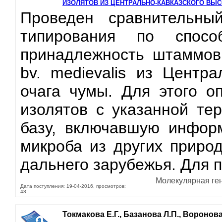
ИЗОЛЯТОВ ИЗ ЦЕНТРАЛЬНО-КАВКАЗСКОГО ВЫ
Проведен сравнительн
типирования по спосо
принадлежность штаммов 
bv. medievalis из Центра
очага чумы. Для этого о
изолятов с указанной те
базу, включавшую инфор
микроба из других природ
дальнего зарубежья. Для п
Молекулярная гене
Дата поступления: 19-04-2016, просмотров:
48
Токмакова Е.Г., Базанова Л.П., Воронова