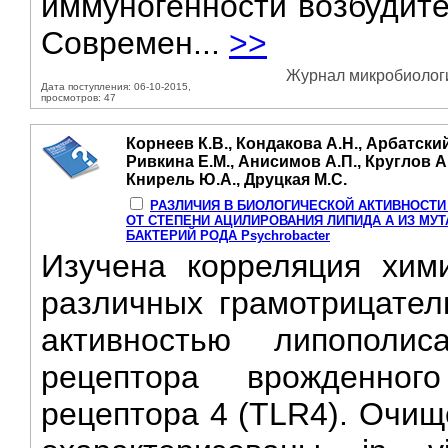
иммуногенности возбудите
Современ...
>>
Журнал микробиологии
Дата поступления: 06-10-2015,
просмотров: 47
Корнеев К.В., Кондакова А.Н., Арбатски
Ривкина Е.М., Анисимов А.П., Круглов А.
Книрель Ю.А., Друцкая М.С.
РАЗЛИЧИЯ В БИОЛОГИЧЕСКОЙ АКТИВНОСТ
ОТ СТЕПЕНИ АЦИЛИРОВАНИЯ ЛИПИДА А ИЗ МУТА
БАКТЕРИЙ РОДА Psychrobacter
Изучена корреляция хим
различных грамотрицател
активностью липополи
рецептора врожденного
рецептора 4 (TLR4). Очи