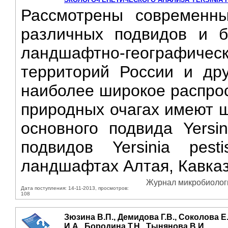
Рассмотрены современны
различных подвидов и б
ландшафтно-географиче
территорий России и дру
наиболее широкое распрос
природных очагах имеют 
основного подвида Yersi
подвидов Yersinia pes
ландшафтах Алтая, Кавказ
Журнал микробиологии
Дата поступления: 14-11-2013, просмотров:
108
Зюзина В.П., Демидова Г.В., Соколова Е
И.А., Бородина Т.Н., Тынянова В.И.