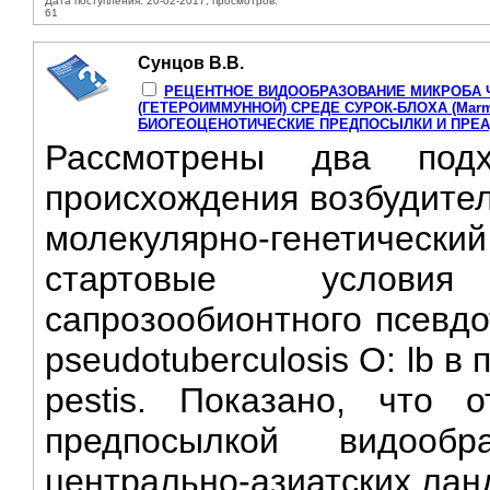
Дата поступления: 20-02-2017, просмотров:
61
Сунцов В.В.
РЕЦЕНТНОЕ ВИДООБРАЗОВАНИЕ МИКРОБА ЧУ
(ГЕТЕРОИММУННОЙ) СРЕДЕ СУРОК-БЛОХА (Marmota s
БИОГЕОЦЕНОТИЧЕСКИЕ ПРЕДПОСЫЛКИ И ПРЕ
Рассмотрены два под
происхождения возбудителя
молекулярно-генетическ
стартовые условия
сапрозообионтного псевдо
pseudotuberculosis О: lb в
pestis. Показано, что о
предпосылкой видооб
центрально-азиатских ланд