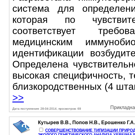
система для определения
которая по чувствит
соответствует требо
медицинским иммуноби
идентификации возбудит
Определена чувствительно
высокая специфичность, т
близкородственных (4 штамм
>>
Прикладная
Дата поступления: 28-04-2014, просмотров: 69
Кутырев В.В., Попов Н.В., Ерошенко Г.А.
СОВЕРШЕНСТВОВАНИЕ ТИПИЗАЦИИ ПРИРОД
ЭКОЛОГО-ГЕНЕТИЧЕСКОГО АНАЛИЗА YERSINIA 