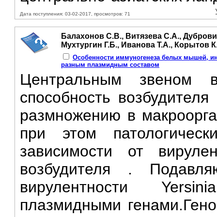
Дата поступления: 03-02-2017, просмотров: 71
Балахонов С.В., Витязева С.А., Дуброви
Мухтургин Г.Б., Иванова Т.А., Корытов К
Особенности иммуногенеза белых мышей, и
разным плазмидным составом
Центральным звеном в
способность возбудителя
размножению в макроорга
при этом патологическ
зависимости от вируле
возбудителя . Подавл
вирулентности Yersin
плазмидными генами.Гено