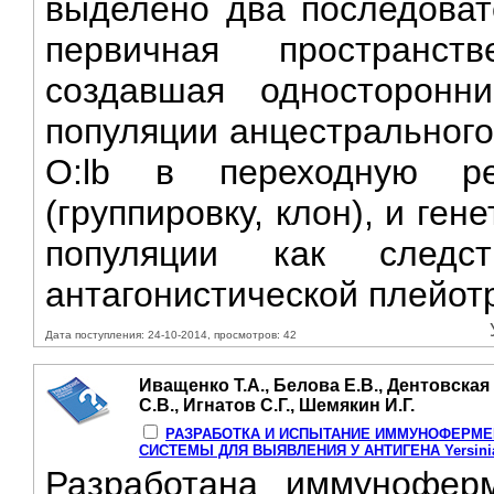
выделено два последоват
первичная пространстве
создавшая односторонни
популяции анцестрального 
О:lb в переходную ре
(группировку, клон), и ге
популяции как следс
антагонистической плейотр
Дата поступления: 24-10-2014, просмотров: 42
Иващенко Т.А., Белова Е.В., Дентовская
С.В., Игнатов С.Г., Шемякин И.Г.
РАЗРАБОТКА И ИСПЫТАНИЕ ИММУНОФЕРМЕ
СИСТЕМЫ ДЛЯ ВЫЯВЛЕНИЯ У АНТИГЕНА Yersinia 
Разработана иммуноферм