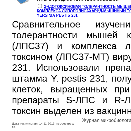
ЭНДОТОКСИНОВАЯ ТОЛЕРАНТНОСТЬ МЫШЕЙ
КОМПЛЕКСА ЛИПОПОЛИСАХАРИД-МЫШИНЫЙ ТО
YERSINIA PESTIS 231
Сравнительное изучен
толерантности мышей к
(ЛПС37) и комплекса 
токсином (ЛПС37-МТ) виру
231. Использовали преп
штамма Y. pestis 231, по
клеток, выращенных при
препараты S-ЛПС и R-ЛП
токсин выделен из вакцинн
Журнал микробиологии
Дата поступления: 14-11-2013, просмотров:
54