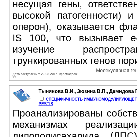
несущая гены, ответстве
высокой патогенности) и
оперон), оказывается фл
IS 100, что вызывает е
изучение распрост
трункированных генов пор
Молекулярная гене
Дата поступления: 23-08-2016, просмотров:
73
Тынянова В.И., Зюзина В.П., Демидова Г
СПЕЦИФИЧНОСТЬ ИММУНОМОДУЛИРУЮЩЕГО 
PESTIS
Проанализированы собств
механизмах реализаци
липополисахарида (ЛПС)