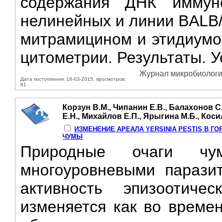
содержания ДНК иммун
нелинейных и линии BALB/
митрамицином и этидиумо
цитометрии. Результаты. У
Журнал микробиологии
Дата поступления: 16-03-2015, просмотров:
81
Корзун В.М., Чипанин Е.В., Балахонов С
Е.Н., Михайлов Е.П., Ярыгина М.Б., Коси
ИЗМЕНЕНИЕ АРЕАЛА YERSINIA PESTIS В Г
ЧУМЫ
Природные очаги чу
многоуровневыми парази
активность эпизоотиче
изменяется как во времен