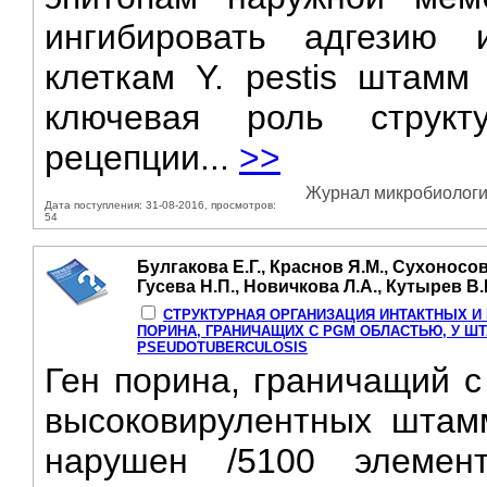
ингибировать адгезию 
клеткам Y. pestis штамм
ключевая роль струк
рецепции...
>>
Журнал микробиологии
Дата поступления: 31-08-2016, просмотров:
54
Булгакова Е.Г., Краснов Я.М., Сухоносов
Гусева Н.П., Новичкова Л.А., Кутырев В.
СТРУКТУРНАЯ ОРГАНИЗАЦИЯ ИНТАКТНЫХ И
ПОРИНА, ГРАНИЧАЩИХ С PGM ОБЛАСТЬЮ, У ШТА
PSEUDOTUBERCULOSIS
Ген порина, граничащий с
высоковирулентных штаммо
нарушен /5100 элемен