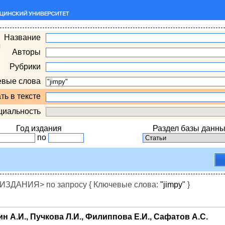
Название
Авторы
Рубрики
евые слова
ть в тексте
циальность
Год издания
Раздел базы данны
по
ДАНИЯ> по запросу { Ключевые слова:
"jimpy"
}
ин А.И., Пучкова Л.И., Филиппова Е.И., Сафатов А.С.