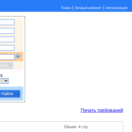
|
|
Поиск
Личный кабинет
Авторизация
х
Печать требований
Объем: 4 стр.