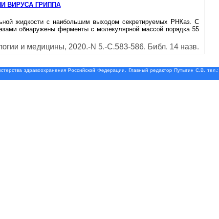
И ВИРУСА ГРИППА
альной жидкости с наибольшим выходом секретируемых РНКаз. С
НКазами обнаружены ферменты с молекулярной массой порядка 55
гии и медицины, 2020.-N 5.-С.583-586. Библ. 14 назв.
терства здравоохранения Российской Федерации. Главный редактор Путыгин С.В. тел.: