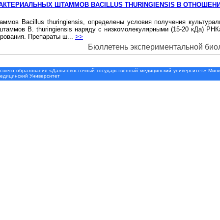
КТЕРИАЛЬНЫХ ШТАММОВ BACILLUS THURINGIENSIS В ОТНОШЕНИ
ммов Bacillus thuringiensis, определены условия получения культур
таммов В. thuringiensis наряду с низкомолекулярными (15-20 кДа) Р
ирования. Препараты ш...
>>
Бюллетень экспериментальной биоло
шего образования «Дальневосточный государственный медицинский университет» Минис
Медицинский Университет