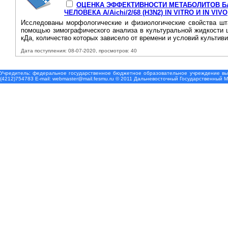
ОЦЕНКА ЭФФЕКТИВНОСТИ МЕТАБОЛИТОВ БА
ЧЕЛОВЕКА A/Aichi/2/68 (H3N2) IN VITRO И IN VIVO
Исследованы морфологические и физиологические свойства шта
помощью зимографического анализа в культуральной жидкости ш
кДа, количество которых зависело от времени и условий культив
Дата поступления: 08-07-2020, просмотров: 40
Учредитель: федеральное государственное бюджетное образовательное учреждение выс
(4212)754783 Е-mail: webmaster@mail.fesmu.ru © 2011 Дальневосточный Государственный 