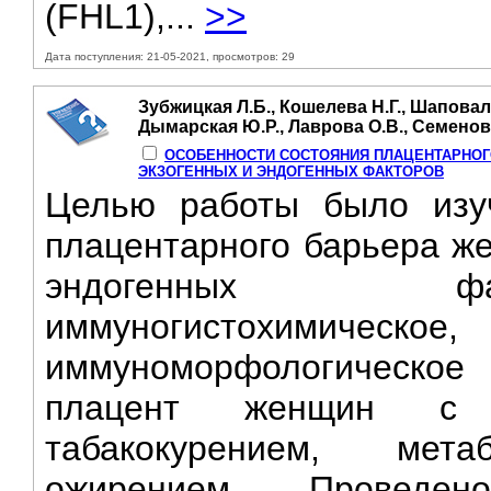
(FHL1),...
>>
Дата поступления: 21-05-2021, просмотров: 29
Зубжицкая Л.Б., Кошелева Н.Г., Шаповал
Дымарская Ю.Р., Лаврова О.В., Семенова
ОСОБЕННОСТИ СОСТОЯНИЯ ПЛАЦЕНТАРНОГ
ЭКЗОГЕННЫХ И ЭНДОГЕННЫХ ФАКТОРОВ
Целью работы было изуч
плацентарного барьера же
эндогенных фа
иммуногистохимичес
иммуноморфологическое
плацент женщин с 
табакокурением, мет
ожирением. Проведен