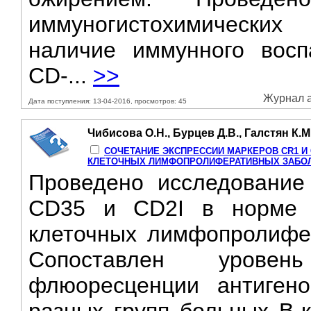
иммуногистохимически
наличие иммунного вос
CD-...
>>
Журнал а
Дата поступления: 13-04-2016, просмотров: 45
Чибисова О.Н., Бурцев Д.В., Галстян К.М.
СОЧЕТАНИЕ ЭКСПРЕССИИ МАРКЕРОВ CR1 И CR
КЛЕТОЧНЫХ ЛИМФОПРОЛИФЕРАТИВНЫХ ЗАБО
Проведено исследование 
CD35 и CD2I в норме 
клеточных лимфопролифер
Сопоставлен уровен
флюоресценции антиге