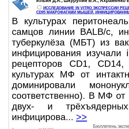
Ильин Д.А., Шкурупий В.А., Ахраменко Е
ИССЛЕДОВАНИЕ IN VITRO ЭКСПРЕССИИ РЕЦЕП
CD95 МАКРОФАГАМИ МЫШЕЙ, ИНФИЦИРОВАНН
В культурах перитонеал
самцов линии BALB/c, и
туберкулёза (МБТ) из ва
инфицирования изучали in
рецепторов CD1, CD14,
культурах МФ от интак
доминировали монон
соответственно). В МФ от
двух- и трёхъядерн
инфицирова...
>>
Бюллетень экспе