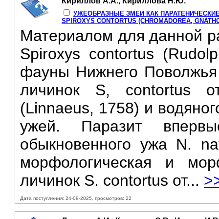
Кириллов А.А., Кириллова Н.Ю.
УЖЕОБРАЗНЫЕ ЗМЕИ КАК ПАРАТЕНИЧЕСКИ
SPIROXYS CONTORTUS (CHROMADOREA, GNATH
Материалом для данной р
Spiroxys contortus (Rudo
фауны Нижнего Поволжья в
личинок S, contortus от
(Linnaeus, 1758) и водяного 
ужей. Паразит вперв
обыкновенного ужа N. na
морфологическая и морф
личинок S. contortus от...
>
Дата поступления: 24-09-2025, просмотров: 22