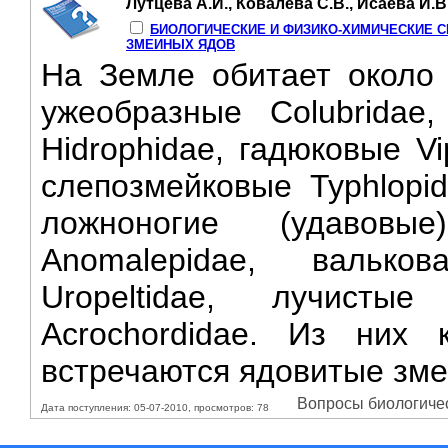
Лутцева А.И., Ковалева С.В., Исаева И.В
БИОЛОГИЧЕСКИЕ И ФИЗИКО-ХИМИЧЕСКИЕ С
ЗМЕИНЫХ ЯДОВ
На Земле обитает около 
ужеобразные Colubridae,
Hidrophidae, гадюковые Vi
слепозмейковые Typhlopid
ложноногие (удавовы
Anomalepidae, вальков
Uropeltidae, лучистые
Acrochordidae. Из них 
встречаются ядовитые змеи
Вопросы биологичес
Дата поступления: 05-07-2010, просмотров: 78