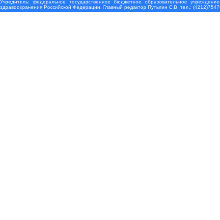
Учредитель: федеральное государственное бюджетное образовательное учреждение
здравоохранения Российской Федерации. Главный редактор Путыгин С.В. тел.: (4212)7547