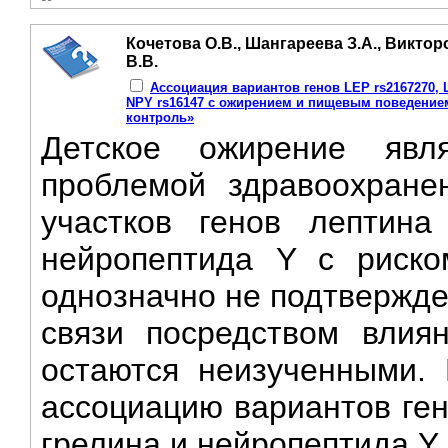
Кочетова О.В., Шангареева З.А., Викторо
В.В.
Ассоциация вариантов генов LEP rs2167270, L
NPY rs16147 с ожирением и пищевым поведением
контроль»
Детское ожирение явля
проблемой здравоохране
участков генов лептина
нейропептида Y с риско
однозначно не подтвержде
связи посредством влия
остаются неизученными.
ассоциацию вариантов ген
грелина и нейропептида Y 