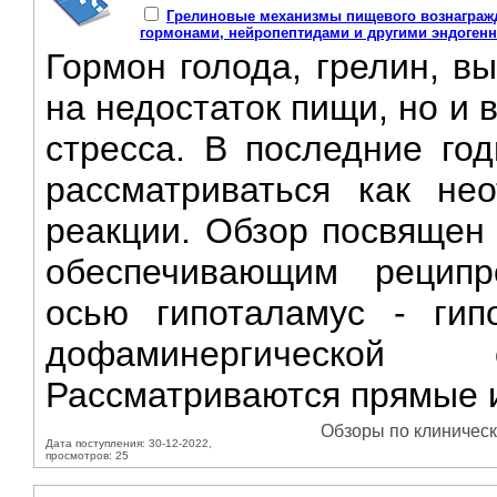
Грелиновые механизмы пищевого вознагражде
гормонами, нейропептидами и другими эндоген
Гормон голода, грелин, в
на недостаток пищи, но и
стресса. В последние го
рассматриваться как не
реакции. Обзор посвящен
обеспечивающим реципр
осью гипоталамус - гип
дофаминергической с
Рассматриваются прямые и
Обзоры по клиническ
Дата поступления: 30-12-2022,
просмотров: 25