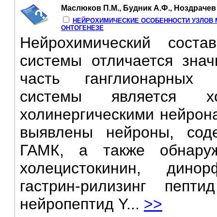
Маслюков П.М., Будник А.Ф., Ноздрачев 
НЕЙРОХИМИЧЕСКИЕ ОСОБЕННОСТИ УЗЛОВ 
ОНТОГЕНЕЗЕ
Нейрохимический соста
системы отличается знач
часть ганглионарных 
системы является хо
холинергическими нейрона
выявлены нейроны, соде
ГАМК, а также обнар
холецистокинин, дино
гастрин-рилизинг пепти
нейропептид Y...
>>