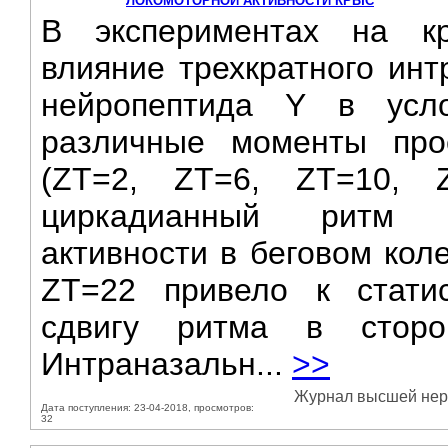
ЛОКОМОТОРНОЙ АКТИВНОСТИ КРЫС
В экспериментах на кр
влияние трехкратного инт
нейропептида Y в усл
различные моменты прое
(ZT=2, ZT=6, ZT=10,
циркадианный ритм п
активности в беговом кол
ZT=22 привело к стати
сдвигу ритма в стор
Интраназальн...
>>
Журнал высшей нервн
Дата поступления: 23-04-2018, просмотров:
32