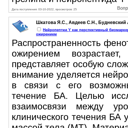
Вопр
Дата поступления: 03-10-2022, просмотров: 25
Шкатова Я.С., Авдеев С.Н., Будневский 
Нейропептид Y как перспективный биомаркер
ожирением
Распространенность фенот
ожирением возрастает
представляет особую слож
внимание уделяется нейро
в связи с его возможн
течение БА. Целью исс
взаимосвязи между ур
клинического течения БА 
массой тела (МТ). Материа