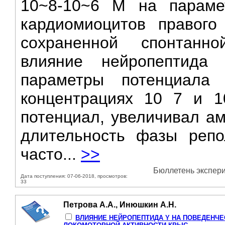
10~8-10~6 М на парамет
кардиомиоцитов правого
сохраненной спонтанно
влияние нейропептида
параметры потенциала
концентрациях 10 7 и 
потенциал, увеличивал ам
длительность фазы репо
часто...
>>
Бюллетень экспери
Дата поступления: 07-06-2018, просмотров:
33
Петрова А.А., Инюшкин А.Н.
ВЛИЯНИЕ НЕЙРОПЕПТИДА Y НА ПОВЕДЕНЧ