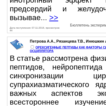
инотропный эффект н
предсердий и желудоч
вызывае...
>>
Бюллетень эксперим
Дата поступления: 07-11-2016, просмотров:
44
Петрова А.А., Рязанцева Т.В., Инюшкин 
ОРЕКСИГЕННЫЕ ПЕПТИДЫ КАК ФАКТОРЫ С
ОСЦИЛЛЯТОРА
В статье рассмотрена физ
пептидов, нейропептид
синхронизации цир
супрахиазматического я
важных аспектов эко
всестороннее изучен