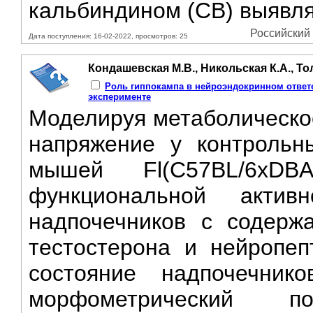
кальбиндином (СВ) выявля
Российский 
Дата поступления: 16-02-2022, просмотров: 25
Кондашевская М.В., Никольская К.А., То
Роль гиппокампа в нейроэндокринном ответ
эксперименте
Моделируя метаболическое
напряжение у контрольн
мышей Fl(C57BL/6xDBA
функциональной акти
надпочечников с содержа
тестостерона и нейропе
состояние надпочечник
морфометрический п