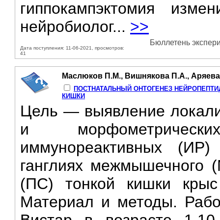
гиппокампэктомия изме
нейробиолог...
>>
Бюллетень экспери
Дата поступления: 11-06-2021, просмотров:
41
Маслюков П.М., Вишнякова П.А., Аряева 
ПОСТНАТАЛЬНЫЙ ОНТОГЕНЕЗ НЕЙРОПЕПТИД
КИШКИ
Цель — выявление локали
и морфометрическ
иммунореактивных (ИР)
ганглиях межмышечного (
(ПС) тонкой кишки крыс
Материал и методы. Рабо