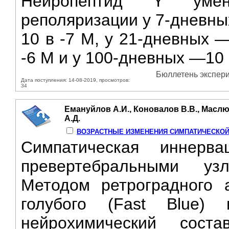
Нейропептид Y умен
реполяризации у 7-дневных
10 в -7 М, у 21-дневных —
-6 М и у 100-дневных —10 
Бюллетень экспери
Дата поступления: 14-08-2019, просмотров:
34
Емануйлов А.И., Коновалов В.В., Маслю
А.Д.
ВОЗРАСТНЫЕ ИЗМЕНЕНИЯ СИМПАТИЧЕСКОЙ
Симпатическая иннерва
превертебральными уз
Методом ретроградного а
голубого (Fast Blue)
нейрохимический сост