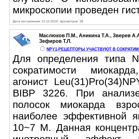
микроскопии проведен гист
Дата поступления: 21-11-2016, просмотров: 38
Маслюков П.М., Аникина Т.А., Зверев А.А
Зефиров Т.Л.
NPY1-РЕЦЕПТОРЫ УЧАСТВУЮТ В СОКРАТИ
Для определения типа N
сократимости миокарда
агонист Leu(31)Pro(34)N
BIBP 3226. При анализе
полосок миокарда взро
наиболее эффективной яв
10~7 М. Данная концентр