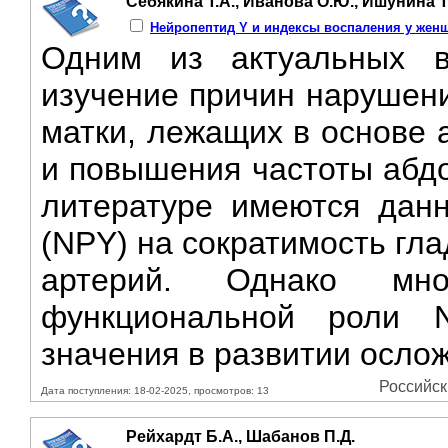
Себякина Т.А., Иванова О.Ю., Ишунина Т
Нейропептид Y и индексы воспаления у женщ
Одним из актуальных в
изучение причин нарушени
матки, лежащих в основе 
и повышения частоты абд
литературе имеются дан
(NPY) на сократимость гл
артерий. Однако мно
функциональной роли N
значения в развитии осло
Российск
Дата поступления: 18-02-2025, просмотров: 13
Рейхардт Б.А., Шабанов П.Д.