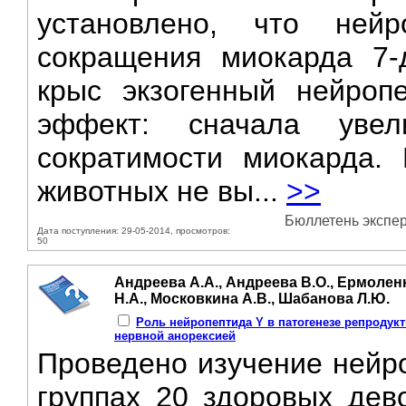
установлено, что ней
сокращения миокарда 7-
крыс экзогенный нейроп
эффект: сначала уве
сократимости миокарда.
животных не вы...
>>
Бюллетень экспер
Дата поступления: 29-05-2014, просмотров:
50
Андреева А.А., Андреева В.О., Ермоленк
Н.А., Московкина А.В., Шабанова Л.Ю.
Роль нейропептида Y в патогенезе репродукт
нервной анорексией
Проведено изучение нейро
группах 20 здоровых дев