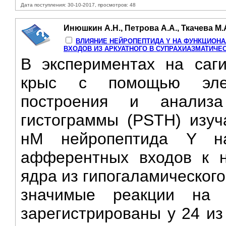
Дата поступления: 30-10-2017, просмотров: 48
Инюшкин А.Н., Петрова А.А., Ткачева М.
ВЛИЯНИЕ НЕЙРОПЕПТИДА Y НА ФУНКЦИОН
ВХОДОВ ИЗ АРКУАТНОГО В СУПРАХИАЗМАТИЧЕС
В экспериментах на саги
крыс с помощью элект
построения и анализа
гистограммы (PSTH) изу
нМ нейропептида Y на
афферентных входов к н
ядра из гипогаламического
значимые реакции на 
зарегистрированы у 24 из