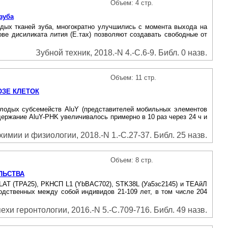
Объем: 4 стр.
зуба
рдых тканей зуба, многократно улучшились с момента выхода на
ове дисиликата лития (Е.тах) позволяют создавать свободные от
Зубной техник, 2018.-N 4.-С.6-9. Библ. 0 назв.
Объем: 11 стр.
ОЗЕ КЛЕТОК
молодых субсемейств AluY (представителей мобильных элементов
ержание AluY-PHK увеличивалось примерно в 10 раз через 24 ч и
мии и физиологии, 2018.-N 1.-С.27-37. Библ. 25 назв.
Объем: 8 стр.
ЛЬСТВА
PLAT (ТРА25), РКНСП L1 (YbBAC702), STK38L (Уа5зс2145) и ТЕАйЛ
родственных между собой индивидов 21-109 лет, в том числе 204
ехи геронтологии, 2016.-N 5.-С.709-716. Библ. 49 назв.