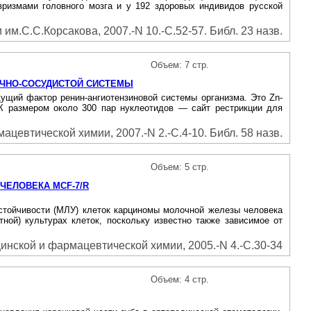
вризмами головного мозга и у 192 здоровых индивидов русской
им.С.С.Корсакова, 2007.-N 10.-С.52-57. Библ. 23 назв.
Объем: 7 стр.
ЧНО-СОСУДИСТОЙ СИСТЕМЫ
ущий фактор ренин-ангиотензиновой системы организма. Это Zn-
НК размером около 300 пар нуклеотидов — сайт рестрикции для
цевтической химии, 2007.-N 2.-С.4-10. Библ. 58 назв.
Объем: 5 стр.
ЕЛОВЕКА MCF-7/R
устойчивости (МЛУ) клеток карциномы молочной железы человека
ной) культурах клеток, поскольку известно также зависимое от
инской и фармацевтической химии, 2005.-N 4.-С.30-34
Объем: 4 стр.