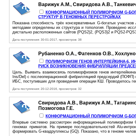
Варижук А.М., Свиридова А.В., Танкевич
КОНФОРМАЦИОННЫЙ ПОЛИМОРФИЗМ G-БОГАТ
СТРУКТУР В ГЕНОМНЫХ ПЕРЕСТРОЙКАХ
Показана способность трёх консервативных G-богатых участков
методами определены их структура и топология. Проведено исс
дистально расположенных сайтов (PQS2)2, (PQS3)2 и PQS2-PQS3
Дата поступления: 30-01-2017, просмотров: 38
Рубаненко О.А., Фатенков О.В., Хохлуно
ПОЛИМОРФИЗМ ГЕНОВ ИНТЕРЛЕЙКИНА-6, И
РИСК ВОЗНИКНОВЕНИЯ ФИБРИЛЛЯЦИИ ПРЕДСЕ
Цель. Выявить взаимосвязь полиморфизмов генов интерлейкина-
Ins/Del) с послеоперационной фибрилляцией предсердий (ПОФП) 
ИБС, поступивших для проведения операции КШ. Проводилось ген
Дата поступления: 20-12-2016, просмотров: 32
Свиридова А.В., Варижук А.М., Татаринов
Позмогова Г.Е.
КОНФОРМАЦИОННЫЙ ПОЛИМОРФИЗМ G-БОГАТ
Впервые системно рассмотрен информационный полиморфизм G-б
геномах приматов. На примере последовательностей Alu-интро
формировать G-квадруплексы (GQ). Показано, что в геноме челов