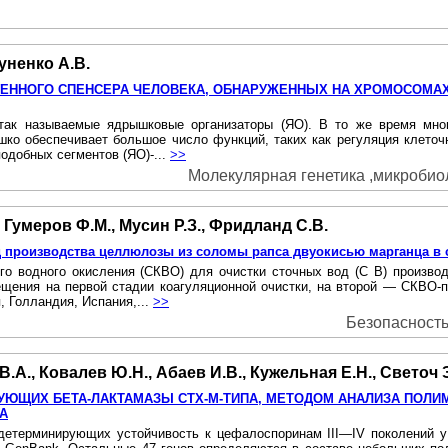
уненко А.В.
ЕННОГО СПЕНСЕРА ЧЕЛОВЕКА, ОБНАРУЖЕННЫХ НА ХРОМОСОМА
так называемые ядрышковые организаторы (ЯО). В то же время мног
ко обеспечивает большое число функций, таких как регуляция клеточно
одобных сегментов (ЯО)-...
>>
Молекулярная генетика ,микробиоло
, Гумеров Ф.М., Мусин Р.З., Фридланд С.В.
д производства целлюлозы из соломы рапса двуокисью марганца в 
го водного окисления (СКВО) для очистки сточных вод (С В) произв
ещения на первой стадии коагуляционной очистки, на второй — СКВО-
, Голландия, Испания,...
>>
Безопасность 
.А., Ковалев Ю.Н., Абаев И.В., Кужельная Е.Н., Светоч 
УЮЩИХ БЕТА-ЛАКТАМАЗЫ СТХ-М-ТИПА, МЕТОДОМ АНАЛИЗА ПОЛ
А
детерминирующих устойчивость к цефалоспоринам III—IV поколений у