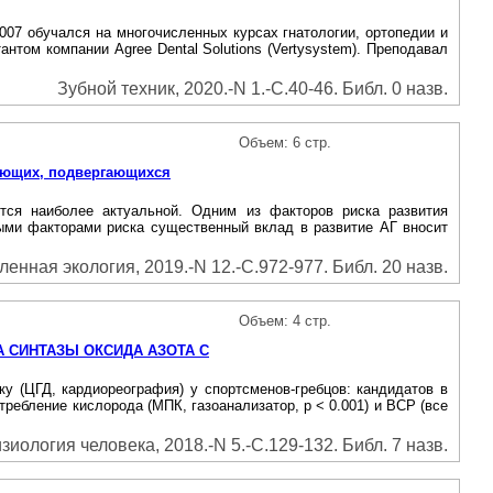
2007 обучался на многочисленных курсах гнатологии, ортопедии и
нтом компании Agree Dental Solutions (Vertysystem). Преподавал
Зубной техник, 2020.-N 1.-С.40-46. Библ. 0 назв.
Объем: 6 стр.
тающих, подвергающихся
ется наиболее актуальной. Одним из факторов риска развития
ными факторами риска существенный вклад в развитие АГ вносит
нная экология, 2019.-N 12.-С.972-977. Библ. 20 назв.
Объем: 4 стр.
 СИНТАЗЫ ОКСИДА АЗОТА С
у (ЦГД, кардиореография) у спортсменов-гребцов: кандидатов в
ребление кислорода (МПК, газоанализатор, р < 0.001) и ВСР (все
зиология человека, 2018.-N 5.-С.129-132. Библ. 7 назв.