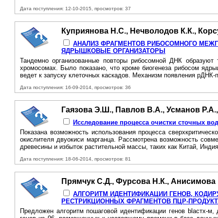
Дата поступления: 12-10-2015, просмотров: 37
Куприянова Н.С., Нечволодов К.К., Корс
АНАЛИЗ ФРАГМЕНТОВ РИБОСОМНОГО МЕЖГ
ЯДРЫШКОВЫЕ ОРГАНИЗАТОРЫ
Тандемно организованные повторы рибосомной ДНК образуют 
хромосомах. Было показано, что кроме биогенеза рибосом ядрыш
ведет к запуску клеточных каскадов. Механизм появления рДНК-п
Дата поступления: 16-09-2014, просмотров: 36
Гаязова Э.Ш., Павлов В.А., Усманов Р.А.
Исследование процесса очистки сточных во
Показана возможность использования процесса сверхкритическо
окислителя двуокиси марганца. Рассмотрена возможность совм
древесины и избыток растительной массы, таких как Китай, Индия
Дата поступления: 18-06-2014, просмотров: 81
Прямчук С.Д., Фурсова Н.К., Анисимова В
АЛГОРИТМ ИДЕНТИФИКАЦИИ ГЕНОВ, КОДИР
РЕСТРИКЦИОННЫХ ФРАГМЕНТОВ ПЦР-ПРОДУКТ
Предложен алгоритм пошаговой идентификации генов blастх-м, 