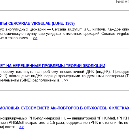
Биоме
Ы CERCARIAE VIRGULAE (LUHE, 1909)
виргулидных церкарий — Cercaria aluzytum и С. kirillovii. Каждое о
ономическую группу виргулидных стилетных церкарий Cerariae virgul
ые о таксономич...
>>
ВЕТ НА НЕРЕШЕННЫЕ ПРОБЛЕМЫ ТЕОРИИ ЭВОЛЮЦИИ
-новому взглянуть на проблему внеклеточной ДНК (внДНК). Привед
: 1) обогащение внДНК перицентромерными тандемными повторами (TR
u-элементы (SINE) расположены в...
>>
 МОЛОДЫХ СУБСЕМЕЙСТВ Alu-ПОВТОРОВ В ОПУХОЛЕВЫХ КЛЕТКАХ
анскрибируемых РНК-полимеразой III, — инициаторной тPHKiMetl, tPHKH
ие тРНКiMеtl возрастало в 1.5 раза, содержание тРНК в степени His не
и) клетк...
>>