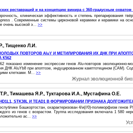
ских реставраций и на концепцию винира с 360-градусным охватом 
прочность, клиническая эффективность и степень препарирования твё
mpress . Современные системы цирконовой керамики и керамики на осн
е очень высокой э...
>>
., Тищенко Л.И.
ЛОДЫХ ПОВТОРОВ AIuY И МЕТИЛИРОВАНИЯ ИХ ДНК ПРИ АПОПТ
 К562
62 показано изменение экспрессии генов Alu-повторов эволюционно-
ния ДНК AluYb8 при апоптозе, индуцированном камптотецином (САМ). Сод
щими клетками. М...
>>
Журнал эволюционной биохи
.Р., Тимашева Я.Р., Туктарова И.А., Мустафина О.Е.
HD1L1, STK38L И TEAD1 В ФОРМИРОВАНИИ ПРИЗНАКА ДОЛГОЖИТЕ
еспублике Башкортостан, охарактеризован 4/и(//0)-полиморфизм генов 
аждого из генов с возрастом. Группа исследования включала 1 580 не
ложительно ас...
>>
Усп