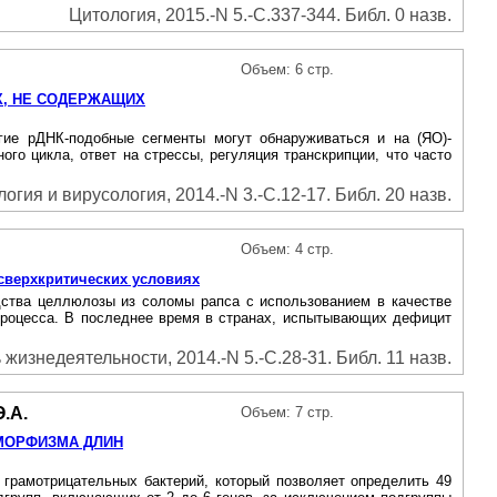
Цитология, 2015.-N 5.-С.337-344. Библ. 0 назв.
Объем: 6 стр.
Х, НЕ СОДЕРЖАЩИХ
ие рДНК-подобные сегменты могут обнаруживаться и на (ЯО)-
го цикла, ответ на стрессы, регуляция транскрипции, что часто
гия и вирусология, 2014.-N 3.-С.12-17. Библ. 20 назв.
Объем: 4 стр.
сверхкритических условиях
одства целлюлозы из соломы рапса с использованием в качестве
процесса. В последнее время в странах, испытывающих дефицит
жизнедеятельности, 2014.-N 5.-С.28-31. Библ. 11 назв.
Э.А.
Объем: 7 стр.
ИМОРФИЗМА ДЛИН
 грамотрицательных бактерий, который позволяет определить 49