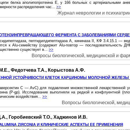
 цепи белка аполипопротеина Е, у 166 больных с артериальными ане
омерности распределения час...
>>
Журнал неврологии и психиатрии 
ИОТЕНЗИНПРЕВРАЩАЮЩЕГО ФЕРМЕНТА С ЗАБОЛЕВАНИЯМИ СЕРДЕ
ипептидаза, пептидилдипептидаза А, кининаза II, КФ 3.4.15.1 — вед
сится к Alu-семейству (содержит Alu-повтор — последовательность Д
ущественно существует в...
>>
Вопросы биологической, медицинской и фарма
М.Е., Федотчева Т.А., Корыстова А.Ф.
ННОЙ УСТОЙЧИВОСТИ КЛЕТОК КАРЦИНОМЫ МОЛОЧНОЙ ЖЕЛЕЗЫ Ч
, аверсектин С — AvC) для подавления множественной лекарственной 
ина (P-gp). Исследование выполняли на редкой и конфлуентной (плот
ическим воздействия...
>>
Вопросы биологической, медиц
.А., Горобиевский Т.О., Хаджинов И.В.
 ALUMINA ZIRCONIA И КЛИНИЧЕСКИЕ АСПЕКТЫ ЕЕ ПРИМЕНЕНИЯ