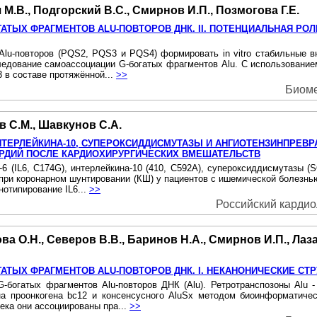
 М.В., Подгорский В.С., Смирнов И.П., Позмогова Г.Е.
ЫХ ФРАГМЕНТОВ ALU-ПОВТОРОВ ДНК. II. ПОТЕНЦИАЛЬНАЯ РОЛ
 Alu-повторов (PQS2, PQS3 и PQS4) формировать in vitro стабильные
ледование самоассоциации G-богатых фрагментов Alu. С использован
 в составе протяжённой...
>>
Биоме
в С.М., Шавкунов С.А.
НТЕРЛЕЙКИНА-10, СУПЕРОКСИДДИСМУТАЗЫ И АНГИОТЕНЗИНПРЕ
РДИЙ ПОСЛЕ КАРДИОХИРУРГИЧЕСКИХ ВМЕШАТЕЛЬСТВ
6 (IL6, C174G), интерлейкина-10 (410, С592А), супероксиддисмутазы 
при коронарном шунтировании (КШ) у пациентов с ишемической болезнь
отипирование IL6...
>>
Российский кардиол
а О.Н., Северов В.В., Баринов Н.А., Смирнов И.П., Лаза
ЫХ ФРАГМЕНТОВ ALU-ПОВТОРОВ ДНК. I. НЕКАНОНИЧЕСКИЕ СТ
огатых фрагментов Alu-повторов ДНК (Alu). Ретротранспозоны Alu -
на проонкогена bс12 и консенсусного AluSx методом биоинформатиче
ека они ассоциированы пра...
>>