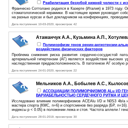
Реабилитация беззубой нижней челюсти с и
Франческо Соттолано родился в Казерте (Италия) в 1973 году. О
стоматологической керамики. В настоящее время руководит собст
на разных курсах и был докладчиком на конференциях, проводимы
Дата поступления: 10-03-2020, просмотров: 42
Атаманчук А.А., Кузьмина А.П., Хотулева
Полиморфизм генов ренин-ангиотензии-альд
воздействию физических факторов
Проблема снижения риска развития сердечно-сосудистой пато
артериальной гипертензии (АГ) является воздействие высоких 
наследственная предрасположенность. В патогенезе АГ особую р
Дата поступления: 24-01-2020, просмотров: 22
Мельников А.А., Бобылев А.С., Кылосов
АССОЦИАЦИИ ПОЛИМОРФИЗМОВ ALu I/D ГЕ
ВАРИАБЕЛЬНОСТЬЮ СЕРДЕЧНОГО РИТМА И ЦЕ
Исследовано влияние полиморфизмов ACEAlu I/D и N0S3 4b/а на
мастера спорта (КMC, n=6) и спортсменов без разряда (БР, n=16
индексы р < 0.05) в положении лежа и стоя. Частота аллели / гена
Дата поступления: 28-01-2019, просмотров: 30