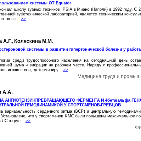
спользованием системы ОТ Equator
кончил школу зубных техников IPSIA в Миано (Наполи) в 1992 году. С 
венной зуботехнической лабораторией, является техническим консульта
х по вс...
>>
 А.Г., Коляскина М.М.
остероновой системы в развитии гипертонической болезни у рабо
логии среди трудоспособного населения на сегодняшний день оста
уровней шума и вибрации на рабочем месте. Наряду с профессиональ
оль играют гены, детерминиру...
>>
Медицина труда и промышле
 А.А.
НА АНГИОТЕНЗИНПРЕВРАЩАЮЩЕГО ФЕРМЕНТА И 4бета/альфа ГЕНА
НТРАЛЬНОЙ ГЕМОДИНАМИКОЙ У СПОРТСМЕНОВ-ГРЕБЦОВ
 вариабельность сердечного ритма (ВСР) и центральную гемодинамик
). Установлено, что у спортсменов KMC были повышены максимальное пот
 ЛС в груп...
>>
Фи