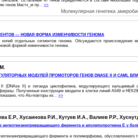
 GenBank. Остальные 47 генов определяются в составе небольших по
ю генов blастх_м пр...
>>
Молекулярная генетика ,микробиол
МЕНТОВ — НОВАЯ ФОРМА ИЗМЕНЧИВОСТИ ГЕНОМА
копий отдельных сегментов генома. Обсуждаются происхождение мн
 новой формой изменчивости генома.
М.
ГУЛЯТОРНЫХ МОДУЛЕЙ ПРОМОТОРОВ ГЕНОВ DNASE II И CAML ВЛ
II (DNAse II) и лиганда циклофилина, модулирующего кальциевый 
еразы. Полученные конструкции вводили в клетки линий А549 и НЕК29
казано, что Alu-повторы из...
>>
а Е.Р., Хусаинова Р.И., Кутуев И.А., Валиев Р.Р., Хусну
в ангиотензинпревращающего фермента и аполипопротеина Е у бо
нгиотензинпревращающего фермента и полиморфизма, обусловленного