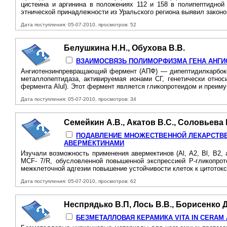
цистеина и аргинина в положениях 112 и 158 в полипептидной
этнической принадлежности из Уральского региона выявил закон
Дата поступления: 05-07-2010, просмотров: 52
Белушкина Н.Н., Обухова В.В.
ВЗАИМОСВЯЗЬ ПОЛИМОРФИЗМА ГЕНА АНГ
Ангиотензинпревращающий фермент (АПФ) — дипептидилкарбоксид
металлопептидаза, активируемая ионами СГ, генетически отно
фермента Alul). Этот фермент является гликопротеидом и преим
Дата поступления: 05-07-2010, просмотров: 34
Семейкин А.В., Акатов В.С., Соловьева 
ПОДАВЛЕНИЕ МНОЖЕСТВЕННОЙ ЛЕКАРСТВЕ
АВЕРМЕКТИНАМИ
Изучали возможность применения авермектинов (Al, A2, Bl, В2
MCF- 7/R, обусловленной повышенной экспрессией Р-гликопроте
межклеточной адгезии повышение устойчивости клеток к цитотокс
Дата поступления: 05-07-2010, просмотров: 62
Неспрядько В.П, Лось В.В., Борисенко Д
БЕЗМЕТАЛЛОВАЯ КЕРАМИКА VITA IN CERAM