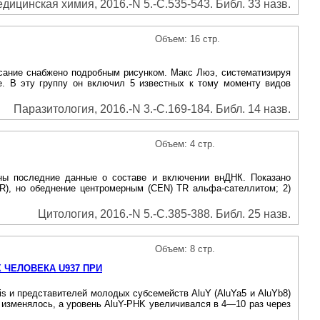
дицинская химия, 2016.-N 5.-С.535-543. Библ. 33 назв.
Объем: 16 стр.
писание снабжено подробным рисунком. Макс Люэ, систематизируя
ae. В эту группу он включил 5 известных к тому моменту видов
Паразитология, 2016.-N 3.-С.169-184. Библ. 14 назв.
Объем: 4 стр.
ены последние данные о составе и включении внДНК. Показано
), но обеднение центромерным (CEN) TR альфа-сателлитом; 2)
Цитология, 2016.-N 5.-С.385-388. Библ. 25 назв.
Объем: 8 стр.
 ЧЕЛОВЕКА U937 ПРИ
is и представителей молодых субсемейств AluY (AluYa5 и AluYb8)
 изменялось, а уровень AluY-PHK увеличивался в 4—10 раз через