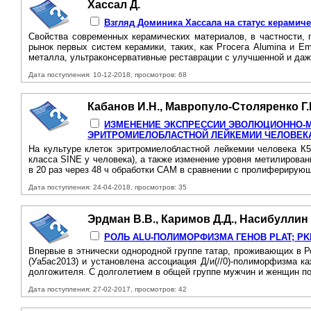
Хассал Д.
Взгляд Доминика Хассала на статус керамиче
Свойства современных керамических материалов, в частности, 
рынок первых систем керамики, таких, как Ргосега Alumina и E
металла, ультраконсервативные реставрации с улучшенной и даж
Дата поступления: 10-12-2018, просмотров: 68
Кабанов И.Н., Мавропуло-Столяренко Г.Р
ИЗМЕНЕНИЕ ЭКСПРЕССИИ ЭВОЛЮЦИОННО-МО
ЭРИТРОМИЕЛОБЛАСТНОЙ ЛЕЙКЕМИИ ЧЕЛОВЕКА
На культуре клеток эритромиелобластной лейкемии человека К5
класса SINE у человека), а также изменение уровня метилирова
в 20 раз через 48 ч обработки САМ в сравнении с пролиферирую
Дата поступления: 24-04-2018, просмотров: 35
Эрдман В.В., Каримов Д.Д., Насибуллин Т
РОЛЬ ALU-ПОЛИМОРФИЗМА ГЕНОВ PLAT; PK
Впервые в этнически однородной группе татар, проживающих в Р
(Уа5ас2013) и установлена ассоциация Д/и(//0)-полиморфизма к
долгожителя. С долголетием в общей группе мужчин и женщин по
Дата поступления: 27-02-2017, просмотров: 42