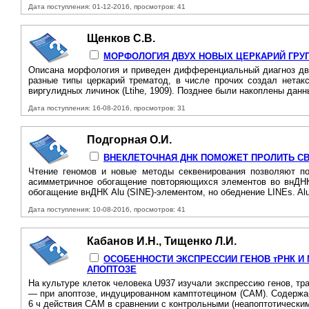
Дата поступления: 01-12-2016, просмотров: 41
Щенков С.В.
МОРФОЛОГИЯ ДВУХ НОВЫХ ЦЕРКАРИЙ ГРУПП
Описана морфология и приведен дифференциальный диагноз двух 
разные типы церкарий трематод, в числе прочих создал нетакс
виргулидных личинок (Ltihe, 1909). Позднее были накоплены данн
Дата поступления: 16-08-2016, просмотров: 31
Подгорная О.И.
ВНЕКЛЕТОЧНАЯ ДНК ПОМОЖЕТ ПРОЛИТЬ С
Чтение геномов и новые методы секвенирования позволяют по
асимметричное обогащение повторяющихся элементов во внДНК
обогащение внДНК Alu (SINЕ)-элементом, но обеднение LINEs. Al
Дата поступления: 10-08-2016, просмотров: 41
Кабанов И.Н., Тищенко Л.И.
ОСОБЕННОСТИ ЭКСПРЕССИИ ГЕНОВ тРНК И
АПОПТОЗЕ
На культуре клеток человека U937 изучали экспрессию генов, тр
— при апоптозе, индуцированном камптотецином (САМ). Содержан
6 ч действия САМ в сравнении с контрольными (неапоптотическим