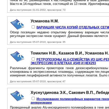
генов из 96, размещенных к настоящему времени в базе данных
blастх-м.14-подобных генов, состоящей из 13 генов. Идентификаци
Дата поступления: 01-01-2002, просмотров: 73
Усманова Н.М.
ВАРИАЦИЯ ЧИСЛА КОПИЙ ОТДЕЛЬНЫХ СЕГ
Обзор посвящен недавно открытому феномену вариации числа 
регуляции экспрессии генов эукариот. Данный феномен является
Дата поступления: 05-07-2010, просмотров: 35
Томилин Н.В., Казаков В.И., Усманова Н.
РЕТРОПОЗОНЫ ALU-СЕМЕЙСТВА ИЗ ЦИС-РЕ
ЭКСПРЕССИЮ В КЛЕТКАХ А549 И НЕК293
Различные фрагменты промоторов генов дезоксирибонуклеазы 
клонированы в экспрессионныс плазмиды, содержащие ген люциф
измерения люциферазной активности полученных лизатов. Было по
Дата поступления: 05-07-2010, просмотров: 47
Хуснутдинова Э.К., Сакович В.П., Лебедев
Исследование полиморфных вариантов гено
аневризмами
Проведенный анализ Alu-инсерционного полиморфизма в гене а