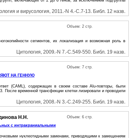
дгрупп, включающих от 2 до 6 генов, за исключением подгруппы
огия и вирусология, 2011.-N 4.-С.7-13. Библ. 12 назв.
Объем: 2 стр.
огокопийности сегментов, их локализация и возможная роль в
Цитология, 2009.-N 7.-С.549-550. Библ. 19 назв.
Объем: 7 стр.
ИЯЮТ НА ГЕННУЮ
ответ (CAML), содержащих в своем составе Alu-повторы, были
3. После временной трансфекции клетки лизировали и проводили
Цитология, 2008.-N 3.-С.249-255. Библ. 19 назв.
тдинова Н.Н.
Объем: 6 стр.
льных с интракраниальными
 точковыми нуклеотидными заменами, приводящими к замещениям