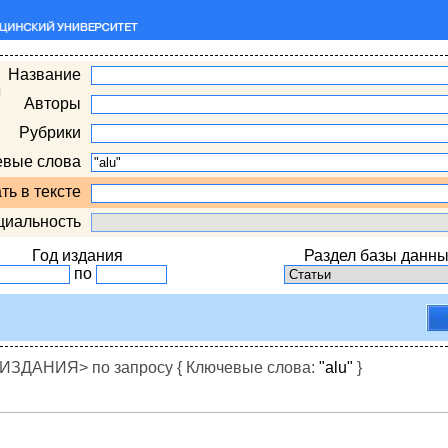
Название
Авторы
Рубрики
евые слова
ть в тексте
циальность
Год издания
Раздел базы данны
по
ДАНИЯ> по запросу { Ключевые слова:
"alu"
}