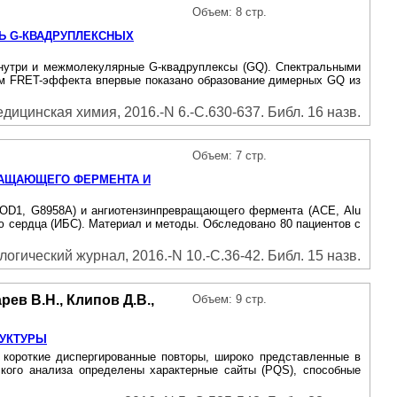
Объем: 8 стр.
Ь G-КВАДРУПЛЕКСНЫХ
 внутри и межмолекулярные G-квадруплексы (GQ). Спектральными
ием FRET-эффекта впервые показано образование димерных GQ из
дицинская химия, 2016.-N 6.-С.630-637. Библ. 16 назв.
Объем: 7 стр.
ВРАЩАЮЩЕГО ФЕРМЕНТА И
(SOD1, G8958A) и ангиотензинпревращающего фермента (АСЕ, Alu
ю сердца (ИБС). Материал и методы. Обследовано 80 пациентов с
огический журнал, 2016.-N 10.-С.36-42. Библ. 15 назв.
рев В.Н., Клипов Д.В.,
Объем: 9 стр.
РУКТУРЫ
 короткие диспергированные повторы, широко представленные в
ского анализа определены характерные сайты (PQS), способные