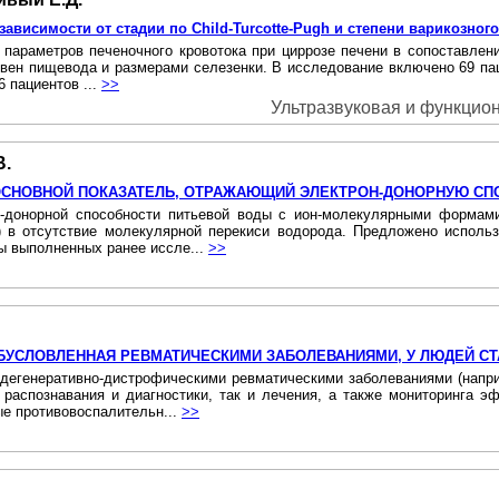
ависимости от стадии по Child-Turcotte-Pugh и степени варикозно
параметров печеночного кровотока при циррозе печени в сопоставлен
ия вен пищевода и размерами селезенки. В исследование включено 69 п
6 пациентов ...
>>
Ультразвуковая и функциона
В.
ОСНОВНОЙ ПОКАЗАТЕЛЬ, ОТРАЖАЮЩИЙ ЭЛЕКТРОН-ДОНОРНУЮ С
н-донорной способности питьевой воды с ион-молекулярными формам
) в отсутствие молекулярной перекиси водорода. Предложено исполь
ты выполненных ранее иссле...
>>
БУСЛОВЛЕННАЯ РЕВМАТИЧЕСКИМИ ЗАБОЛЕВАНИЯМИ, У ЛЮДЕЙ СТ
егенеративно-дистрофическими ревматическими заболеваниями (наприм
 распознавания и диагностики, так и лечения, а также мониторинга
ые противовоспалительн...
>>