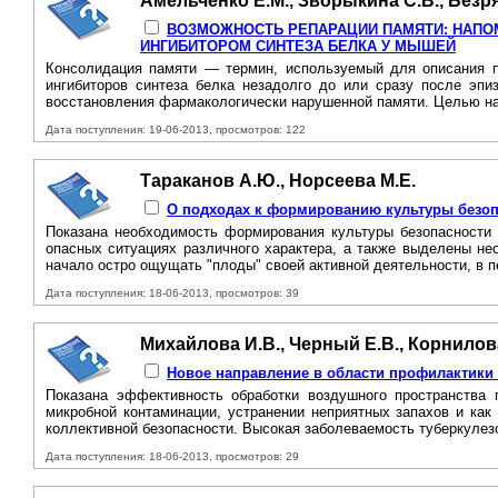
Амельченко Е.М., Зворыкина С.В., Безря
ВОЗМОЖНОСТЬ РЕПАРАЦИИ ПАМЯТИ: НАПО
ИНГИБИТОРОМ СИНТЕЗА БЕЛКА У МЫШЕЙ
Консолидация памяти — термин, используемый для описания п
ингибиторов синтеза белка незадолго до или сразу после эпи
восстановления фармакологически нарушенной памяти. Целью на
Дата поступления: 19-06-2013, просмотров: 122
Тараканов А.Ю., Норсеева М.Е.
О подходах к формированию культуры безоп
Показана необходимость формирования культуры безопасности
опасных ситуациях различного характера, а также выделены н
начало остро ощущать "плоды" своей активной деятельности, в п
Дата поступления: 18-06-2013, просмотров: 39
Михайлова И.В., Черный Е.В., Корнилова 
Новое направление в области профилактики 
Показана эффективность обработки воздушного пространства
микробной контаминации, устранении неприятных запахов и ка
коллективной безопасности. Высокая заболеваемость туберкулезо
Дата поступления: 18-06-2013, просмотров: 29