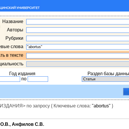
Название
Авторы
Рубрики
евые слова
ть в тексте
циальность
Год издания
Раздел базы данны
по
ДАНИЯ> по запросу { Ключевые слова:
"abortus"
}
 О.В., Анфилов С.В.