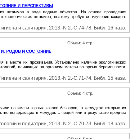
ТОЯНИЕ И ПЕРСПЕКТИВЫ
ких штаммов в воде водных объектов. На основе проведения
технологических штаммов, поэтому требуется изучение каждого
Гигиена и санитария, 2013.-N 2.-С.74-78. Библ. 16 назв.
Объем: 4 стр.
И, РОДОВ И СОСТОЯНИЕ
ния в месте их проживания. Установлено наличие экологических
патологий, влияющих на организм матери во время беременности.
Гигиена и санитария, 2013.-N 2.-С.71-74. Библ. 15 назв.
Объем: 4 стр.
чили по имени горных козлов безоаров, в желудках которых их
чество попадающих в желудок с пищей или в результате вредных
логии и педиатрии, 2013.-N 2.-С.70-73. Библ. 18 назв.
Объем: 8 стр.