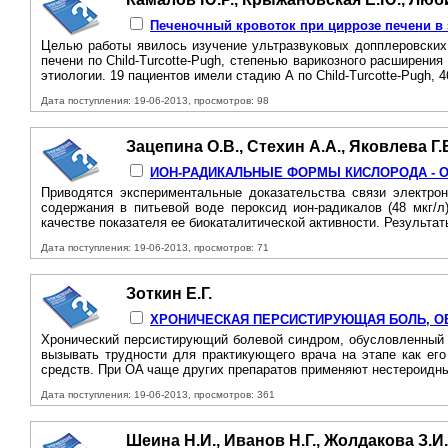
Печеночный кровоток при циррозе печени в з
Целью работы явилось изучение ультразвуковых допплеровских 
печени по Child-Turcotte-Pugh, степенью варикозного расширен
этиологии. 19 пациентов имели стадию А по Child-Turcotte-Pugh, 4
Дата поступления: 19-06-2013, просмотров: 98
Зацепина О.В., Стехин А.А., Яковлева Г.
ИОН-РАДИКАЛЬНЫЕ ФОРМЫ КИСЛОРОДА - 
Приводятся экспериментальные доказательства связи электро
содержания в питьевой воде пероксид ион-радикалов (48 мкг/л
качестве показателя ее биокаталитической активности. Результа
Дата поступления: 19-06-2013, просмотров: 71
Зоткин Е.Г.
ХРОНИЧЕСКАЯ ПЕРСИСТИРУЮЩАЯ БОЛЬ, О
Хронический персистирующий болевой синдром, обусловленный д
вызывать трудности для практикующего врача на этапе как его
средств. При OA чаще других препаратов применяют нестероидн
Дата поступления: 19-06-2013, просмотров: 361
Шеина Н.И., Иванов Н.Г., Жолдакова З.И.