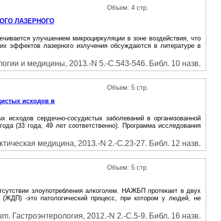
Объем: 4 стр.
ОГО ЛАЗЕРНОГО
ечивается улучшением микроциркуляции в зоне воздействия, что
ких эффектов лазерного излучения обсуждаются в литературе в
гии и медицины, 2013.-N 5.-С.543-546. Библ. 10 назв.
Объем: 5 стр.
дистых исходов в
ых исходов сердечно-сосудистых заболеваний в организованной
ода (33 года, 49 лет соответственно). Программа исследования
ическая медицина, 2013.-N 2.-С.23-27. Библ. 12 назв.
Объем: 5 стр.
тсутствии злоупотребления алкоголем. НАЖБП протекает в двух
 (ЖДП) -это патологический процесс, при котором у людей, не
m. Гастроэнтерология, 2012.-N 2.-С.5-9. Библ. 16 назв.