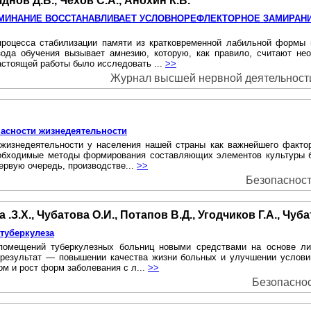
днов Д.В., Чехов С.А., Анохин К.В.
МИНАНИЕ ВОССТАНАВЛИВАЕТ УСЛОВНОРЕФЛЕКТОРНОЕ ЗАМИРАН
роцесса стабилизации памяти из кратковременной лабильной формы
зода обучения вызывает амнезию, которую, как правило, считают н
стоящей работы было исследовать ...
>>
Журнал высшей нервной деятельности и
асности жизнедеятельности
 жизнедеятельности у населения нашей страны как важнейшего факто
еобходимые методы формирования составляющих элементов культуры б
ервую очередь, производстве...
>>
Безопасность
.З.Х., Чубатова О.И., Потапов В.Д., Угодчиков Г.А., Чуба
туберкулеза
 помещений туберкулезных больниц новыми средствами на основе ли
к результат — повышении качества жизни больных и улучшении услови
м и рост форм заболевания с л...
>>
Безопасност