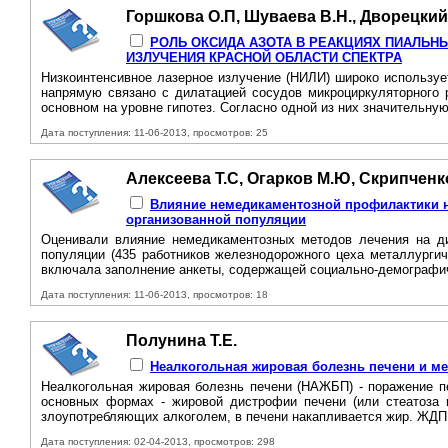
Горшкова О.П, Шуваева В.Н., Дворецкий
РОЛЬ ОКСИДА АЗОТА В РЕАКЦИЯХ ПИАЛЬН
ИЗЛУЧЕНИЯ КРАСНОЙ ОБЛАСТИ СПЕКТРА
Низкоинтенсивное лазерное излучение (НИЛИ) широко используе
напрямую связано с дилатацией сосудов микроциркуляторного 
основном на уровне гипотез. Согласно одной из них значительную
Дата поступления: 11-06-2013, просмотров: 25
Алексеева Т.С, Огарков М.Ю, Скрипченк
Влияние немедикаментозной профилактики н
организованной популяции
Оценивали влияние немедикаментозных методов лечения на дин
популяции (435 работников железнодорожного цеха металлургич
включала заполнение анкеты, содержащей социально-демографич
Дата поступления: 11-06-2013, просмотров: 18
Полунина Т.Е.
Неалкогольная жировая болезнь печени и м
Неалкогольная жировая болезнь печени (НАЖБП) - поражение п
основных формах - жировой дистрофии печени (или стеатоза п
злоупотребляющих алкоголем, в печени накапливается жир. ЖДП 
Дата поступления: 02-04-2013, просмотров: 298