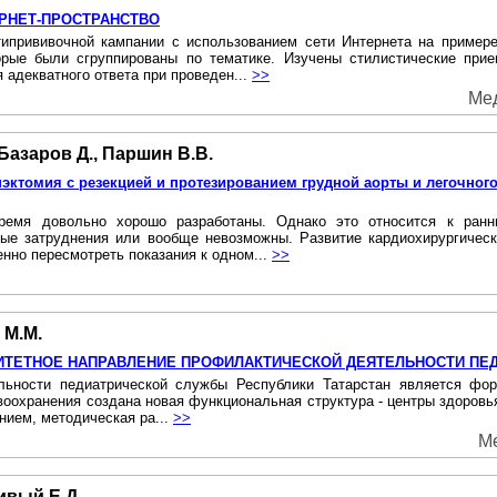
РНЕТ-ПРОСТРАНСТВО
ипрививочной кампании с использованием сети Интернета на пример
орые были сгруппированы по тематике. Изучены стилистические при
адекватного ответа при проведен...
>>
Мед
 Базаров Д., Паршин В.В.
томия с резекцией и протезированием грудной аорты и легочного
время довольно хорошо разработаны. Однако это относится к ранн
е затруднения или вообще невозможны. Развитие кардиохирургически
нно пересмотреть показания к одном...
>>
 М.М.
РИТЕТНОЕ НАПРАВЛЕНИЕ ПРОФИЛАКТИЧЕСКОЙ ДЕЯТЕЛЬНОСТИ П
ьности педиатрической службы Республики Татарстан является форм
авоохранения создана новая функциональная структура - центры здоров
нием, методическая ра...
>>
Ме
ивый Е.Д.