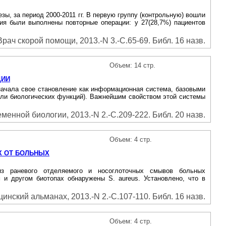
, за период 2000-2011 гг. В первую группу (контрольную) вошли
ия были выполнены повторные операции: у 27(28,7%) пациентов
Врач скорой помощи, 2013.-N 3.-С.65-69. Библ. 16 назв.
Объем: 14 стр.
ЦИИ
начала свое становление как информационная система, базовыми
ели биологических функций). Важнейшим свойством этой системы
менной биологии, 2013.-N 2.-С.209-222. Библ. 20 назв.
Объем: 4 стр.
Х ОТ БОЛЬНЫХ
из раневого отделяемого и носоглоточных смывов больных
 и другом биотопах обнаружены S. aureus. Установлено, что в
инский альманах, 2013.-N 2.-С.107-110. Библ. 16 назв.
Объем: 4 стр.