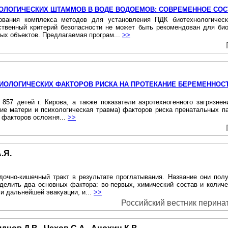
ОЛОГИЧЕСКИХ ШТАММОВ В ВОДЕ ВОДОЕМОВ: СОВРЕМЕННОЕ СОС
ования комплекса методов для установления ПДК биотехнологичес
ственный критерий безопасности не может быть рекомендован для био
ых объектов. Предлагаемая програм...
>>
ИОЛОГИЧЕСКИХ ФАКТОРОВ РИСКА НА ПРОТЕКАНИЕ БЕРЕМЕННОСТ
857 детей г. Кирова, а также показатели аэротехногенного загрязне
ение матери и психологическая травма) факторов риска пренатальных 
 факторов осложня...
>>
.Я.
чно-кишечный тракт в результате проглатывания. Название они полу
делить два основных фактора: во-первых, химический состав и коли
и дальнейшей эвакуации, и...
>>
Российский вестник перинато