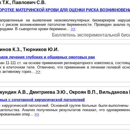
 Т.К., Павлович С.В.
РОТКЕ МАТЕРИНСКОЙ КРОВИ ДЛЯ ОЦЕНКИ РИСКА ВОЗНИКНОВЕН
аправленные на выявление низкомолекулярных биомаркеров нарушен
 с риском возникновения патологии беременности. Проведен анализ 
одами. В сыворотке крови беременн...
>>
Бюллетень экспериментальной биоло
инов К.З., Тюрников Ю.И.
дов лечения глубоких и обширных ожоговых ран
 11-111 ст. на основе применения регенераторного комплекса, состояще
х в клеточном геле. Отмечено, что применение в лечении гелевой ос
 активному гориз...
>>
Шкундин А.В., Дмитриева Э.Ю., Окроян В.П., Вильданова 
ных с сочетанной хирургической патологией
й хирургической патологией. Основной группе больных были выполнены 
тельства. Анализ полученных результатов показал, что одновременна
ированными опер...
>>