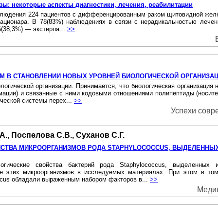
: некоторые аспекты диагностики, лечения, реабилитации
блюдения 224 пациентов с дифференцированным раком щитовидной железы
тационара. В 78(83%) наблюдениях в связи с нерадикальностью лечен
(38,3%) — экстирпа...
>>
 В СТАНОВЛЕНИИ НОВЫХ УРОВНЕЙ БИОЛОГИЧЕСКОЙ ОРГАНИЗА
гической организации. Принимается, что биологическая организация 
ации) и связанные с ними кодовыми отношениями полипептиды (носит
ческой системы перех...
>>
Успехи совре
А., Поспелова С.В., Суханов С.Г.
ЙСТВА МИКРООРГАНИЗМОВ РОДА STAPHYLOCOCCUS, ВЫДЕЛЕННЫ
огические свойства бактерий рода Staphylococcus, выделенных 
е этих микроорганизмов в исследуемых материалах. При этом в том
cus обладали выраженным набором факторов в...
>>
Медиц