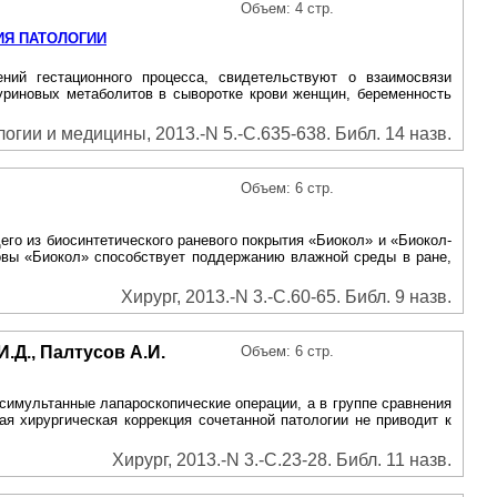
Объем: 4 стр.
ИЯ ПАТОЛОГИИ
ий гестационного процесса, свидетельствуют о взаимосвязи
пуриновых метаболитов в сыворотке крови женщин, беременность
гии и медицины, 2013.-N 5.-С.635-638. Библ. 14 назв.
Объем: 6 стр.
го из биосинтетического раневого покрытия «Биокол» и «Биокол-
новы «Биокол» способствует поддержанию влажной среды в ране,
Хирург, 2013.-N 3.-С.60-65. Библ. 9 назв.
И.Д., Палтусов А.И.
Объем: 6 стр.
симультанные лапароскопические операции, а в группе сравнения
я хирургическая коррекция сочетанной патологии не приводит к
Хирург, 2013.-N 3.-С.23-28. Библ. 11 назв.