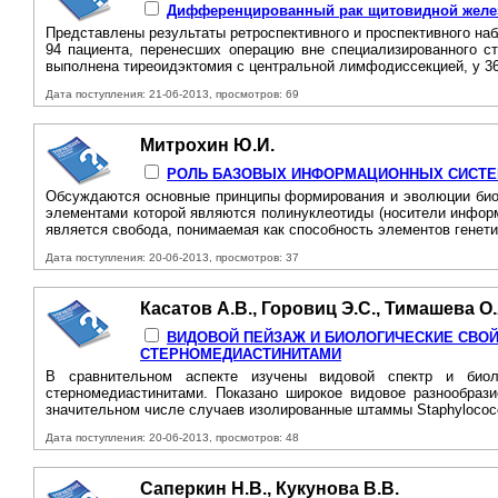
Дифференцированный рак щитовидной железы
Представлены результаты ретроспективного и проспективного на
94 пациента, перенесших операцию вне специализированного с
выполнена тиреоидэктомия с центральной лимфодиссекцией, у 36
Дата поступления: 21-06-2013, просмотров: 69
Митрохин Ю.И.
РОЛЬ БАЗОВЫХ ИНФОРМАЦИОННЫХ СИСТЕМ
Обсуждаются основные принципы формирования и эволюции биоло
элементами которой являются полинуклеотиды (носители информ
является свобода, понимаемая как способность элементов генети
Дата поступления: 20-06-2013, просмотров: 37
Касатов А.В., Горовиц Э.С., Тимашева О.
ВИДОВОЙ ПЕЙЗАЖ И БИОЛОГИЧЕСКИЕ СВО
СТЕРНОМЕДИАСТИНИТАМИ
В сравнительном аспекте изучены видовой спектр и биол
стерномедиастинитами. Показано широкое видовое разнообрази
значительном числе случаев изолированные штаммы Staphylococ
Дата поступления: 20-06-2013, просмотров: 48
Саперкин Н.В., Кукунова В.В.