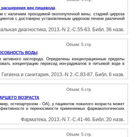
го расширения вен пищевода
ии с наличием проходимой околопупочной вены, стадией цирроза
ациентов с достоверно установленным циррозом печени различной
льная диагностика, 2013.-N 2.-С.55-63. Библ. 36 назв.
Объем: 5 стр.
ПОСОБНОСТЬ ВОДЫ
и активного кислорода. Определены концентрационные пределы
зовать концентрацию пероксид ион-радикалов в питьевой воде в
Гигиена и санитария, 2013.-N 2.-С.83-87. Библ. 6 назв.
Объем: 6 стр.
АРШЕГО ВОЗРАСТА
ер, остеоартрозом - OA), у пациентов пожилого возраста может
 эффективности и переносимости применяемых фармакологических
Фарматека, 2013.-N 7.-С.41-46. Библ. 20 назв.
Объем: 5 стр.