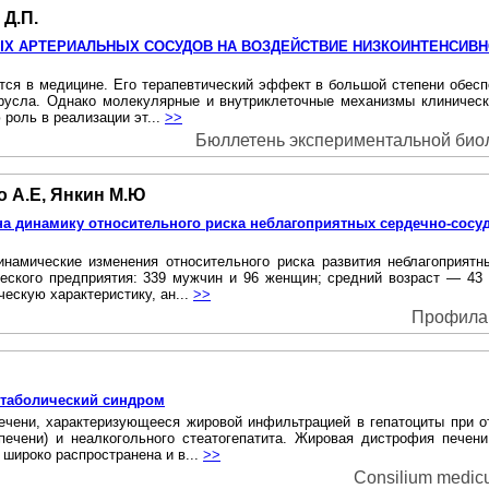
 Д.П.
ЫХ АРТЕРИАЛЬНЫХ СОСУДОВ НА ВОЗДЕЙСТВИЕ НИЗКОИНТЕНСИВН
тся в медицине. Его терапевтический эффект в большой степени обесп
русла. Однако молекулярные и внутриклеточные механизмы клиничес
 роль в реализации эт...
>>
Бюллетень экспериментальной биоло
о А.Е, Янкин М.Ю
а динамику относительного риска неблагоприятных сердечно-сосу
амические изменения относительного риска развития неблагоприятн
еского предприятия: 339 мужчин и 96 женщин; средний возраст — 43 г
ескую характеристику, ан...
>>
Профилакт
етаболический синдром
ечени, характеризующееся жировой инфильтрацией в гепатоциты при о
ечени) и неалкогольного стеатогепатита. Жировая дистрофия печени
широко распространена и в...
>>
Consilium medicu