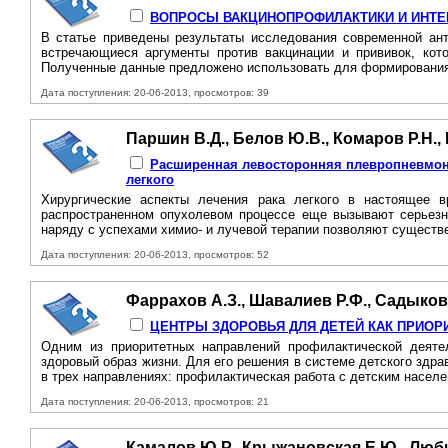
ВОПРОСЫ ВАКЦИНОПРОФИЛАКТИКИ И ИНТЕ
В статье приведены результаты исследования современной ант
встречающиеся аргументы против вакцинации и прививок, кот
Полученные данные предложено использовать для формирования 
Дата поступления: 20-06-2013, просмотров: 39
Паршин В.Д., Белов Ю.В., Комаров Р.Н.,
Расширенная левосторонняя плевропневмонэк
легкого
Хирургические аспекты лечения рака легкого в настоящее 
распространенном опухолевом процессе еще вызывают серьезны
наряду с успехами химио- и лучевой терапии позволяют существе
Дата поступления: 20-06-2013, просмотров: 52
Фаррахов А.З., Шавалиев Р.Ф., Садыков
ЦЕНТРЫ ЗДОРОВЬЯ ДЛЯ ДЕТЕЙ КАК ПРИО
Одним из приоритетных направлений профилактической деятел
здоровый образ жизни. Для его решения в системе детского здр
в трех направлениях: профилактическая работа с детским населе
Дата поступления: 20-06-2013, просмотров: 21
Камалов Ю.Р., Крыжановская Е.Ю., Люб