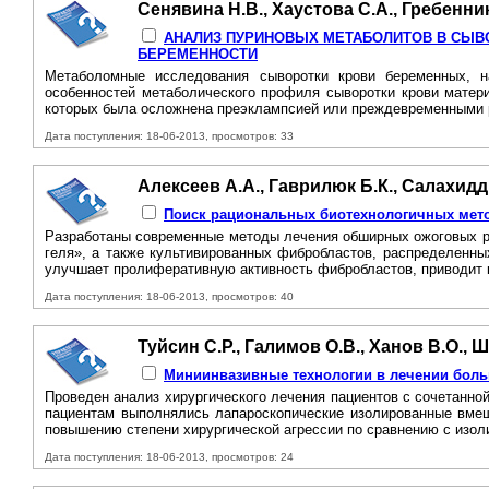
Сенявина Н.В., Хаустова С.А., Гребенник
АНАЛИЗ ПУРИНОВЫХ МЕТАБОЛИТОВ В СЫВО
БЕРЕМЕННОСТИ
Метаболомные исследования сыворотки крови беременных, н
особенностей метаболического профиля сыворотки крови матери
которых была осложнена преэклампсией или преждевременными р
Дата поступления: 18-06-2013, просмотров: 33
Алексеев А.А., Гаврилюк Б.К., Салахидд
Поиск рациональных биотехнологичных мето
Разработаны современные методы лечения обширных ожоговых ран
геля», а также культивированных фибробластов, распределенны
улучшает пролиферативную активность фибробластов, приводит к
Дата поступления: 18-06-2013, просмотров: 40
Туйсин С.Р., Галимов О.В., Ханов В.О., 
Миниинвазивные технологии в лечении боль
Проведен анализ хирургического лечения пациентов с сочетанно
пациентам выполнялись лапароскопические изолированные вмеша
повышению степени хирургической агрессии по сравнению с изол
Дата поступления: 18-06-2013, просмотров: 24