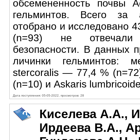
обсемененность почвы А
гельминтов. Всего за
отобрано и исследовано 4
(n=93) не отвечали 
безопасности. В данных 
личинки гельминтов: ме
stercoralis — 77,4 % (n=7
(n=10) и Askaris lumbricoid
Дата поступления: 05-05-2022, просмотров: 28
Киселева А.А., И
Ирдеева В.А., Ар