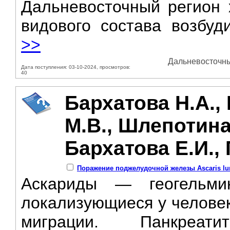
Дальневосточный регион 
видового состава возбуди
>>
Дальневосточный
Дата поступления: 03-10-2024, просмотров:
40
Бархатова Н.А.,
М.В., Шлепотина
Бархатова Е.И.,
Поражение поджелудочной железы Ascaris lu
Аскариды — геогельми
локализующиеся у человек
миграции. Панкреа