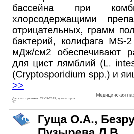
бассейна при комб
хлорсодержащими преп
отрицательных, грамм по
бактерий, колифага MS-2
мДж/см2 обеспечивают р
для цист лямблий (L. intes
(Cryptosporidium spp.) и яиц
>>
Медицинская пара
Дата поступления: 27-09-2019, просмотров:
47
Гуща О.А., Безру
Пузырева Л.В.