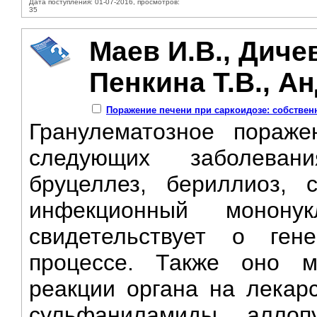
Дата поступления: 01-07-2016, просмотров:
35
Маев И.В., Дичев
Пенкина Т.В., А
Поражение печени при саркоидозе: собстве
Гранулематозное пораж
следующих заболевани
бруцеллез, бериллиоз, с
инфекционный монону
свидетельствует о гене
процессе. Также оно м
реакции органа на лекар
сульфаниламиды, аллопу