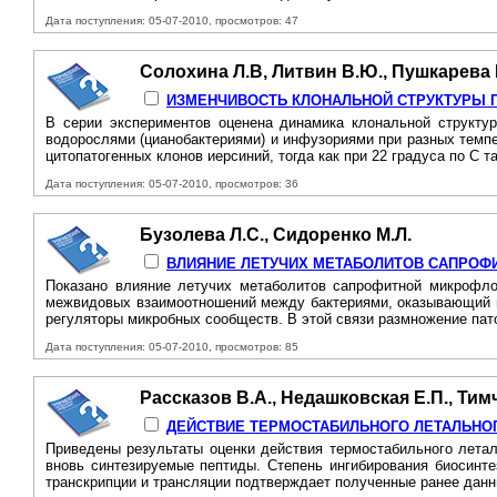
Дата поступления: 05-07-2010, просмотров: 47
Солохина Л.В, Литвин В.Ю., Пушкарева 
ИЗМЕНЧИВОСТЬ КЛОНАЛЬНОЙ СТРУКТУРЫ П
В серии экспериментов оценена динамика клональной структуры
водорослями (цианобактериями) и инфузориями при разных темпе
цитопатогенных клонов иерсиний, тогда как при 22 градуса по С та
Дата поступления: 05-07-2010, просмотров: 36
Бузолева Л.С., Сидоренко М.Л.
ВЛИЯНИЕ ЛЕТУЧИХ МЕТАБОЛИТОВ САПРОФ
Показано влияние летучих метаболитов сапрофитной микрофлоры
межвидовых взаимоотношений между бактериями, оказывающий вл
регуляторы микробных сообществ. В этой связи размножение пато
Дата поступления: 05-07-2010, просмотров: 85
Рассказов В.А., Недашковская Е.П., Тимч
ДЕЙСТВИЕ ТЕРМОСТАБИЛЬНОГО ЛЕТАЛЬНОГО
Приведены результаты оценки действия термостабильного летальн
вновь синтезируемые пептиды. Степень ингибирования биосинте
транскрипции и трансляции подтверждает полученные ранее данн