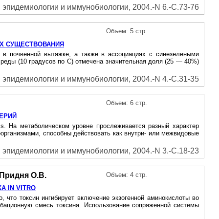
эпидемиологии и иммунобиологии, 2004.-N 6.-С.73-76
Объем: 5 стр.
ЯХ СУЩЕСТВОВАНИЯ
ти в почвенной вытяжке, а также в ассоциациях с синезелеными
реды (10 градусов по С) отмечена значительная доля (25 — 40%)
эпидемиологии и иммунобиологии, 2004.-N 4.-С.31-35
Объем: 6 стр.
ЕРИЙ
sis. На метаболическом уровне прослеживается разный характер
организмами, способны действовать как внутри- или межвидовые
эпидемиологии и иммунобиологии, 2004.-N 3.-С.18-23
 Придня О.В.
Объем: 4 стр.
 IN VITRO
но, что токсин ингибирует включение экзогенной аминокислоты во
кубационную смесь токсина. Использование сопряженной системы