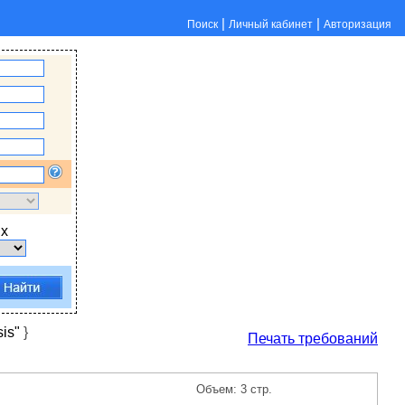
|
|
Поиск
Личный кабинет
Авторизация
х
is"
}
Печать требований
Объем: 3 стр.