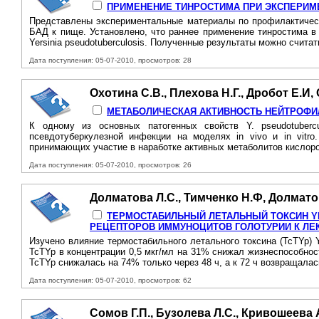
ПРИМЕНЕНИЕ ТИНРОСТИМА ПРИ ЭКСПЕРИМ
Представлены экспериментальные материалы по профилактическ
БАД к пище. Установлено, что раннее применение тинростима в
Yersinia pseudotuberculosis. Полученные результаты можно счита
Дата поступления: 05-07-2010, просмотров: 28
Охотина С.В., Плехова Н.Г., Дробот Е.И,
МЕТАБОЛИЧЕСКАЯ АКТИВНОСТЬ НЕЙТРОФИ
К одному из основных патогенных свойств Y. pseudotuberc
псевдотуберкулезной инфекции на моделях in vivo и in vitr
принимающих участие в наработке активных метаболитов кислоро
Дата поступления: 05-07-2010, просмотров: 26
Долматова Л.С., Тимченко Н.Ф, Долмато
ТЕРМОСТАБИЛЬНЫЙ ЛЕТАЛЬНЫЙ ТОКСИН YE
РЕЦЕПТОРОВ ИММУНОЦИТОВ ГОЛОТУРИИ К ЛЕ
Изучено влияние термостабильного летального токсина (TcTYp) 
TcTYp в концентрации 0,5 мкг/мл на 31% снижал жизнеспособнос
TcTYp снижалась на 74% только через 48 ч, а к 72 ч возвращалась
Дата поступления: 05-07-2010, просмотров: 62
Сомов Г.П., Бузолева Л.С., Кривошеева 