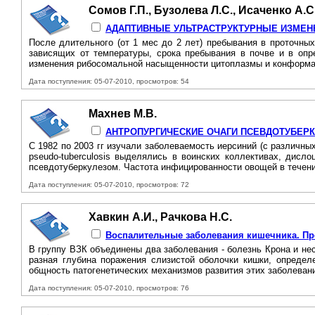
Сомов Г.П., Бузолева Л.С., Исаченко А.С
АДАПТИВНЫЕ УЛЬТРАСТРУКТУРНЫЕ ИЗМЕНЕ
После длительного (от 1 мес до 2 лет) пребывания в проточных
зависящих от температуры, срока пребывания в почве и в опр
изменения рибосомальной насыщенности цитоплазмы и конформа
Дата поступления: 05-07-2010, просмотров: 54
Махнев М.В.
АНТРОПУРГИЧЕСКИЕ ОЧАГИ ПСЕВДОТУБЕР
С 1982 по 2003 гг изучали заболеваемость иерсиний (с различны
pseudo-tuberculosis выделялись в воинских коллективах, дис
псевдотуберкулезом. Частота инфицированности овощей в течение
Дата поступления: 05-07-2010, просмотров: 72
Хавкин А.И., Рачкова Н.С.
Воспалительные заболевания кишечника. П
В группу ВЗК объединены два заболевания - болезнь Крона и не
разная глубина поражения слизистой оболочки кишки, определе
общность патогенетических механизмов развития этих заболевани
Дата поступления: 05-07-2010, просмотров: 76