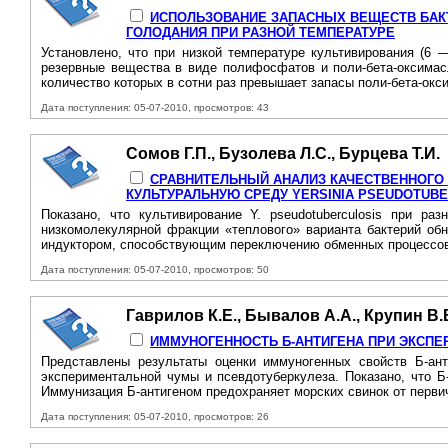
ИСПОЛЬЗОВАНИЕ ЗАПАСНЫХ ВЕЩЕСТВ БАКТ
ГОЛОДАНИЯ ПРИ РАЗНОЙ ТЕМПЕРАТУРЕ
Установлено, что при низкой температуре культивирования (6 —
резервные вещества в виде полифосфатов и поли-бета-оксимас
количество которых в сотни раз превышает запасы поли-бета-окс
Дата поступления: 05-07-2010, просмотров: 43
Сомов Г.П., Бузолева Л.С., Бурцева Т.И.
СРАВНИТЕЛЬНЫЙ АНАЛИЗ КАЧЕСТВЕННОГО 
КУЛЬТУРАЛЬНУЮ СРЕДУ YERSINIA PSEUDOTUB
Показано, что культивирование Y. pseudotuberculosis при р
низкомолекулярной фракции «теплового» варианта бактерий об
индуктором, способствующим переключению обменных процессов 
Дата поступления: 05-07-2010, просмотров: 50
Гаврилов К.Е., Бывалов А.А., Крупин В.
ИММУНОГЕННОСТЬ Б-АНТИГЕНА ПРИ ЭКСП
Представлены результаты оценки иммуногенных свойств Б-анти
экспериментальной чумы и псевдотуберкулеза. Показано, что Б
Иммунизация Б-антигеном предохраняет морских свинок от первич
Дата поступления: 05-07-2010, просмотров: 26