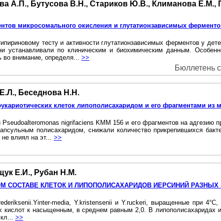
а А.П., Бутусова В.Н., Стариков Ю.В., Климанова Е.М., 
ентов микросомального окисления и глутатионзависимых ферментов
типириновому тесту и активности глутатионзависимых ферментов у дет
ни устанавливали по клиническим и биохимическим данным. Особенн
ь во внимание, определя...
>>
Бюллетень си
Е.Л., Беседнова Н.Н.
эукариотических клеток липополисахаридом и его фрагментами из 
seudoalteromonas nigrifaciens KMM 156 и его фрагментов на адгезию п
псульным полисахаридом, снижали количество прикрепившихся бактерий
не влиял на эт...
>>
ук Е.И., Рубан Н.М.
М СОСТАВЕ КЛЕТОК И ЛИПОПОЛИСАХАРИДОВ ИЕРСИНИЙ РАЗНЫХ 
.Y.frederiksenii.Yinter-media, Y.kristensenii и Y.ruckeri, выращенные п
 кислот к насыщенным, в среднем равным 2,0. В липополисахаридах и
кл...
>>