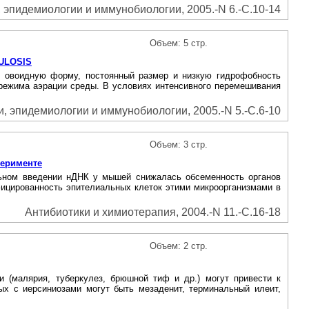
эпидемиологии и иммунобиологии, 2005.-N 6.-С.10-14
Объем: 5 стр.
ULOSIS
еют овоидную форму, постоянный размер и низкую гидрофобность
 режима аэрации среды. В условиях интенсивного перемешивания
 эпидемиологии и иммунобиологии, 2005.-N 5.-С.6-10
Объем: 3 стр.
перименте
льном введении нДНК у мышей снижалась обсеменность органов
фицированность эпителиальных клеток этими микроорганизмами в
Антибиотики и химиотерапия, 2004.-N 11.-С.16-18
Объем: 2 стр.
 (малярия, туберкулез, брюшной тиф и др.) могут привести к
ых с иерсиниозами могут быть мезаденит, терминальный илеит,