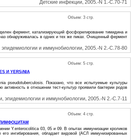
Детские инфекции, 2005.-N 1.-С.70-71
Объем: 3 стр.
выделен фермент, катализирующий фосфорилирование тимидина и
иназ обнаруживалась в одних и тех же пиках. Очищенный фермент
эпидемиологии и иммунобиологии, 2005.-N 2.-С.78-80
Объем: 5 стр.
S И YERSiNIA
ia pseudotuberculosis. Показано, что все испытуемые культуры
 активность в отношении тест-культур проявили бактерии родов
, эпидемиологии и иммунобиологии, 2005.-N 2.-С.7-11
Объем: 4 стр.
 ЛИМФОЦИТАМ
и Y.enterocolitica 03, 05 и 09. В опытах иммунизации кроликов
 и его ингибирования, обладает видовой (АСЛ иммунизированных