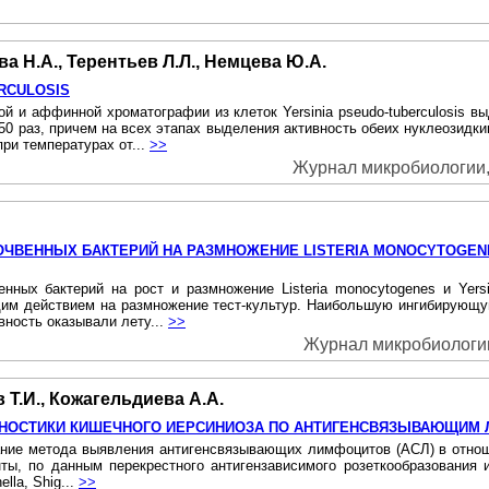
ва Н.А., Терентьев Л.Л., Немцева Ю.А.
RCULOSIS
 и аффинной хроматографии из клеток Yersinia pseudo-tuberculosis 
350 раз, причем на всех этапах выделения активность обеих нуклеозидк
ри температурах от...
>>
Журнал микробиологии, 
ЧВЕННЫХ БАКТЕРИЙ НА РАЗМНОЖЕНИЕ LISTERIA MONOCYTOGENE
ных бактерий на рост и размножение Listeria monocytogenes и Yersin
м действием на размножение тест-культур. Наибольшую ингибирующую
ность оказывали лету...
>>
Журнал микробиологии
в Т.И., Кожагельдиева А.А.
ГНОСТИКИ КИШЕЧНОГО ИЕРСИНИОЗА ПО АНТИГЕНСВЯЗЫВАЮЩИМ
ние метода выявления антигенсвязывающих лимфоцитов (АСЛ) в отношени
генты, по данным перекрестного антигензависимого розеткообразования
lla, Shig...
>>