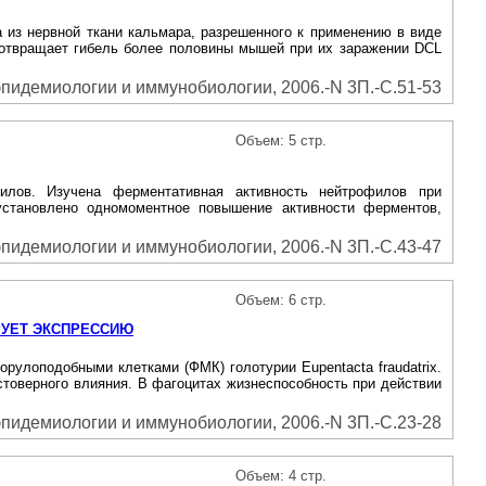
из нервной ткани кальмара, разрешенного к применению в виде
едотвращает гибель более половины мышей при их заражении DCL
пидемиологии и иммунобиологии, 2006.-N 3П.-С.51-53
Объем: 5 стр.
филов. Изучена ферментативная активность нейтрофилов при
 установлено одномоментное повышение активности ферментов,
пидемиологии и иммунобиологии, 2006.-N 3П.-С.43-47
Объем: 6 стр.
РУЕТ ЭКСПРЕССИЮ
рулоподобными клетками (ФМК) голотурии Eupentacta fraudatrix.
стоверного влияния. В фагоцитах жизнеспособность при действии
пидемиологии и иммунобиологии, 2006.-N 3П.-С.23-28
Объем: 4 стр.