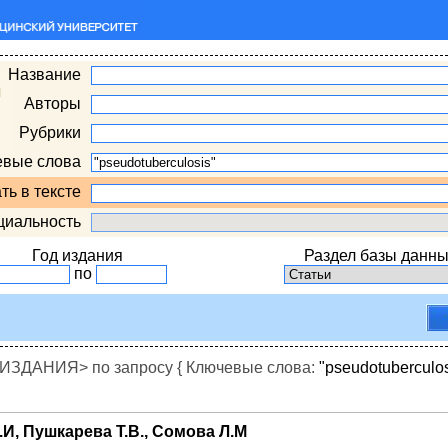
Название
Авторы
Рубрики
евые слова
ть в тексте
циальность
Год издания
Раздел базы данны
по
ДАНИЯ> по запросу { Ключевые слова:
"pseudotuberculos
.И, Пушкарева Т.В., Сомова Л.М