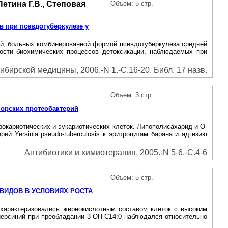
Петина Г.В., Степовая
Объем: 5 стр.
 при псевдотуберкулезе у
ей, больных комбинированной формой псевдотуберкулеза средней
ости биохимических процессов детоксикации, наблюдаемых при
бирской медицины, 2006.-N 1.-С.16-20. Библ. 17 назв.
Объем: 3 стр.
морских протеобактерий
рокариотических и эукариотических клеток. Липополисахарид и О-
 Yersinia pseudo-tuberculosis к эритроцитам барана и адгезию
Антибиотики и химиотерапия, 2005.-N 5-6.-С.4-6
Объем: 5 стр.
ВИДОВ В УСЛОВИЯХ РОСТА
ри 4°С, характеризовались жирнокислотным составом клеток с высоким
ерсиний при преобладании 3-ОН-С14:0 наблюдался относительно