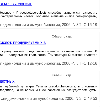
GENES В УСЛОВИЯХ
ogenes и Y. pseudotuberculosis способны активно синтезировать
ы бактериальных клеток. Большее значение имеют полифосфаты,
пидемиологии и иммунобиологии, 2006.-N 3П.-С.16-19
Объем: 5 стр.
КИСЛОТ, ПРОДУЦИРУЕМЫХ В
в культуральной среде аминокислот и органических кислот. В
нии — следовые их количества. Температурный фактор является
пидемиологии и иммунобиологии, 2006.-N 3П.-С.12-16
Объем: 5 стр.
ЖИВОТНЫХ
глубинной культуры Yersinia pseudotuberculosis, в отношении
гамадрилов, но не белых мышей, зараженных возбудителем чумы.
эпидемиологии и иммунобиологии, 2006.-N 3.-С.49-53