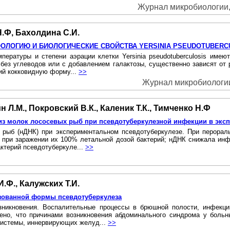
Журнал микробиологии, 
Н.Ф, Бахолдина С.И.
ОЛОГИЮ И БИОЛОГИЧЕСКИЕ СВОЙСТВА YERSINIA PSEUDOTUBERC
пературы и степени аэрации клетки Yersinia pseudotuberculosis им
 без углеводов или с добавлением галактозы, существенно зависят от
ий кокковидную форму...
>>
Журнал микробиологии,
 Л.М., Покровский В.К., Каленик Т.К., Тимченко Н.Ф
из молок лососевых рыб при псевдотуберкулезной инфекции в экс
 рыб (нДНК) при экспериментальном псевдотуберкулезе. При перора
ых при заражении их 100% летальной дозой бактерий; нДНК снижала ин
актерий псевдотуберкуле...
>>
.Ф., Калужских Т.И.
зованной формы псевдотуберкулеза
никновения. Воспалительные процессы в брюшной полости, инфекции
ено, что причинами возникновения абдоминального синдрома у больн
 системы, иннервирующих желуд...
>>