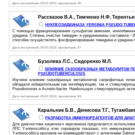
Дата поступления: 05-07-2010, просмотров: 46
Рассказов В.А., Тимченко Н.Ф, Терентье
НУКЛЕОЗИДКИНАЗА YERSINIA PSEUDO-TUBE
С помощью фракционирования сульфатом аммония, ионообменной
уридина. Степень очистки тимидин- и уридинкиназы составила ~
способен осуществлять фосфорилирование тимидина и уридина п
Дата поступления: 05-07-2010, просмотров: 37
Бузолева Л.С., Сидоренко М.Л.
ВЛИЯНИЕ ГАЗООБРАЗНЫХ МЕТАБОЛИТОВ ПО
PSEUDOTUBERCULOSIS
Изучено влияние газообразных метаболитов сапрофитных почвен
обладали избирательным как ингибирующим, так и стимулирующи
Pseudomonas и Acineto-bacter. Наибольшую стимулирующую актив
Дата поступления: 05-07-2010, просмотров: 83
Каральник Б.В., Денисова Т.Г., Тугамбае
РАЗРАБОТКА ИММУНОРЕАГЕНТОВ ДЛЯ ДИА
Для диагностики кишечного иерсиниоза предлагается использова
ЛПС Y.enterocolitica этих сероваров показано, что иммунореа
Y.enterocolitica кроликов не взаимодействуют с антигенами Salmone