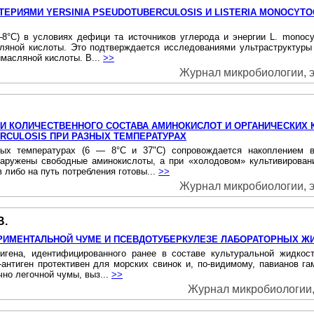
ЕРИЯМИ YERSINIA PSEUDOTUBERCULOSIS И LISTERIA MONOCYTO
8°С) в условиях дефици та источников углерода и энергии L. monocyt
ляной кислоты. Это подтверждается исследованиями ультраструктур
имасляной кислоты. В...
>>
Журнал микробиологии, э
И КОЛИЧЕСТВЕННОГО СОСТАВА АМИНОКИСЛОТ И ОРГАНИЧЕСКИХ 
ERCULOSIS ПРИ РАЗНЫХ ТЕМПЕРАТУРАХ
азных температурах (6 — 8°С и 37"С) сопровождается накоплением 
наружены свободные аминокислоты, а при «холодовом» культивирова
либо на путь потребления готовы...
>>
Журнал микробиологии, э
В.
ЕРИМЕНТАЛЬНОЙ ЧУМЕ И ПСЕВДОТУБЕРКУЛЕЗЕ ЛАБОРАТОРНЫХ 
гена, идентифицированного ранее в составе культуральной жидкости 
-антиген протективен для морских свинок и, по-видимому, павианов 
но легочной чумы, выз...
>>
Журнал микробиологии, 