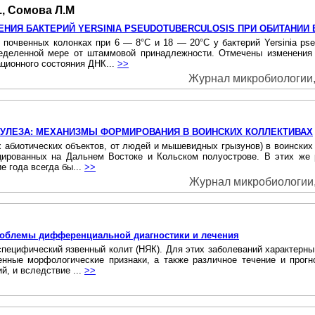
., Сомова Л.М
НИЯ БАКТЕРИЙ YERSINIA PSEUDOTUBERCULOSIS ПРИ ОБИТАНИИ 
 почвенных колонках при 6 — 8°С и 18 — 20°С у бактерий Yersinia pse
еделенной мере от штаммовой принадлежности. Отмечены изменения 
ционного состояния ДНК...
>>
Журнал микробиологии, 
КУЛЕЗА: МЕХАНИЗМЫ ФОРМИРОВАНИЯ В ВОИНСКИХ КОЛЛЕКТИВАХ
х абиотических объектов, от людей и мышевидных грызунов) в воинских 
лоцированных на Дальнем Востоке и Кольском полуострове. В этих ж
 года всегда бы...
>>
Журнал микробиологии,
роблемы дифференциальной диагностики и лечения
специфический язвенный колит (НЯК). Для этих заболеваний характерны
нные морфологические признаки, а также различное течение и прогн
й, и вследствие ...
>>