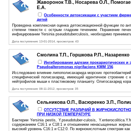
Жаворонок Т.В., Носарева О.Л., Помогаев
Е.А.
Особенности детоксикации с участием ферм
детей
Проведена комплексная оценка детоксикационной функции по ан
степени тяжести с острым гладким течением. Поражение пече
инфицировании Yersinia pseudotuberculosis, необходимо принимат
Дата поступления: 13-01-2014, просмотров: 43
Смолина Т.П., Горшкова Р.П., Назаренко 
Ингибирование адгезии прокариотических и 
Pseudoalteromonas nigrifaciens KMM 156
Исследовано влияние липополисахарида морских протеобактерий P
специфический полисахарид, имеющий идентичное строение с ка
нейтрофилов мыши к пластиковому планшету. Олигосахарид кора 
Дата поступления: 08-11-2012, просмотров: 35
Сельникова О.П., Васюренко З.П., Полищ
ОТСУТСТВИЕ РАЗЛИЧИЙ В ЖИРНОКИСЛОТНО
ПРИ НИЗКОЙ ТЕМПЕРАТУРЕ
Бактерии Yersinia pestis, Y.pseudotuber-culosis, Y.enterocolitica
содержанием C16:1 и C18:1 и отношением ненасыщенных жирных
высокий уровень C16:1 и C12:0. По жирнокислотным спектрам как 