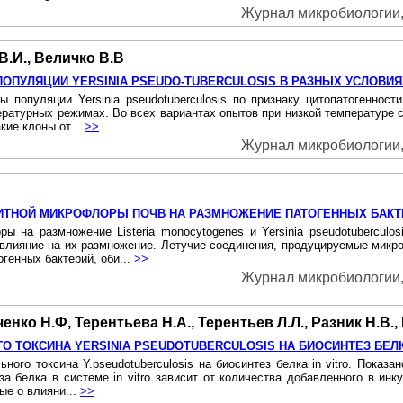
Журнал микробиологии, 
В.И., Величко В.В
ОПУЛЯЦИИ YERSINIA PSEUDO-TUBERCULOSIS В РАЗНЫХ УСЛОВИ
 популяции Yersinia pseudotuberculosis по признаку цитопатогеннос
ратурных режимах. Во всех вариантах опытов при низкой температуре с
кие клоны от...
>>
Журнал микробиологии, 
ИТНОЙ МИКРОФЛОРЫ ПОЧВ НА РАЗМНОЖЕНИЕ ПАТОГЕННЫХ БАКТ
 на размножение Listeria monocytogenes и Yersinia pseudotuberculo
ияние на их размножение. Летучие соединения, продуцируемые микро
генных бактерий, оби...
>>
Журнал микробиологии, 
енко Н.Ф, Терентьева Н.А., Терентьев Л.Л., Разник Н.В.,
 ТОКСИНА YERSINIA PSEUDOTUBERCULOSIS НА БИОСИНТЕЗ БЕЛКА
ого токсина Y.pseudotuberculosis на биосинтез белка in vitro. Показа
за белка в системе in vitro зависит от количества добавленного в ин
ые о влияни...
>>