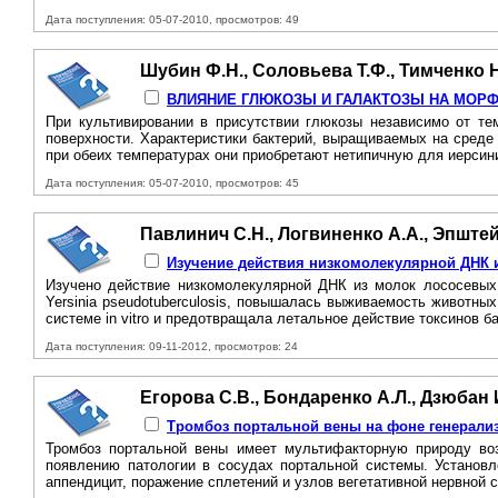
Дата поступления: 05-07-2010, просмотров: 49
Шубин Ф.Н., Соловьева Т.Ф., Тимченко 
ВЛИЯНИЕ ГЛЮКОЗЫ И ГАЛАКТОЗЫ НА МОРФ
При культивировании в присутствии глюкозы независимо от тем
поверхности. Характеристики бактерий, выращиваемых на среде
при обеих температурах они приобретают нетипичную для иерсин
Дата поступления: 05-07-2010, просмотров: 45
Павлинич С.Н., Логвиненко А.А., Эпштейн
Изучение действия низкомолекулярной ДНК 
Изучено действие низкомолекулярной ДНК из молок лососевых
Yersinia pseudotuberculosis, повышалась выживаемость животн
системе in vitro и предотвращала летальное действие токсинов б
Дата поступления: 09-11-2012, просмотров: 24
Егорова С.В., Бондаренко А.Л., Дзюбан И
Тромбоз портальной вены на фоне генерали
Тромбоз портальной вены имеет мультифакторную природу воз
появлению патологии в сосудах портальной системы. Установл
аппендицит, поражение сплетений и узлов вегетативной нервной