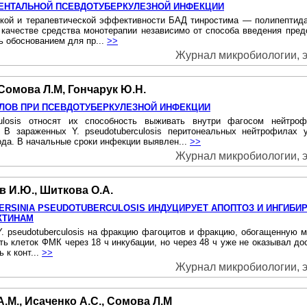
ЕНТАЛЬНОЙ ПСЕВДОТУБЕРКУЛЕЗНОЙ ИНФЕКЦИИ
ой и терапевтической эффективности БАД тинростима — полипептида 
 качестве средства монотерапии независимо от способа введения пр
ть обоснованием для пр...
>>
Журнал микробиологии, э
 Сомова Л.М, Гончарук Ю.Н.
ЛОВ ПРИ ПСЕВДОТУБЕРКУЛЕЗНОЙ ИНФЕКЦИИ
ulosis относят их способность выживать внутри фагосом нейтро
o. В зараженных Y. pseudotuberculosis перитонеальных нейтрофилах
да. В начальные сроки инфекции выявлен...
>>
Журнал микробиологии, э
в И.Ю., Шиткова О.А.
RSINIA PSEUDOTUBERCULOSIS ИНДУЦИРУЕТ АПОПТОЗ И ИНГИБИ
КТИНАМ
Y. pseudotuberculosis на фракцию фагоцитов и фракцию, обогащенную мо
ть клеток ФМК через 18 ч инкубации, но через 48 ч уже не оказывал до
 к конт...
>>
Журнал микробиологии, э
А.М., Исаченко А.С., Сомова Л.М