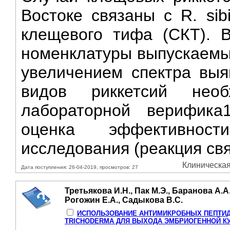
Востоке связаны с R. sib
клещевого тифа (СКТ). 
номенклатуры выпускаемых
увеличением спектра выя
видов риккетсий нео
лабораторной верифика1
оценка эффективност
исследования (реакция св
Клиническая
Дата поступления: 26-04-2019, просмотров: 27
Третьякова И.Н., Пак М.Э., Баранова А.А.
Рогожин Е.А., Садыкова В.С.
ИСПОЛЬЗОВАНИЕ АНТИМИКРОБНЫХ ПЕПТИ
TRICHODERMA ДЛЯ ВЫХОДА ЭМБРИОГЕННОЙ КУЛ