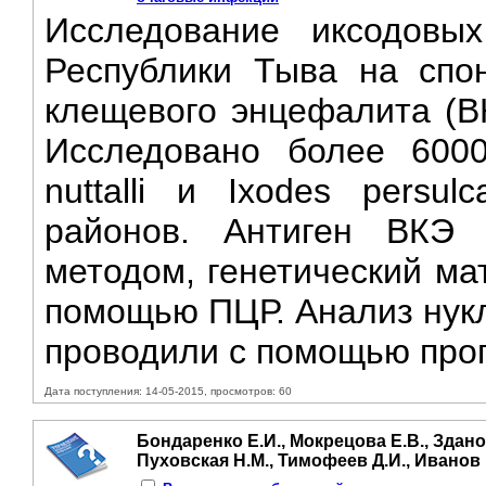
Исследование иксодовы
Республики Тыва на спо
клещевого энцефалита (ВК
Исследовано более 6000
nuttalli и Ixodes persu
районов. Антиген ВКЭ
методом, генетический ма
помощью ПЦР. Анализ нук
проводили с помощью прог
Дата поступления: 14-05-2015, просмотров: 60
Бондаренко Е.И., Мокрецова Е.В., Здано
Пуховская Н.М., Тимофеев Д.И., Иванов 