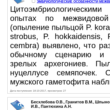
ЭМБРИОЛОГИЧЕСКИЕ ОСОБЕННОСТИ МЕЖВИД
Цитоэмбриологическими
опытах по межвидовой 
(опыление пыльцой P. koraien
strobus, P. hokkaidensis, 
cembra) выявлено, что ра
обычному сценарию и 
зрелых архегониев. Пы
нуцеллусе семяпочек. 
мужского гаметофита набл
Дата поступления: 18-10-2017, просмотров: 27
Бесхлебова О.В., Гранитов В.М., Шпынов
И.В., Пантюхина А.Н.