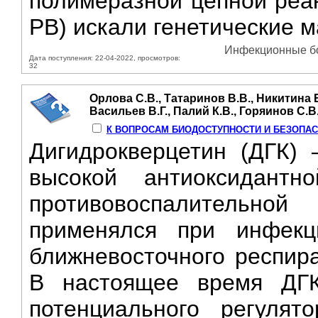
полимеразной цепной реа
РВ) искали генетические м
Инфекционные бол
Дата поступления: 22-04-2022, просмотров:
32
Орлова С.В., Татаринов В.В., Никитина Е
Васильев В.Г., Палий К.В., Горяинов С.В
К ВОПРОСАМ БИОДОСТУПНОСТИ И БЕЗОПАС
Дигидрокверцетин (ДГК)
высокой антиоксидантно
противовоспалительн
применялся при инфекц
ближневосточного респир
В настоящее время ДГК
потенциального регулят