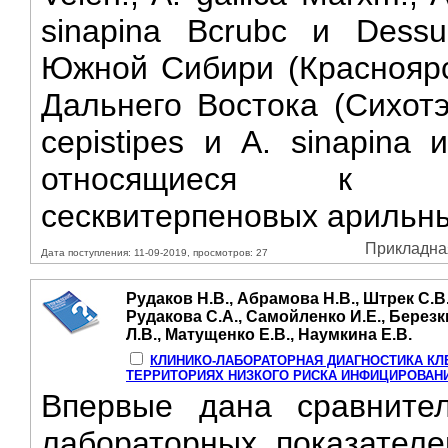
sinapina Bcrubc и Dess
Южной Сибири (Красноярс
Дальнего Востока (Сихотэ-
cepistipes и A. sinapina
относящиеся к кл
сесквитерпеновых арильны
Прикладная
Дата поступления: 11-09-2019, просмотров: 27
Рудаков Н.В., Абрамова Н.В., Штрек С.В
Рудакова С.А., Самойленко И.Е., Березк
Л.В., Матущенко Е.В., Наумкина Е.В.
КЛИНИКО-ЛАБОРАТОРНАЯ ДИАГНОСТИКА К
ТЕРРИТОРИЯХ НИЗКОГО РИСКА ИНФИЦИРОВАНИЯ
Впервые дана сравнител
лабораторных показателе