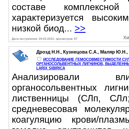
составе комплексно
характеризуется высоки
низкой биод...
>>
Хи
Дата поступления: 29-03-2022, просмотров: 87
Дрозд Н.Н., Кузнецова С.А., Маляр Ю.Н.
ИССЛЕДОВАНИЕ ГЕМОСОВМЕСТИМОСТИ СУ
ОРГАНОСОЛЬВЕНТНЫХ ЛИГНИНОВ, ВЫДЕЛЕННЫХ
LARIX SIBIRICA
Анализировали вли
органосольвентных лигн
лиственницы (СЛп, СЛл
средневесовая молекуля
коагуляцию крови/плаз