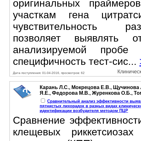
оригинальных праймеро
участкам гена цитратси
чувствительность ра
позволяет выявлять о
анализируемой пробе
специфичность тест-сис...
Клиническ
Дата поступления: 01-04-2016, просмотров: 62
Карань Л.С., Мокрецова Е.В., Щучинова 
Я.Е., Федорова М.В., Журенкова О.Б., То
Сравнительный анализ эффективности выяв
пятнистых лихорадок в разных видах клиническ
идентификации возбудителя методом ПЦР
Сравнение эффективности
клещевых риккетсиозах