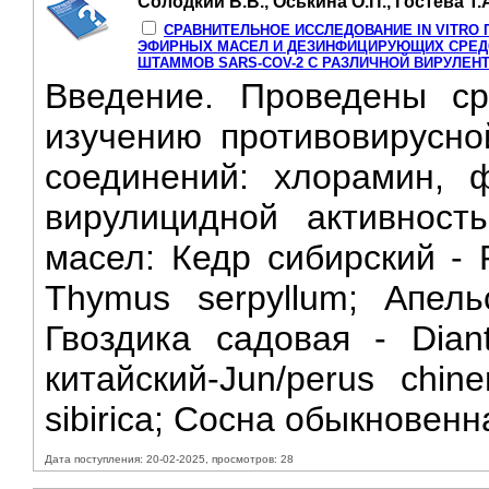
Солодкий В.В., Оськина О.П., Гостева Т.А
СРАВНИТЕЛЬНОЕ ИССЛЕДОВАНИЕ IN VITRO
ЭФИРНЫХ МАСЕЛ И ДЕЗИНФИЦИРУЮЩИХ СРЕДС
ШТАММОВ SARS-COV-2 C РАЗЛИЧНОЙ ВИРУЛЕН
Введение. Проведены ср
изучению противовирусно
соединений: хлорамин, 
вирулицидной активнос
масел: Кедр сибирский - P
Thymus serpyllum; Апельс
Гвоздика садовая - Diant
китайский-Jun/perus chin
sibirica; Сосна обыкновенн
Дата поступления: 20-02-2025, просмотров: 28