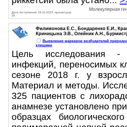
риккетсий была устано...
>
Молекулярная гене
Дата поступления: 24-11-2023, просмотров:
26
Филимонова Е.С., Бондаренко Е.И., Крас
Криницына Э.В., Олейник А.Н., Бурмистр
Выявление маркеров возбудителей природн
клещами
Цель исследования -
инфекций, переносимых к
сезоне 2018 г. у взрос
Материал и методы. Иссле
325 пациентов с лихорад
анамнезе установлено при
образцах биологическог