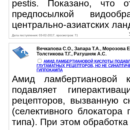
pestis. Показано, что о
предпосылкой видооб
центрально-азиатских ланд
Дата поступления: 03-02-2017, просмотров: 71
Вечкапова С.О., Запара Т.А., Морозова Е.
Толстикова Т.Г., Ратушняк А.С.
АМИД ЛАМБЕРТИАНОВОЙ КИСЛОТЫ ПОДАВ
ГЛУТАМАТНЫХ РЕЦЕПТОРОВ, НО НЕ СИНАПТИ
ГИППОКАМПА
Амид ламбертиановой к
подавляет гиперактива
рецепторов, вызванную с
(селективного блокатора
типа). При этом обработк