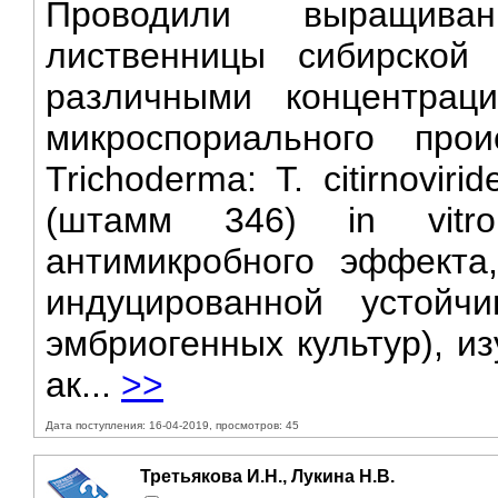
Проводили выращиван
лиственницы сибирской
различными концентрац
микроспориального про
Trichoderma: Т. citirnovir
(штамм 346) in vitr
антимикробного эффекта
индуцированной устойчи
эмбриогенных культур), и
ак...
>>
Дата поступления: 16-04-2019, просмотров: 45
Третьякова И.Н., Лукина Н.В.