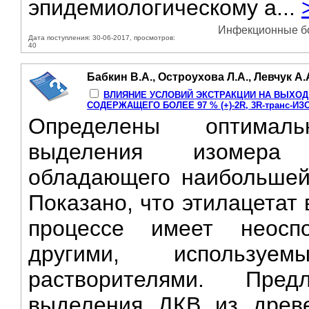
эпидемиологическому а...
Инфекционные бол
Дата поступления: 30-06-2017, просмотров:
40
Бабкин В.А., Остроухова Л.А., Левчук А.
ВЛИЯНИЕ УСЛОВИЙ ЭКСТРАКЦИИ НА ВЫХОД
СОДЕРЖАЩЕГО БОЛЕЕ 97 % (+)-2R, 3R-транс-И
Определены оптимал
выделения изомера д
обладающего наибольшей 
Показано, что этилацетат 
процессе имеет неосп
другими, используе
растворителями. Пре
выделения ДКВ из древ