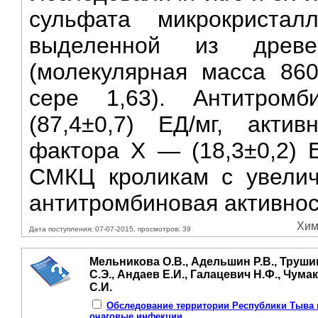
сульфата микрокристал
выделенной из древе
(молекулярная масса 86
сере 1,63). Антитромб
(87,4±0,7) ЕД/мг, актив
фактора X — (18,3±0,2) 
СМКЦ кроликам с увеличе
антитромбиновая активнос
Хим
Дата поступления: 07-07-2015, просмотров: 39
Мельникова О.В., Адельшин Р.В., Труши
С.Э., Андаев Е.И., Галацевич Н.Ф., Чума
С.И.
Обследование территории Республики Тыва 
очаговые инфекции