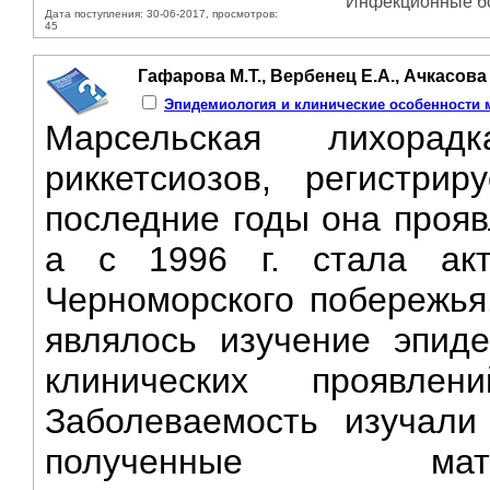
Инфекционные бол
Дата поступления: 30-06-2017, просмотров:
45
Гафарова М.Т., Вербенец Е.А., Ачкасова 
Эпидемиология и клинические особенности 
Марсельская лихора
риккетсиозов, регистр
последние годы она прояв
а с 1996 г. стала акт
Черноморского побережья
являлось изучение эпиде
клинических проявлен
Заболеваемость изучали
полученные мат