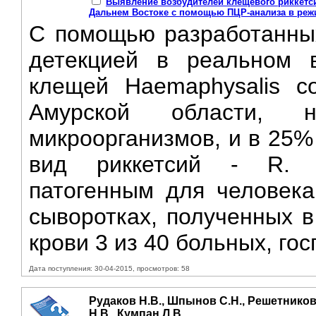
Выявление возбудителей клещевого риккетси
Дальнем Востоке с помощью ПЦР-анализа в реж
С помощью разработанных
детекцией в реальном 
клещей Haemaphysalis c
Амурской области, н
микроорганизмов, и в 25%
вид риккетсий - R. he
патогенным для человека
сыворотках, полученных в
крови 3 из 40 больных, го
Дата поступления: 30-04-2015, просмотров: 58
Рудаков Н.В., Шпынов С.Н., Решетникова
Н.В., Кумпан Л.В.