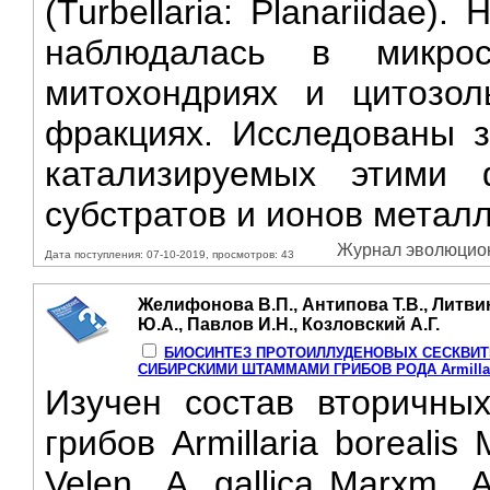
(Turbellaria: Planariidae
наблюдалась в микрос
митохондриях и цитозо
фракциях. Исследованы з
катализируемых этими 
субстратов и ионов металл
Журнал эволюционн
Дата поступления: 07-10-2019, просмотров: 43
Желифонова В.П., Антипова Т.В., Литвин
Ю.А., Павлов И.Н., Козловский А.Г.
БИОСИНТЕЗ ПРОТОИЛЛУДЕНОВЫХ СЕСКВИ
СИБИРСКИМИ ШТАММАМИ ГРИБОВ РОДА Armillar
Изучен состав вторичны
грибов Armillaria borealis
Velen., A. gallica Marxm.,