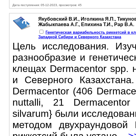
Дата поступления: 05-12-2023, просмотров: 45
Якубовский В.И., Иголкина Я.П., Тикунов
Жабыкпаева А.Г., Епихина Т.И., Рар В.А.
Генетическая вариабельность риккетсий в кл
Западной Сибири и Северного Казахстана
Цель исследования. Изуч
разнообразие и генетичес
клещах Dermacentor spp. 
и Северного Казахстана
Dermacentor (406 Dermacen
nuttalli, 21 Dermacento
silvarum} были исследован
методом двухраундовой 