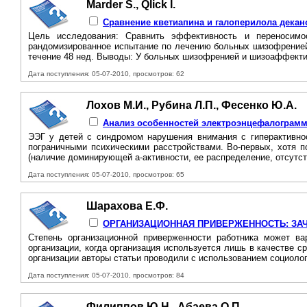
Marder S., Qlick I.
Сравнение кветиапина и галоперилола дека
Цель исследования: Сравнить эффективность и переносимо
рандомизированное испытание по лечению больных шизофренией
течение 48 нед. Выводы: У больных шизофренией и шизоаффекти
Дата поступления: 05-07-2010, просмотров: 62
Лохов М.И., Рубина Л.П., Фесенко Ю.А.
Анализ особенностей электроэнцефалограмм
ЭЭГ у детей с синдромом нарушения внимания с гиперактивно
пограничными психическими расстройствами. Во-первых, хотя 
(наличие доминирующей а-активности, ее распределение, отсутст
Дата поступления: 05-07-2010, просмотров: 65
Шарахова Е.Ф.
ОРГАНИЗАЦИОННАЯ ПРИВЕРЖЕННОСТЬ: ЗА
Степень организационной приверженности работника может ва
организации, когда организация используется лишь в качестве 
организации авторы статьи проводили с использованием социолог
Дата поступления: 05-07-2010, просмотров: 84
Филиппов Ю.Н., Абаева О.П.