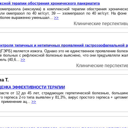
ксной терапии обострения хронического панкреатита
мепразола (нексиума) в комплексной терапии обострения хроническ
ли омепразол по 40 мг/сут, 39 — эзомепразол по 40 мг/сут. На фон
 более выраженно уменьшал...
>>
Клинические перспективы 
нтроля типичных и нетипичных проявлений гастроэзофагеальной 
ЭРБ) является изжога. Однако это не единственное проявление болезни
е больных с рефлюксной болезнью выяснено, что они предъявляли жалоб
ель (40,6...
>>
Клинические перспективы
а Т.
ЦЕНКА ЭФФЕКТИВНОСТИ ТЕРАПИИ
асте от 12 до 45 лет, страдающих герпетической болезнью, большинс
герпеса 2-го типа выявлен у 81,3%, вирус простого герпеса + цитомега
 применение ац...
>>