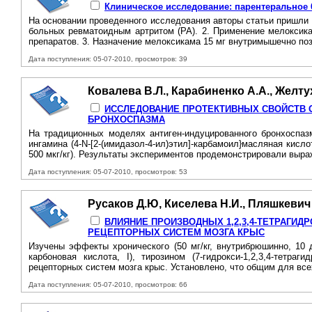
Клиническое исследование: парентеральное
На основании проведенного исследования авторы статьи пришли
больных ревматоидным артритом (РА). 2. Применение мелоксика
препаратов. 3. Назначение мелоксикама 15 мг внутримышечно поз
Дата поступления: 05-07-2010, просмотров: 39
Ковалева В.Л., Карабиненко А.А., Желтух
ИССЛЕДОВАНИЕ ПРОТЕКТИВНЫХ СВОЙСТВ 
БРОНХОСПАЗМА
На традиционных моделях антиген-индуцированного бронхоспаз
ингамина (4-N-[2-(имидазол-4-ил)этил]-карбамоил}масляная кисл
500 мкг/кг). Результаты экспериментов продемонстрировали выра
Дата поступления: 05-07-2010, просмотров: 53
Русаков Д.Ю, Киселева Н.И., Пляшкевич Н
ВЛИЯНИЕ ПРОИЗВОДНЫХ 1,2,3,4-ТЕТРАГИДР
РЕЦЕПТОРНЫХ СИСТЕМ МОЗГА КРЫС
Изучены эффекты хронического (50 мг/кг, внутрибрюшинно, 10 
карбоновая кислота, I), тирозином (7-гидрокси-1,2,3,4-тетраг
рецепторных систем мозга крыс. Установлено, что общим для вс
Дата поступления: 05-07-2010, просмотров: 66