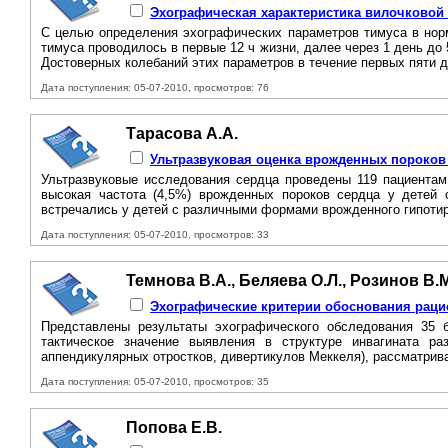
Эхографическая характеристика вилочковой
С целью определения эхографических параметров тимуса в нор
тимуса проводилось в первые 12 ч жизни, далее через 1 день до 
Достоверных колебаний этих параметров в течение первых пяти д
Дата поступления: 05-07-2010, просмотров: 76
Тарасова А.А.
Ультразвуковая оценка врожденных пороков
Ультразвуковые исследования сердца проведены 119 пациента
высокая частота (4,5%) врожденных пороков сердца у детей
встречались у детей с различными формами врожденного гипотир
Дата поступления: 05-07-2010, просмотров: 33
Темнова В.А., Беляева О.Л., Розинов В.М
Эхографические критерии обоснования рацио
Представлены результаты эхографического обследования 35 
тактическое значение выявления в структуре инвагината ра
аппендикулярных отростков, дивертикулов Меккеля), рассматрив
Дата поступления: 05-07-2010, просмотров: 35
Попова Е.В.