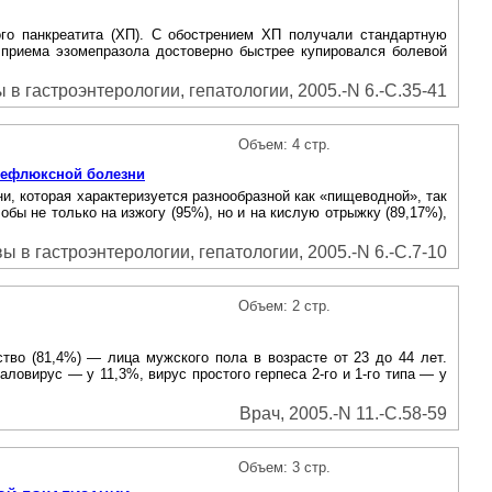
ого панкреатита (ХП). С обострением ХП получали стандартную
е приема эзомепразола достоверно быстрее купировался болевой
в гастроэнтерологии, гепатологии, 2005.-N 6.-С.35-41
Объем: 4 стр.
рефлюксной болезни
, которая характеризуется разнообразной как «пищеводной», так
ы не только на изжогу (95%), но и на кислую отрыжку (89,17%),
 в гастроэнтерологии, гепатологии, 2005.-N 6.-С.7-10
Объем: 2 стр.
тво (81,4%) — лица мужского пола в возрасте от 23 до 44 лет.
ловирус — у 11,3%, вирус простого герпеса 2-го и 1-го типа — у
Врач, 2005.-N 11.-С.58-59
Объем: 3 стр.