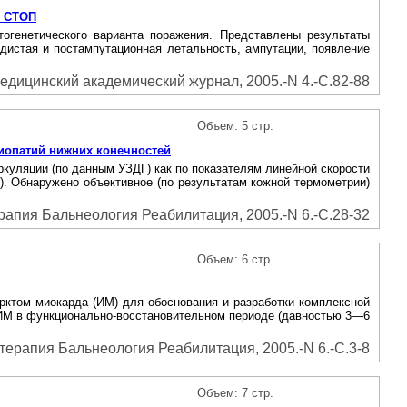
 СТОП
огенетического варианта поражения. Представлены результаты
удистая и постампутационная летальность, ампутации, появление
едицинский академический журнал, 2005.-N 4.-С.82-88
Объем: 5 стр.
иопатий нижних конечностей
куляции (по данным УЗДГ) как по показателям линейной скорости
з). Обнаружено объективное (по результатам кожной термометрии)
рапия Бальнеология Реабилитация, 2005.-N 6.-С.28-32
Объем: 6 стр.
рктом миокарда (ИМ) для обоснования и разработки комплексной
 ИМ в функционально-восстановительном периоде (давностью 3—6
терапия Бальнеология Реабилитация, 2005.-N 6.-С.3-8
Объем: 7 стр.