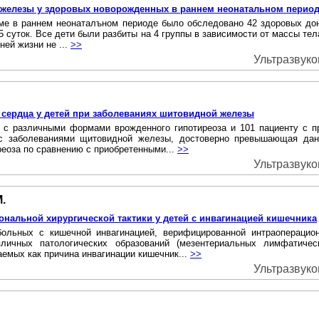
 железы у здоровых новорожденных в раннем неонатальном перио
ме в раннем неонаталъном периоде было обследовано 42 здоровых до
5 суток. Все дети были разбиты на 4 группы в зависимости от массы те
ней жизни не ...
>>
Ультразвуко
 сердца у детей при заболеваниях шитовидной железы
м с различными формами врожденного гипотиреоза и 101 пациенту с 
 с заболеваниями щитовидной железы, достоверно превышающая дан
еоза по сравнению с приобретенными...
>>
Ультразвуко
.
нальной хирургической тактики у детей с инвагинацией кишечника
больных с кишечной инвагинацией, верифицированной интраоперацио
зличных патологических образований (мезентериальных лимфатиче
аемых как причина инвагинации кишечник...
>>
Ультразвуко