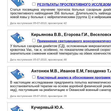
РЕЗУЛЬТАТЫ ПРОСПЕКТИВНОГО ИССЛЕДОВ
Статья посвящена изучению прогноза больных сахарным диабе
проспективного наблюдения 356 больных. Длительность наблюден
новой язвы у больных с нейропатическими (группа 1) и нейроишеми
Дата поступления: 05-07-2010, просмотров: 42
Кирьянова В.В., Егорова Г.И., Веселовск
Применение светодиодного монохроматическ
У больных сахарным диабетом (СД), осложненным микроангиопати
кровотока Vas, так и, особенно, по показателям объемной скоро
значительное снижение кожной температуры на обеих конечностях
Дата поступления: 05-07-2010, просмотров: 48
Антонюк М.В., Иванов Е.М, Гвозденко Т.А
Кластерный анализ в обосновании програм
В настоящем исследовании предпринята попытка математическог
восстановительной терапии на основе аэробной физической реа
нед), поступившие на реабилитацию в Океанский военный санатор
Дата поступления: 05-07-2010, просмотров: 29
Кучерявый Ю.А.