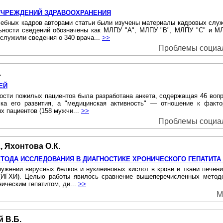
УЧРЕЖДЕНИЙ ЗДРАВООХРАНЕНИЯ
чебных кадров авторами статьи были изучены материалы кадровых слу
ьности сведений обозначены как МЛПУ "А", МЛПУ "В", МЛПУ "С" и М
служили сведения о 340 врача...
>>
Проблемы социал
.
ЕЙ
ости пожилых пациентов была разработана анкета, содержащая 46 вопро
ка его развития, а "медицинская активность" — отношение к факто
х пациентов (158 мужчи...
>>
Проблемы социал
, Яхонтова О.К.
ОДА ИССЛЕДОВАНИЯ В ДИАГНОСТИКЕ ХРОНИЧЕСКОГО ГЕПАТИТА 
аружении вирусных белков и нуклеиновых кислот в крови и ткани печен
 (ИГХИ). Целью работы явилось сравнение вышеперечисленных методо
ическим гепатитом, ди...
>>
М
й В.Б.