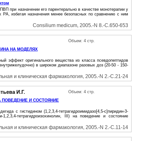
итом
ВП при назначении его парентерально в качестве монотерапии у
х РА, избегая назначения менее безопасных по сравнению с ним
Consilium medicum, 2005.-N 8.-С.650-653
Объем: 4 стр.
ИНА НА МОДЕЛЯХ
рный эффект оригинального вещества из класса псевдопептидов
внутрижелудочно) в широком диапазоне разовых доз (20-50 - 150-
ьная и клиническая фармакология, 2005.-N 2.-С.21-24
тьева И.Г.
Объем: 4 стр.
НА ПОВЕДЕНИЕ И СОСТОЯНИЕ
ида с гистидином (1,2,3,4-тетрагидроимидазо[4,5-с]пиридин-3-
и-1,2,3,4-тетрагидроизохинолин, III) на поведение и состояние
ьная и клиническая фармакология, 2005.-N 2.-С.11-14