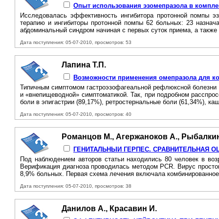
Опыт использования эзомепразола в компле
Исследовалась эффективность ингибитора протонной помпы эзо
терапию и ингибиторы протонной помпы 62 больных: 23 назнача
абдоминальный синдром начиная с первых суток приема, а также
Дата поступления: 05-07-2010, просмотров: 53
Лапина Т.П.
Возможности применения омепразола для ко
Типичным симптомом гастроэзофагеальной рефлюксной болезни (Г
и «внепищеводной» симптоматикой. Так, при подробном расспрос
боли в эпигастрии (89,17%), ретростернальные боли (61,34%), каш
Дата поступления: 05-07-2010, просмотров: 40
Романцов М., Агержаноков А., Рыбалкин
ГЕНИТАЛЬНЫИ ГЕРПЕС. СРАВНИТЕЛЬНАЯ О
Под наблюдением авторов статьи находились 80 человек в возр
Верификация диагноза проводилась методом PCR. Вирус простого 
8,9% больных. Первая схема лечения включала комбинированное
Дата поступления: 05-07-2010, просмотров: 38
Данилов А., Красавин И.