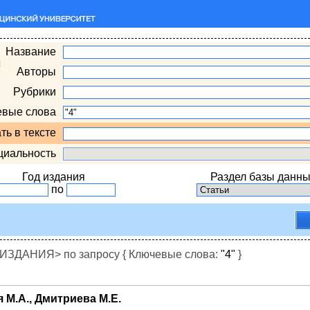
Название
Авторы
Рубрики
евые слова
ть в тексте
циальность
Год издания
Раздел базы данны
по
ДАНИЯ> по запросу { Ключевые слова:
"4"
}
 М.А., Дмитриева М.Е.