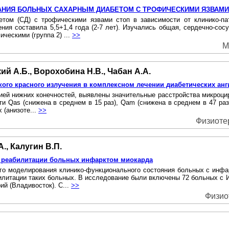
АНИЯ БОЛЬНЫХ САХАРНЫМ ДИАБЕТОМ С ТРОФИЧЕСКИМИ ЯЗВАМИ
том (СД) с трофическими язвами стоп в зависимости от клинико-пат
ия составила 5,5+1,4 года (2-7 лет). Изучались общая, сердечно-сос
ческими (группа 2) ...
>>
М
ий А.Б., Ворохобина Н.В., Чабан А.А.
ого красного излучения в комплексном лечении диабетических анг
ей нижних конечностей, выявлены значительные расстройства микроцир
сти Qas (снижена в среднем в 15 раз), Qam (снижена в среднем в 47 ра
 (анизоте...
>>
Физиоте
., Калугин В.П.
м реабилитации больных инфарктом миокарда
о моделирования клинико-функционального состояния больных с инфа
билитации таких больных. В исследование были включены 72 больных с
ий (Владивосток). С...
>>
Физио