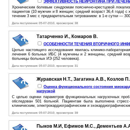
ЭФФЕКТИВНОСТЬ НЕЙРОНТИНА ПРИ ЛЕЧЕН
Хроническим болевым синдромам пояснично-крестцовой локализа
пациентов (10 мужчин и 8 женщин; средний возраст 36,4 года) с
течение 3 мес с предварительным титрованием: в 1-е сутки — 300 
Дата поступления: 05-07-2010, просмотров: 38
Татарченко И., Комаров В.
ОСОБЕННОСТИ ТЕЧЕНИЯ ВТОРИЧНОГО ИНФ
Целью настоящего исследования явилась клинико-лабораторная
лечения 6 больных ИБС (4 мужчины и 2 женщины, средний возра
больницы больных ИЭ (252 человека).
Дата поступления: 05-07-2010, просмотров: 31
Журавская Н.Т., Загатина А.В., Козлов П
Оценка функционального состояния миокард
нагрузкой
С целью оценки параметров функциональных нагрузочных проб
обследован 501 больной. Пациентам была выполнена стресс-
клиническим, электрокардиографическим и эхокардиографическим
Дата поступления: 05-07-2010, просмотров: 39
Пыков М.И, Ефимов М.С., Дементьев А.А.