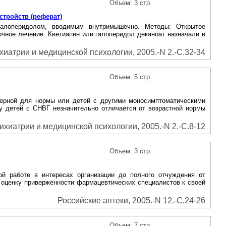
Объем: 3 стр.
тройств (реферат)
галоперидолом, вводимым внутримышечно. Методы: Открытое
ное лечение. Кветиапин или галоперидол деканоат назначали в
иатрии и медицинской психологии, 2005.-N 2.-С.32-34
Объем: 5 стр.
терной для нормы или детей с другими моносимптоматическими
у детей с СНВГ незначительно отличается от возрастной нормы
хиатрии и медицинской психологии, 2005.-N 2.-С.8-12
Объем: 3 стр.
ой работе в интересах организации до полного отчуждения от
и оценку приверженности фармацевтических специалистов к своей
Российские аптеки, 2005.-N 12.-С.24-26
Объем: 7 стр.