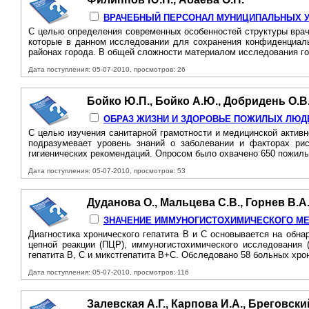
ВРАЧЕБНЫЙ ПЕРСОНАЛ МУНИЦИПАЛЬНЫХ 
С целью определения современных особенностей структуры вра
которые в данном исследовании для сохранения конфиденциал
районах города. В общей сложности материалом исследования го
Дата поступления: 05-07-2010, просмотров: 26
Бойко Ю.П., Бойко А.Ю., Добридень О.В
ОБРАЗ ЖИЗНИ И ЗДОРОВЬЕ ПОЖИЛЫХ ЛЮД
С целью изучения санитарной грамотности и медицинской активн
подразумевает уровень знаний о заболевании и факторах рис
гигиенических рекомендаций. Опросом было охвачено 650 пожилы
Дата поступления: 05-07-2010, просмотров: 53
Дуданова О., Мальцева С.В., Горнев В.А.
ЗНАЧЕНИЕ ИММУНОГИСТОХИМИЧЕСКОГО МЕТ
Диагностика хронического гепатита В и С основывается на обн
цепной реакции (ПЦР), иммуногистохимического исследования
гепатита В, С и микстгепатита В+С. Обследовано 58 больных хрон
Дата поступления: 05-07-2010, просмотров: 116
Залевская А.Г., Карпова И.А., Бреговски