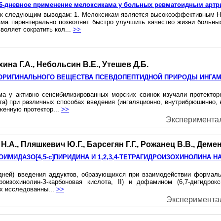
 6-дневное применение мелоксикама у больных ревматоидным артр
 к следующим выводам: 1. Мелоксикам является высокоэффективным НП
ма парентерально позволяет быстро улучшить качество жизни больны
воляет сократить кол...
>>
ина Г.А., Небольсин В.Е., Утешев Д.Б.
ОРИГИНАЛЬНОГО ВЕЩЕСТВА ПСЕВДОПЕПТИДНОЙ ПРИРОДЫ ИНГАМ
ма у активно сенсибилизированных морских свинок изучали протекто
ота) при различных способах введения (ингаляционно, внутрибрюшинно, 
женную протектор...
>>
Экспериментал
.А., Пляшкевич Ю.Г., Барсегян Г.Г., Рожанец В.В., Демен
ОИМИДАЗО[4,5-с]ПИРИДИНА И 1,2,3,4-ТЕТРАГИДРОИЗОХИНОЛИНА 
дней) введения аддуктов, образующихся при взаимодействии формальдег
идроизохинолин-З-карбоновая кислота, II) и дофамином (6,7-дигидрокс
ех исследованны...
>>
Экспериментал