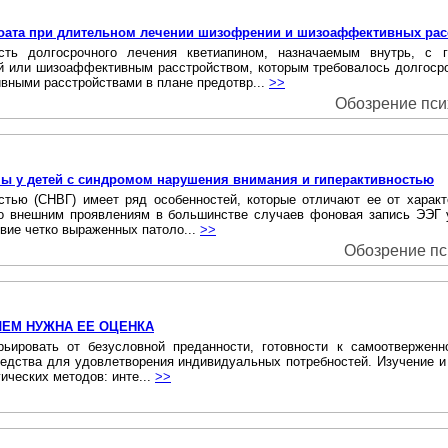
ноата при длительном лечении шизофрении и шизоаффективных расс
сть долгосрочного лечения кветиапином, назначаемым внутрь, с 
 или шизоаффективным расстройством, которым требовалось долгосроч
вными расстройствами в плане предотвр...
>>
Обозрение псих
ы у детей с синдромом нарушения внимания и гиперактивностью
стью (СНВГ) имеет ряд особенностей, которые отличают ее от харак
по внешним проявлениям в большинстве случаев фоновая запись ЭЭГ 
вие четко выраженных патоло...
>>
Обозрение пси
ЧЕМ НУЖНА ЕЕ ОЦЕНКА
рьировать от безусловной преданности, готовности к самоотверженн
средства для удовлетворения индивидуальных потребностей. Изучение 
ических методов: инте...
>>