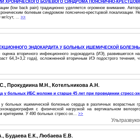
ИИ ХРОНИЧЕСКОГО БОЛЕВОГО СИНДРОМА ПОЯСНИЧНО-КРЕСТЦОВ
ции (low back pain) традиционно уделяется огромное внимание. Автор
 хроническим болевым синдромом пояснично-крестцовой локализации. Нейр
мг/сут, ...
>>
ЕКЦИОННОГО ЭНДОКАРДИТА У БОЛЬНЫХ ИШЕМИЧЕСКОЙ БОЛЕЗН
 оценка вторичного инфекционного эндокардита (ИЭ), развившегося н
ст 64,3+3,2 года), осложненной вторичным ИЭ подострого течения, 
.С., Прокудиина М.Н., Котелъникова А.Н.
а у больных ИБС моложе и старше 45 лет при проведении стресс-э
 у больных ишемической болезнью сердца в различных возрастных гр
эхокардиография с физической нагрузкой на вертикальном велоэр
 критериям. У 490 больных стресс-эх...
>>
Ультразвуко
, Будаева Е.К., Любаева Е.В.