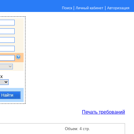
|
|
Поиск
Личный кабинет
Авторизация
х
Печать требований
Объем: 4 стр.