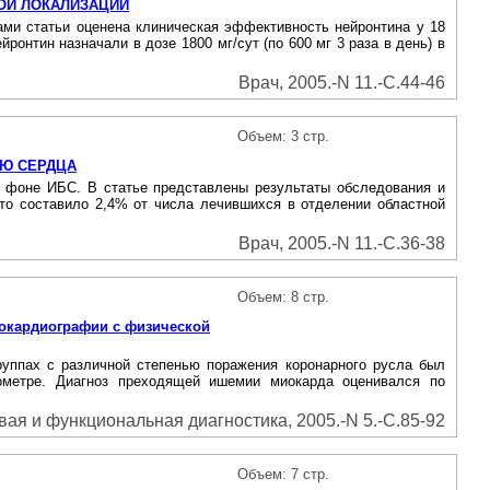
ОЙ ЛОКАЛИЗАЦИИ
ами статьи оценена клиническая эффективность нейронтина у 18
онтин назначали в дозе 1800 мг/сут (по 600 мг 3 раза в день) в
Врач, 2005.-N 11.-С.44-46
Объем: 3 стр.
ЬЮ СЕРДЦА
а фоне ИБС. В статье представлены результаты обследования и
что составило 2,4% от числа лечившихся в отделении областной
Врач, 2005.-N 11.-С.36-38
Объем: 8 стр.
хокардиографии с физической
уппах с различной степенью поражения коронарного русла был
гометре. Диагноз преходящей ишемии миокарда оценивался по
вая и функциональная диагностика, 2005.-N 5.-С.85-92
Объем: 7 стр.