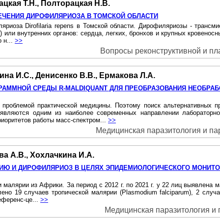
ацкая Т.Н., Полторацкая Н.В.
ЕЧЕНИЯ ДИРОФИЛЯРИОЗА В ТОМСКОЙ ОБЛАСТИ
яриоза Dirofilaria repens в Томской области. Дирофиляриозы - транс
s') или внутренних органов: сердца, легких, бронхов и крупных кровеносны
 н...
>>
Вопросы реконструктивной и плас
на И.С., Денисенко В.В., Ермакова Л.А.
РАММНОЙ СРЕДЫ R-MALDIQUANT ДЛЯ ПРЕОБРАЗОВАНИЯ НЕОБРА
й проблемой практической медицины. Поэтому поиск альтернативных
 являются одним из наиболее современных направлении лабораторно
риоритетов работы масс-спектром...
>>
Медицинская паразитология и пара
ва А.В., Хохлачкина И.А.
ИЮ И ДИРОФИЛЯРИОЗ В ЦЕЛЯХ ЭПИДЕМИОЛОГИЧЕСКОГО МОНИТО
 малярии из Африки. За период с 2012 г. по 2021 г. у 22 лиц выявлена 
ено 19 случаев тропической малярии (Plasmodium falciparum), 2 случа
еференс-це...
>>
Медицинская паразитология и па