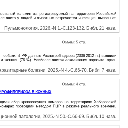
сивный гельминтоз, регистрируемый на территории Российской
лее часто у людей и животных встречается инфекция, вызванная
Пульмонология, 2026.-N 1.-С.123-132. Библ. 21 назв.
Объем: 5 стр.
 - собаки. В РФ данные Роспотребнадзора (2006-2012 гг.) выявили
) и женщин (76 %). Наиболее частая локализация паразита -орган
азитарные болезни, 2025.-N 4.-С.66-70. Библ. 7 назв.
Объем: 4 стр.
ДИРОФИЛЯРИОЗА В ЮЖНЫХ
одили сбор кровососущих комаров на территориях Хабаровской
в комарах проводили методом ПЦР в режиме реального времени.
онной патологии, 2025.-N 50.-С.66-69. Библ. 10 назв.