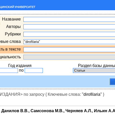
Название
Авторы
Рубрики
евые слова
ть в тексте
циальность
Год издания
Раздел базы данны
по
ДАНИЯ> по запросу { Ключевые слова:
"dirofilaria"
}
 Данилов В.В., Самсонова М.В., Черняев А.Л., Ильин А.А