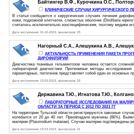
Байтингер В.Ф., Курочкина О.С., Полтор
КЛИНИЧЕСКИЕ СЛУЧАИ ХИРУРГИЧЕСКОГО Л
В статье сообщается о хирургических случаях лечения дирофил
кожи, подкожной клетчатки, слизистых оболочек (Dirofilaria repen
считалось исключительно зооспецифическим, поэтому медики его
Дата поступления: 31-10-2023, просмотров: 35
Нагорный С.А., Алешукина А.В., Алешуки
АКТУАЛЬНОСТЬ ПРИМЕНЕНИЯ ПАКЕТА ПРОГ
ДИРОФИЛЯРИЙ
Диагностика тканевых гельминтозов человека остается сложно
лабораторной диагностики. Протеомные методы исследования
паразитарных, патогенов представляет собой один из основных п
Дата поступления: 15-03-2023, просмотров: 35
Державина Т.Ю., Игнатова Т.Ю., Колгано
ЛАБОРАТОРНЫЕ ИССЛЕДОВАНИЯ НА МАЛЯР
ОБЛАСТИ ЗА ПЕРИОД С 2012 ПО 2021 ГГ
На территории Тульской области регистрируются завозные случаи
колебался от 20 до 40 лет. Преобладали мужчины (86%). Выявл
малярии (Plasmodium malariae). Случаи малярии подтверждены р
Дата поступления: 15-03-2023, просмотров: 31