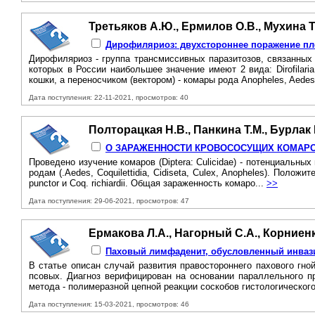
Третьяков А.Ю., Ермилов О.В., Мухина Т
Дирофиляриоз: двухстороннее поражение пле
Дирофиляриоз - группа трансмиссивных паразитозов, связанных с 
которых в России наибольшее значение имеют 2 вида: Dirofilari
кошки, а переносчиком (вектором) - комары рода Anopheles, Aedes
Дата поступления: 22-11-2021, просмотров: 40
Полторацкая Н.В., Панкина Т.М., Бурлак 
О ЗАРАЖЕННОСТИ КРОВОСОСУЩИХ КОМАРОВ 
Проведено изучение комаров (Diptera: Culicidae) - потенциальн
родам (.Aedes, Coquilettidia, Cidiseta, Culex, Anopheles). Положи
punctor и Coq. richiardii. Общая зараженность комаро...
>>
Дата поступления: 29-06-2021, просмотров: 47
Ермакова Л.А., Нагорный С.А., Корниенк
Паховый лимфаденит, обусловленный инвазией
В статье описан случай развития правостороннего пахового гно
псовых. Диагноз верифицирован на основании параллельного п
метода - полимеразной цепной реакции соскобов гистологического
Дата поступления: 15-03-2021, просмотров: 46