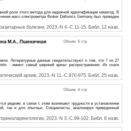
вной роли этого метода для надежной идентификации нематод. B
печения масс-спектрометра Bruker Daltonics Germany был проведен
зитарные болезни, 2023.-N 4.-С.11-15. Библ. 12 назв.
ина М.А., Пшеничная
Объем: 6 стр.
емли. Литературные данные свидетельствуют о том, что 7 из 27
mmitis - имеют самый широкий ареал распространения. Их очаги
втический архив, 2023.-N 11.-С.970-975. Библ. 25 назв.
Объем: 4 стр.
ся редким, в связи с этим возникают трудности в установлении
ей, так и для опытных. Специалисты, анализируя приведенный
ориноларингологии, 2023.-N 3.-С.99-102. Библ. 8 назв.