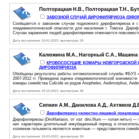
Полторацкая Н.В., Полторацкая Т.Н., Бу
ЗАВОЗНОЙ СЛУЧАЙ ДИРОФИЛЯРИОЗА (DIROFIL
Сообщается о завозном случае подкожного дирофиляриоза в г.
эпидемиологической опасности для населения г. Томска. Диро
Случаи заражения людей дирофиляриями отмечаются повсеместно
Дата поступления: 10-01-2023, просмотров: 29
Калюжина М.А., Нагорный С.А., Машина 
КРОВОСОСУЩИЕ КОМАРЫ НОВГОРОДСКОЙ ОБ
ДИРОФИЛЯРИОЗА
Обобщены результаты работы энтомологической службы ФБУЗ «Ц
2007-2012 гг. Проведена оценка эпидемиологической значимост
комары семейства Culicide из родов Anopheles, Aedimorphus, Aedes
Дата поступления: 25-10-2022, просмотров: 38
Сипкин А.М., Данилова А.Д., Ахтямов Д.В
Дирофиляриоз челюстно-лицевой локализац
Дирофиляриозы (Dirofilariasis, от лат. diro,filum — «злая нить
них характерен длительный инкубационный период и относитель
хозяином гельминта являются животные — представители семейс
Дата поступления: 16-03-2022, просмотров: 29