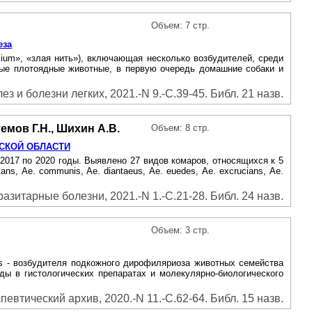
Объем: 7 стр.
еза
filium», «злая нить»), включающая несколько возбудителей, среди
ольные плотоядные животные, в первую очередь домашние собаки и
ез и болезни легких, 2021.-N 9.-С.39-45. Библ. 21 назв.
темов Г.Н., Шихин А.В.
Объем: 8 стр.
МСКОЙ ОБЛАСТИ
 2017 по 2020 годы. Выявлено 27 видов комаров, относящихся к 5
tans, Ае. communis, Ае. diantaeus, Ае. euedes, Ае. excrucians, Ае.
зитарные болезни, 2021.-N 1.-С.21-28. Библ. 24 назв.
Объем: 3 стр.
ens - возбудителя подкожного дирофиляриоза животных семейства
ы в гистологических препаратах и молекулярно-биологического
певтический архив, 2020.-N 11.-С.62-64. Библ. 15 назв.