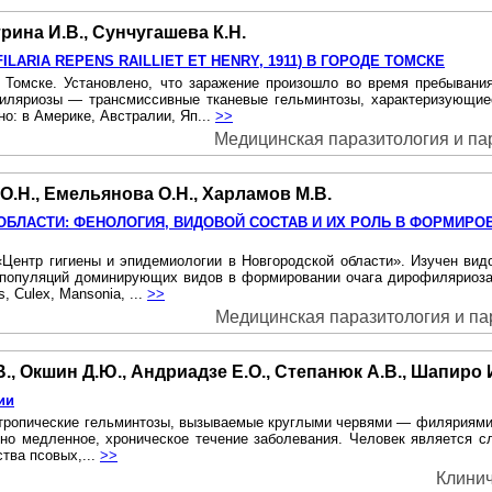
трина И.В., Сунчугашева К.Н.
ARIA REPENS RAILLIEТ ЕТ HENRY, 1911) В ГОРОДЕ ТОМСКЕ
 Томске. Установлено, что заражение произошло во время пребывани
филяриозы — трансмиссивные тканевые гельминтозы, характеризующиес
: в Америке, Австралии, Яп...
>>
Медицинская паразитология и пара
О.Н., Емельянова О.Н., Харламов М.В.
ЛАСТИ: ФЕНОЛОГИЯ, ВИДОВОЙ СОСТАВ И ИХ РОЛЬ В ФОРМИРО
ентр гигиены и эпидемиологии в Новгородской области». Изучен видо
и популяций доминирующих видов в формировании очага дирофиляриоз
, Culex, Mansonia, ...
>>
Медицинская паразитология и пара
., Окшин Д.Ю., Андриадзе Е.О., Степанюк А.В., Шапиро И
ии
») — тропические гельминтозы, вызываемые круглыми червями — филяриями
но медленное, хроническое течение заболевания. Человек является с
тва псовых,...
>>
Клинич