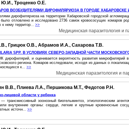
 Ю.И., Троценко О.Е.
РОВ ВОЗБУДИТЕЛЯМИ ДИРОФИЛЯРИОЗА B ГОРОДЕ ХАБАРОВСКЕ 
елями дирофиляриоза на территории Хабаровской городской агломерации
и было отловлено и исследовано 2736 самок кровососущих комаров род
 к нему территор...
>>
Медицинская паразитология и пар
В., Грицюк О.В., Абрамов И.А., Сахарова Т.В.
LARIA SPP. В УСЛОВИЯХ СЕВЕРО-ЗАПАДНОЙ ЧАСТИ МОСКОВСКОГ
К дирофилярий, и оценивается вероятность развития микрофилярий в о
сковского региона. Комаров исследовали, исходя из данных о локализац
носящихся к...
>>
Медицинская паразитология и пара
н В.В., Плиева Л.А., Першикова М.Т., Федотов Р.Н.
о-лицевой области у ребенка
 — трансмиссивный зоонозный биогельминтоз, этиологическим агентом
и/или внутренние органы: сердце, легкие и крупные кровеносные сосуд
атных источн...
>>