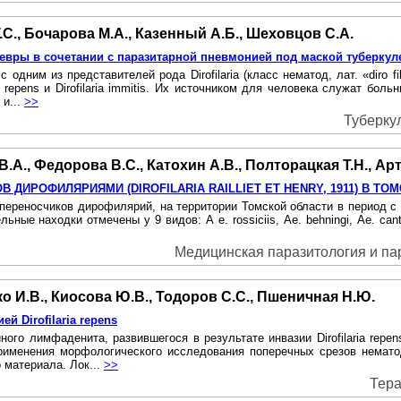
.С., Бочарова М.А., Казенный А.Б., Шеховцов С.А.
вры в сочетании с паразитарной пневмонией под маской туберкул
одним из представителей рода Dirofilaria (класс нематод, лат. «diro 
a repens и Dirofilaria immitis. Их источником для человека служат б
 и...
>>
Туберкул
В.А., Федорова В.С., Катохин А.В., Полторацкая Т.Н., Ар
ДИРОФИЛЯРИЯМИ (DIROFILARIA RAILLIET ЕТ HENRY, 1911) В ТО
ых переносчиков дирофилярий, на территории Томской области в период с
тельные находки отмечены у 9 видов: А е. rossiciis, Ае. behningi, Ае. can
Медицинская паразитология и пара
о И.В., Киосова Ю.В., Тодоров С.С., Пшеничная Н.Ю.
 Dirofilaria repens
йного лимфаденита, развившегося в результате инвазии Dirofilaria rep
рименения морфологического исследования поперечных срезов нематод
 материала. Лок...
>>
Тера