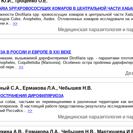
 Ю.И., Троценко О.Е.
ARIA SPP.КРОВОСОСУЩИХ КОМАРОВ В ЦЕНТРАЛЬНОЙ ЧАСТИ ХАБА
ности Dirofilaria spp. кровососущих комаров в центральной части Хаба
ов Culex. Anopheles, Aedes. Отловленных комаров исследовали на налич
ни и...
>>
Медицинская паразитология и пара
 B РОССИИ И ЕВРОПЕ B XXI BEКE
вазии, вызываемой дирофиляриями Dirofilaria spp. - паразитами плот
nopheles, Coquillettidia (Mansonia). Особенно остра проблема дирофиля
ой пере...
>>
Дез
ный С.А., Ермакова Л.А., Чебышев Н.В.
РОСТРАНЕНИЯ ДИРОФИЛЯРИОЗА
х собак, частыми их перемещениями в различные территории как вну
яриозов. B настоящей работе представлены результаты исследования за
орий Российск...
>>
Медицинская паразитология и пара
укина А.В., Ермакова Л.А., Чебышев Н.В., Мартюшева И.