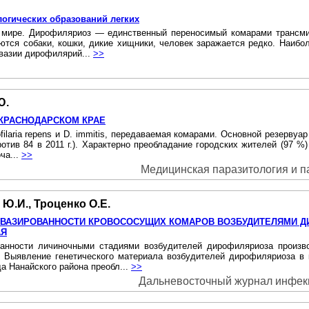
огических образований легких
 мире. Дирофиляриоз — единственный переносимый комарами трансмис
тся собаки, кошки, дикие хищники, человек заражается редко. Наибо
инвазии дирофилярий...
>>
Ю.
КРАСНОДАРСКОМ КРАЕ
laria repens и D. immitis, передаваемая комарами. Основной резервуар
отив 84 в 2011 г.). Характерно преобладание городских жителей (97 %
ча...
>>
Медицинская паразитология и пар
 Ю.И., Троценко О.Е.
НВАЗИРОВАННОСТИ КРОВОСОСУЩИХ КОМАРОВ ВОЗБУДИТЕЛЯМИ 
АЯ
ванности личиночными стадиями возбудителей дирофиляриоза произв
я. Выявление генетического материала возбудителей дирофиляриоза 
да Нанайского района преобл...
>>
Дальневосточный журнал инфекци