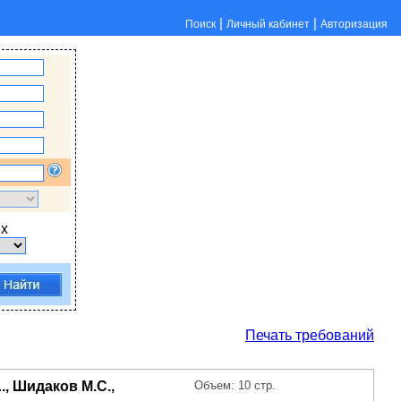
|
|
Поиск
Личный кабинет
Авторизация
х
Печать требований
., Шидаков М.С.,
Объем: 10 стр.