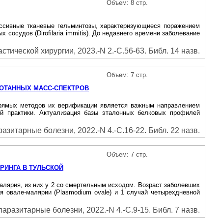
Объем: 8 стр.
миссивные тканевые гельминтозы, характеризующиеся поражением
х сосудов (Dirofilaria immitis). До недавнего времени заболевание
тической хирургии, 2023.-N 2.-С.56-63. Библ. 14 назв.
Объем: 7 стр.
БОТАННЫХ МАСС-СПЕКТРОВ
 прямых методов их верификации является важным направлением
й практики. Актуализация базы эталонных белковых профилей
зитарные болезни, 2022.-N 4.-С.16-22. Библ. 22 назв.
Объем: 7 стр.
РИНГА В ТУЛЬСКОЙ
малярия, из них у 2 со смертельным исходом. Возраст заболевших
я овале-малярии (Plasmodium ovale) и 1 случай четырехдневной
разитарные болезни, 2022.-N 4.-С.9-15. Библ. 7 назв.