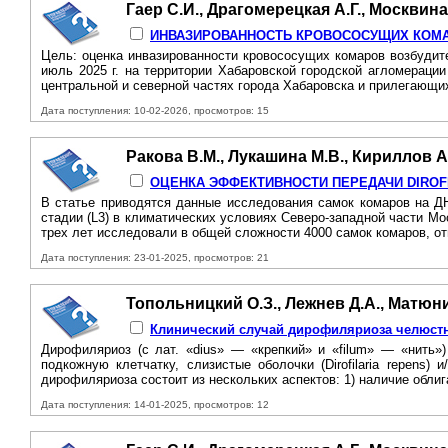
Гаер С.И., Драгомерецкая А.Г., Москвина
ИНВАЗИРОВАННОСТЬ КРОВОСОСУЩИХ КОМА
Цель: оценка инвазированности кровососущих комаров возбудит
июль 2025 г. на территории Хабаровской городской агломераци
центральной и северной частях города Хабаровска и прилегающих
Дата поступления: 10-02-2026, просмотров: 15
Ракова В.М., Лукашина М.В., Кириллов А.
ОЦЕНКА ЭФФЕКТИВНОСТИ ПЕРЕДАЧИ DIROFI
В статье приводятся данные исследования самок комаров на ДН
стадии (L3) в климатических условиях Северо-западной части Мо
трех лет исследовали в общей сложности 4000 самок комаров, от
Дата поступления: 23-01-2025, просмотров: 21
Топольницкий О.З., Лежнев Д.А., Матюни
Клинический случай дирофиляриоза челюстн
Дирофиляриоз (с лат. «dius» — «крепкий» и «filum» — «нить»)
подкожную клетчатку, слизистые оболочки (Dirofilaria repens) 
дирофиляриоза состоит из нескольких аспектов: 1) наличие облиг
Дата поступления: 14-01-2025, просмотров: 12