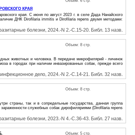
Объем: 6 стр.
РОВСКОГО КРАЯ
ровского края. С июня по август 2023 г. в селе Дада Нанайского
ие ДНК Dirofilaria immitis и Dirofilaria repens двумя методами:
зитарные болезни, 2024.-N 2.-С.15-20. Библ. 13 назв.
Объем: 8 стр.
оядных животных и человека. B передаче микрофилярий - личинок
риоза в городах при наличии инвазированных собак, прежде всего
инфекционное дело, 2024.-N 2.-С.14-21. Библ. 32 назв.
Объем: 8 стр.
три страны, так и в сопредельные государства, данная группа
раженности служебных собак дирофиляриями (Dirofilaria repens
зитарные болезни, 2023.-N 4.-С.36-43. Библ. 27 назв.
Б.
Объем: 5 стр.