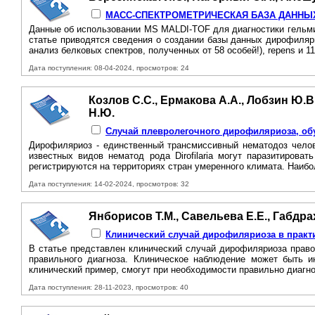
МАСС-СПЕКТРОМЕТРИЧЕСКАЯ БАЗА ДАННЫ
Данные об использовании MS MALDI-TOF для диагностики гельми
статье приводятся сведения о создании базы данных дирофилярий 
анализ белковых спектров, полученных от 58 особей!), repens и 11
Дата поступления: 08-04-2024, просмотров: 24
Козлов С.С., Ермакова А.А., Лобзин Ю.В
Н.Ю.
Случай плевролегочного дирофиляриоза, обус
Дирофиляриоз - единственный трансмиссивный нематодоз челове
известных видов нематод рода Dirofilaria могут паразитирова
регистрируются на территориях стран умеренного климата. Наибо
Дата поступления: 14-02-2024, просмотров: 32
Янборисов Т.М., Савельева Е.Е., Габдрах
Клинический случай дирофиляриоза в практ
В статье представлен клинический случай дирофиляриоза право
правильного диагноза. Клиническое наблюдение может быть и
клинический пример, смогут при необходимости правильно диагн
Дата поступления: 28-11-2023, просмотров: 40