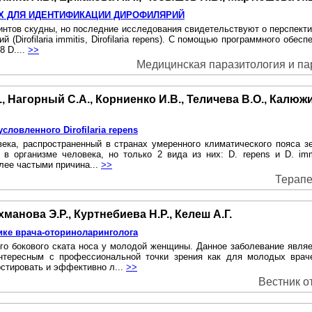
Х ДЛЯ ИДЕНТИФИКАЦИИ ДИРОФИЛЯРИЙ
нтов скудны, но последние исследования свидетельствуют о перспекти
(Dirofilaria immitis, Dirofilaria repens). C помощью программного обес
8 D....
>>
Медицинская паразитология и пара
., Нагорный С.А., Корниенко И.В., Теличева В.О., Калюж
ловленного Dirofilaria repens
ка, распространенный в странах умеренного климатического пояса з
ть в организме человека, но только 2 вида из них: D. repens и D. i
лее частыми причина...
>>
Терапе
манова Э.Р., Куртнебиева Н.Р., Келеш А.Г.
ике врача-оториноларинголога
го бокового ската носа у молодой женщины. Данное заболевание являет
нтересным с профессиональной точки зрения как для молодых врач
остировать и эффективно л...
>>
Вестник от