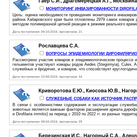
Гаер С.И., Драгомерецкая А.Г., Москвина
МОНИТОРИНГ ИНВАЗИРОВАННОСТИ DIROFIL
Цель: оценка необходимости проведения мониторинга инвазирован
района Хабаровского края были отловлены 2979 самок комаров род
методом полимеразной цепной реакции в режиме реального време
Дата поступления: 09-10-2024, просмотров: 21
Рославцева С.А.
ВОПРОСЫ ЭПИДЕМИОЛОГИИ ДИРОФИЛЯРИОЗА
Рассмотрено участие комаров в эпидемиологическом процессе ин
гельминтов участвуют комары родов Aedes (Stegomyia), Culex, A
служебных и бродячих, и комаров, что способствует круглогодичн
Дата поступления: 23-08-2024, просмотров: 34
Криворотова Е.Ю., Киосова Ю.В., Нагор
СЛУЖЕБНЫЕ СОБАКИ KAK ИСТОЧНИК РАСП
B связи с особенностями содержания и эксплуатации служебны
животных является важным фактором расширения ареала дирофил
и Dirofilaria immitis} за период с 2010 по 2022 гг. из разных террит
Дата поступления: 08-04-2024, просмотров: 35
Березинская И.С., Нагорный С.А., Алеш