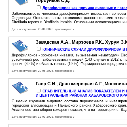
Горбунков С.Д.
Дирофиляриоз как причина очаговых и патол
Заболеваемость человека дирофиляриозом возрастает во всем
Федерации. Окончательным «хозяином» данного гельминта являю
Dirofllaria repens и Dirofilaria immitis. Основными локализациями 
Дата поступления: 23-06-2026, просмотров: 7
Завадская А.А., Мирзоева Р.К., Хурум З.
КЛИНИЧЕСКИЕ СЛУЧАИ ДИРОФИЛЯРИОЗА В 
Дирофиляриоз - зоонозная инвазия, вызываемая нематодами Dirofi
устойчивый рост заболеваемости людей (143 случая в 2012 г. пр
зрения (39 %) и область головы (19 %). Формирование городских о
Дата поступления: 29-05-2026, просмотров: 8
Гаер С.И., Драгомерецкая А.Г., Москвина
СРАВНИТЕЛЬНЫЙ АНАЛИЗ ПОКАЗАТЕЛЕЙ И
И ЦЕНТРАЛЬНЫХ РАЙОНАХ ХАБАРОВСКОГО КР
С целью изучения видового состава переносчиков и инвазиро
городской агломерации и Нанайского района Хабаровского кра
Анализ состава сборов комаров показал, что на территории с. Да
Дата поступления: 12-03-2026, просмотров: 9