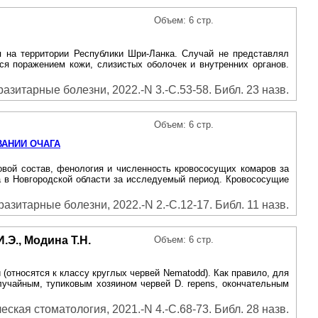
Объем: 6 стр.
я на территории Республики Шри-Ланка. Случай не представлял
я поражением кожи, слизистых оболочек и внутренних органов.
зитарные болезни, 2022.-N 3.-С.53-58. Библ. 23 назв.
Объем: 6 стр.
ВАНИИ ОЧАГА
вой состав, фенология и численность кровососущих комаров за
а в Новгородской области за исследуемый период. Кровососущие
зитарные болезни, 2022.-N 2.-С.12-17. Библ. 11 назв.
.Э., Модина Т.Н.
Объем: 6 стр.
 (относятся к классу круглых червей Nematodd). Как правило, для
лучайным, тупиковым хозяином червей D. repens, окончательным
еская стоматология, 2021.-N 4.-С.68-73. Библ. 28 назв.