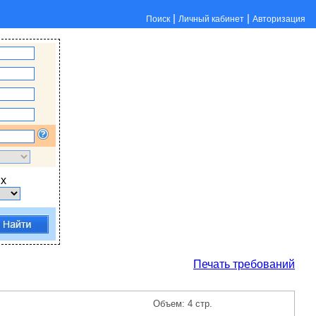
|
|
Поиск
Личный кабинет
Авторизация
х
Печать требований
Объем: 4 стр.