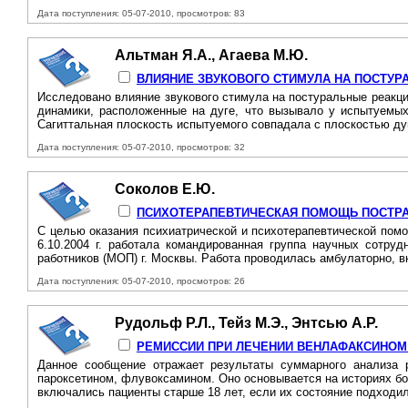
Дата поступления: 05-07-2010, просмотров: 83
Альтман Я.А., Агаева М.Ю.
ВЛИЯНИЕ ЗВУКОВОГО СТИМУЛА НА ПОСТУР
Исследовано влияние звукового стимула на постуральные реакц
динамики, расположенные на дуге, что вызывало у испытуемых
Сагиттальная плоскость испытуемого совпадала с плоскостью ду
Дата поступления: 05-07-2010, просмотров: 32
Соколов Е.Ю.
ПСИХОТЕРАПЕВТИЧЕСКАЯ ПОМОЩЬ ПОСТРАДА
С целью оказания психиатрической и психотерапевтической помощ
6.10.2004 г. работала командированная группа научных сотруд
работников (МОП) г. Москвы. Работа проводилась амбулаторно, в
Дата поступления: 05-07-2010, просмотров: 26
Рудольф Р.Л., Тейз М.Э., Энтсью А.Р.
РЕМИССИИ ПРИ ЛЕЧЕНИИ ВЕНЛАФАКСИНОМ 
Данное сообщение отражает результаты суммарного анализа 
пароксетином, флувоксамином. Оно основывается на историях б
включались пациенты старше 18 лет, если их состояние подходил