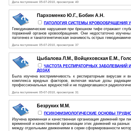
Дата поступления: 05-07-2010, просмотров: 40
Пархоменко Ю.Г., Бобин А.Н.
ПАТОЛОГИЯ СИСТЕМЫ КРОВООБРАЩЕНИЯ 
Гемодинамические нарушения при брюшном тифе отражают глубин
поражений органов кровообращения. Они недостаточно изучены
патогенез и танатогенетическая значимость острых гемодинамиче
Дата поступления: 05-07-2010, просмотров: 37
Цыбалова Л.М., Войцеховская Е.М., Голо
ЧАСТОТА РЕСПИРАТОРНЫХ ЗАБОЛЕВАНИЙ 
ДОЗАХ
Была изучена восприимчивость к респираторным вирусам и ви
комплекса вредных факторов, включая малые дозы радиации.
профессиональных вредностей и не подвергавшихся радиологиче
Дата поступления: 05-07-2010, просмотров: 31
Безруких М.М.
ПСИХОФИЗИОЛОГИЧЕСКИЕ ОСНОВЫ ТРУДНО
Изучена временная и качественная организация движений при пи
временной и качественной организации этих движений на разны
между отдельными движениями в серии сформированности моторн