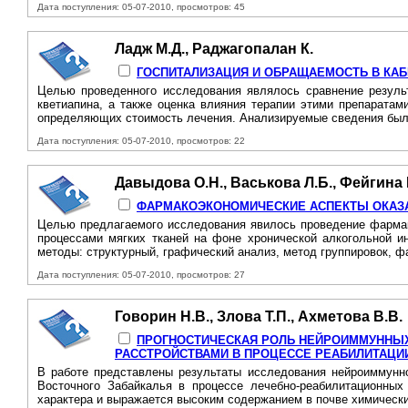
Дата поступления: 05-07-2010, просмотров: 45
Ладж М.Д., Раджагопалан К.
ГОСПИТАЛИЗАЦИЯ И ОБРАЩАЕМОСТЬ В КА
Целью проведенного исследования являлось сравнение результ
кветиапина, а также оценка влияния терапии этими препаратам
определяющих стоимость лечения. Анализируемые сведения были
Дата поступления: 05-07-2010, просмотров: 22
Давыдова О.Н., Васькова Л.Б., Фейгина
ФАРМАКОЭКОНОМИЧЕСКИЕ АСПЕКТЫ ОКАЗ
Целью предлагаемого исследования явилось проведение фармак
процессами мягких тканей на фоне хронической алкогольной и
методы: структурный, графический анализ, метод группировок, 
Дата поступления: 05-07-2010, просмотров: 27
Говорин Н.В., Злова Т.П., Ахметова В.В.
ПРОГНОСТИЧЕСКАЯ РОЛЬ НЕЙРОИММУННЫХ
РАССТРОЙСТВАМИ В ПРОЦЕССЕ РЕАБИЛИТАЦИ
В работе представлены результаты исследования нейроиммунно
Восточного Забайкалья в процессе лечебно-реабилитационных
характера и выражается высоким содержанием в почве химически