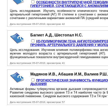
ОСОБЕННОСТИ ВНУТРИПОЧЕЧНОЙ ГЕМОДИН
ГИПЕРТОНИЕЙ, СОЧЕТАЮЩЕЙСЯ С АНОМАЛИЯ
Цель исследования. Изучить особенности клинического тече
артериальной гипертонией (АГ) III степени в сочетании с аном
сочетании с различными вариантами аномалий ПА (средний возраст
Дата поступления: 05-07-2010, просмотров: 42
Багмет А.Д., Шестопал Н.С.
I/D-ПОЛИМОРФИЗМ ГЕНА АНГИОТЕНЗИНПР
ПРОФИЛЬ АРТЕРИАЛЬНОГО ДАВЛЕНИЯ У МОЛО
Цель исследования. Изучение влияния полиморфизма гена анги
мужчин молодого возраста с артериальной гипертонией (AT).
функциональные показатели внутрисердечной гемодинамики оцени
Дата поступления: 05-07-2010, просмотров: 41
Мадянов И.В., Абашев И.М., Валиев Р.Ш.,
ПРОГНОСТИЧЕСКАЯ ЗНАЧИМОСТЬ ФУНКЦИО
ДЫХАНИЯ
Активные формы туберкулеза органов дыхания сопровождаются 
Развитие синдрома высокого уровня Т3 и Т4 наиболее часто (в
казеозной пневмонии. Синдром высокого содержания Т3 и Т4 при т
Дата поступления: 05-07-2010, просмотров: 57