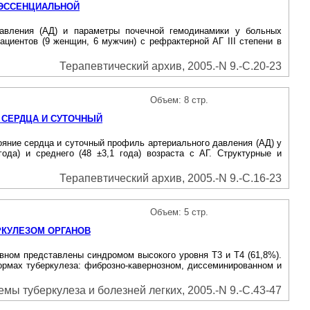
 ЭССЕНЦИАЛЬНОЙ
давления (АД) и параметры почечной гемодинамики у больных
ациентов (9 женщин, 6 мужчин) с рефрактерной АГ III степени в
Терапевтический архив, 2005.-N 9.-С.20-23
Объем: 8 стр.
 СЕРДЦА И СУТОЧНЫЙ
ние сердца и суточный профиль артериального давления (АД) у
да) и среднего (48 ±3,1 года) возраста с АГ. Структурные и
Терапевтический архив, 2005.-N 9.-С.16-23
Объем: 5 стр.
РКУЛЕЗОМ ОРГАНОВ
ном представлены синдромом высокого уровня Т3 и Т4 (61,8%).
ормах туберкулеза: фиброзно-кавернозном, диссеминированном и
мы туберкулеза и болезней легких, 2005.-N 9.-С.43-47