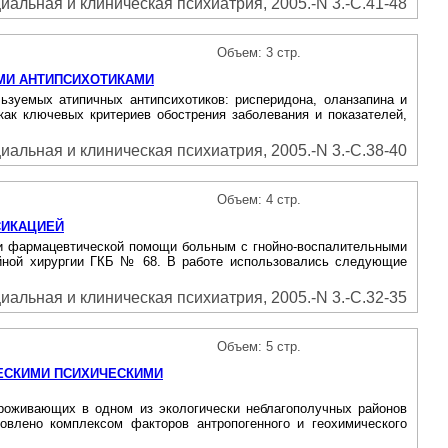
иальная и клиническая психиатрия, 2005.-N 3.-С.41-48
Объем: 3 стр.
МИ АНТИПСИХОТИКАМИ
ьзуемых атипичных антипсихотиков: рисперидона, оланзапина и
как ключевых критериев обострения заболевания и показателей,
иальная и клиническая психиатрия, 2005.-N 3.-С.38-40
Объем: 4 стр.
СИКАЦИЕЙ
 и фармацевтической помощи больным с гнойно-воспалительными
нойной хирургии ГКБ № 68. В работе использовались следующие
иальная и клиническая психиатрия, 2005.-N 3.-С.32-35
Объем: 5 стр.
ЕСКИМИ ПСИХИЧЕСКИМИ
проживающих в одном из экологически неблагополучных районов
овлено комплексом факторов антропогенного и геохимического