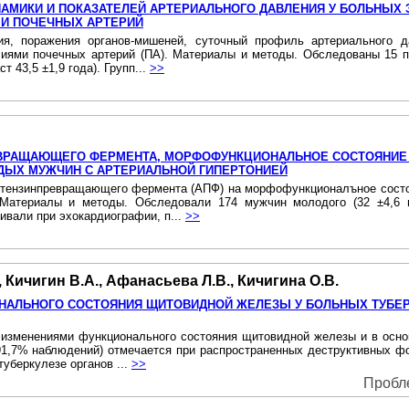
АМИКИ И ПОКАЗАТЕЛЕЙ АРТЕРИАЛЬНОГО ДАВЛЕНИЯ У БОЛЬНЫХ
МИ ПОЧЕЧНЫХ АРТЕРИЙ
ния, поражения органов-мишеней, суточный профиль артериального 
алиями почечных артерий (ПА). Материалы и методы. Обследованы 15 п
 43,5 ±1,9 года). Групп...
>>
ЕВРАЩАЮЩЕГО ФЕРМЕНТА, МОРФОФУНКЦИОНАЛЬНОЕ СОСТОЯНИЕ
ДЫХ МУЖЧИН С АРТЕРИАЛЬНОЙ ГИПЕРТОНИЕЙ
отензинпревращающего фермента (АПФ) на морфофункционалъное состоя
 Материалы и методы. Обследовали 174 мужчин молодого (32 ±4,6 го
вали при эхокардиографии, п...
>>
 Кичигин В.А., Афанасьева Л.В., Кичигина О.В.
НАЛЬНОГО СОСТОЯНИЯ ЩИТОВИДНОЙ ЖЕЛЕЗЫ У БОЛЬНЫХ ТУБЕ
изменениями функционального состояния щитовидной железы и в основ
 91,7% наблюдений) отмечается при распространенных деструктивных ф
уберкулезе органов ...
>>
Пробле