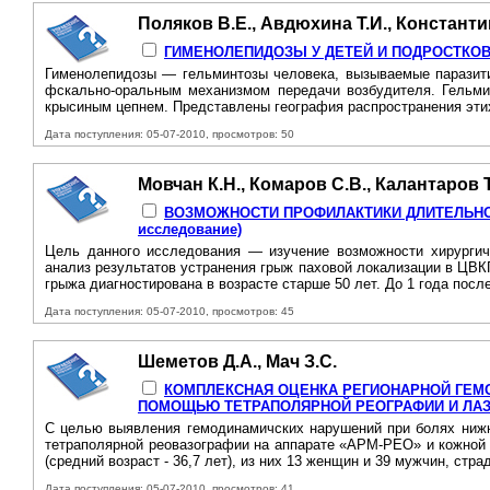
Поляков В.Е., Авдюхина Т.И., Константи
ГИМЕНОЛЕПИДОЗЫ У ДЕТЕЙ И ПОДРОСТКО
Гименолепидозы — гельминтозы человека, вызываемые паразити
фскально-оральным механизмом передачи возбудителя. Гельми
крысиным цепнем. Представлены география распространения этих 
Дата поступления: 05-07-2010, просмотров: 50
Мовчан К.Н., Комаров С.В., Калантаров Т
ВОЗМОЖНОСТИ ПРОФИЛАКТИКИ ДЛИТЕЛЬНОГ
исследование)
Цель данного исследования — изучение возможности хирургич
анализ результатов устранения грыж паховой локализации в ЦВКГ
грыжа диагностирована в возрасте старше 50 лет. До 1 года посл
Дата поступления: 05-07-2010, просмотров: 45
Шеметов Д.А., Мач З.С.
КОМПЛЕКСНАЯ ОЦЕНКА РЕГИОНАРНОЙ ГЕМ
ПОМОЩЬЮ ТЕТРАПОЛЯРНОЙ РЕОГРАФИИ И ЛА
С целью выявления гемодинамичских нарушений при болях нижн
тетраполярной реовазографии на аппарате «АРМ-РЕО» и кожной 
(средний возраст - 36,7 лет), из них 13 женщин и 39 мужчин, стр
Дата поступления: 05-07-2010, просмотров: 41