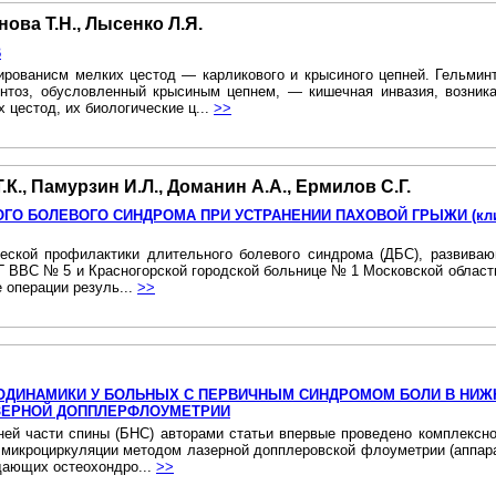
нова Т.Н., Лысенко Л.Я.
В
рованисм мелких цестод — карликового и крысиного цепней. Гельминт
нтоз, обусловленный крысиным цепнем, — кишечная инвазия, возника
цестод, их биологические ц...
>>
.К., Памурзин И.Л., Доманин А.А., Ермилов С.Г.
О БОЛЕВОГО СИНДРОМА ПРИ УСТРАНЕНИИ ПАХОВОЙ ГРЫЖИ (клин
еской профилактики длительного болевого синдрома (ДБС), развиваю
 ВВС № 5 и Красногорской городской больнице № 1 Московской области 
е операции резуль...
>>
ОДИНАМИКИ У БОЛЬНЫХ С ПЕРВИЧНЫМ СИНДРОМОМ БОЛИ В НИЖ
ЗЕРНОЙ ДОППЛЕРФЛОУМЕТРИИ
ей части спины (БНС) авторами статьи впервые проведено комплексн
микроциркуляции методом лазерной допплеровской флоуметрии (аппарат
адающих остеохондро...
>>