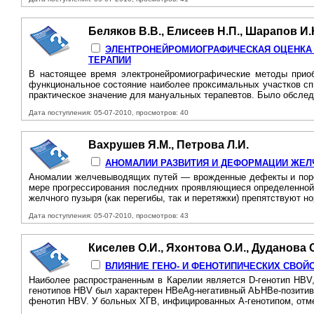
Беляков В.В., Елисеев Н.П., Шарапов И.
ЭЛЕНТРОНЕЙРОМИОГРАФИЧЕСКАЯ ОЦЕНКА 
ТЕРАПИИ
В настоящее время электронейромиографические методы приоб
функциональное состояние наиболее проксимальных участков спи
практическое значение для мануальных терапевтов. Было обследо
Дата поступления: 05-07-2010, просмотров: 40
Вахрушев Я.М., Петрова Л.И.
АНОМАЛИИ РАЗВИТИЯ И ДЕФОРМАЦИИ ЖЕЛ
Аномалии желчевыводящих путей — врожденные дефекты и поро
мере прогрессирования последних проявляющиеся определенной 
желчного пузыря (как перегибы, так и перетяжки) препятствуют н
Дата поступления: 05-07-2010, просмотров: 43
Киселев О.И., Яхонтова О.И., Дуданова О
ВЛИЯНИЕ ГЕНО- И ФЕНОТИПИЧЕСКИХ СВОЙС
Наиболее распространенным в Карелии является D-генотип HBV,
генотипов HBV был характерен HBeAg-негативный АЬНВе-позитив
фенотип HBV. У больных ХГВ, инфицированных А-генотипом, отм