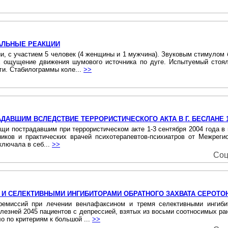
АЛЬНЫЕ РЕАКЦИИ
ии, с участием 5 человек (4 женщины и 1 мужчина). Звуковым стимулом
 ощущение движения шумового источника по дуге. Испытуемый стоял
ги. Стабилограммы коле...
>>
ВШИМ ВСЛЕДСТВИЕ ТЕРРОРИСТИЧЕСКОГО АКТА В Г. БЕСЛАНЕ 1-
и пострадавшим при террористическом акте 1-3 сентября 2004 года в г.
ников и практических врачей психотерапевтов-психиатров от Межрег
ключала в себ...
>>
Соц
И СЕЛЕКТИВНЫМИ ИНГИБИТОРАМИ ОБРАТНОГО ЗАХВАТА СЕРОТОН
ремиссий при лечении венлафаксином и тремя селективными ингибит
олезней 2045 пациентов с депрессией, взятых из восьми соотносимых р
о по критериям к большой ...
>>