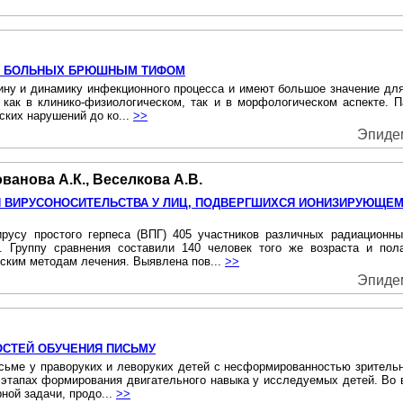
У БОЛЬНЫХ БРЮШНЫМ ТИФОМ
у и динамику инфекционного процесса и имеют большое значение для и
 как в клинико-физиологическом, так и в морфологическом аспекте. 
ских нарушений до ко...
>>
Эпидем
ванова А.К., Веселкова А.В.
И ВИРУСОНОСИТЕЛЬСТВА У ЛИЦ, ПОДВЕРГШИХСЯ ИОНИЗИРУЮЩЕ
русу простого герпеса (ВПГ) 405 участников различных радиационны
 Группу сравнения составили 140 человек того же возраста и пола
ским методам лечения. Выявлена пов...
>>
Эпидем
СТЕЙ ОБУЧЕНИЯ ПИСЬМУ
сьме у праворуких и леворуких детей с несформированностью зрительн
х этапах формирования двигательного навыка у исследуемых детей. Во 
ой задачи, продо...
>>