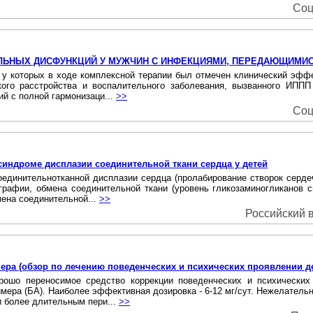
Соц
ЛЬНЫХ ДИСФУНКЦИЙ У МУЖЧИН С ИНФЕКЦИЯМИ, ПЕРЕДАЮЩИМИ
, у которых в ходе комплексной терапии был отмечен клинический эффе
ого расстройства и воспалительного заболевания, вызванного ИППП
й с полной гармонизаци...
>>
Соц
индроме дисплазии соединительной ткани сердца у детей
единительнотканной дисплазии сердца (пролабирование створок серд
ографии, обмена соединительной ткани (уровень гликозаминогликанов 
ена соединительной...
>>
Российский в
ера (обзор по лечению поведенческих и психических проявлении д
рошо переносимое средство коррекции поведенческих и психически
мера (БА). Наиболее эффективная дозировка - 6-12 мг/сут. Нежелатель
и более длительным пери...
>>