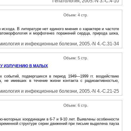
Гепатология, 2005.-N 3.-С.4-10
Объем: 4 стр.
схода. В литературе нет единого мнения о характере и частоте
Патоморфология и морфогенез поражений сердца, природа шока,
иология и инфекционные болезни, 2005.-N 4.-С.31-34
Объем: 5 стр.
МУ ИЗЛУЧЕНИЮ В МАЛЫХ
х событий, подвергшихся в период 1949—1999 гг. воздействию
, не имевших в течение жизни контакта с радиоактивностью,
иология и инфекционные болезни, 2005.-N 4.-С.21-25
Объем: 6 стр.
о-моторных координации в 6-7 и 9-10 лет. Выявлены особенности
временной структуре серии движений при письме выделена пауза