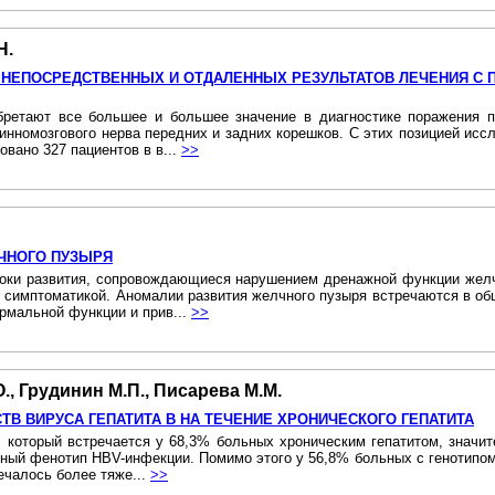
Н.
НЕПОСРЕДСТВЕННЫХ И ОТДАЛЕННЫХ РЕЗУЛЬТАТОВ ЛЕЧЕНИЯ С
ретают все большее и большее значение в диагностике поражения п
нномозгового нерва передних и задних корешков. С этих позицией исс
вано 327 пациентов в в...
>>
ЧНОГО ПУЗЫРЯ
ки развития, сопровождающиеся нарушением дренажной функции желче
симптоматикой. Аномалии развития желчного пузыря встречаются в о
ормальной функции и прив...
>>
., Грудинин М.П., Писарева М.М.
ТВ ВИРУСА ГЕПАТИТА В НА ТЕЧЕНИЕ ХРОНИЧЕСКОГО ГЕПАТИТА
 который встречается у 68,3% больных хроническим гепатитом, значите
ный фенотип HBV-инфекции. Помимо этого у 56,8% больных с генотипом
ечалось более тяже...
>>