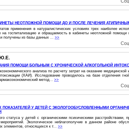
Соц
БИНЕТЫ НЕОТЛОЖНОЙ ПОМОЩИ ДО И ПОСЛЕ ЛЕЧЕНИЯ АТИПИЧНЫ
атов применения в натуралистических условиях трех наиболее испол
и на госпитализацию и обращаемость в кабинеты неотложной помощи 
 получены из базы данных ...
>>
Соц
 Ю.Е.
АНИЯ ПОМОЩИ БОЛЬНЫМ С ХРОНИЧЕСКОЙ АЛКОГОЛЬНОЙ ИНТОК
оэкономического анализа по расчету затрат на оказание медицинской
нтоксикации (ХАИ). Исследование проводилось на базе отделения г
фармакоэкономический метод...
>>
Соц
 ПОКАЗАТЕЛЕЙ У ДЕТЕЙ С ЭКОЛОГООБУСЛОВЛЕННЫМИ ОРГАНИЧ
И
го статуса у детей с органическими психическими расстройствами, 
 мероприятий. Экологическое неблагополучие в данном районе обусл
х элементов, относящихся к т...
>>