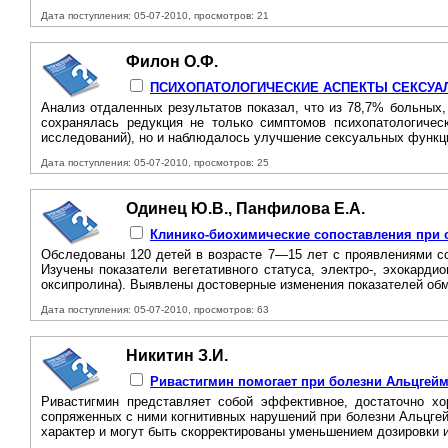
Дата поступления: 05-07-2010, просмотров: 21
Филон О.Ф.
ПСИХОПАТОЛОГИЧЕСКИЕ АСПЕКТЫ СЕКСУА
Анализ отдаленных результатов показал, что из 78,7% больных
сохранялась редукция не только симптомов психопатологическ
исследований), но и наблюдалось улучшение сексуальных функци
Дата поступления: 05-07-2010, просмотров: 25
Одинец Ю.В., Панфилова Е.А.
Клинико-биохимические сопоставления при с
Обследованы 120 детей в возрасте 7—15 лет с проявлениями со
Изучены показатели вегетативного статуса, электро-, эхокарди
оксипролина). Выявлены достоверные изменения показателей обм
Дата поступления: 05-07-2010, просмотров: 63
Никитин З.И.
Ривастигмин помогает при болезни Альцгейм
Ривастигмин представляет собой эффективное, достаточно хо
сопряженных с ними когнитивных нарушений при болезни Альцгей
характер и могут быть скорректированы уменьшением дозировки 