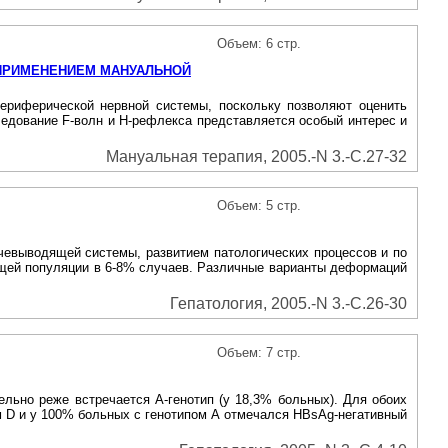
Объем: 6 стр.
 ПРИМЕНЕНИЕМ МАНУАЛЬНОЙ
ериферической нервной системы, поскольку позволяют оценить
ледование F-волн и Н-рефлекса представляется особый интерес и
Мануальная терапия, 2005.-N 3.-С.27-32
Объем: 5 стр.
выводящей системы, развитием патологических процессов и по
бщей популяции в 6-8% случаев. Различные варианты деформаций
Гепатология, 2005.-N 3.-С.26-30
Объем: 7 стр.
льно реже встречается А-генотип (у 18,3% больных). Для обоих
 D и у 100% больных с генотипом А отмечался HBsAg-негативный