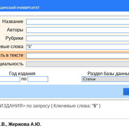
Название
Авторы
Рубрики
евые слова
ть в тексте
циальность
Год издания
Раздел базы данны
по
ДАНИЯ> по запросу { Ключевые слова:
"6"
}
.В., Жержова А.Ю.