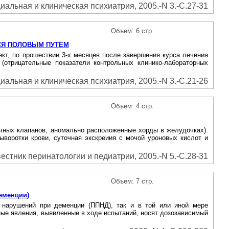
иальная и клиническая психиатрия, 2005.-N 3.-С.27-31
Объем: 6 стр.
СЯ ПОЛОВЫМ ПУТЕМ
кт, по прошествии 3-х месяцев после завершения курса лечения
 (отрицательные показатели контрольных клинико-лабораторных
иальная и клиническая психиатрия, 2005.-N 3.-С.21-26
Объем: 4 стр.
ечных клапанов, аномально расположенные хорды в желудочках).
сыворотки крови, суточная экскреиия с мочой уроновых кислот и
естник перинатологии и педиатрии, 2005.-N 5.-С.28-31
Объем: 7 стр.
еменции)
х нарушений при деменции (ППНД), так и в той или иной мере
ные явления, выявленные в ходе испытаний, носят дозозависимый