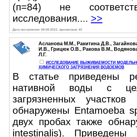
(п=84) не соответст
исследования....
>>
Дата поступления: 06-06-2022, просмотров: 40
Асланова М.М., Ракитина Д.В., Загайнов
И.В., Грицюк О.В., Ракова В.М., Водянов
Л.Г.
ИССЛЕДОВАНИЕ ВЫЖИВАЕМОСТИ МОДЕЛЬН
ХИМИЧЕСКОГО ЗАГРЯЗНЕНИЯ ВОДОЕМОВ
В статье приведены ре
нативной воды с цел
загрязненных участко
обнаружены Entamoeba spp.
двух пробах также обнар
intestinalis). Приведен