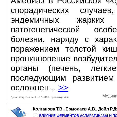
Амебиаз в Российской Фе
спорадических случае
эндемичных жарких 
патогенетической осо
болезни, наряду с харак
поражением толстой киш
проникновение возбудителя
органы (печень, легк
последующим развитием
осложнен...
>>
Медици
Дата поступления: 05-07-2010, просмотров: 46
Колганова Т.В., Ермолаев А.В., Дойл Р.Д
ВЛИЯНИЕ ФЕРМЕНТОВ АСПАРАГИНАЗЫ И П