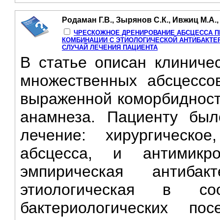
Родаман Г.В., Зырянов С.К., Ивжиц М.А.,
ЧРЕСКОЖНОЕ ДРЕНИРОВАНИЕ АБСЦЕССА ПЕ
КОМБИНАЦИИ С ЭТИОЛОГИЧЕСКОЙ АНТИБАКТЕ
СЛУЧАЙ ЛЕЧЕНИЯ ПАЦИЕНТА
В статье описан клиниче
множественных абсцессо
выраженной коморбиднос
анамнеза. Пациенту был
лечение: хирургическо
абсцесса, и антимикр
эмпирическая антибак
этиологическая в со
бактериологических по