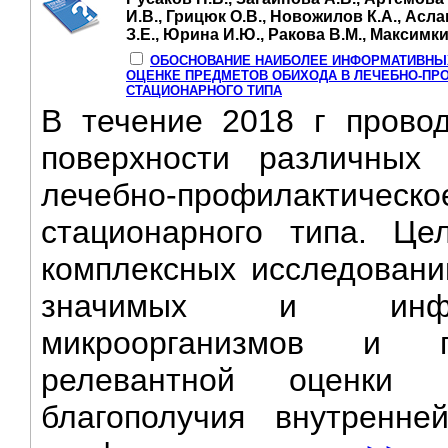
И.В., Грицюк О.В., Новожилов К.А., Асл
З.Е., Юрина И.Ю., Ракова В.М., Максимкин
ОБОСНОВАНИЕ НАИБОЛЕЕ ИНФОРМАТИВНЫХ
ОЦЕНКЕ ПРЕДМЕТОВ ОБИХОДА В ЛЕЧЕБНО-ПР
СТАЦИОНАРНОГО ТИПА
В течение 2018 г прово
поверхности различных
лечебно-профилактическо
стационарного типа. Це
комплексных исследовани
значимых и инфор
микроорганизмов и п
релевантной оценки са
благополучия внутренн