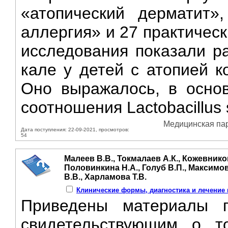
«атопический дерматит»
аллергия» и 27 практичес
исследования показали р
кале у детей с атопией 
Оно выражалось, в основ
соотношения Lactobacillus s
Медицинская пара
Дата поступления: 22-09-2021, просмотров:
54
Малеев В.В., Токмалаев А.К., Кожевников
Половинкина Н.А., Голуб В.П., Максимо
В.В., Харламова Т.В.
Клинические формы, диагностика и лечение и
Приведены материалы п
свидетельствующим о т