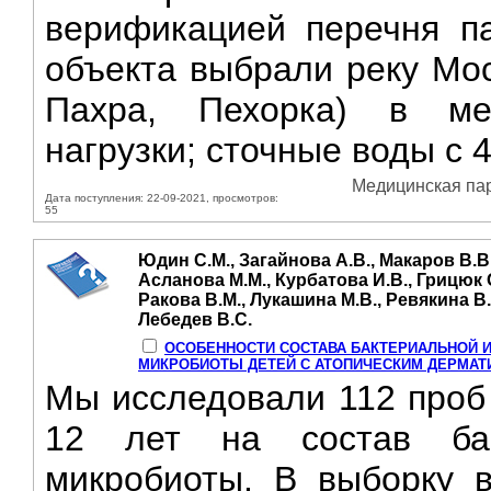
верификацией перечня па
объекта выбрали реку Мос
Пахра, Пехорка) в ме
нагрузки; сточные воды с 4
Медицинская пара
Дата поступления: 22-09-2021, просмотров:
55
Юдин С.М., Загайнова А.В., Макаров В.В.
Асланова М.М., Курбатова И.В., Грицюк О
Ракова В.М., Лукашина М.В., Ревякина В.
Лебедев В.С.
ОСОБЕННОСТИ СОСТАВА БАКТЕРИАЛЬНОЙ 
МИКРОБИОТЫ ДЕТЕЙ С АТОПИЧЕСКИМ ДЕРМАТ
Мы исследовали 112 проб 
12 лет на состав бак
микробиоты. В выборку 