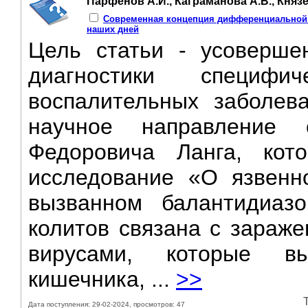
Парфенов А.И., Каграманова А.В., Князев
Современная концепция дифференциальной ди
наших дней
Цель статьи - усоверше
диагностики специфи
воспалительных заболев
научное направление
Федоровича Ланга, кот
исследование «О язвенн
вызванном балантидиазо
колитов связана с зараже
вирусами, которые в
кишечника, ...
>>
Дата поступления: 29-02-2024, просмотров: 47