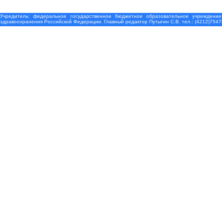
Учредитель: федеральное государственное бюджетное образовательное учреждение
здравоохранения Российской Федерации. Главный редактор Путыгин С.В. тел.: (4212)7547