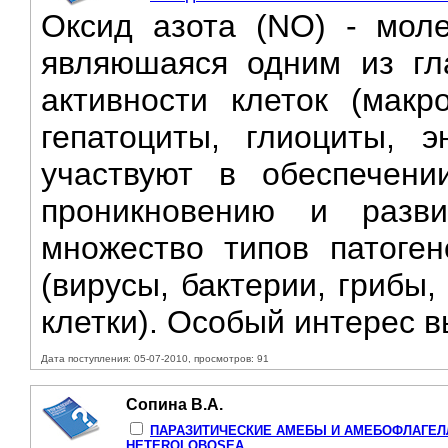
Оксид азота (NO) - моле
являюшаяся одним из гла
активности клеток (макр
гепатоциты, глиоциты, э
участвуют в обеспечени
проникновению и разв
множество типов патоген
(вирусы, бактерии, грибы
клетки). Особый интерес в
Дата поступления: 05-07-2010, просмотров: 91
Сопина В.А.
ПАРАЗИТИЧЕСКИЕ АМЕБЫ И АМЕБОФЛАГЕЛ
HETEROLOBOSEA