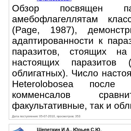
Обзор посвящен па
амебофлагеллятам клас
(Page, 1987), демонст
адаптированности к параз
паразитов, стоящих н
настоящих паразитов 
облигатных). Число насто
Heterolobosea после
комменсалов сравн
факультативные, так и обл
Дата поступления: 05-07-2010, просмотров: 353
Шепеткин И.А., Юрьев С.Ю.