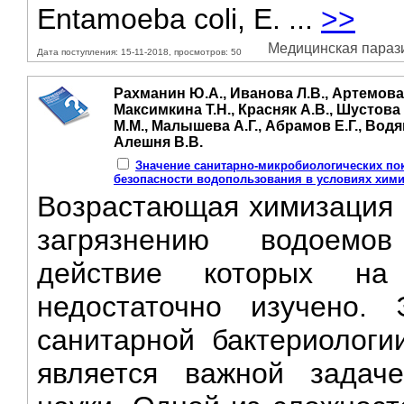
Entamoeba coli, E. ...
>>
Медицинская паразит
Дата поступления: 15-11-2018, просмотров: 50
Рахманин Ю.А., Иванова Л.В., Артемова Т
Максимкина Т.Н., Красняк А.В., Шустова
М.М., Малышева А.Г., Абрамов Е.Г., Водя
Алешня В.В.
Значение санитарно-микробиологических по
безопасности водопользования в условиях хими
Возрастающая химизация п
загрязнению водоемо
действие которых на
недостаточно изучено.
санитарной бактериологи
является важной задаче