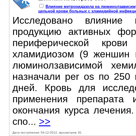
Влияние метронидазола на люминолзависи
цельной крови больных с хламидийной инфекц
Исследовано влияние 
продукцию активных фо
периферической крови
хламидиозом (9 женшин 
люминолзависимой хеми
назначали per os по 250 
дней. Кровь для исслед
применения препарата
окончания курса лечения
спо...
>>
Дата поступления: 04-12-2012, просмотров: 81