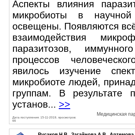
Аспекты влияния парази
микробиоты в научной
освещены. Появляются всё
взаимодействия микро
паразитозов, иммунно
процессов человеческо
явилось изучение спек
микробиоте людей, прина
группам. В результате 
установ...
>>
Медицинская пара
Дата поступления: 15-11-2019, просмотров:
66
Русаков Н.В., Загайнова А.В., Артемова 