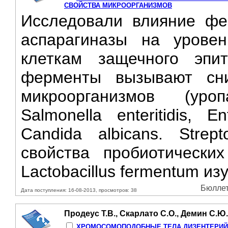
СВОЙСТВА МИКРООРГАНИЗМОВ
Исследовали влияние фе
аспарагиназы на уровен
клеткам защечного эпи
ферменты вызывают сни
микроорганизмов (уроп
Salmonella enteritidis, E
Candida albicans. Strep
свойства пробиотических
Lactobacillus fermentum и
Бюллет
Дата поступления: 16-08-2013, просмотров: 38
Продеус Т.В., Скарлато С.О., Демин С.Ю.
ХРОМОСОМОПОДОБНЫЕ ТЕЛА ДИЗЕНТЕРИЙН