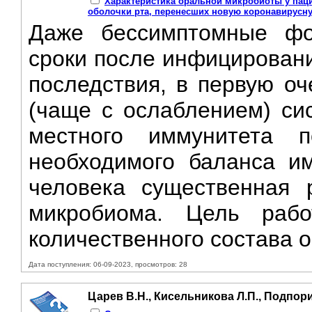
Характеристика оральной микробиоты у пац
оболочки рта, перенесших новую коронавирусн
Даже бессимптомные ф
сроки после инфицировани
последствия, в первую о
(чаще с ослаблением) си
местного иммунитета 
необходимого баланса им
человека существенная 
микробиома. Цель раб
количественного состава о
Дата поступления: 06-09-2023, просмотров: 28
Царев В.Н., Кисельникова Л.П., Подпор