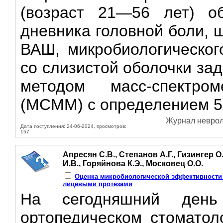
(возраст 21—56 лет) о
дневника головной боли, 
ВАШ, микробиологическог
со слизистой оболочки зад
методом масс-спектро
(МСММ) с определением 57
Журнал невроло
Дата поступления: 24-06-2024, просмотров:
157
Апресян С.В., Степанов А.Г., Гизингер О
И.В., Горяйнова К.Э., Московец О.О.
Оценка микробиологической эффективности г
лицевыми протезами
На сегодняшний день
ортопедическом стоматол