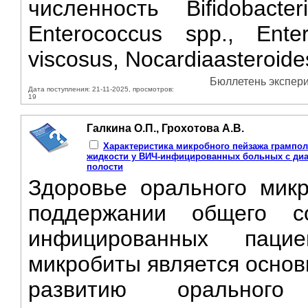
численность Bifidobacter
Enterococcus spp., Enter
viscosus, Nocardiaasteroides
Бюллетень экспери
Дата поступления: 21-11-2025, просмотров:
19
Галкина О.П., Грохотова А.В.
Характеристика микробного пейзажа грампо
жидкости у ВИЧ-инфицированных больных с ди
полости
Здоровье орального мик
поддержании общего с
инфицированных паци
микробиты является осно
развитию орального