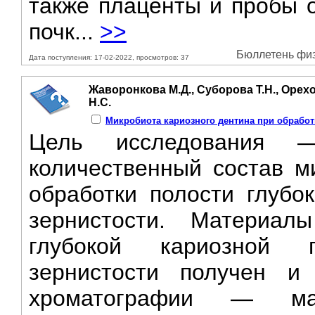
также плаценты и пробы о
почк...
>>
Бюллетень физи
Дата поступления: 17-02-2022, просмотров: 37
Жаворонкова М.Д., Суборова Т.Н., Орехо
Н.С.
Микробиота кариозного дентина при обработ
Цель исследования —
количественный состав м
обработки полости глубо
зернистости. Материа
глубокой кариозной 
зернистости получен и
хроматографии — мас