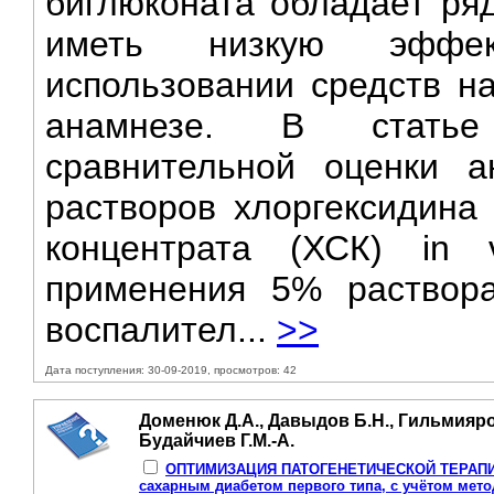
биглюконата обладает ряд
иметь низкую эффек
использовании средств на
анамнезе. В статье 
сравнительной оценки а
растворов хлоргексидина 
концентрата (ХСК) in v
применения 5% раствор
воспалител...
>>
Дата поступления: 30-09-2019, просмотров: 42
Доменюк Д.А., Давыдов Б.Н., Гильмияро
Будайчиев Г.М.-А.
ОПТИМИЗАЦИЯ ПАТОГЕНЕТИЧЕСКОЙ ТЕРАПИИ к
сахарным диабетом первого типа, с учётом мет