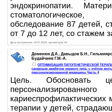
эндокринопатии. Мате
стоматологическое, л
обследование 87 детей, с
от 7 до 12 лет, со стажем 
Дата поступления: 15-07-2020, просмотров: 44
Доменюк Д.А., Давыдов Б.Н., Гильмияро
Будайчиев Г.М.-А.
ОПТИМИЗАЦИЯ ПАТОГЕНЕТИЧЕСКОЙ ТЕРАПИИ к
сахарным диабетом первого типа, с учётом мет
персонализированной медицины Часть 4
Цель. Обосновать це
персонализированног
кариеспрофилактических м
терапии у детей, страдаю