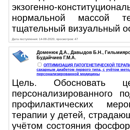
экзогенно-конституциона
нормальной массой т
тщательный визуальный ос
Дата поступления: 14-08-2020, просмотров: 47
Доменюк Д.А., Давыдов Б.Н., Гильмияро
Будайчиев Г.М.А.
ОПТИМИЗАЦИЯ ПАТОГЕНЕТИЧЕСКОЙ ТЕРАПИИ к
сахарным диабетом первого типа, с учётом мет
персонализированной медицины
Цель. Обосновать це
персонализированного п
профилактических меро
терапии у детей, страдаю
учётом состояния фосфор