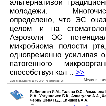
альтернативой традицион
молодежи. Многочис
определено, что ЭС ока
целом и на стоматолог
Аэрозоли ЭС потенциа
микробиома полости рта
одновременно усиливая о
патогенного микроорга
способствуя кол...
>>
Медицинский 
Дата поступления: 19-02-2024, просмотров: 36
Рабинович И.М., Гилева О.С., Акмалова 
И.А., Ургуналиев Б.К., Азнагулов А.А., Ха
Чернышева Н.Д., Епишова А.А.