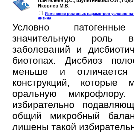
Пантелеев Д.С., Шулятникова О.А., Годо
Яковлев М.В.
Изменение ростовых параметров условно па
низина
Условно патогенные
значительную роль в
заболеваний и дисбиоти
биотопах. Дисбиоз поло
меньше и отличается 
конструкций, которые 
оральную микрофлору. 
избирательно подавля
общий микробный балан
лишены такой избирательн