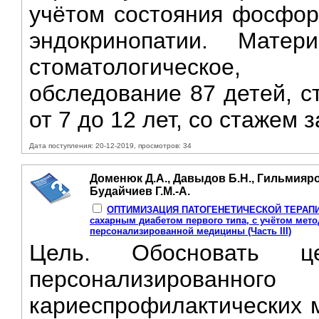
учётом состояния фосфор
эндокринопатии. Мате
стоматологическое, л
обследование 87 детей, с
от 7 до 12 лет, со стажем 
Дата поступления: 20-12-2019, просмотров: 34
Доменюк Д.А., Давыдов Б.Н., Гильмияро
Будайчиев Г.М.-А.
ОПТИМИЗАЦИЯ ПАТОГЕНЕТИЧЕСКОЙ ТЕРАПИИ к
сахарным диабетом первого типа, с учётом мет
персонализированной медицины (Часть III)
Цель. Обосновать це
персонализированног
кариеспрофилактических м