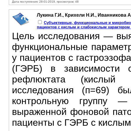
Дата поступления: 28-01-2019, просмотров: 48
Лукина Г.И., Крихели Н.И., Иванникова А
Субъективные, функциональные и микробиол
пациентов с кислым и слабокислым характером
Цель исследования — выяв
функциональные парамет
у пациентов с гастроэзоф
(ГЭРБ) в зависимости 
рефлюктата (кислый 
исследования (п=69) б
контрольную группу —
выраженной фоновой пато
пациенты с ГЭРБ с кислым (