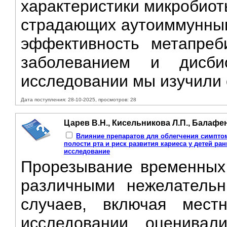
характеристики микробиот
страдающих аутоиммунным
эффективность метапреб
заболеванием и дисб
исследовании мы изучили 
Дата поступления: 28-10-2025, просмотров: 28
Царев В.Н., Кисельникова Л.П., Балафе
Влияние препаратов для облегчения симпто
полости рта и риск развития кариеса у детей ра
исследование
Прорезывание временных 
различными нежелатель
случаев, включая мес
исследовании оценивал