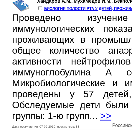
Хайдаров А.М., Мухамедов И.М., Бекпол
БИОЛОГИЯ ПОЛОСТИ РТА У ДЕТЕЙ, ПРОЖИВ
Проведено изучени
иммунологических показ
проживающих в промышле
общее количество анаэр
активности нейтрофило
иммуноглобулина А се
Микробиологические и и
проведены у 57 детей,
Обследуемые дети были 
группы: 1-ю групп...
>>
Российск
Дата поступления: 07-05-2019, просмотров: 38