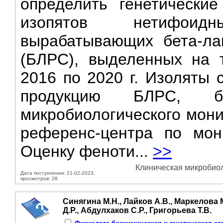
определить генетические
изопятов нетифоид
вырабатывающих бета-ла
(БЛРС), выделенных на 
2016 по 2020 г. Изоляты 
продукцию БЛРС, 
микробиологического мони
референс-центра по мон
Оценку феноти...
>>
Клиническая микробиол
Дата поступления: 21-02-2023,
просмотров: 28
Синягина М.Н., Лайков А.В., Маркелова 
Д.Р., Абдулхаков С.Р., Григорьева Т.В.