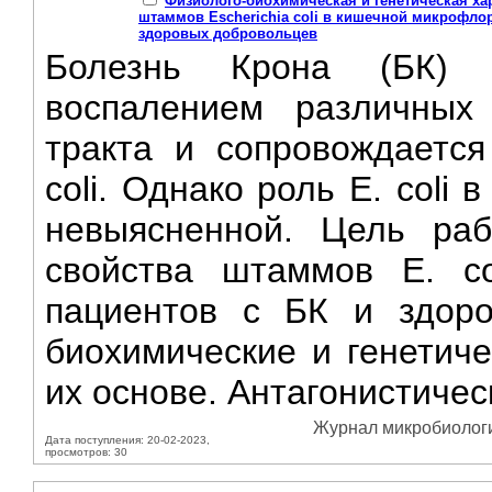
Физиолого-биохимическая и генетическая ха
штаммов Escherichia coli в кишечной микрофло
здоровых добровольцев
Болезнь Крона (БК) х
воспалением различных 
тракта и сопровождается
coli. Однако роль Е. coli
невыясненной. Цель ра
свойства штаммов Е. co
пациентов с БК и здоро
биохимические и генетич
их основе. Антагонистичес
Журнал микробиологии
Дата поступления: 20-02-2023,
просмотров: 30