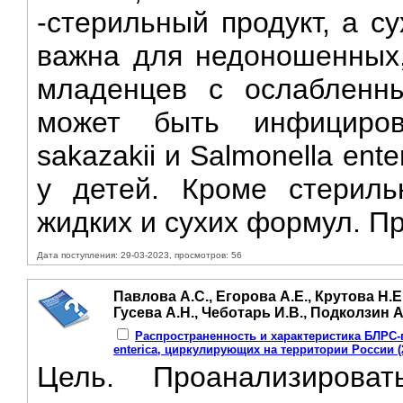
-стерильный продукт, а с
важна для недоношенных,
младенцев с ослабленн
может быть инфицирова
sakazakii и Salmonella en
у детей. Кроме стериль
жидких и сухих формул. Пр
Дата поступления: 29-03-2023, просмотров: 56
Павлова А.С., Егорова А.Е., Крутова Н.Е
Гусева А.Н., Чеботарь И.В., Подколзин А.
Распространенность и характеристика БЛРС
enterica, циркулирующих на территории России (20
Цель. Проанализирова