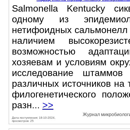
Salmonella Kentucky си
одному из эпидемиол
нетифоидных сальмонелл в
наличием высокорези
возможностью адапта
хозяевам и условиям окр
исследование штаммов 
различных источников на 
филогенетического полож
разн...
>>
Журнал микробиологии
Дата поступления: 18-10-2024,
просмотров: 25