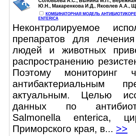
Соловьева А.С., Бынина М.П., Бережная 
Ю.Н., Макаренкова И.Д., Яковлев А.А., 
КОМБИНАТОРНАЯ МОДЕЛЬ АНТИБИОТИКОР
ENTERICA
Неконтролируемое испо
препаратов для лечени
людей и животных прив
распространению резистен
Поэтому мониторинг ч
антибактериальным п
актуальным. Целью ис
данных по антибиоти
Salmonella enterica, 
Приморского края, в...
>>