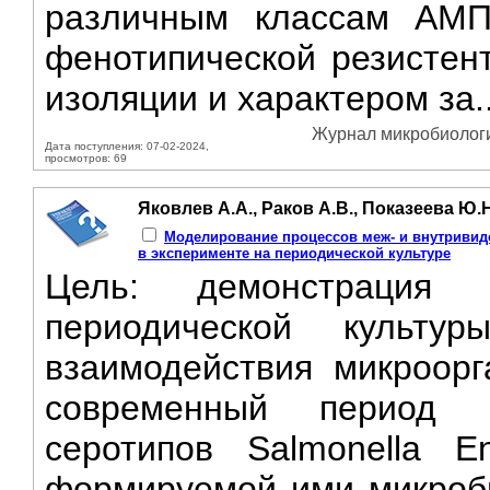
различным классам АМП
фенотипической резистент
изоляции и характером за.
Журнал микробиологии
Дата поступления: 07-02-2024,
просмотров: 69
Яковлев А.А., Раков А.В., Показеева Ю.
Моделирование процессов меж- и внутривид
в эксперименте на периодической культуре
Цель: демонстрация в
периодической культу
взаимодействия микроор
современный период 
серотипов Salmonella En
формируемой ими микробн