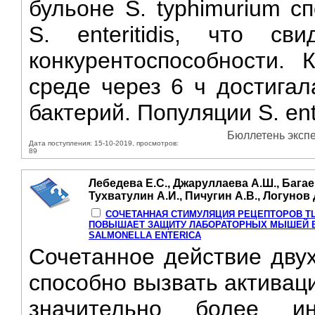
бульоне S. typhimurium с
S. enteritidis, что с
конкурентоспособности. 
среде через 6 ч достигал
бактерий. Популяции S. ente
Бюллетень экспе
Дата поступления: 15-10-2019, просмотров:
89
Лебедева Е.С., Джаруллаева А.Ш., Багаев
Тухватулин А.И., Пичугин А.В., Логунов 
СОЧЕТАННАЯ СТИМУЛЯЦИЯ РЕЦЕПТОРОВ TLR
ПОВЫШАЕТ ЗАЩИТУ ЛАБОРАТОРНЫХ МЫШЕЙ В
SALMONELLA ENTERICA
Сочетанное действие двух
способно вызвать активац
значительно более и