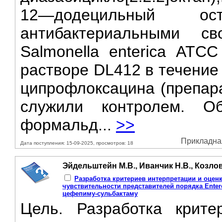
12—додецильный о
антибактериальными св
Salmonella enterica АТС
растворе DL412 в течение
ципрофлоксацина (препара
служили контролем. О
формальд...
>>
Прикладная
Дата поступления: 15-09-2025, просмотров: 18
Эйдельштейн М.В., Иванчик Н.В., Козлов
Разработка критериев интерпретации и оценк
чувствительности представителей порядка Entero
цефепиму-сульбактаму
Цель. Разработка крите