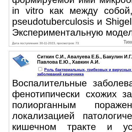
in vitro как между собой
pseudotuberculosis и Shige
Экспериментальную модель 
Тих
Дата поступления: 30-11-2023, просмотров: 73
Ситкин С.И., Авалуева Е.Б., Бакулин И.Г
Павлова Е.Ю., Хавкин А.И.
Роль бактериальных, грибковых и вирусных
заболеваний кишечника
Воспалительные заболева
фенотипически схожих за
полиорганным пораже
локализацией патологич
кишечном тракте и у