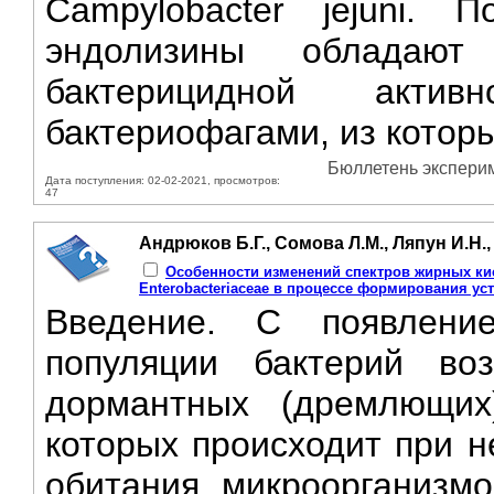
Campylobacter jejuni. 
эндолизины обладают
бактерицидной акт
бактериофагами, из котор
Бюллетень эксперим
Дата поступления: 02-02-2021, просмотров:
47
Андрюков Б.Г., Сомова Л.М., Ляпун И.Н.
Особенности изменений спектров жирных ки
Enterobacteriaceae в процессе формирования у
Введение. С появление
популяции бактерий во
дормантных (дремлющих)
которых происходит при н
обитания микроорганизмо