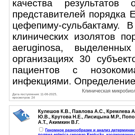
качества результатов о
представителей порядка En
цефепиму-сульбактаму. 
клинических изолятов пор
aeruginosa, выделенн
организациях 30 субъект
пациентов с нозоком
инфекциями. Определение
Клиническая микробиол
Дата поступления: 11-06-2025,
просмотров: 24
Кулешов К.В., Павлова А.С., Кремлева А
Ю.В., Крутова Н.Е., Лисицына М.Р., Попо
А.Т., Акимкин В.Г.
Геномное разнообразие и анализ детерминант 
подвид enterica серовар Kentucky, изолированны