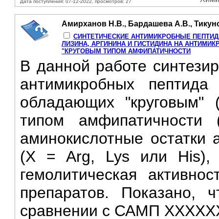
Дата поступления: 07-12-2022, просмотров: 27
Амирханов Н.В., Бардашева А.В., Тикун
СИНТЕТИЧЕСКИЕ АНТИМИКРОБНЫЕ ПЕПТИДЫ
ЛИЗИНА, АРГИНИНА И ГИСТИДИНА НА АНТИМИ
"КРУГОВЫМ ТИПОМ АМФИПАТИЧНОСТИ
В данной работе синтезир
антимикробных пептида
обладающих "круговым" 
типом амфипатичности 
аминокислотные остатки а
(X = Arg, Lys или His),
гемолитическая активнос
препаратов. Показано, 
сравнении с САМП XXXXXX