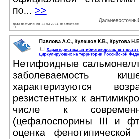
по...
>>
Дальневосточный 
Дата поступления: 22-03-2024, просмотров:
31
Павлова А.С., Кулешов К.В., Крутова Н.Е.
Характеристика антибиотикорезистентности
циркулирующих на территории Российской Федер
Нетифоидные сальмонеллы
заболеваемость к
характеризуются воз
резистентных к антимикр
числе к современ
(цефалоспорины III и ф
оценка фенотипической 