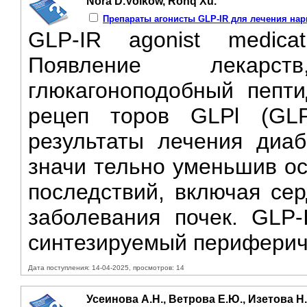
Nora D.Volkow, Ronq Xu.
Препараты агонисты GLP-IR для лечения на
GLP-IR agonist medicati
Появление лекарс
глюкагоноподобный пепти
рецеп торов GLPl (GLP
результаты лечения диаб
значи тельно уменьшив ос
последствий, включая сер
заболевания почек. GLP-
синтезируемый перифериче
Дата поступления: 14-04-2025, просмотров: 14
Усеинова А.Н., Ветрова Е.Ю., Изетова Н.