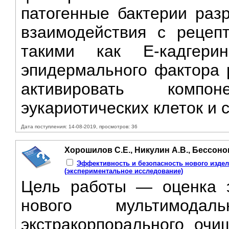
патогенные бактерии раз
взаимодействия с рецепт
такими как Е-кадгери
эпидермального фактора р
активировать компо
эукариотических клеток и 
Дата поступления: 14-08-2019, просмотров: 36
Хорошилов С.Е., Никулин А.В., Бессонов
Эффективность и безопасность нового изде
(экспериментальное исследование)
Цель работы — оценка э
нового мультимодал
экстракорпорального очищ