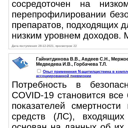
сосредоточен на низко
перепрофилировании безо
препаратов, подходящих дл
низким уровнем доходов. 
Дата поступления: 28-12-2021, просмотров: 22
Гайнитдинова В.В., Авдеев С.Н., Мержоев
Медведева И.В., Горбачева Т.Л.
Опыт применения N-ацетилцистеина в компл
ассоциированной пневмонии
Потребность в безопа
COVID-19 становится все 
показателей смертности
средств (ЛC), входящи
основан на данных об их 