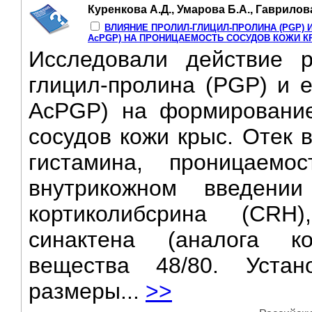
Куренкова А.Д., Умарова Б.А., Гаврилов
ВЛИЯНИЕ ПРОЛИЛ-ГЛИЦИЛ-ПРОЛИНА (PGP) 
AcPGP) НА ПРОНИЦАЕМОСТЬ СОСУДОВ КОЖИ 
Исследовали действие р
глицил-пролина (PGP) и 
AcPGP) на формирование
сосудов кожи крыс. Отек
гистамина, проницаемо
внутрикожном введении
кортиколибсрина (CRH)
синактена (аналога ко
вещества 48/80. Уста
размеры...
>>