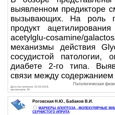
выявленном предикторе см
вызывающих. На роль п
продукт ацетилирования
acetylglu-cosamine/galac
механизмы действия Gly
сосудистой патологии, о
диабете 2-го типа. Выя
связи между содержанием 
Патологическая физио
Дата поступления: 22-03-2018,
просмотров: 45
Роговская Н.Ю., Бабаков В.И.
МАРКЕРЫ АПОПТОЗА - МОЛЕКУЛЯРНЫЕ МИ
СЕРНИСТОГО ИПРИТА