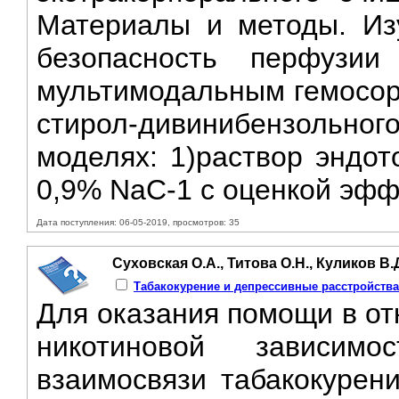
Материалы и методы. Из
безопасность перфузи
мультимодальным гемосор
стирол-дивинибензольног
моделях: 1)раствор эндото
0,9% NaC-1 с оценкой эфф
Дата поступления: 06-05-2019, просмотров: 35
Суховская О.А., Титова О.Н., Куликов В.
Табакокурение и депрессивные расстройства
Для оказания помощи в от
никотиновой зaвисим
взаимосвязи табакокурени