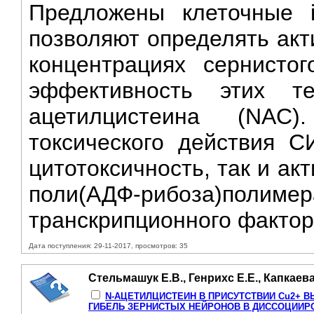
Предложены клеточные in
позволяют определять акт
концентрациях сернисто
эффективность этих т
ацетилцистеина (NAC
токсического действия С
цитотоксичность, так и а
поли(АДФ-рибоза)полиме
транскрипционного фактора
Дата поступления: 29-11-2017, просмотров: 35
Стельмашук Е.В., Генрихс Е.Е., Капкаева 
N-АЦЕТИЛЦИСТЕИН В ПРИСУТСТВИИ Cu2+ 
ГИБЕЛЬ ЗЕРНИСТЫХ НЕЙРОНОВ В ДИССОЦИИР