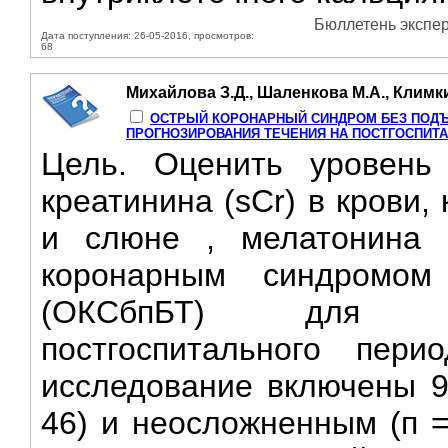
Бюллетень экспер
Дата поступления: 26-05-2016, просмотров:
68
Михайлова З.Д., Шаленкова М.А., Климк
ОСТРЫЙ КОРОНАРНЫЙ СИНДРОМ БЕЗ ПОДЪ
ПРОГНОЗИРОВАНИЯ ТЕЧЕНИЯ НА ПОСТГОСПИТАЛ
Цель. Оценить уровень
креатинина (sCr) в крови,
и слюне , мелатонина
коронарным синдромо
(ОКСбпБТ) для пр
постгоспитального пер
исследование включены 9
46) и неосложненным (п =