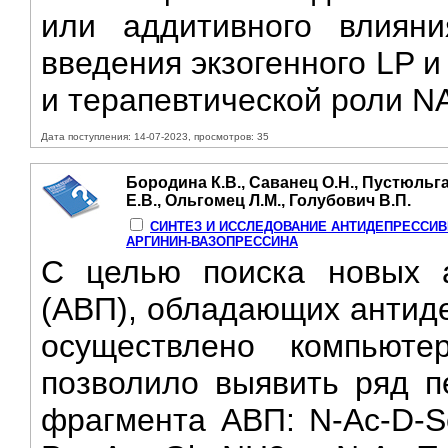
или аддитивного влияни
введения экзогенного LP 
и терапевтической роли NA
Дата поступления: 14-07-2023, просмотров: 35
Бородина К.В., Саванец О.Н., Пустюльга
Е.В., Ольгомец Л.М., Голубович В.П.
СИНТЕЗ И ИССЛЕДОВАНИЕ АНТИДЕПРЕССИ
АРГИНИН-ВАЗОПРЕССИНА
С целью поиска новых а
(АВП), обладающих антид
осуществлено компьюте
позволило выявить ряд п
фрагмента АВП: N-Ac-D-Se