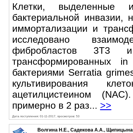
Клетки, выделенные 
бактериальной инвазии, н
иммортализации и транс
исследовано взаимод
фибробластов 3Т3 и
трансформированных in 
бактериями Serratia grime
культивирования кле
ацетилцистеином (NAC)
примерно в 2 раз...
>>
Дата поступления: 01-11-2017, просмотров: 53
Волгина Н.Е., Садекова А.А., Щипицына 