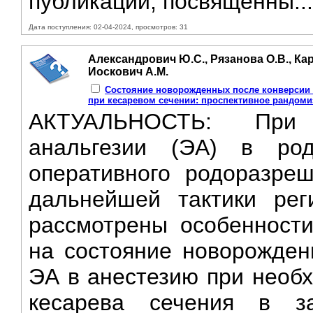
публикаций, посвященны..
Дата поступления: 02-04-2024, просмотров: 31
Александрович Ю.С., Рязанова О.В., Кар
Иоскович А.М.
Состояние новорожденных после конверсии 
при кесаревом сечении: проспективное рандом
АКТУАЛЬНОСТЬ: При 
анальгезии (ЭА) в ро
оперативного родоразре
дальнейшей тактики рег
рассмотрены особенности
на состояние новорожден
ЭА в анестезию при необ
кесарева сечения в за