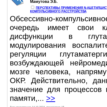
Мамутова Э.Б.
ПЕРСПЕКТИВЫ ПРИМЕНЕНИЯ N-АЦЕТИЛЦИС
КОМПУЛЬСИВНОГО РАССТРОЙСТВА
Обсессивно-компульсивно
очередь имеет свои кл
дисфункции в глута
модулирования воспалит
регуляции глутаматер
возбуждающей нейромед
мозге человека, напрям
ОКР. Действительно, да
значение для процессов 
памяти,...
>>
Дата поступления: 14-10-2024, просмотров: 15