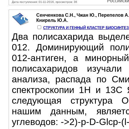
Российски
Дата поступления: 01-11-2016, просмотров: 36
Сенченкова С.Н., Чжан Ю., Перепелов А.В
Книрель Ю.А.
СТРУКТУРА И ГЕННЫЙ КЛАСТЕР БИОСИНТЕЗА О
Два полисахарида выделен
012. Доминирующий поли
012-антиген, а минорны
полисахаридов изучали
анализа, распада по См
спектроскопии 1Н и 13С 
следующая структура О1
нашим данным, являет
углеводов: ->2)-p-D-Glcp-(l