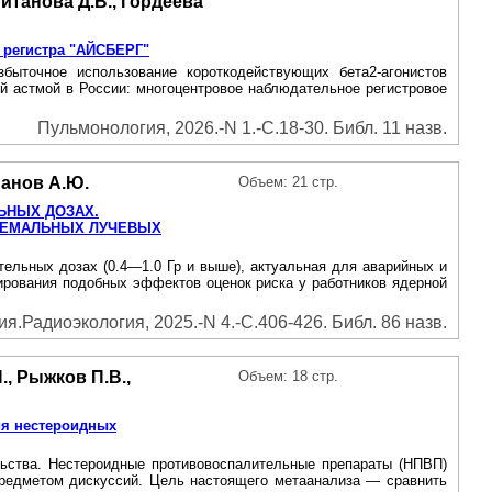
питанова Д.В., Гордеева
 регистра "АЙСБЕРГ"
быточное использование короткодействующих бета2-aгонистов
й астмой в России: многоцентровое наблюдательное регистровое
Пульмонология, 2026.-N 1.-С.18-30. Библ. 11 назв.
манов А.Ю.
Объем: 21 стр.
ЬНЫХ ДОЗАХ.
ТРЕМАЛЬНЫХ ЛУЧЕВЫХ
ельных дозах (0.4—1.0 Гр и выше), актуальная для аварийных и
ирования подобных эффектов оценок риска у работников ядерной
.Радиоэкология, 2025.-N 4.-С.406-426. Библ. 86 назв.
., Рыжков П.В.,
Объем: 18 стр.
ия нестероидных
льства. Нестероидные противовоспалительные препараты (НПВП)
предметом дискуссий. Цель настоящего метаанализа — сравнить