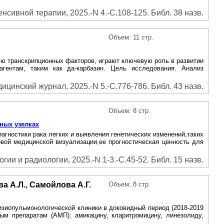
нсивной терапии, 2025.-N 4.-С.108-125. Библ. 38 назв.
Объем: 11 стр.
ью транскрипционных факторов, играют ключевую роль в развитии
агентам, таким как да-карбазин. Цель исследования. Анализ
ицинский журнал, 2025.-N 5.-С.776-786. Библ. 43 назв.
Объем: 8 стр.
ных узелках
ностики рака легких и выявления генетических изменений,таких
новой медицинской визуализации,ее прогностическая ценность для
гии и радиологии, 2025.-N 1-3.-С.45-52. Библ. 15 назв.
ва А.Л., Самойлова А.Г.
Объем: 8 стр.
изиопульмонологической клиники в доковидный период (2018-2019
ным препаратам (АМП): амикацину, кларитромицину, линезолиду,