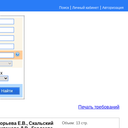
|
|
Поиск
Личный кабинет
Авторизация
х
Печать требований
горьева Е.В., Скальский
Объем: 13 стр.