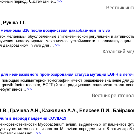
ионный период. Систематиче...
>>
Вестник инте
, Рукша Т.Г.
меланомы B16 после воздействия дакарбазином in vivo
еток меланомы, обусловленные эпигенетической регуляцией и активност
изучения молекулярных механизмов устойчивости к алкилирующим 
дакарбазином in vivo для ...
>>
Казанский мед
для неинвазивного прогнозирования статуса мутации EGFR в легоч
 с помощью компьютерной томографии имеют решающее значение для диаг
 growth factor receptor, EGFR).Xoтя традиционная радиомика стала ос
ебует иннов...
>>
Вестник рентгеноло
.В., Грачева А.Н., Казюлина А.А., Елисеев П.И., Байрако
vium в период пандемии COVID-19
отикорезистентности Mycobacterium avium, выделенных от пациентов фт
енную чувствительность изолятов М. avium определяли к 8 антимикроб
рифампицину мет...
>>