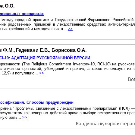
а О.О.
ериальных препаратах
в международной практике и Государственной Фармакопее Российско
ие родственных примесей в лекарственных средствах антибактериал
ных требований и методических п...
>>
 Ф.М., Гедевани Е.В., Борисова О.А.
I-10: АДАПТАЦИЯ РУССКОЯЗЫЧНОЙ ВЕРСИИ
женности (The Religious Commitment Inventory-10, RCI-10) на русскоя
елигиозных ценностей, убеждений и практик, а также использует и
 12,9) и популяцио...
>>
Воп
ассификация. Способы предупрежден
рмина "Проблемы, связанные с лекарственными препаратами" (ПСЛ) — "D
 результатом как неверных действий врача в выборе лекарственного преп
ную роль...
>>
Кардиоваскулярная терапия