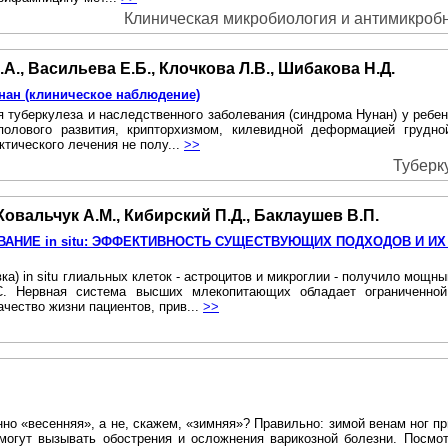
Клиническая микробиология и антимикробна
А., Васильева Е.Б., Клочкова Л.В., Шибакова Н.Д.
унан (клиническое наблюдение)
я туберкулеза и наследственного заболевания (синдрома Нунан) у ребе
полового развития, крипторхизмом, килевидной деформацией грудн
тического лечения не полу...
>>
Туберку
 Ковальчук А.М., Кибирский П.Д., Баклаушев В.П.
АНИЕ in situ: ЭФФЕКТИВНОСТЬ СУЩЕСТВУЮЩИХ ПОДХОДОВ И И
 in situ глиальных клеток - астроцитов и микроглии - получило мощны
С. Нервная система высших млекопитающих обладает ограниченно
чество жизни пациентов, прив...
>>
но «весенняя», а не, скажем, «зимняя»? Правильно: зимой венам ног пр
могут вызывать обострения и осложнения варикозной болезни. Посмот