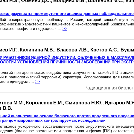
тина Н.Э., Фомина Д.С., Болдина М.В., Шогенова М.С., Ка
ссии: результаты промежуточного анализа данных наблюдательного
бой распространенную проблему в России, которой способствует из
афические характеристики пациентов с неконтролируемой бронхиально
еского профиля и подходов к ...
>>
иев И.Г., Калинина М.В., Власова И.В., Кретов А.С., Буш
 У РАБОТНИКОВ ЯДЕРНОЙ ИНДУСТРИИ, ОБЛУЧЕННЫХ В МАКСИМАЛ
ДОЛОГИИ УСТАНОВЛЕНИЯ ПРИЧИННОСТИ ЗАБОЛЕВАНИЙ ПРИ ЭКС
ологий при хронических воздействиях излучения с низкой ЛПЭ в значит
ый и радиологический терроризм) характера. Использование для модел
сле индивидуаль...
>>
Радиационная биология
това М.М., Короленок Е.М., Смирнова Н.Ю., Ядгаров М.Я
 В.В.
ьной анальгезии на основе болюсного против продленного введен
из рандомизированных контролируемых исследований
токолов ускоренного восстановления после хирургического вмешате
ведения (болюсное введение или продленная инфузия [ПИ]) остается 