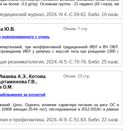
 не более -3,0 дптр). Основная группа - 21 пациент (42 глаза), им
едицинский журнал, 2024.-N 4.-С.59-62. Библ. 10 назв.
ва Ю.В.
Объем: 7 стр.
у новорожденного с очень
 гипертензией, при неэффективной традиционной ИВЛ и ВЧ ОВЛ.
проведении ИВЛ у ребенка с массой тела при рождении 1300 г,
ая реаниматология, 2024.-N 5.-С.70-76. Библ. 25 назв.
Имаева А.Э., Котова
Объем: 13 стр.
Артамонова Г.В.,
а О.М.
наблюдения за когортой
ваний. Цель. Оценить влияние характера питания на риск ОС в
10408 женщин 25-64 лет), обследованные в 2012-2014гг в рамках
ия и профилактика, 2024.-N 9.-С.51-63. Библ. 22 назв.