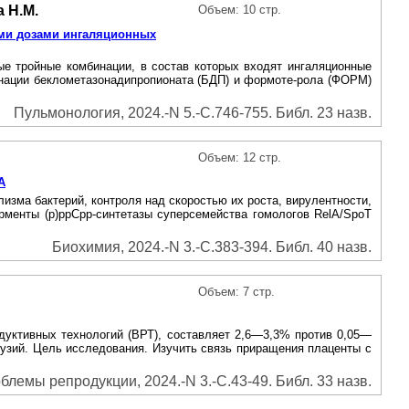
а Н.М.
Объем: 10 стр.
ими дозами ингаляционных
е тройные комбинации, в состав которых входят ингаляционные
инации беклометазонадипропионата (БДП) и формоте-рола (ФОРМ)
Пульмонология, 2024.-N 5.-С.746-755. Библ. 23 назв.
Объем: 12 стр.
А
зма бактерий, контроля над скоростью их роста, вирулентности,
менты (р)ррСрр-синтетазы суперсемейства гомологов RelA/SpoT
Биохимия, 2024.-N 3.-С.383-394. Библ. 40 назв.
Объем: 7 стр.
дуктивных технологий (ВРТ), составляет 2,6—3,3% против 0,05—
узий. Цель исследования. Изучить связь приращения плаценты с
блемы репродукции, 2024.-N 3.-С.43-49. Библ. 33 назв.