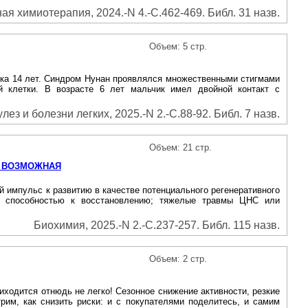
я химиотерапия, 2024.-N 4.-С.462-469. Библ. 31 назв.
Объем: 5 стр.
нка 14 лет. Синдром Нунан проявлялся множественными стигмами
ой клетки. B возрасте 6 лет мальчик имел двойной контакт с
лез и болезни легких, 2025.-N 2.-С.88-92. Библ. 7 назв.
Объем: 21 стр.
Х ВОЗМОЖНАЯ
й импульс к развитию в качестве потенциального регенеративного
й способностью к восстановлению; тяжелые травмы ЦНС или
Биохимия, 2025.-N 2.-С.237-257. Библ. 115 назв.
Объем: 2 стр.
иходится отнюдь не легко! Сезонное снижение активности, резкие
рим, как снизить риски: и с покупателями поделитесь, и самим