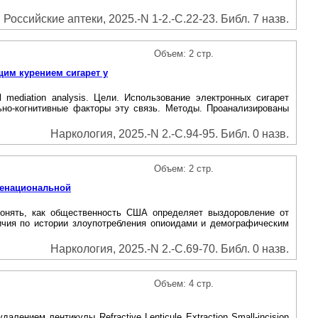
Российские аптеки, 2025.-N 1-2.-С.22-23. Библ. 7 назв.
Объем: 2 стр.
им курением сигарет у
usal mediation analysis. Цели. Использование электронных сигарет
но-когнитивные факторы эту связь. Методы. Проанализированы
Наркология, 2025.-N 2.-С.94-95. Библ. 0 назв.
Объем: 2 стр.
щенациональной
ели. Понять, как общественность США определяет выздоровление от
личия по истории злоупотребления опиоидами и демографическим
Наркология, 2025.-N 2.-С.69-70. Библ. 0 назв.
Объем: 4 стр.
нием лентикулы Refractive Lenticule Extraction Small-incision