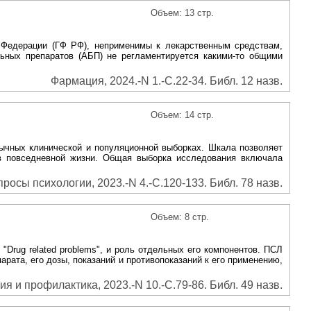
Объем: 13 стр.
й Федерации (ГФ РФ), неприменимы к лекарственным средствам,
ьных препаратов (АБП) не регламентируется какими-то общими
Фармация, 2024.-N 1.-С.22-34. Библ. 12 назв.
Объем: 14 стр.
зычных клинической и популяционной выборках. Шкала позволяет
х в повседневной жизни. Общая выборка исследования включала
росы психологии, 2023.-N 4.-С.120-133. Библ. 78 назв.
Объем: 8 стр.
rug related problems", и роль отдельных его компонентов. ПСЛ
арата, его дозы, показаний и противопоказаний к его применению,
 и профилактика, 2023.-N 10.-С.79-86. Библ. 49 назв.