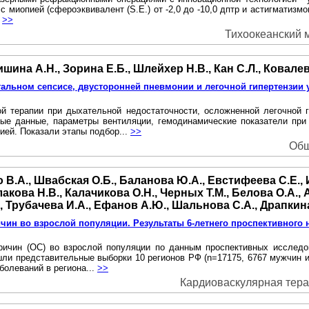
 с миопией (сфероэквивалент (S.E.) от -2,0 до -10,0 дптр и астигматизмом
.
>>
Тихоокеанский м
ришина А.Н., Зорина Е.Б., Шлейхер Н.В., Кан С.Л., Ковале
льном сепсисе, двусторонней пневмонии и легочной гипертензии 
й терапии при дыхательной недостаточности, осложненной легочной
ые данные, параметры вентиляции, гемодинамические показатели при 
ией. Показали этапы подбор...
>>
Общ
о В.А., Швабская О.Б., Баланова Ю.А., Евстифеева С.Е., 
лакова Н.В., Калачикова О.Н., Черных Т.М., Белова О.А., 
., Трубачева И.А., Ефанов А.Ю., Шальнова С.А., Драпкин
чин во взрослой популяции. Результаты 6-летнего проспективного 
причин (ОС) во взрослой популяции по данным проспективных исследо
шли представительные выборки 10 регионов РФ (n=17175, 6767 мужчин и 
олеваний в региона...
>>
Кардиоваскулярная терап