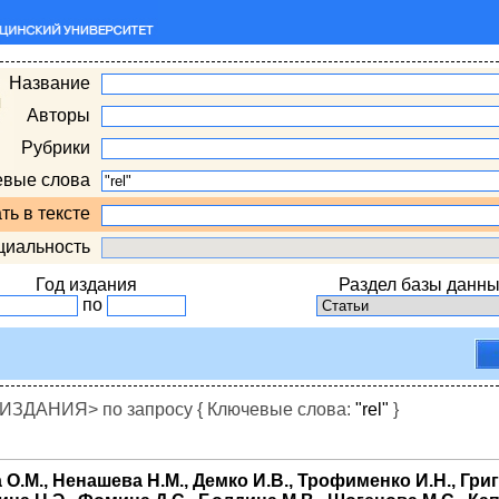
Название
Авторы
Рубрики
евые слова
ть в тексте
циальность
Год издания
Раздел базы данны
по
ДАНИЯ> по запросу { Ключевые слова:
"rel"
}
 О.М., Ненашева Н.М., Демко И.В., Трофименко И.Н., Гри