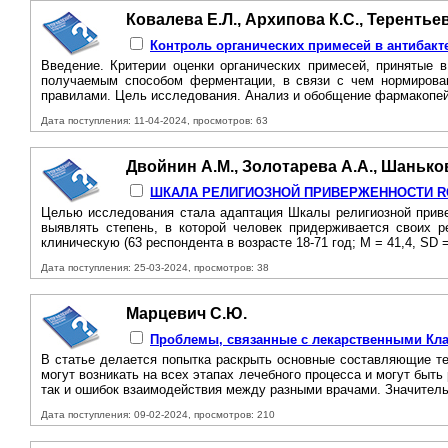
Ковалева Е.Л., Архипова К.С., Терентьев
Контроль органических примесей в антибакт
Введение. Критерии оценки органических примесей, принятые 
получаемым способом ферментации, в связи с чем нормирован
правилами. Цель исследования. Анализ и обобщение фармакопей
Дата поступления: 11-04-2024, просмотров: 63
Двойнин А.М., Золотарева А.А., Шаньков
ШКАЛА РЕЛИГИОЗНОЙ ПРИВЕРЖЕННОСТИ RC
Целью исследования стала адаптация Шкалы религиозной привер
выявлять степень, в которой человек придерживается своих р
клиническую (63 респондента в возрасте 18-71 год; М = 41,4, SD =
Дата поступления: 25-03-2024, просмотров: 38
Марцевич С.Ю.
Проблемы, связанные с лекарственными Кл
В статье делается попытка раскрыть основные составляющие те
могут возникать на всех этапах лечебного процесса и могут быть
так и ошибок взаимодействия между разными врачами. Значитель
Дата поступления: 09-02-2024, просмотров: 210