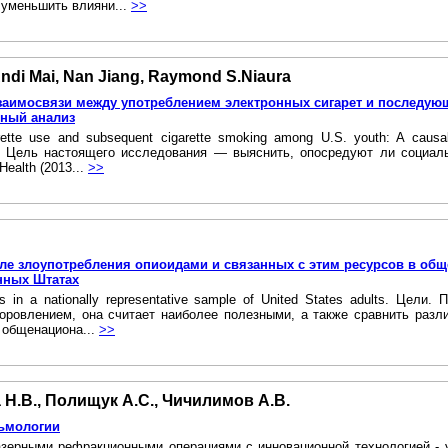
уменьшить влияни...
>>
Andi Mai, Nan Jiang, Raymond S.Niaura
заимосвязи между употреблением электронных сигарет и последующ
ный анализ
cigarette use and subsequent cigarette smoking among U.S. youth: A ca
. Цель настоящего исследования — выяснить, опосредуют ли социаль
ealth (2013...
>>
ле злоупотребления опиоидами и связанных с этим ресурсов в об
нных Штатах
rces in a nationally representative sample of United States adults. Ц
оровлением, она считает наиболее полезными, а также сравнить раз
 общенациона...
>>
 Н.В., Полищук А.С., Чичилимов А.В.
ьмологии
ерными рефракционными операциями с инновационной технологией - удале