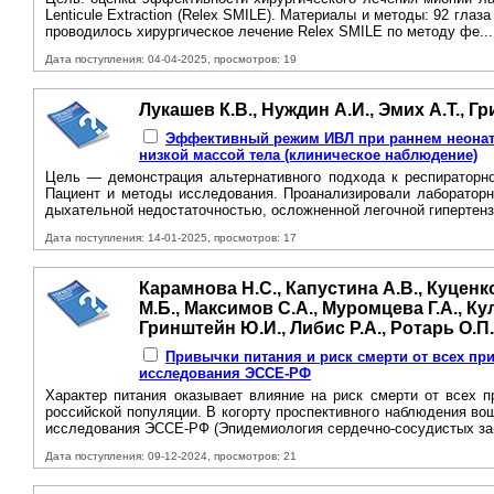
Lenticule Extraction (Releх SMILE). Материалы и методы: 92 глаза
проводилось хирургическое лечение Relex SMILE по методу фе..
Дата поступления: 04-04-2025, просмотров: 19
Лукашев К.В., Нуждин А.И., Эмих А.Т., Г
Эффективный режим ИВЛ при раннем неоната
низкой массой тела (клиническое наблюдение)
Цель — демонстрация альтернативного подхода к респираторно
Пациент и методы исследования. Проанализировали лабораторн
дыхательной недостаточностью, осложненной легочной гипертенз
Дата поступления: 14-01-2025, просмотров: 17
Карамнова Н.С., Капустина А.В., Куценк
М.Б., Максимов С.А., Муромцева Г.А., Ку
Гринштейн Ю.И., Либис Р.А., Ротарь О.П
Привычки питания и риск смерти от всех при
исследования ЭССЕ-РФ
Характер питания оказывает влияние на риск смерти от всех 
российской популяции. В когорту проспективного наблюдения во
исследования ЭССЕ-РФ (Эпидемиология сердечно-сосудистых заб
Дата поступления: 09-12-2024, просмотров: 21