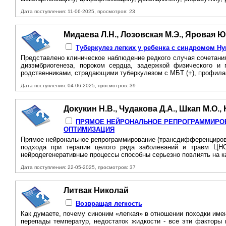
Дата поступления: 11-06-2025, просмотров: 23
Мидаева Л.Н., Лозовская М.Э., Яровая Ю.
Туберкулез легких у ребенка с синдромом Н
Представлено клиническое наблюдение редкого случая сочетани
дизэмбриогенеза, пороком сердца, задержкой физического и 
родственниками, страдающими туберкулезом с MБT (+), профилак
Дата поступления: 04-06-2025, просмотров: 39
Докукин Н.В., Чудакова Д.А., Шкап М.О.,
ПРЯМОЕ НЕЙРОНАЛЬНОЕ РЕПРОГРАММИРОВ
ОПТИМИЗАЦИЯ
Прямое нейрональное репрограммирование (трансдифференцировка)
подхода при терапии целого ряда заболеваний и травм ЦН
нейродегенеративные процессы способны серьезно повлиять на ка
Дата поступления: 22-05-2025, просмотров: 37
Литвак Николай
Возвращая легкость
Как думаете, почему синоним «легкая» в отношении походки имен
перепады температур, недостаток жидкости - все эти факторы 