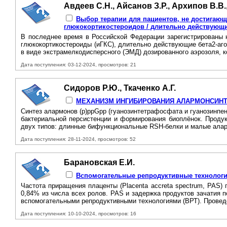
Авдеев С.Н., Айсанов З.Р., Архипов В.В.
Выбор терапии для пациентов, не достигаю
глюкокортикостероидов / длительно действующи
B последнее время в Российской Федерации зарегистрированы 
глюкокортикостероиды (иГКС), длительно действующие бета2-аг
в виде экстрамелкодисперсного (ЭМД) дозированного аэрозоля, к
Дата поступления: 03-12-2024, просмотров: 21
Сидоров Р.Ю., Ткаченко А.Г.
МЕХАНИЗМ ИНГИБИРОВАНИЯ АЛАРМОНСИНТ
Синтез алармонов (p)ppGpp (гуанозинтетрафосфата и гуанозинпе
бактериальной персистенции и формирования биоплёнок. Проду
двух типов: длинные бифункциональные RSH-белки и малые алар
Дата поступления: 28-11-2024, просмотров: 52
Барановская Е.И.
Вспомогательные репродуктивные технологи
Частота приращения плаценты (Placenta accreta spectrum, PAS
0,84% из числа всех ролов. PAS и задержка продуктов зачатия
вспомогательными репродуктивными технологиями (ВРТ). Проведе
Дата поступления: 10-10-2024, просмотров: 16