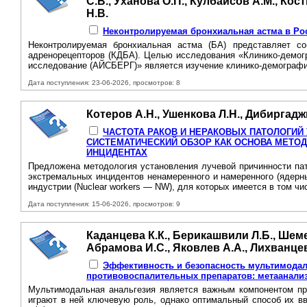
С.В., Уханова О.П., Кулбаисов А.М., Кос
Н.В.
Неконтролируемая бронхиальная астма в Ро
Неконтролируемая бронхиальная астма (БА) представляет со
адренорецепторов (КДБА). Целью исследования «Клинико-демогр
исследование (АЙСБЕРГ)» является изучение клинико-демографич
Дата поступления: 23-06-2026, просмотров: 8
Котеров А.Н., Ушенкова Л.Н., Дибиргадж
ЧАСТОТА РАКОВ И НЕРАКОВЫХ ПАТОЛОГИЙ
СИСТЕМАТИЧЕСКИЙ ОБЗОР КАК ОСНОВА МЕТО
ИНЦИДЕНТАХ
Предложена методология установления лучевой причинности пат
экстремальных инцидентов ненамеренного и намеренного (ядерн
индустрии (Nuclear workers — NW), для которых имеется в том чи
Дата поступления: 15-06-2026, просмотров: 9
Каданцева К.К., Берикашвили Л.Б., Шеме
Абрамова И.С., Яковлев А.А., Лихванцев
Эффективность и безопасность мультимодал
противовоспалительных препаратов: метаанал
Мультимодальная анальгезия является важным компонентом про
играют в ней ключевую роль, однако оптимальный способ их в