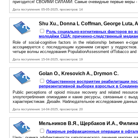
пригодится! СВОИМИ СИЛАМИ: Самые очевидные первые меры - 
Дата поступления: 05-05-2025, просмотров: 14
Shu Xu., Donna L Coffman, George Luta, 
Роль социально-когнитивных факторов во в
молодёжи США: причинно-следственный медиан
Role of social-cognitive factors in the relationship between e-
ассоциируется с последующим курением сигарет у подростков
четыре волны исследования PopulationAssessment ofTobacco and H
Дата поступления: 15-04-2025, просмотров: 19
Golan O., Kresovich A., Drymon C.
Общественное восприятие реабилитации пос
репрезентативной выборке взрослых в Соедине
Public perceptions of opioid misuse recovery and related resou
злоупотребления опиоидами и какие ресурсы, связанные с вызд
характеристикам. Дизайн. Наблюдательное исследование данных
Дата поступления: 14-04-2025, просмотров: 20
Мельников В.Я., Щербаков И.А., Филина
Лазерные рефракционные операции в офтал
Цель: оценка эффективности хирургического лечения миопии лаз