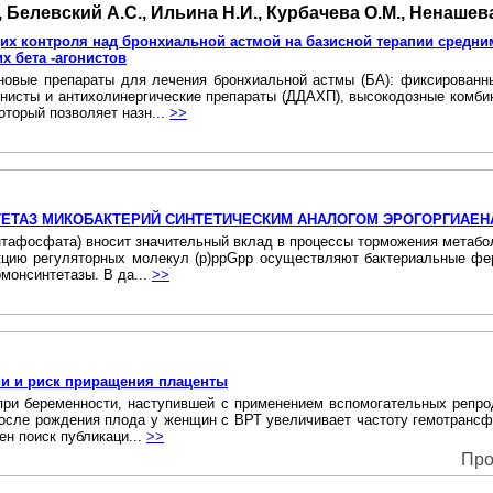
, Белевский А.С., Ильина Н.И., Курбачева О.М., Ненашев
щих контроля над бронхиальной астмой на базисной терапии средн
х бета -агонистов
новые препараты для лечения бронхиальной астмы (БА): фиксированны
онисты и антихолинергические препараты (ДДАХП), высокодозные комб
оторый позволяет назн...
>>
ЕТАЗ МИКОБАКТЕРИЙ СИНТЕТИЧЕСКИМ АНАЛОГОМ ЭРОГОРГИАЕН
нтафосфата) вносит значительный вклад в процессы торможения метаболи
кцию регуляторных молекул (p)ppGpp осуществляют бактериальные фер
монсинтетазы. B да...
>>
и и риск приращения плаценты
) при беременности, наступившей с применением вспомогательных репро
 после рождения плода у женщин с ВРТ увеличивает частоту гемотрансф
н поиск публикаци...
>>
Про