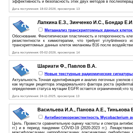
эффективность и безопасность этих двух методов в послеоперац
Дата поступления: 18-02-2026, просмотров: 13
Лапкина Е.З., Зинченко И.С., Бондар Е.И.
Метаанализ транскриптомных данных клеток 
Обоснование. Фенотипическая пластичность и гетерогенность кл
резистентности к химиотерапии, что требует углублённого 
транскриптомных данных клеток меланомы B16 после воздействия 
Дата поступления: 05-02-2026, просмотров: 14
Шариати Ф., Павлов В.А.
Новые текстурные радиомические сигнатуры 
Актуальность.Точная идентификация и анализ легочных узелков
как мутации рецептора эпидермального фактора роста (epidermal
определения статуса мутации EGFR остается ограниченной,что тр
Дата поступления: 24-11-2025, просмотров: 13
Васильева И.А., Панова А.Е., Тинькова В
Антибиотикорезистентность Mycobacterium a
Цель. Провести сравнительную оценку частоты и спектра антиби
гг.) и в период пандемии COVID-19 (2020-2023 гг.). Лекарств
моксифлоксацину, ципрофлоксацину, доксициклину, рифабутину, 