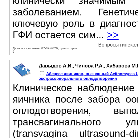
клинически значимым
заболеванием. Генети
ключевую роль в диагнос
ГФИ остается сим...
>>
Вопросы гинеколо
Дата поступления: 07-07-2026, просмотров:
6
Давыдов А.И., Чилова Р.А., Хабарова М.
Абсцесс яичников, вызванный Actinomyces Ur
экстракорпорального оплодотворения
Клиническое наблюдение 
яичника после забора оо
оплодотворения, вып
трансвагинального ул
(transvagina ultrasound-d