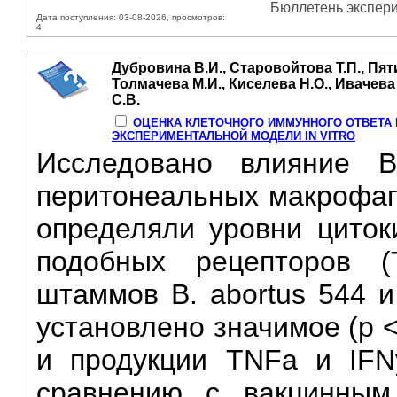
Бюллетень экспери
Дата поступления: 03-08-2026, просмотров:
4
Дубровина В.И., Старовойтова Т.П., Пят
Толмачева М.И., Киселева Н.О., Ивачева
С.В.
ОЦЕНКА КЛЕТОЧНОГО ИММУННОГО ОТВЕТА 
ЭКСПЕРИМЕНТАЛЬНОЙ МОДЕЛИ IN VITRO
Исследовано влияние Br
перитонеальных макрофаго
определяли уровни цитоки
подобных рецепторов (
штаммов В. abortus 544 и
установлено значимое (р 
и продукции TNFa и IFN
сравнению с вакцинным