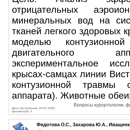
отрицательных аэрои
минеральных вод на сис
тканей легкого здоровых 
моделью контузионно
двигательного апп
экспериментальное ис
крысах-самцах линии Вист
контузионной травмы ст
аппарата). Животные обеи
Вопросы курортологии, фи
Дата поступления: 20-07-2026,
просмотров: 5
Федотова О.С., Захарова Ю.А., Иващенк