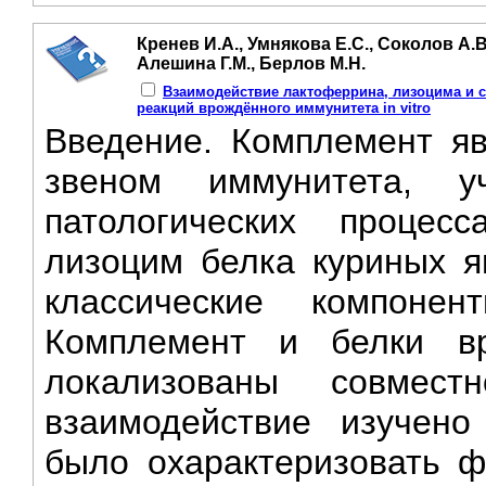
Кренев И.А., Умнякова Е.С., Соколов А.В
Алешина Г.М., Берлов М.Н.
Взаимодействие лактоферрина, лизоцима и 
реакций врождённого иммунитета in vitro
Введение. Комплемент я
звеном иммунитета, 
патологических процес
лизоцим белка куриных я
классические компонен
Комплемент и белки вр
локализованы совмес
взаимодействие изучено
было охарактеризовать ф