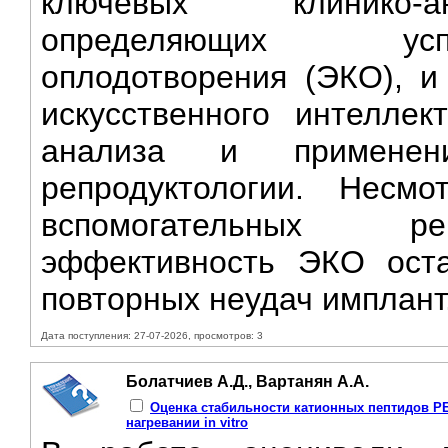
ключевых клинико-ан
определяющих успе
оплодотворения (ЭКО), и
искусственного интеллек
анализа и применени
репродуктологии. Несм
вспомогательных реп
эффективность ЭКО оста
повторных неудач имплант
Дата поступления: 27-07-2026, просмотров: 3
Болатчиев А.Д., Вартанян А.А.
Оценка стабильности катионных пептидов PE
нагревании in vitro