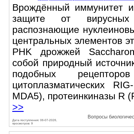
Врождённый иммунитет и
защите от вирусных
распознающие нуклеиновы
центральных элементов э
PHK дрожжей Saccharomy
собой природный источник
подобных рецептор
цитоплазматических RIG-
MDA5), протеинкиназы R (P
>>
Вопросы биологическ
Дата поступления: 06-07-2026,
просмотров: 9