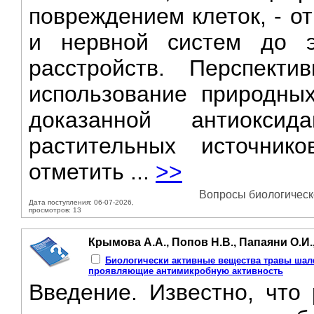
повреждением клеток, - о
и нервной систем до э
расстройств. Перспект
использование природны
доказанной антиоксид
растительных источник
отметить ...
>>
Вопросы биологическо
Дата поступления: 06-07-2026,
просмотров: 13
Крымова А.А., Попов Н.В., Папаяни О.И.,
Биологически активные вещества травы шалфе
проявляющие антимикробную активность
Введение. Известно, что