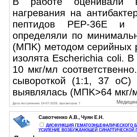
B работе оценивали 
нагревания на антибакте
пептидов PEP-36E и A
определяли по минималь
(MПK) методом серийных р
изолята Escherichia coli.
10 мкг/мл соответственно
сывороткой (1:1, 37 oC)
выявлялась (MПK>64 мкг/мл
Медицинс
Дата поступления: 24-07-2026, просмотров: 7
Савотченко А.В., Чуян Е.Н.
ДИСФУНКЦИЯ ГЕМАТОЭНЦЕФАЛИЧЕСКОГО Б
УСИЛЕНИЕ ВОЗБУЖДАЮЩЕЙ СИНАПТИЧЕСКОЙ 