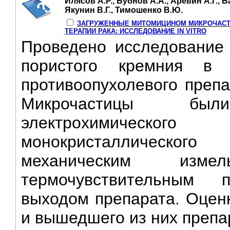
Илясов А.Р., Бубнов А.А., Аревин А.Г., 
Якунин В.Г., Тимошенко В.Ю.
ЗАГРУЖЕННЫЕ МИТОМИЦИНОМ МИКРОЧАСТ
ТЕРАПИИ РАКА: ИССЛЕДОВАНИЕ IN VITRO
Проведено исследование i
пористого кремния в 
противоопухолевого препа
Микрочастицы бы
электрохимическо
монокристаллическог
механическим изм
термочувствительным
выходом препарата. Оценк
и вышедшего из них препа