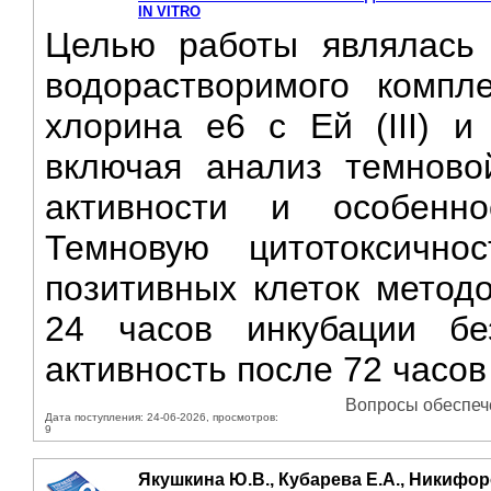
IN VITRO
Целью работы являлась 
водорастворимого компл
хлорина е6 с Ей (III) и 
включая анализ темновой
активности и особенно
Темновую цитотоксичн
позитивных клеток метод
24 часов инкубации бе
активность после 72 часов
Вопросы обеспече
Дата поступления: 24-06-2026, просмотров:
9
Якушкина Ю.В., Кубарева Е.А., Никифор