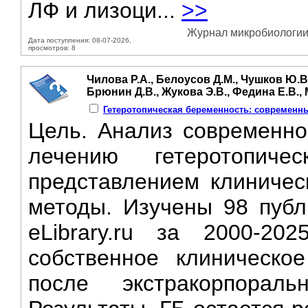
ЛФ и лизоци...
>>
Журнал микробиологии,
Дата поступления: 08-07-2026,
просмотров: 8
Чилова Р.А., Белоусов Д.М., Чушков Ю.В.
Брюнин Д.В., Жукова Э.В., Федина Е.В.,
Гетеротопическая беременность: современны
Цель. Анализ современно
лечению гетеротопич
представлением клиничес
методы. Изучены 98 публ
eLibrary.ru за 2000-20
собственное клиническо
после экстракорпораль