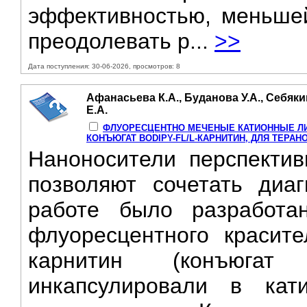
эффективностью, меньшей
преодолевать р...
>>
Дата поступления: 30-06-2026, просмотров: 8
Афанасьева К.А., Буданова У.А., Себяки
Е.А.
ФЛУОРЕСЦЕНТНО МЕЧЕНЫЕ КАТИОННЫЕ Л
КОНЪЮГАТ BODIPY-FL/L-КАРНИТИН, ДЛЯ ТЕРАН
Наноносители перспектив
позволяют сочетать диа
работе было разработа
флуоресцентного красит
карнитин (конъюгат 
инкапсулировали в ка