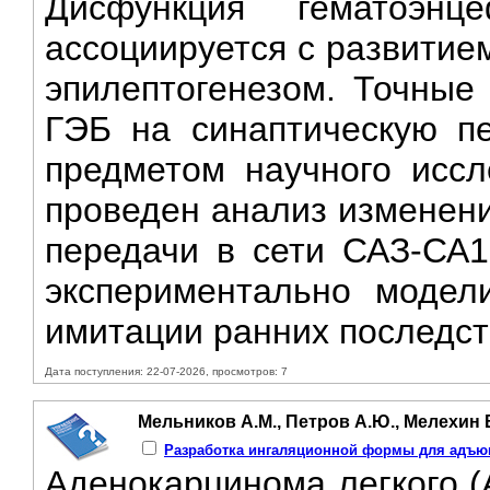
Дисфункция гематоэнц
ассоциируется с развитие
эпилептогенезом. Точные
ГЭБ на синаптическую пе
предметом научного иссл
проведен анализ изменен
передачи в сети САЗ-СА1 
экспериментально модел
имитации ранних последст
Дата поступления: 22-07-2026, просмотров: 7
Мельников А.М., Петров А.Ю., Мелехин В
Разработка ингаляционной формы для адъю
Аденокарцинома легкого (