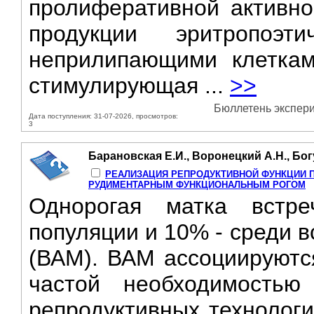
пролиферативной активно
продукции эритропоэт
неприлипающими клетка
стимулирующая ...
>>
Бюллетень экспери
Дата поступления: 31-07-2026, просмотров:
3
Барановская Е.И., Воронецкий А.Н., Бог
РЕАЛИЗАЦИЯ РЕПРОДУКТИВНОЙ ФУНКЦИИ П
РУДИМЕНТАРНЫМ ФУНКЦИОНАЛЬНЫМ РОГОМ
Однорогая матка встр
популяции и 10% - среди 
(ВАМ). ВАМ ассоциируютс
частой необходимостью
репродуктивных технологи