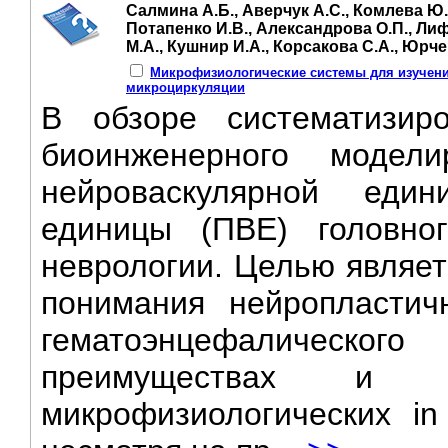
Салмина А.Б., Аверчук А.С., Комлева Ю.К
Потапенко И.В., Александрова О.П., Лиф
М.А., Кушнир И.А., Корсакова С.А., Юрч
Микрофизиологические системы для изучени
микроциркуляции
В обзоре систематизир
биоинженерного модели
нейроваскулярной един
единицы (ПВЕ) головно
неврологии. Целью являет
понимания нейропластич
гематоэнцефалическ
преимуществах и не
микрофизиологических in 