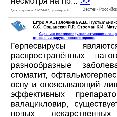
несмотря на пр...
>>
Вестник Российск
Дата поступления: 01-07-2026, просмотров: 6
Штро А.А., Галочкина А.В., Пустыльнико
С.С., Оршанская Я.Р., Стосман К.И., Мату
Скрининг противовирусной активности веще
отношении вируса простого герпеса
Герпесвирусы являю
распространённых пато
разнообразные заболев
стоматит, офтальмогерпес
оспу и опоясывающий лиш
эффективных препарат
валацикловир, существуе
новых лекарственны