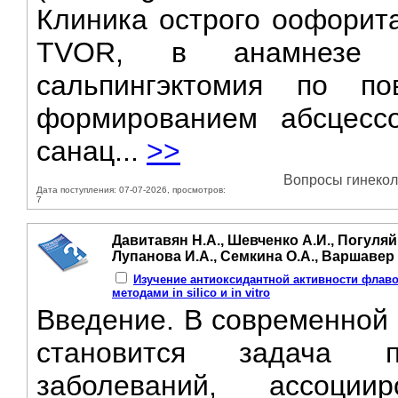
Клиника острого оофорита
TVOR, в анамнезе п
сальпингэктомия по по
формированием абсцесс
санац...
>>
Вопросы гинеколо
Дата поступления: 07-07-2026, просмотров:
7
Давитавян Н.А., Шевченко А.И., Погуляй
Лупанова И.А., Семкина О.А., Варшавер 
Изучение антиоксидантной активности флав
методами in silico и in vitro
Введение. B современной 
становится задача п
заболеваний, ассоци