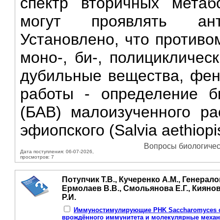
спектр вторичных метаб
могут проявлять анти
Установлено, что против
моно-, би-, полицикличес
дубильные вещества, фен
работы - определение б
(БАВ) малоизученного ра
эфиопского (Salvia aethiopis
Вопросы биологическ
Дата поступления: 06-07-2026,
просмотров: 7
Потупчик Т.В., Кучеренко А.М., Генерало
Ермолаев В.В., Смольянова Е.Г., Киянов
Р.И.
Иммуностимулирующие PHK Saccharomyces cer
врождённого иммунитета и молекулярные меха