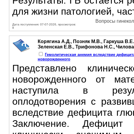
Результаты. ГБ остается 
для жизни патологией, час
Вопросы гинеколо
Дата поступления: 07-07-2026, просмотров:
8
Корягина А.Д., Позняк М.В., Гаркуша В.Е.
Зеленская Е.В., Трифонова Н.С., Чилова 
Гемолитическая анемия вследствие дефицит
новорожденного
Представлено клиничес
новорожденного от мат
наступила в результ
оплодотворения с развив
вследствие дефицита глю
Заключение. Дефицит