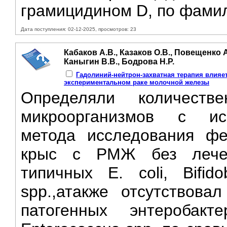
грамицидином D, по фамил
Дата поступления: 02-12-2025, просмотров: 23
Кабаков А.В., Казаков О.В., Повещенко А.
Каныгин В.В., Бодрова Н.Р.
Гадолиний-нейтрон-захватная терапия влияе
экспериментальном раке молочной железы
Определяли количеств
микроорганизмов с исп
метода исследования фе
крыс с РМЖ без лечен
типичных Е. coli, Bifido
sрр.,атакже отсутствова
патогенных энтеробакт