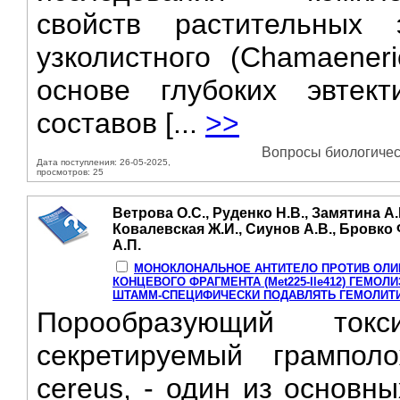
свойств растительных 
узколистного (Chamaeneri
основе глубоких эвтект
составов [...
>>
Вопросы биологическ
Дата поступления: 26-05-2025,
просмотров: 25
Ветрова О.С., Руденко Н.В., Замятина А.
Ковалевская Ж.И., Сиунов А.В., Бровко 
А.П.
МОНОКЛОНАЛЬНОЕ АНТИТЕЛО ПРОТИВ ОЛ
КОНЦЕВОГО ФРАГМЕНТА (Met225-Ile412) ГЕМОЛИЗ
ШТАММ-СПЕЦИФИЧЕСКИ ПОДАВЛЯТЬ ГЕМОЛИТ
Порообразующий токс
секретируемый грамполо
cereus, - один из основн