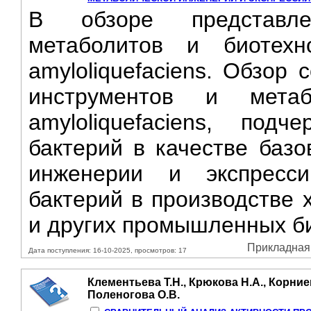
В обзоре представле
метаболитов и биотехно
amyloliquefaciens. Обзор
инструментов и метаб
amyloliquefaciens, под
бактерий в качестве базо
инженерии и экспресс
бактерий в производстве 
и других промышленных био
Прикладная 
Дата поступления: 16-10-2025, просмотров: 17
Клементьева Т.Н., Крюкова Н.А., Корниен
Поленогова О.В.