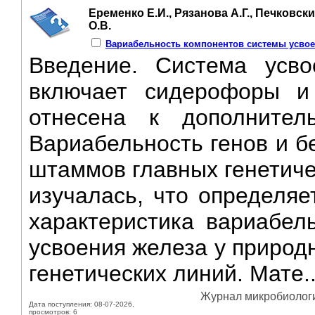
Еременко Е.И., Рязанова А.Г., Печковски
О.В.
Вариабельность компонентов системы усвоени
Введение. Система усвое
включает сидерофоры и
отнесена к дополнител
Вариабельность генов и б
штаммов главных генетичес
изучалась, что определяе
характеристика вариабел
усвоения железа у природ
генетических линий. Мате.
Журнал микробиологии
Дата поступления: 08-07-2026,
просмотров: 6