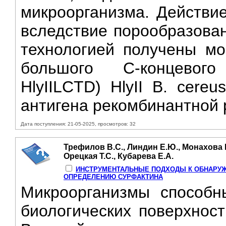
микроорганизма. Действие
вследствие порообразова
технологией получены мо
большого С-концевого
HlyIILCTD) HlyII В. cere
антигена рекомбинантной 
Дата поступления: 21-05-2025, просмотров: 32
Трефилов В.С., Линдин Е.Ю., Монахова М
Орецкая Т.С., Кубарева Е.А.
ИНСТРУМЕНТАЛЬНЫЕ ПОДХОДЫ К ОБНАРУ
ОПРЕДЕЛЕНИЮ СУРФАКТИНА
Микроорганизмы способн
биологических поверхност