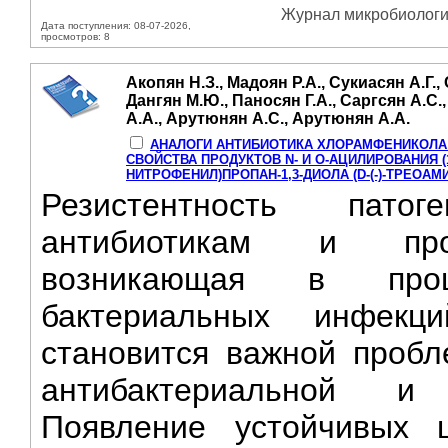
Журнал микробиологии
Дата поступления: 08-07-2026,
просмотров: 8
Акопян Н.З., Мадоян Р.А., Сукиасян А.Г.,
Дангян М.Ю., Паносян Г.А., Саргсян А.С
А.А., Арутюнян А.С., Арутюнян А.А.
АНАЛОГИ АНТИБИОТИКА ХЛОРАМФЕНИКОЛА:
СВОЙСТВА ПРОДУКТОВ N- И О-АЦИЛИРОВАНИЯ (1S
НИТРОФЕНИЛ)ПРОПАН-1,3-ДИОЛА (D-(-)-TPEOAM
Резистентность пато
антибиотикам и прот
возникающая в проц
бактериальных инфекц
становится важной пробл
антибактериальной и 
Появление устойчивых 