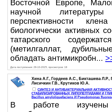
Восточной Европе, Мало
научной литератур
перспективности клен
биологически активных со
татарского содержат
(метилгаллат, дубильн
обладать антимикробн...
>
Дата поступления: 28-10-2025, просмотров: 18
Хина А.Г., Гордеев А.С., Бикташева Л.Р.,
Лисичкин Г.В., Крутиков Ю.А.
СИНТЕЗ И АНТИБАКТЕРИАЛЬНАЯ АКТИВНОС
СТАБИЛИЗИРОВАННЫХ ЛИПОПЕПТИДАМИ И ГЛ
Bacillus amyloliquefaciens И Pseudomonas fluore
В работе изучены 