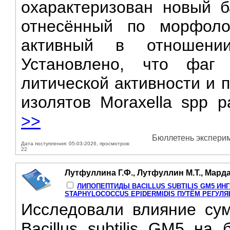
охарактеризован новый 
отнесённый по морфоло
активный в отношении
Установлено, что фаг
литической активности и 
изолятов Moraxella spp р
>>
Бюллетень эксперим
Дата поступления: 05-03-2026, просмотров:
22
Лутфуллина Г.Ф., Лутфуллин М.Т., Мард
ЛИПОПЕПТИДЫ BACILLUS SUBTILIS GM5 И
STAPHYLOCOCCUS EPIDERMIDIS ПУТЁМ РЕГУЛ
Исследовали влияние су
Bacillus subtilis GM5 на