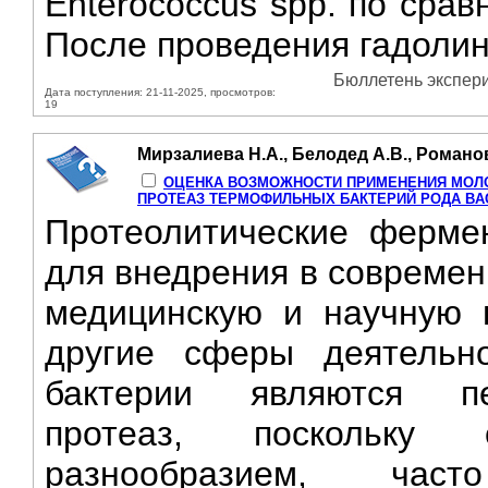
Enterococcus spp. по сра
После проведения гадолин
Бюллетень экспери
Дата поступления: 21-11-2025, просмотров:
19
Мирзалиева Н.А., Белодед А.В., Романо
ОЦЕНКА ВОЗМОЖНОСТИ ПРИМЕНЕНИЯ МОЛ
ПРОТЕАЗ ТЕРМОФИЛЬНЫХ БАКТЕРИЙ РОДА BA
Протеолитические ферме
для внедрения в совреме
медицинскую и научную п
другие сферы деятельн
бактерии являются пе
протеаз, поскольку
разнообразием, час