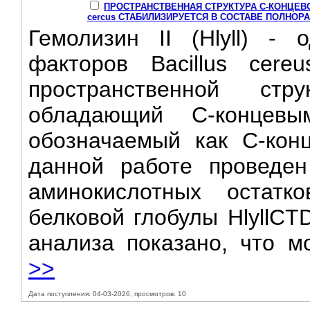
ПРОСТРАНСТВЕННАЯ СТРУКТУРА С-КОНЦЕВОГ
cercus СТАБИЛИЗИРУЕТСЯ В СОСТАВЕ ПОЛНОР
Гемолизин II (Hlyll) -
факторов Bacillus cere
пространственной стр
обладающий С-концев
обозначаемый как С-конце
данной работе проведен
аминокислотных остатк
белковой глобулы HlyllC
анализа показано, что мо
>>
Дата поступления: 04-03-2026, просмотров: 10