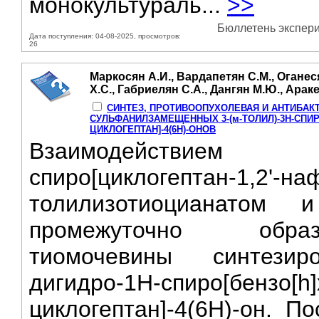
монокультураль...
>>
Бюллетень экспери
Дата поступления: 04-08-2025, просмотров:
26
Маркосян А.И., Вардапетян С.М., Оганес
Х.С., Габриелян С.А., Дангян М.Ю., Араке
СИНТЕЗ, ПРОТИВООПУХОЛЕВАЯ И АНТИБАК
СУЛЬФАНИЛЗАМЕЩЕННЫХ 3-(м-ТОЛИЛ)-3Н-СПИРО
ЦИКЛОГЕПТАН]-4(6Н)-ОНОВ
Взаимодействием
спиро[циклогептан-1,2'-н
толилизотиоцианатом 
промежуточно образ
тиомочевины синтезиров
дигидро-1H-спиро[бензо[h]
циклогептан]-4(6H)-он. П