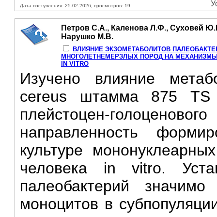
У
Дата поступления: 25-02-2026, просмотров: 19
Петров С.А., Каленова Л.Ф., Суховей Ю.Г
Нарушко М.В.
ВЛИЯНИЕ ЭКЗОМЕТАБОЛИТОВ ПАЛЕОБАКТЕР
МНОГОЛЕТНЕМЕРЗЛЫХ ПОРОД HA МЕХАНИЗМЫ
IN VITRO
Изучено влияние метабо
cereus штамма 875 TS 
плейстоцен-голоценов
направленность форми
культуре мононуклеарных
человека in vitro. Уст
палеобактерий значимо
моноцитов в субпопуляци