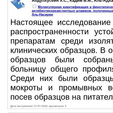
Абдулхусейн Х.С., Кадим Б.М., Аль-Адха
Молекулярная идентификация и фенотипичес
антибиотикорезистентных штаммов, полученных
Аль-Насирии
Настоящее исследование
распространенности усто
препаратам среди изоля
клинических образцов. В 
образцов были собран
больницу общего профиля
Среди них были образцы
мокроты и промывных в
посев образцов на питател
Дата поступления: 27-07-2026, просмотров: 3