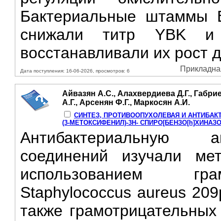
Бактериальные штаммы В. 
снижали титр YBK и 
восстанавливали их рост д
Прикладная
Дата поступления: 16-06-2026, просмотров: 6
Айвазян А.С., Алахвердиева Д.Г., Габри
А.Г., Арсенян Ф.Г., Маркосян А.И.
СИНТЕЗ, ПРОТИВООПУХОЛЕВАЯ И АНТИБАКТ
(3-МЕТОКСИФЕНИЛ)-3Н- СПИРО[БЕНЗО[h]ХИНАЗО
Антибактериальную а
соединений изучали ме
использованием гра
Staphylococcus aureus 209p
также грамотрицательных п