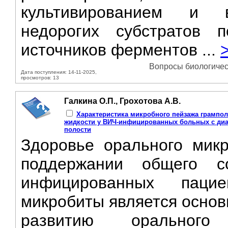
культивированием и в
недорогих субстратов 
источников ферментов ...
Вопросы биологическ
Дата поступления: 14-11-2025,
просмотров: 13
Галкина О.П., Грохотова А.В.
Характеристика микробного пейзажа грампо
жидкости у ВИЧ-инфицированных больных с ди
полости
Здоровье орального мик
поддержании общего с
инфицированных паци
микробиты является осно
развитию орального