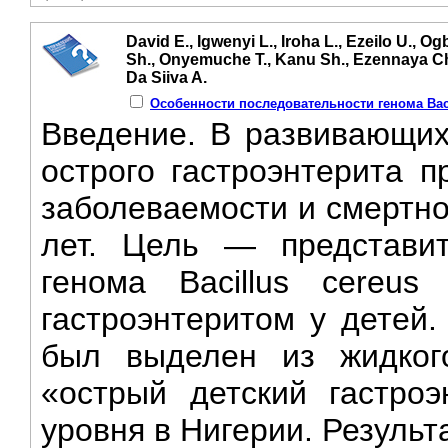
David E., Igwenyi L., Iroha L., Ezeilo U., O
Sh., Onyemuche T., Kanu Sh., Ezennaya Ch.
Da Siiva A.
Особенности последовательности генома Baci
Введение. B развивающих
острого гастроэнтерита п
заболеваемости и смертно
лет. Цель — представит
генома Bacillus cereu
гастроэнтеритом у детей
был выделен из жидког
«острый детский гастроэ
уровня в Нигерии. Результ