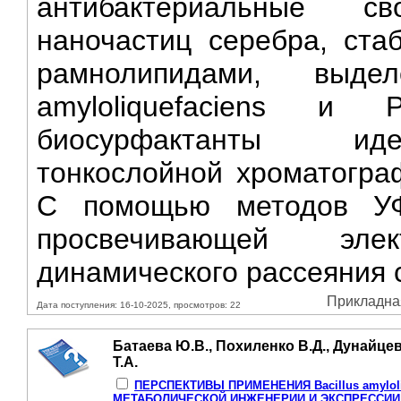
антибактериальные с
наночастиц серебра, ста
рамнолипидами, выд
amyloliquefaciens и 
биосурфактанты иде
тонкослойной хроматогра
С помощью методов УФ-
просвечивающей эле
динамического рассеяния 
Прикладная
Дата поступления: 16-10-2025, просмотров: 22
Батаева Ю.В., Похиленко В.Д., Дунайцев 
Т.А.
ПЕРСПЕКТИВЫ ПРИМЕНЕНИЯ Bacillus amyloli
МЕТАБОЛИЧЕСКОЙ ИНЖЕНЕРИИ И ЭКСПРЕССИИ 