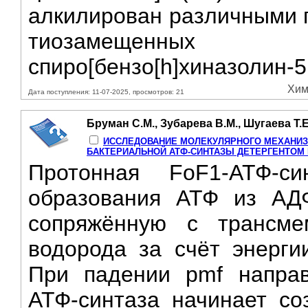
алкилирован различными г
тиозамещенных
спиро[бензо[h]хиназолин-5,
Хим
Дата поступления: 11-07-2025, просмотров: 21
Бруман С.М., Зубарева В.М., Шугаева Т.Е
ИССЛЕДОВАНИЕ МОЛЕКУЛЯРНОГО МЕХАНИЗМ
БАКТЕРИАЛЬНОЙ АТФ-СИНТАЗЫ ДЕТЕРГЕНТОМ
Протонная FoF1-АТФ-си
образования АТФ из АДФ
сопряжённую с трансме
водорода за счёт энерги
При падении pmf направ
АТФ-синтаза начинает со