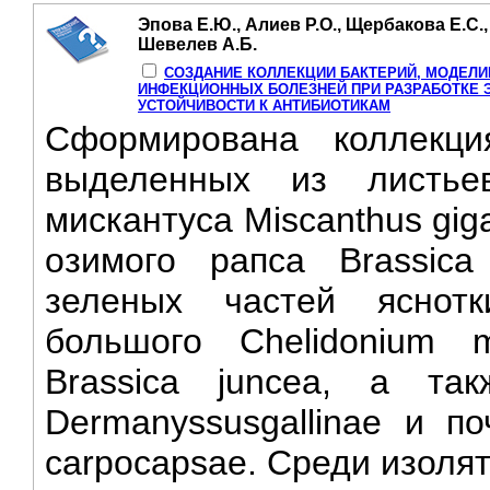
Эпова Е.Ю., Алиев Р.О., Щербакова Е.С., 
Шевелев А.Б.
СОЗДАНИЕ КОЛЛЕКЦИИ БАКТЕРИЙ, МОДЕЛ
ИНФЕКЦИОННЫХ БОЛЕЗНЕЙ ПРИ РАЗРАБОТКЕ 
УСТОЙЧИВОСТИ К АНТИБИОТИКАМ
Сформирована коллекци
выделенных из листье
мискантуса Miscanthus gig
озимого рапса Brassica
зеленых частей яснот
большого Chelidonium 
Brassica juncea, а та
Dermanyssusgallinae и п
carpocapsae. Среди изолят