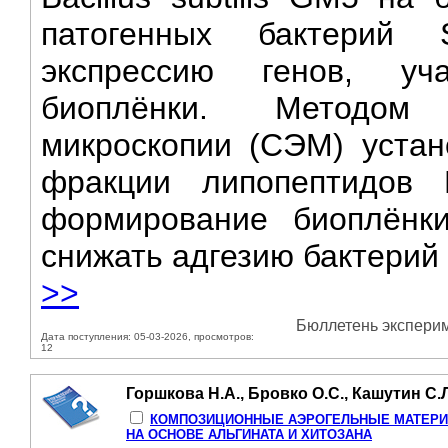
патогенных бактерий S
экспрессию генов, у
биоплёнки. Методом 
микроскопии (СЭМ) устан
фракции липопептидов В
формирование биоплёнки
снижать адгезию бактерий н
>>
Бюллетень эксперим
Дата поступления: 05-03-2026, просмотров:
12
Горшкова Н.А., Бровко О.С., Кашутин С.Л
КОМПОЗИЦИОННЫЕ АЭРОГЕЛЬНЫЕ МАТЕРИ
НА ОСНОВЕ АЛЬГИНАТА И ХИТОЗАНА