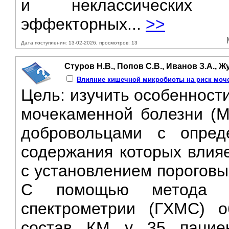
и неклассических (
эффекторных...
>>
Дата поступления: 13-02-2026, просмотров: 13
Стуров Н.В., Попов С.В., Иванов З.А., Ж
Влияние кишечной микробиоты на риск моч
Цель: изучить особенност
мочекаменной болезни (М
добровольцами с опред
содержания которых влияе
с установлением пороговы
С помощью метода га
спектрометрии (ГХМС) 
состав КМ у 35 пацие