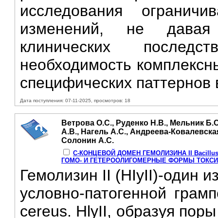
исследования ограничи
изменений, не давая
клинических послед
необходимость комплексн
специфических паттернов в
Дата поступления: 07-11-2025, просмотров: 18
Ветрова О.С., Руденко Н.В., Мельник Б.С
А.В., Нагель А.С., Андреева-Ковалевская
Солонин А.С.
С-КОНЦЕВОЙ ДОМЕН ГЕМОЛИЗИНА II Bacill
ГОМО- И ГЕТЕРООЛИГОМЕРНЫЕ ФОРМЫ ТОКС
Гемолизин II (НIуII)-один
условно-патогенной грамп
cereus. HlyII, образуя пор