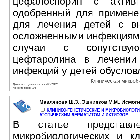
цефалоспорин с акти
одобренный для применен
для лечения детей с в
осложненными инфекциями 
случаи с сопутствую
цефтаролина в лечении
инфекций у детей обусловл
Клиническая микроби
Дата поступления: 22-10-2024,
просмотров: 26
Мавлянова Ш.З., Эшниязов М.М., Исмоги
КЛИНИКО-ГЕНЕТИЧЕСКИЕ И МИКРОБИОЛОГ
АТОПИЧЕСКИМ ДЕРМАТИТОМ И ИХТИОЗОМ
В статье представле
микробиологических и кл