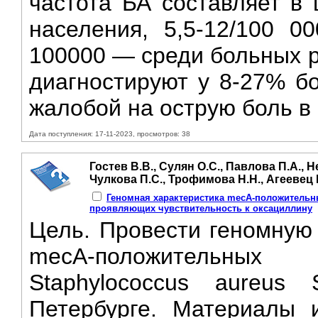
частота БА составляет в 
населения, 5,5-12/100 
100000 — среди больных р
диагностируют у 8-27% бо
жалобой на острую боль в 
Дата поступления: 17-11-2023, просмотров: 38
Гостев В.В., Сулян О.С., Павлова П.А., 
Чулкова П.С., Трофимова Н.Н., Агеевец В
Геномная характеристика mecA-положительны
проявляющих чувствительность к оксациллину
Цель. Провести геномную 
mecA-положительных 
Staphylococcus aureus
Петербурге. Материалы 