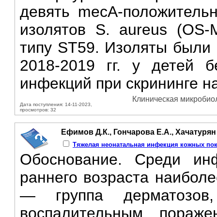
девять mecA-положительн
изолятов S. aureus (OS-
типу ST59. Изоляты были 
2018-2019 гг. у детей б
инфекций при скрининге на
Клиническая микробиол
Дата поступления: 14-11-2023,
просмотров: 32
Ефимов Д.К., Гончарова Е.А., Хачатурян 
Тяжелая неонатальная инфекция кожных пок
Обоснование. Среди ин
раннего возраста наиболе
— группа дерматозов,
воспалительным пораж