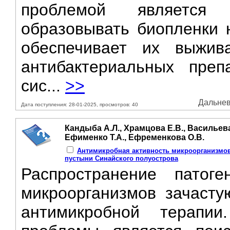
проблемой является 
образовывать биопленки н
обеспечивает их выжив
антибактериальных пре
сис...
>>
Дальнев
Дата поступления: 28-01-2025, просмотров: 40
Кандыба А.Л., Храмцова Е.В., Васильева
Ефименко Т.А., Ефременкова О.В.
Антимикробная активность микроорганизмо
пустыни Синайского полуострова
Распространение патоге
микроорганизмов зачасту
антимикробной терап