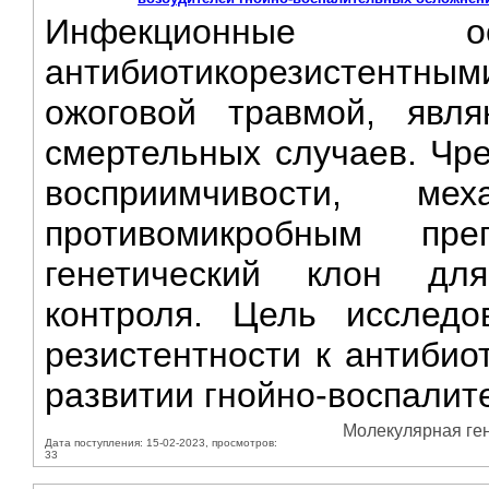
Инфекционные ос
антибиотикорезистентн
ожоговой травмой, явл
смертельных случаев. Чр
восприимчивости, ме
противомикробным пр
генетический клон для
контроля. Цель исследо
резистентности к антибио
развитии гнойно-воспалите
Молекулярная гене
Дата поступления: 15-02-2023, просмотров:
33