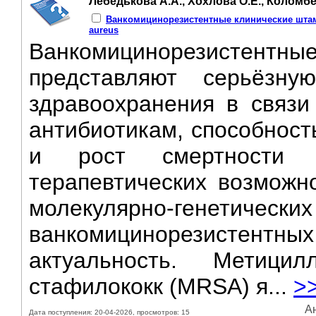
Лебедькова А.А., Хохлова О.Е., Коломбет
Ванкомицинорезистентные клинические штамм
aureus
Ванкомицинорезисте
представляют серьёзну
здравоохранения в связи
антибиотикам, способнос
и рост смертности 
терапевтических возможно
молекулярно-генет
ванкомицинорезистентны
актуальность. Метицил
стафилококк (MRSA) я...
>
Ан
Дата поступления: 20-04-2026, просмотров: 15