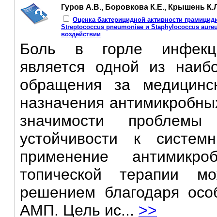
Гуров А.В., Боровкова К.Е., Крышень К.
Оценка бактерицидной активности грамицид
Streptococcus pneumoniae и Staphylococcus aur
воздействии
Боль в горле инфекцио
является одной из наиб
обращения за медицин
назначения антимикробных
значимости проблемы 
устойчивости к систем
применение антимикр
топической терапии мо
решением благодаря осо
АМП. Цель ис...
>>