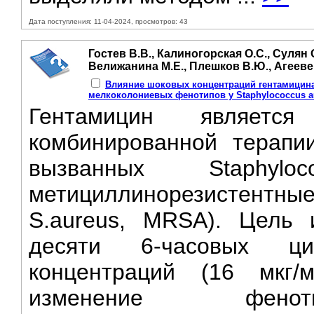
Дата поступления: 11-04-2024, просмотров: 43
Гостев В.В., Калиногорская О.С., Сулян 
Велижанина М.Е., Плешков В.Ю., Агееве
Влияние шоковых концентраций гентамицина
мелкоколониевых фенотипов у Staphylococcus a
Гентамицин являетс
комбинированной терапи
вызванных Staphylo
метициллинорезистентные 
S.aureus, MRSA). Цель 
десяти 6-часовых ци
концентраций (16 мкг/
изменение фен