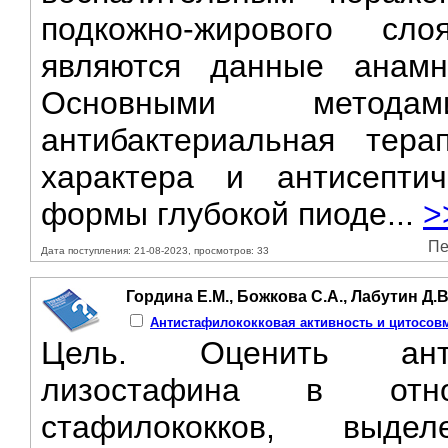
подкожно-жирового сло
являются данные анамн
Основными метода
антибактериальная тера
характера и антисептич
формы глубокой пиоде...
>
Пе
Дата поступления: 21-08-2023, просмотров: 33
Гордина Е.М., Божкова С.А., Лабутин Д.В.
Антистафилококковая активность и цитосов
Цель. Оценить антиб
лизостафина в отн
стафилококков, выд