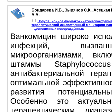
Бондарева И.Б., Зырянов С.К., Асецкая 
А.А.
Популяционное фармакокинетическое/фарма
терапевтический лекарственный мониторинг ва
недоношенных новорождённых
Ванкомицин широко испо
инфекций, вызванн
микроорганизмами, вклю
штаммы Staphylococc
антибактериальной тера
оптимальной эффективнос
развития потенциальн
Особенно это актуаль
терапевтическим диапа