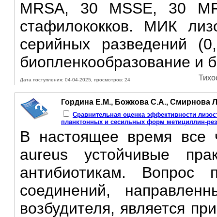
MRSA, 30 MSSE, 30 MR
стафилококков. МИК лиз
серийных разведений (0
биопленкообразование и б
Тихо
Дата поступления: 04-04-2025, просмотров: 24
Гордина Е.М., Божкова С.А., Смирнова Л
Сравнительная оценка эффективности лизос
планктонных и сесильных форм метициллин-рези
В настоящее время все 
aureus устойчивые пра
антибиотикам. Вопрос 
соединений, направлен
возбудителя, является пр