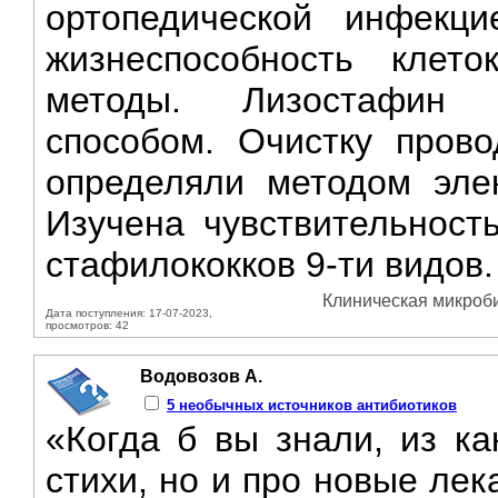
ортопедической инфекц
жизнеспособность клет
методы. Лизостафин 
способом. Очистку прово
определяли методом эле
Изучена чувствительност
стафилококков 9-ти видов.
Клиническая микроби
Дата поступления: 17-07-2023,
просмотров: 42
Водовозов А.
5 необычных источников антибиотиков
«Когда б вы знали, из ка
стихи, но и про новые ле