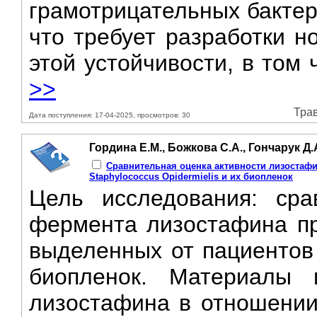
грамотрицательных бактер
что требует разработки н
этой устойчивости, в том 
>>
Трав
Дата поступления: 17-04-2025, просмотров: 30
Гордина Е.М., Божкова С.А., Гончарук Д.А
Сравнительная оценка активности лизостафин
Staphylococcus Opidermielis и их биопленок
Цель исследования: сра
фермента лизостафина про
выделенных от пациентов 
биопленок. Материалы 
лизостафина в отношении