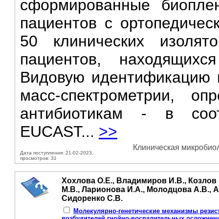
сформированные биоплен
пациентов с ортопедичес
50 клинических изолят
пациентов, находящихс
Видовую идентификацию 
масс-спектрометрии, оп
антибиотикам - в соо
EUCAST...
>>
Клиническая микробиол
Дата поступления: 21-02-2023,
просмотров: 31
Хохлова О.Е., Владимиров И.В., Козлов 
М.В., Ларионова И.А., Молодцова А.В., А
Сидоренко С.В.
Молекулярно-генетические механизмы резис
возбудителей гнойно-воспалительных осложнен