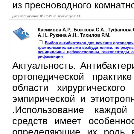
из пресноводного комнатно
Дата поступления: 05-02-2026, просмотров: 14
Касимова А.Р., Божкова С.А., Туфанова 
А.Н., Рукина А.Н., Тихилов Р.М.
Выбор антибиотиков для лечения ортопедич
грамположительными возбудителями, по результ
пенициллины, цефалоспорины, гликопептиды, о
рифампицин
Актуальность. Антибактер
ортопедической практик
области хирургического
эмпирической и этиотроп
.Использование каждой
средств имеет особенно
определяющие их роль в