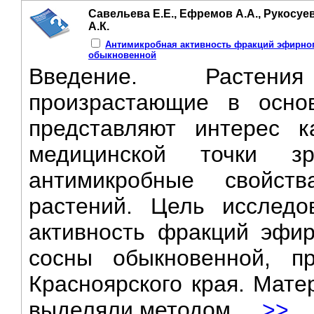
Савельева Е.Е., Ефремов А.А., Рукосуев
А.К.
Антимикробная активность фракций эфирног
обыкновенной
Введение. Растени
произрастающие в осно
представляют интерес к
медицинской точки зр
антимикробные свойс
растений. Цель исследо
активность фракций эфир
сосны обыкновенной, п
Красноярского края. Мат
выделяли методом ...
>>