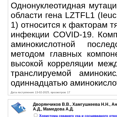
Однонуклеотидная мутаци
области гена LZTFL1 (Ieucine
1) относится к факторам 
инфекции COVID-19. Комп
аминокислотной после
методом главных компон
высокой корреляции межд
транслируемой аминокис
одиннадцатью аминокислот
Дата поступления: 13-02-2025, просмотров: 17
Дворянчиков В.В., Хамгушкеева Н.Н., Ан
А.Д., Мамедова А.Д.
Хористома среднего уха и сосцевидного отро