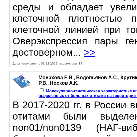
среды и обладает увели
клеточной плотностью 
клеточной линией при то
Оверэкспрессия пары г
достоверном...
>>
Дата поступления: 01-12-2022, просмотров: 34
Монахова Е.В., Водопьянов А.С., Крутик
Р.В., Носков А.К.
Молекулярно-генетическая характеристика шт
выделенных от больных отитами на территории
В 2017-2020 гг. в России 
отитами были выделе
non01/non0139 (НАГ-