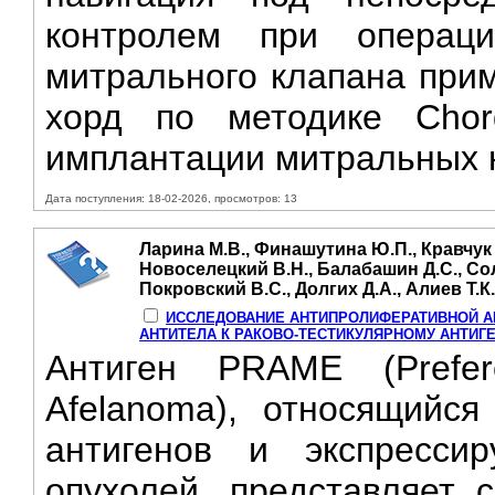
контролем при операц
митрального клапана при
хорд по методике Chor
имплантации митральных н
Дата поступления: 18-02-2026, просмотров: 13
Ларина М.В., Финашутина Ю.П., Кравчук 
Новоселецкий В.Н., Балабашин Д.С., Сол
Покровский В.С., Долгих Д.А., Алиев Т.К
ИССЛЕДОВАНИЕ АНТИПРОЛИФЕРАТИВНОЙ А
АНТИТЕЛА К РАКОВО-ТЕСТИКУЛЯРНОМУ АНТИГ
Антиген PRAME (Prefere
Afelanoma), относящийся
антигенов и экспресси
опухолей, представляет 