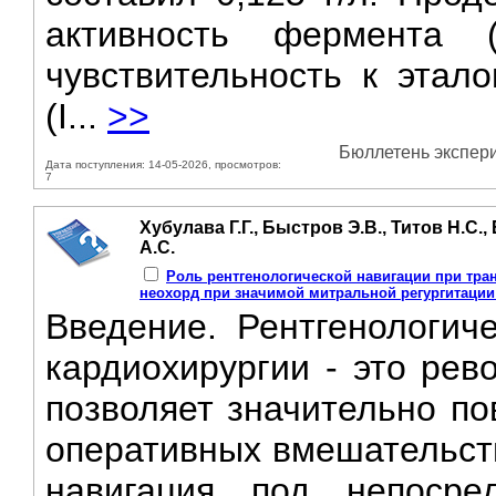
активность фермента
чувствительность к этало
(I...
>>
Бюллетень экспери
Дата поступления: 14-05-2026, просмотров:
7
Хубулава Г.Г., Быстров Э.В., Титов Н.С.,
А.С.
Роль рентгенологической навигации при тр
неохорд при значимой митральной регургитаци
Введение. Рентгенологич
кардиохирургии - это рев
позволяет значительно по
оперативных вмешательств
навигация под непосред