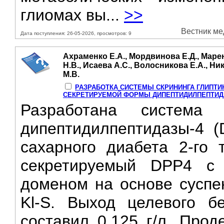
глиомах вы...
>>
Вестник мед
Дата поступления: 26-05-2026, просмотров: 9
Ахраменко Е.А., Мордвинова Е.Д., Марен
Н.В., Исаева А.С., Волосникова Е.А., Ни
М.В.
РАЗРАБОТКА СИСТЕМЫ СКРИНИНГА ГЛИПТИ
СЕКРЕТИРУЕМОЙ ФОРМЫ ДИПЕПТИДИЛПЕПТИД
Разработана система 
дипептидилпептидазы-4 
сахарного диабета 2-го 
секретируемый DPP4 с
доменом на основе суспе
Kl-S. Выход целевого б
составил 0,125 г/л. Прод