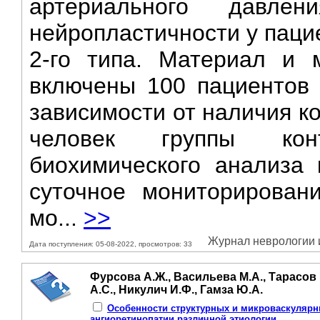
артериального давле
нейропластичности у паци
2-го типа. Материал и 
включены 100 пациентов 
зависимости от наличия к
человек группы кон
биохимического анализа 
суточное мониторирован
мо...
>>
Журнал неврологии и 
Дата поступления: 05-08-2022, просмотров: 33
Фурсова А.Ж., Васильева М.А., Тарасов 
А.С., Никулич И.Ф., Гамза Ю.А.
Особенности структурных и микроваскулярн
ангиоретинопатии различной этиологии