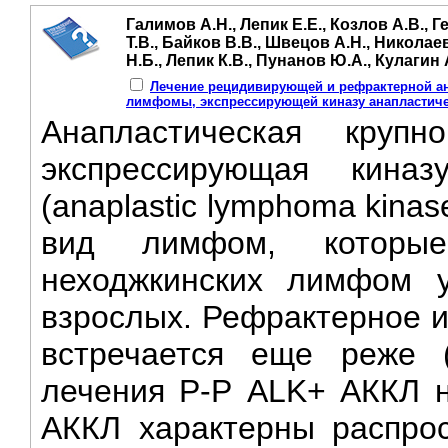
Галимов А.Н., Лепик Е.Е., Козлов А.В., Г
Т.В., Байков В.В., Швецов А.Н., Николае
Н.Б., Лепик К.В., Пунанов Ю.А., Кулагин 
Лечение рецидивирующей и рефрактерной а
лимфомы, экспрессирующей киназу анапластич
Анапластическая крупн
экспрессирующая кина
(anaplastic lymphoma kinas
вид лимфом, которые
неходжкинских лимфом 
взрослых. Рефрактерное и
встречается еще реже (
лечения Р-Р ALK+ АККЛ н
АККЛ характерны распрос