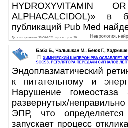
HYDROXYVITAMIN O
ALPHACALCIDOL)» в б
публикаций Pub Med найде
Неврология, нейро
Дата поступления: 30-06-2021, просмотров: 39
Баба Б., Чалышкан М., Беюк Г., Хаджише
ХИМИЧЕСКИЙ ШАПЕРОН РВА ОСЛАБЛЯЕТ ЭП
SOCS3, РЕГУЛЯТОРА ПЕРЕДАЧИ СИГНАЛОВ ЛЕП
Эндоплазматический ретик
к питательному и энерг
Нарушение гомеостаза
развернутых/неправильно
ЭПР, что определяется
запускает процесс отклик