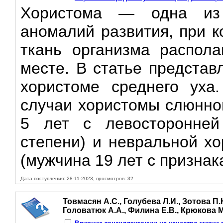
Хористома — одна из 
аномалий развития, при к
ткань организма распола
месте. В статье представ
хористоме среднего уха
случаи хористомы слюнной
5 лет с левосторонней 
степени) и невральной хо
(мужчина 19 лет с признак
Дата поступления: 28-11-2023, просмотров: 32
Товмасян А.С., Голубева Л.И., Зотова П.К
Головатюк А.А., Филина Е.В., Крюкова М