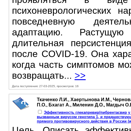
психоневрологических на
повседневную деятел
адаптацию. Растущую
длительная персистенци
после COVID-19. Она хара
когда часть симптомов мо
возвращать...
>>
Дата поступления: 27-03-2025, просмотров: 16
Ткаченко Л.И., Хаертынова И.М., Чернов
П.О., Бхагат А., Миленин Д.О., Магдыч О.
Эффективность глекапревир/пибрентасвир у 
вызванным вирусом генотипа 1, и предшествую
прямого противовирусного действия в России (
Цель. Описать эффективн