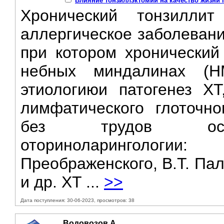
Влияние тонзиллэктомии на качество жизни 
Хронический тонзилли
аллергическое заболеван
при котором хронический
небных миндалинах (Н
этиологиюи патогенез XT
лимфатического глоточно
без трудов основ
оториноларингологии
Преображенского, В.Т. Пал
и др. XT ...
>>
Дата поступления: 30-06-2023, просмотров: 38
Водовозов А.