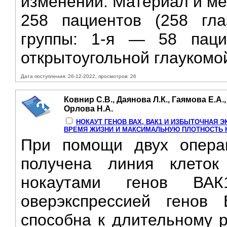
изменений. Материал и ме
258 пациентов (258 гла
группы: 1-я — 58 паци
открытоугольной глаукомой
Дата поступления: 26-12-2022, просмотров: 26
Ковнир С.В., Даянова Л.К., Гаямова Е.А.
Орлова Н.А.
НОКАУТ ГЕНОВ ВАХ, ВАК1 И ИЗБЫТОЧНАЯ 
ВРЕМЯ ЖИЗНИ И МАКСИМАЛЬНУЮ ПЛОТНОСТЬ К
При помощи двух операц
получена линия клето
нокаутами генов В
оверэкспрессией генов
способна к длительному р