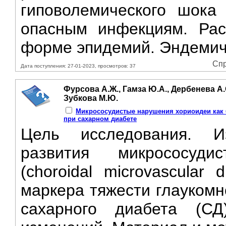
гиповолемического шока
опасным инфекциям. Расп
форме эпидемий. Эндемиче
Спр
Дата поступления: 27-01-2023, просмотров: 37
Фурсова А.Ж., Гамза Ю.А., Дербенева А.С
Зубкова М.Ю.
Микрососудистые нарушения хориоидеи как
при сахарном диабете
Цель исследования. Из
развития микрососуд
(choroidal microvascular
маркера тяжести глаукомн
сахарного диабета (СД