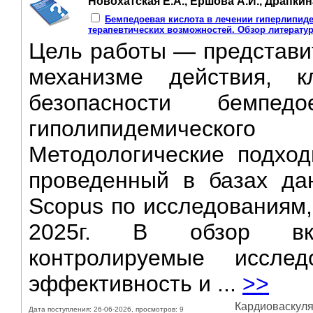
Новохатская Е.А., Ершова А.И., Драпкин
Бемпедоевая кислота в лечении гиперлипиде
терапевтических возможностей. Обзор литерату
Цель работы — представи
механизме действия, к
безопасности бемпе
гиполипидемического
Методологические подход
проведенный в базах да
Scopus по исследованиям,
2025г. B обзор вкл
контролируемые иссле
эффективность и ...
>>
Кардиоваскуляр
Дата поступления: 26-06-2026, просмотров: 9