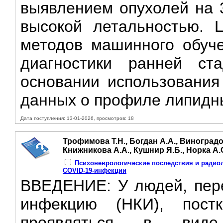
выявлением опухолей на 3
высокой летальностью. 
методов машинного обуч
диагностики ранней ст
основании использования
данных о профиле липидн
Дата поступления: 13-01-2026, просмотров: 18
Трофимова Т.Н., Богдан А.А., Виноградов
Книжникова А.А., Кушнир Я.Б., Норка А.
Психоневрологические последствия и радио
COVID-19-инфекции
ВВЕДЕНИЕ: У людей, пер
инфекцию (HКИ), постк
проявляться в виде