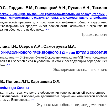
.С., Гордина Е.М., Гвоздецкий А.Н., Рукина А.Н., Тихилов
еской инфекции, вызванной грамположительными возбудителями, по
ины, гликопептиды, оксазолидиноны, фузидиевая кислота, рифамп
педической практике для профилактики инфекции области хирургиче
нтибактериальных средств имеет особенности назначения и ограничен
вания обосновать выбор лек...
>>
Травматология 
лина Г.Н., Озеров А.А., Самотруева М.А.
ИНАЗОЛИНОВОГО ПРОИЗВОДНОГО 3-(2-mpem-БУТИЛ-2-ОКСОЭТИЛ)
иназолина — 3-(2-mpem-бутил-2-оксоэтил)хиназолин-4(ЗН)-она (соедине
mirabilis и Escherichia coli в условиях in vitro с последующим опреде
e...
>>
Экспериментальная и клиничес
В., Попова Л.П., Карташова О.Л.
грибы рода Candida
а, играют важную роль в обеспечении колонизационной резистентност
х препаратов. В последнее десятилетие серьёзной клинической проблем
штамма Enterococc...
>>
Журнал микробиологии, эпидемиологии 