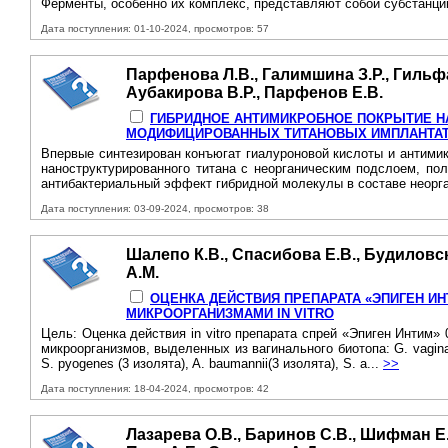
Ферменты, особенно их комплекс, представляют собой субстанции
Дата поступления: 01-10-2024, просмотров: 57
Парфенова Л.В., Галимшина З.Р., Гильфан
Аубакирова В.Р., Парфенов Е.В.
ГИБРИДНОЕ АНТИМИКРОБНОЕ ПОКРЫТИЕ НА
МОДИФИЦИРОВАННЫХ ТИТАНОВЫХ ИМПЛАНТА
Впервые синтезирован конъюгат гиалуроновой кислоты и антимик
наноструктурированного титана с неорганическим подслоем, пол
антибактериальный эффект гибридной молекулы в составе неорга
Дата поступления: 03-09-2024, просмотров: 38
Шалепо К.В., Спасибова Е.В., Будиловска
А.М.
ОЦЕНКА ДЕЙСТВИЯ ПРЕПАРАТА «ЭПИГЕН И
МИКРООРГАНИЗМАМИ IN VITRO
Цель: Оценка действия in vitro препарата спрей «Эпиген Интим
микроорганизмов, выделенных из вагинального биотопа: G. vaginalis 
S. pyogenes (3 изолята), A. baumannii(3 изолята), S. a...
>>
Дата поступления: 18-04-2024, просмотров: 42
Лазарева О.В., Баринов С.В., Шифман Е.М