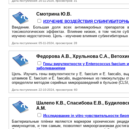
Дата поступления: 20-11-2024, просмотров: 31
Смотрина Ю.В.
ИЗУЧЕНИЕ ВОЗДЕЙСТВИЯ СУБИНГИБИТОРН
Введение. Большая доля всех антимикробных препаратов в
токсикологических эффектах. Влияние низких, в том числе су
изучено недостаточно. Цель - изучение влияния субингибиторных 
Дата поступления: 05-11-2024, просмотров: 28
Федорова А.В., Хрульнова С.А., Ветохин
Гены вирулентности у Enterococcus faecium 
заболеваниями
Цель. Изучить гены вирулентности у E. faecium и E. faecalis,
штаммов E. faecium и E. faecalis, выделенных из гемокультуры 
определяли методом серийных микроразведений в бульоне (CLSI, 
Дата поступления: 22-10-2024, просмотров: 60
Шалепо К.В., Спасибова Е.В., Будиловска
А.М.
Исследование in vitro чувствительности био
Бактериальные плёнки являются маркером хронических рециди
иммуноцитов, и тем самым, позволяют микроорганизмам достига