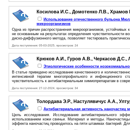
Косилова И.С., Домотенко Л.В., Храмов 
Использование отечественного бульона Мюл
микроорганизмов
Одна из причин распространения микроорганизмов, устойчивых 
не основанным на результатах определения чувствительности во
диско-диффузионного метода, позволяет тестировать практически
Дата поступления: 05-03-2025, просмотров: 24
Крюков А.И., Гуров А.В., Черкасов Д.С.,
Этиологические особенности нозокомиально
В статье приведено исследование качественного и количественн
интенсивной терапии многопрофильного и инфекционного ст
чувствительность к антибактериальным химиопрепаратам в совре
Дата поступления: 27-12-2024, просмотров: 34
Толордава Э.Р., Настулявичус А.А., Улт
Антибактериальная активность наночастиц м
Цель исследования. Исследование антибактериального эффе
использованием кожи свиньи. Материал и методы. Наночастицы
эффекта наночастиц проводилось на пяти штаммах бактерий. Для