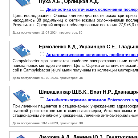
Пуха А.Е., Орлицкая А.Д.
Диагностика септических осложнений после
Цель исследования. Опенка клинико-диагностических критериев
находились 38 родильниц с септическими осложнениями послеро
Результаты. Средний возраст обследованных составил 27,9±6,3 го
Дата поступления: 11-04-2024, просмотров: 35
Ермоленко К.Д., Украинцев С.Е., Гладыш
Антагонистическая активность пробиотиков 
Campylobacter spp. являются наиболее распространенными возб
поиска новых методов лечения. Цель. Оценка антагонистической 
coll и Campylobacter jejuni были получены из коллекции бактериал
Дата поступления: 01-02-2024, просмотров: 36
Шивашанкар Ш.Б.К., Бхат Н.Р., Дханашри
Антибиотикограмма штаммов Enterococcus s
При лечении пациентов в стационарных учреждениях здравоохра
высокой резистентностью к аминогликозидам, бета-лактамам и
стационарном лечебном учреждении, лечение антибактериальным
Дата поступления: 19-12-2023, просмотров: 30
Даудова А.Д., Демина Ю.З., Генатуллина 