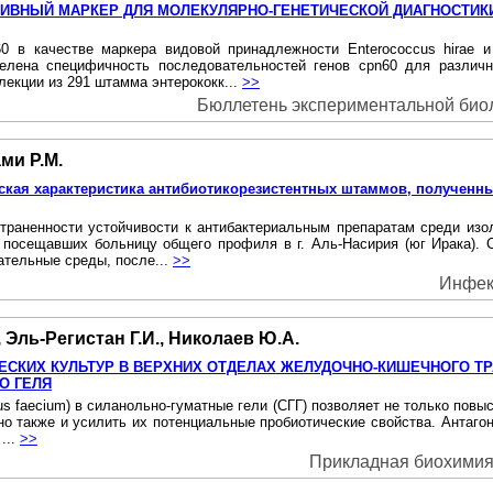
КТИВНЫЙ МАРКЕР ДЛЯ МОЛЕКУЛЯРНО-ГЕНЕТИЧЕСКОЙ ДИАГНОСТИ
60 в качестве маркера видовой принадлежности Enterococcus hirae 
елена специфичность последовательностей генов срn60 для различн
екции из 291 штамма энтерококк...
>>
Бюллетень экспериментальной биоло
ми Р.М.
кая характеристика антибиотикорезистентных штаммов, полученн
раненности устойчивости к антибактериальным препаратам среди изо
 посещавших больницу общего профиля в г. Аль-Насирия (юг Ирака). 
ательные среды, после...
>>
Инфекц
, Эль-Регистан Г.И., Николаев Ю.А.
КИХ КУЛЬТУР В ВЕРХНИХ ОТДЕЛАХ ЖЕЛУДОЧНО-КИШЕЧНОГО ТРА
О ГЕЛЯ
s faecium) в силанольно-гуматные гели (СГГ) позволяет не только повы
 но также и усилить их потенциальные пробиотические свойства. Антаго
 ...
>>
Прикладная биохимия и