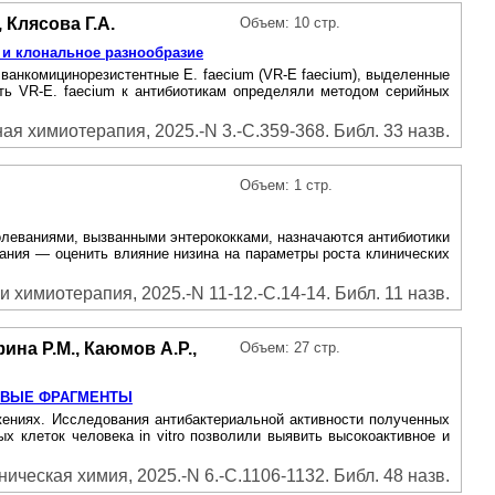
 Клясова Г.А.
Объем: 10 стр.
 и клональное разнообразие
 ванкомицинорезистентные Е. faecium (VR-E faecium), выделенные
сть VR-E. faecium к антибиотикам определяли методом серийных
я химиотерапия, 2025.-N 3.-С.359-368. Библ. 33 назв.
Объем: 1 стр.
олеваниями, вызванными энтерококками, назначаются антибиотики
ания — оценить влияние низина на параметры роста клинических
и химиотерапия, 2025.-N 11-12.-С.14-14. Библ. 11 назв.
ина Р.М., Каюмов А.Р.,
Объем: 27 стр.
НОВЫЕ ФРАГМЕНТЫ
жениях. Исследования антибактериальной активности полученных
 клеток человека in vitro позволили выявить высокоактивное и
ическая химия, 2025.-N 6.-С.1106-1132. Библ. 48 назв.