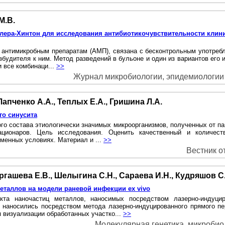
М.В.
лера-Хинтон для исследования антибиотикочувствительности кли
к антимикробным препаратам (АМП), связана с бесконтрольным употреб
збудителя к ним. Метод разведений в бульоне и один из вариантов его
 все комбинаци...
>>
Журнал микробиологии, эпидемиологии и
 Лапченко А.А., Теплых Е.А., Гришина Л.А.
го синусита
ого состава этиологически значимых микроорганизмов, полученных от п
ационаров. Цель исследования. Оценить качественный и количест
менных условиях. Материал и ...
>>
Вестник от
ургашева Е.В., Шелыгина С.Н., Сараева И.Н., Кудряшов С
еталлов на модели раневой инфекции ex vivo
кта наночастиц металлов, наносимых посредством лазерно-индуци
 наносились посредством метода лазерно-индуцированного прямого пе
 визуализации обработанных участко...
>>
Молекулярная генетика ,микробиоло