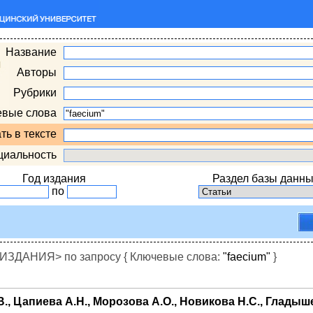
Название
Авторы
Рубрики
евые слова
ть в тексте
циальность
Год издания
Раздел базы данны
по
ДАНИЯ> по запросу { Ключевые слова:
"faecium"
}
В., Цапиева А.Н., Морозова А.О., Новикова Н.С., Гладыш