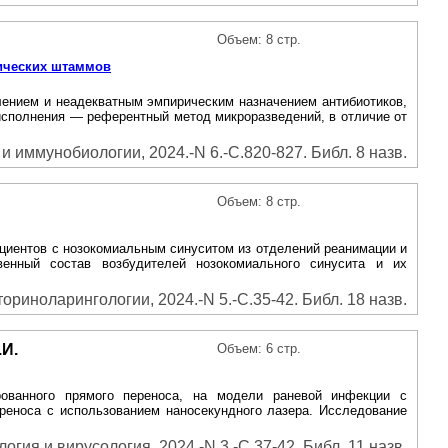
Объем: 8 стр.
нических штаммов
лением и неадекватным эмпирическим назначением антибиотиков,
 исполнения — референтный метод микроразведений, в отличие от
 иммунобиологии, 2024.-N 6.-С.820-827. Библ. 8 назв.
Объем: 8 стр.
ациентов с нозокомиальным синуситом из отделений реанимации и
венный состав возбудителей нозокомиального синусита и их
ориноларингологии, 2024.-N 5.-С.35-42. Библ. 18 назв.
.И.
Объем: 6 стр.
рованного прямого переноса, на модели раневой инфекции с
реноса с использованием наносекундного лазера. Исследование
гия и вирусология, 2024.-N 3.-С.37-42. Библ. 11 назв.