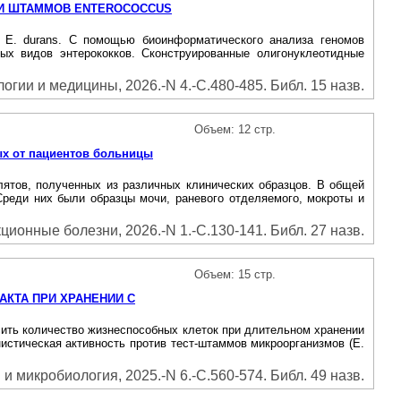
КИ ШТАММОВ ENTEROCOCCUS
и Е. durans. С помощью биоинформатического анализа геномов
ых видов энтерококков. Сконструированные олигонуклеотидные
гии и медицины, 2026.-N 4.-С.480-485. Библ. 15 назв.
Объем: 12 стр.
ых от пациентов больницы
лятов, полученных из различных клинических образцов. В общей
Среди них были образцы мочи, раневого отделяемого, мокроты и
ионные болезни, 2026.-N 1.-С.130-141. Библ. 27 назв.
Объем: 15 стр.
КТА ПРИ ХРАНЕНИИ С
сить количество жизнеспособных клеток при длительном хранении
нистическая активность против тест-штаммов микроорганизмов (Е.
 микробиология, 2025.-N 6.-С.560-574. Библ. 49 назв.