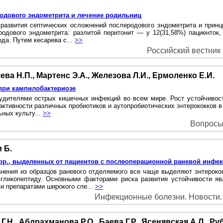
родового эндометрита и лечение родильниц
 развития септических осложнений послеродового эндометрита и при
дового эндометрита: разлитой перитонит — у 12(31,58%) пациенток,
да. Путем кесарева с...
>>
Российский вестник 
ева Н.П., Мартенс Э.А., Железова Л.И., Ермоленко Е.И.
при кампилобактериозе
удителями острых кишечных инфекций во всем мире. Рост устойчивос
активности различных пробиотиков и аутопробиотических энтерококков 
ьных культу...
>>
Вопросы 
 Б.
pp., выделенных от пациентов с послеоперационной раневой инфе
нения из образцов раневого отделяемого все чаще выделяют энтерок
 гликопептиду. Основными факторами риска развития устойчивости 
и препаратами широкого спе...
>>
Инфекционные болезни. Новости. Л
Г.Н., Абдрахманова Р.О., Баева Г.Р., Ясенявская А.Л., Ру