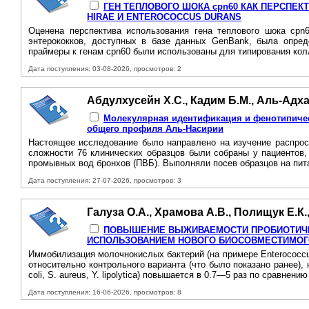
ГЕН ТЕПЛОВОГО ШОКА срn60 КАК ПЕРСПЕ
HIRAE И ENTEROCOCCUS DURANS
Оценена перспектива использования гена теплового шока срn
энтерококков, доступных в базе данных GenBank, была опред
праймеры к генам срn60 были использованы для типирования колл
Дата поступления: 03-08-2026, просмотров: 2
Абдулхусейн Х.С., Кадим Б.М., Аль-Адха
Молекулярная идентификация и фенотипичес
общего профиля Аль-Насирии
Настоящее исследование было направлено на изучение распрост
сложности 76 клинических образцов были собраны у пациентов,
промывных вод бронхов (ПВБ). Выполняли посев образцов на пит
Дата поступления: 27-07-2026, просмотров: 3
Галуза О.А., Храмова А.В., Полищук Е.К.
ПОВЫШЕНИЕ ВЫЖИВАЕМОСТИ ПРОБИОТИЧЕС
ИСПОЛЬЗОВАНИЕМ НОВОГО БИОСОВМЕСТИМОГ
Иммобилизация молочнокислых бактерий (на примере Enterococcu
относительно контрольного варианта (что было показано ранее),
coli, S. aureus, Y. lipolytica) повышается в 0.7—5 раз по сравнению
Дата поступления: 16-06-2026, просмотров: 8