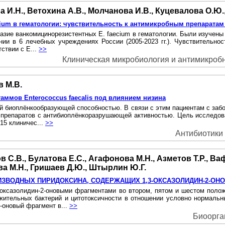
 И.Н., Ветохина А.В., Молчанова И.В., Куцевалова О.Ю.,
ium в гематологии: чувствительность к антимикробным препаратам
азие ванкомицинорезистентных Е. faecium в гематологии. Были изучены
ии в 6 лечебных учреждениях России (2005-2023 гг.). Чувствительно
тствии с E...
>>
Клиническая микробиология и антимикробна
в М.В.
аммов Enterococcus faecalis под влиянием низина
ной биоплёнкообразующей способностью. В связи с этим пациентам с заб
а препаратов с антибиоплёнкоразрушающей активностью. Цель исследов
15 клиничес...
>>
Антибиотики 
С.В., Булатова Е.С., Агафонова М.Н., Азметов Т.Р., Ваф
ва М.Н., Гришаев Д.Ю., Штырлин Ю.Г.
ИЗВОДНЫХ ПИРИДОКСИНА, СОДЕРЖАЩИХ 1,3-ОКСАЗОЛИДИН-2-О
3-оксазолидин-2-оновыми фрагментами во втором, пятом и шестом поло
ительных бактерий и цитотоксичности в отношении условно нормальных
-оновый фрагмент в...
>>
Биоорган