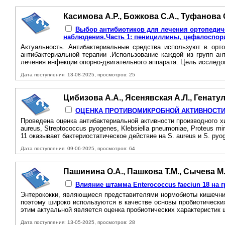
Касимова А.Р., Божкова С.А., Туфанова О
Выбор антибиотиков для лечения ортопедич
наблюдения.Часть 1: пенициллины, цефалоспор
Актуальность. Антибактериальные средства используют в орто
антибактериальной терапии .Использование каждой из групп а
лечения инфекции опорно-двигательного аппарата. Цель исследо
Дата поступления: 13-08-2025, просмотров: 25
Цибизова А.А., Ясенявская А.Л., Генатул
ОЦЕНКА ПРОТИВОМИКРОБНОЙ АКТИВНОСТИ Х
Проведена оценка антибактериальной активности производного х
aureus, Streptococcus pyogenes, Klebsiella pneumoniae, Proteus 
11 оказывает бактериостатическое действие на S. aureus и S. pyog
Дата поступления: 09-06-2025, просмотров: 64
Пашинина О.А., Пашкова Т.М., Сычева М.
Влияние штамма Enterococcus faeciun 18 на 
Энтерококки, являющиеся представителями нормобиоты кишечник
поэтому широко используются в качестве основы пробиотически
этим актуальной является оценка пробиотических характеристик 
Дата поступления: 13-05-2025, просмотров: 28