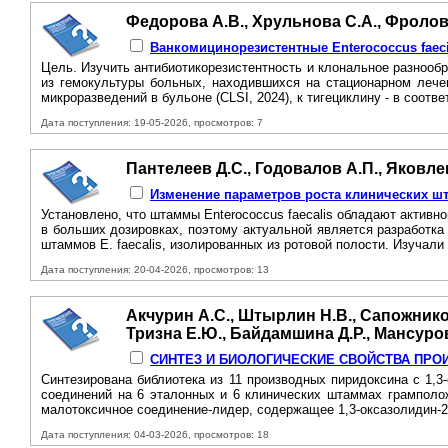
Федорова А.В., Хрульнова С.А., Фролова
Ванкомицинорезистентные Enterococcus faec
Цель. Изучить антибиотикорезистентность и клональное разнообр
из гемокультуры больных, находившихся на стационарном лечен
микроразведений в бульоне (CLSI, 2024), к тигециклину - в соотве
Дата поступления: 19-05-2026, просмотров: 7
Пантелеев Д.С., Годовалов А.П., Яковле
Изменение параметров роста клинических шт
Установлено, что штаммы Enterococcus faecalis обладают актив
в больших дозировках, поэтому актуальной является разработк
штаммов Е. faecalis, изолированных из ротовой полости. Изучали 
Дата поступления: 20-04-2026, просмотров: 13
Акчурин А.С., Штырлин Н.В., Сапожников 
Тризна Е.Ю., Байдамшина Д.Р., Мансуро
СИНТЕЗ И БИОЛОГИЧЕСКИЕ СВОЙСТВА ПРО
Синтезирована библиотека из 11 производных пиридоксина с 1,
соединений на 6 эталонных и 6 клинических штаммах грамполож
малотоксичное соединение-лидер, содержащее 1,3-оксазолидин-2
Дата поступления: 04-03-2026, просмотров: 18