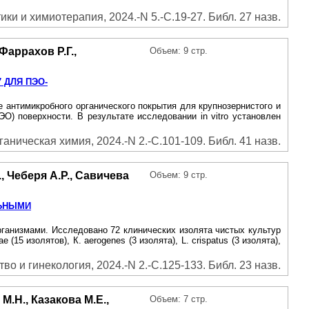
ики и химиотерапия, 2024.-N 5.-С.19-27. Библ. 27 назв.
Фаррахов Р.Г.,
Объем: 9 стр.
 ДЛЯ ПЭО-
 антимикробного органического покрытия для крупнозернистого и
О) поверхности. В результате исследовании in vitro установлен
аническая химия, 2024.-N 2.-С.101-109. Библ. 41 назв.
, Чеберя А.Р., Савичева
Объем: 9 стр.
ЛЬНЫМИ
рганизмами. Исследовано 72 клинических изолята чистых культур
 (15 изолятов), К. aerogenes (3 изолята), L. crispatus (3 изолята),
во и гинекология, 2024.-N 2.-С.125-133. Библ. 23 назв.
М.Н., Казакова М.Е.,
Объем: 7 стр.