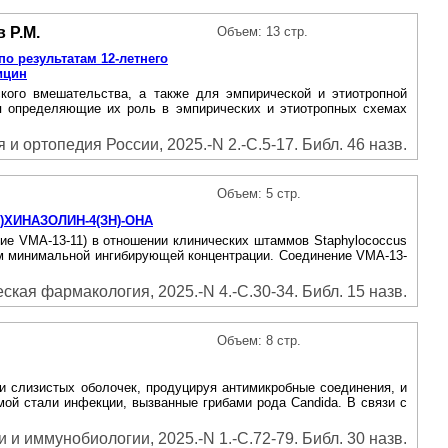
 Р.М.
Объем: 13 стр.
 результатам 12-летнего
ицин
ского вмешательства, а также для эмпирической и этиотропной
ия определяющие их роль в эмпирических и этиотропных схемах
и ортопедия России, 2025.-N 2.-С.5-17. Библ. 46 назв.
Объем: 5 стр.
ХИНАЗОЛИН-4(ЗН)-ОНА
ние VMA-13-11) в отношении клинических штаммов Staphylococcus
лением минимальной ингибирующей концентрации. Соединение VMA-13-
кая фармакология, 2025.-N 4.-С.30-34. Библ. 15 назв.
Объем: 8 стр.
и слизистых оболочек, продуцируя антимикробные соединения, и
ой стали инфекции, вызванные грибами рода Candida. В связи с
и иммунобиологии, 2025.-N 1.-С.72-79. Библ. 30 назв.