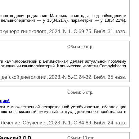
нципов ведения родильниц. Материал и методы. Под наблюдением
 пельвиоперитонит — у 13(34,21%), параметрит — у 13(34,21%).
акушера-гинеколога, 2024.-N 1.-С.69-75. Библ. 31 назв.
Объем: 9 стр.
ти кампилобактерий к антибиотикам делает актуальной проблему
в отношении кампилобактерий. Клинические изоляты Campylobacter
детской диетологии, 2023.-N 5.-С.24-32. Библ. 35 назв.
Объем: 6 стр.
кцией
окки с множественной лекарственной устойчивостью, обладающие
являются сниженный иммунный статус, длительное пребывание в
ечение. Обучение., 2023.-N 1.-С.84-89. Библ. 24 назв.
бальский О.В.
Объем: 10 стр.