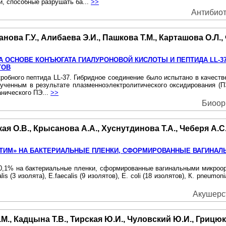
, способные разрушать ба...
>>
Антибиот
ова Г.У., Алибаева Э.И., Пашкова Т.М., Карташова О.Л., 
 ОСНОВЕ КОНЪЮГАТА ГИАЛУРОНОВОЙ КИСЛОТЫ И ПЕПТИДА LL-37
ТОВ
робного пептида LL-37. Гибридное соединение было испытано в качестве
ученным в результате плазменноэлектролитического оксидирования (ПЭ
нического ПЭ...
>>
Биоорг
я О.В., Крысанова А.А., Хуснутдинова Т.А., Чеберя А.С.
НТИМ» НА БАКТЕРИАЛЬНЫЕ ПЛЕНКИ, СФОРМИРОВАННЫЕ ВАГИНА
» 0,1% на бактериальные пленки, сформированные вагинальными микроо
(3 изолята), E.faecalis (9 изолятов), Е. coli (18 изолятов), К. pneumoniae
Акушерст
., Кадцына Т.В., Тирская Ю.И., Чуловский Ю.И., Грицюк 