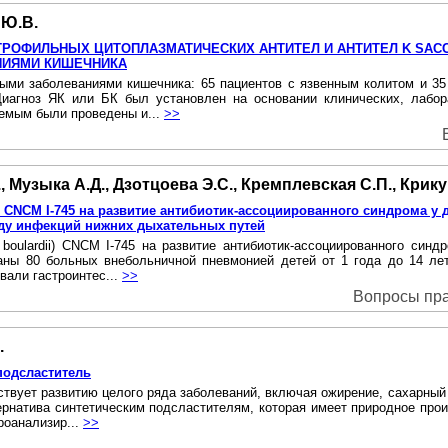
 Ю.В.
РОФИЛЬНЫХ ЦИТОПЛАЗМАТИЧЕСКИХ АНТИТЕЛ И АНТИТЕЛ K SACC
НИЯМИ КИШЕЧНИКА
ыми заболеваниями кишечника: 65 пациентов с язвенным колитом и 35
Диагноз ЯК или БК был установлен на основании клинических, лабор
уемым были проведены и...
>>
., Музыка А.Д., Дзотцоева Э.С., Кремплевская С.П., Крику
i CNCM I-745 на развитие антибиотик-ассоциированного синдрома у
ду инфекций нижних дыхательных путей
. boulardii) CNCM I-745 на развитие антибиотик-ассоциированного си
ны 80 больных внебольничной пневмонией детей от 1 года до 14 лет
ивали гастроинтес...
>>
Вопросы прак
.
подсластитель
вует развитию целого ряда заболеваний, включая ожирение, сахарный 
ьтернатива синтетическим подсластителям, которая имеет природное пр
роанализир...
>>