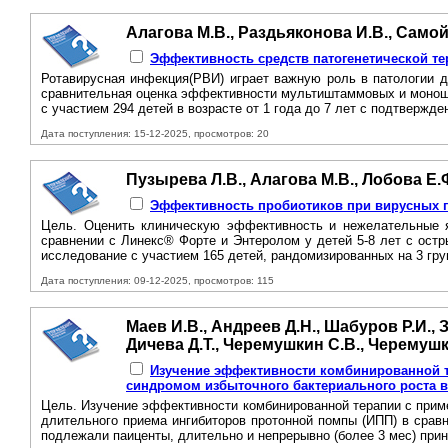
Алагова М.В., Раздьяконова И.В., Самойл
Эффективность средств патогенетической те
Ротавирусная инфекция(РВИ) играет важную роль в патологии 
сравнительная оценка эффективности мультиштаммовых и моношт
с участием 294 детей в возрасте от 1 года до 7 лет с подтвержде
Дата поступления: 15-12-2025, просмотров: 20
Пузырева Л.В., Алагова М.В., Лобова Е.Ф
Эффективность пробиотиков при вирусных га
Цель. Оценить клиническую эффективность и нежелательные яв
сравнении с Линекс® Форте и Энтеролом у детей 5-8 лет с ост
исследование с участием 165 детей, рандомизированных на 3 групп
Дата поступления: 09-12-2025, просмотров: 115
Маев И.В., Андреев Д.Н., Шабуров Р.И., 
Дичева Д.Т., Черемушкин С.В., Черемушк
Изучение эффективности комбинированной те
синдромом избыточного бактериального роста 
Цель. Изучение эффективности комбинированной терапии с приме
длительного приема ингибиторов протонной помпы (ИПП) в срав
подлежали паиценты, длительно и непрерывно (более 3 мес) при