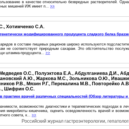
льзованию в качестве относительно безвредных растворителей. Одн
чных мишеней ИЖ имеет п...
>>
.С., Хотимченко С.А.
01 -генетически модифицированного продуцента сладкого белка браз
харидов в составе пищевых рационов широко используются подсластите
ам не соответствует природным сахарам. Это обстоятельство послуж
ощи штамма-продуцента...
>>
 Медведев О.С., Полуэктова Е.А., Абдулганиева Д.И., Аб
рановский А.Ю., Жаркова М.С., Зольникова О.Ю., Ивашкин
иков Р.В., Мязин Р.Г., Перекалина М.В., Повторейко А.В.
В., Шифрин О.С.
в практике врачей различных специальностей (Обзор литературы и
ачимости, возможностях диагностики и терапевтических подходах в леч
ния микробиоты кишечника, оценить осведомленность врачей и возможн
ного совета, к...
>>
Российский журнал гастроэнтерологии, гепатологии