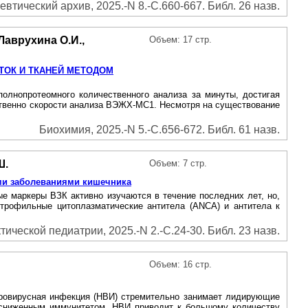
евтический архив, 2025.-N 8.-С.660-667. Библ. 26 назв.
 Лаврухина О.И.,
Объем: 17 стр.
ТОК И ТКАНЕЙ МЕТОДОМ
лнопротеомного количественного анализа за минуты, достигая
тственно скорости анализа ВЭЖХ-МС1. Несмотря на существование
Биохимия, 2025.-N 5.-С.656-672. Библ. 61 назв.
Ш.
Объем: 7 стр.
ыми заболеваниями кишечника
е маркеры ВЗК активно изучаются в течение последних лет, но,
йтрофильные цитоплазматические антитела (ANCA) и антитела к
ической педиатрии, 2025.-N 2.-С.24-30. Библ. 23 назв.
Объем: 16 стр.
норовирусная инфекция (НВИ) стремительно занимает лидирующие
 сниженным иммунитетом. НВИ приводит к большому количеству