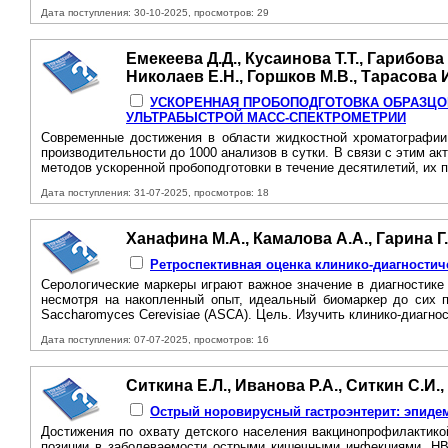
Дата поступления: 30-10-2025, просмотров: 29
Емекеева Д.Д., Кусаинова Т.Т., Гарибова
Николаев Е.Н., Горшков М.В., Тарасова 
УСКОРЕННАЯ ПРОБОПОДГОТОВКА ОБРАЗЦОВ
УЛЬТРАБЫСТРОЙ МАСС-СПЕКТРОМЕТРИИ
Современные достижения в области жидкостной хроматографии
производительности до 1000 анализов в сутки. В связи с этим 
методов ускоренной пробоподготовки в течение десятилетий, их 
Дата поступления: 31-07-2025, просмотров: 18
Ханафина М.А., Камалова А.А., Гарина Г
Ретроспективная оценка клинико-диагностич
Серологические маркеры играют важное значение в диагностике
несмотря на накопленный опыт, идеальный биомаркер до сих п
Saccharomyces Cerevisiae (ASCA). Цель. Изучить клинико-диагно
Дата поступления: 07-07-2025, просмотров: 16
Ситкина Е.Л., Иванова Р.А., Ситкин С.И.,
Острый норовирусный гастроэнтерит: эпидем
Достижения по охвату детского населения вакцинопрофилактико
позиции в заболеваемости острыми кишечными инфекциями. НВ