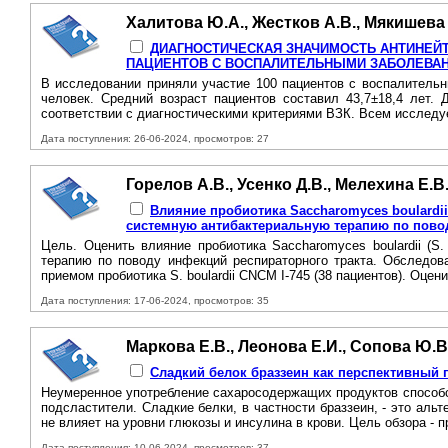
Халитова Ю.А., Жестков А.В., Мякишева
ДИАГНОСТИЧЕСКАЯ ЗНАЧИМОСТЬ АНТИНЕЙТ
ПАЦИЕНТОВ C ВОСПАЛИТЕЛЬНЫМИ ЗАБОЛЕВА
B исследовании приняли участие 100 пациентов с воспалительн
человек. Средний возраст пациентов составил 43,7±18,4 лет. 
соответствии с диагностическими критериями ВЗК. Всем исслед
Дата поступления: 26-06-2024, просмотров: 27
Горелов А.В., Усенко Д.В., Мелехина Е.В
Влияние пробиотика Saccharomyces boulardi
системную антибактериальную терапию по пово
Цель. Оценить влияние пробиотика Saccharomyces boulardii (S
терапию по поводу инфекций респираторного тракта. Обследова
приемом пробиотика S. boulardii CNCM I-745 (38 пациентов). Оцен
Дата поступления: 17-06-2024, просмотров: 35
Маркова Е.В., Леонова Е.И., Сопова Ю.В
Сладкий белок браззеин как перспективный 
Неумеренное употребление сахаросодержащих продуктов способст
подсластители. Сладкие белки, в частности браззеин, - это ал
не влияет на уровни глюкозы и инсулина в крови. Цель обзора - п
Дата поступления: 10-06-2024, просмотров: 37