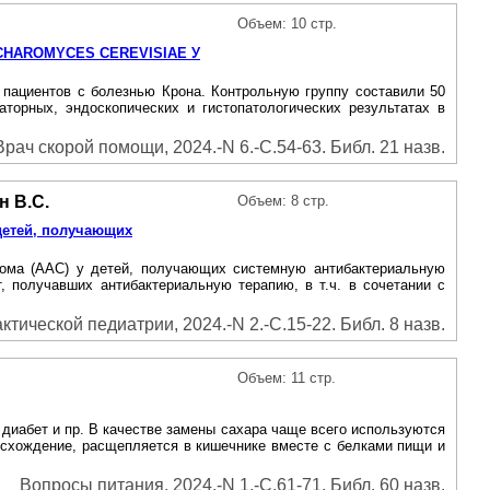
Объем: 10 стр.
HAROMYCES CEREVISIAE У
 пациентов с болезнью Крона. Контрольную группу составили 50
аторных, эндоскопических и гистопатологических результатах в
Врач скорой помощи, 2024.-N 6.-С.54-63. Библ. 21 назв.
н В.С.
Объем: 8 стр.
 детей, получающих
ндрома (ААС) у детей, получающих системную антибактериальную
, получавших антибактериальную терапию, в т.ч. в сочетании с
тической педиатрии, 2024.-N 2.-С.15-22. Библ. 8 назв.
Объем: 11 стр.
диабет и пр. В качестве замены сахара чаще всего используются
оисхождение, расщепляется в кишечнике вместе с белками пищи и
Вопросы питания, 2024.-N 1.-С.61-71. Библ. 60 назв.