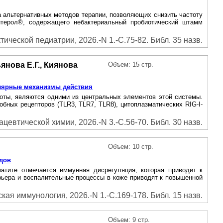
а альтернативных методов терапии, позволяющих снизить частоту
нтерол®, содержащего небактериальный пробиотический штамм
ической педиатрии, 2026.-N 1.-С.75-82. Библ. 35 назв.
янова Е.Г., Киянова
Объем: 15 стр.
улярные механизмы действия
оты, являются одними из центральных элементов этой системы.
ных рецепторов (TLR3, TLR7, TLR8), цитоплазматических RIG-I-
евтической химии, 2026.-N 3.-С.56-70. Библ. 30 назв.
Объем: 10 стр.
идов
атите отмечается иммунная дисрегуляция, которая приводит к
рьера и воспалительные процессы в коже приводят к повышенной
ая иммунология, 2026.-N 1.-С.169-178. Библ. 15 назв.
Объем: 9 стр.