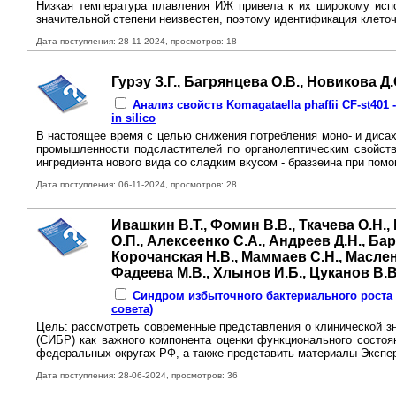
Низкая температура плавления ИЖ привела к их широкому испо
значительной степени неизвестен, поэтому идентификация клето
Дата поступления: 28-11-2024, просмотров: 18
Гурэу З.Г., Багрянцева О.В., Новикова Д
Анализ свойств Komagataella phaffii CF-st4
in silico
В настоящее время с целью снижения потребления моно- и диса
промышленности подсластителей по органолептическим свойств
ингредиента нового вида со сладким вкусом - браззеина при пом
Дата поступления: 06-11-2024, просмотров: 28
Ивашкин В.Т., Фомин В.В., Ткачева О.Н.,
О.П., Алексеенко С.А., Андреев Д.Н., Ба
Корочанская Н.В., Маммаев С.Н., Масленн
Фадеева М.В., Хлынов И.Б., Цуканов В.
Синдром избыточного бактериального роста 
совета)
Цель: рассмотреть современные представления о клинической зн
(СИБР) как важного компонента оценки функционального состоя
федеральных округах РФ, а также представить материалы Эксперт
Дата поступления: 28-06-2024, просмотров: 36