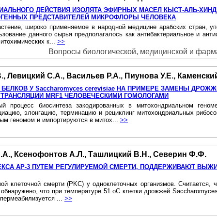
АЛЬНОГО ДЕЙСТВИЯ ИЗОЛЯТА ЭФИРНЫХ МАСЕЛ КЫСТ-АЛЬ-ХИНД
АТОГЕННЫХ ПРЕДСТАВИТЕЛЕЙ МИКРОФЛОРЫ ЧЕЛОВЕКА
- растение, широко применяемое в народной медицине арабских стран, у
ование данного сырья предполагалось как антибактериальное и анти
итохимических к...
>>
Вопросы биологической, медицинской и фармац
., Левицкий С.А., Васильев Р.А., Пиунова У.Е., Каменски
ЛКОВ У Saccharomyces cerevisiae НА ПРИМЕРЕ ЗАМЕНЫ ДРОЖ
ТРАНСЛЯЦИИ MRF1 ЧЕЛОВЕЧЕСКИМИ ГОМОЛОГАМИ
ый процесс биосинтеза закодированных в митохондриальном геном
ацию, элонгацию, терминацию и рециклинг митохондриальных рибосо
ым геномом и импортируются в митох...
>>
.А., Ксенофонтов А.Л., Ташлицкий В.Н., Северин Ф.Ф.
ЕКСА АР-3 ПУТЕМ РЕГУЛИРУЕМОЙ СМЕРТИ, ПОДДЕРЖИВАЮТ ВЫЖ
мой клеточной смерти (PKC) у одноклеточных организмов. Считается
обнаружено, что при температуре 51 oC клетки дрожжей Saccharomyces 
 пермеабилизуется ...
>>