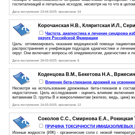
госпитализаций и летальных исходов, несмотря на то что в целом
Дата поступления: 23-04-2025, просмотров: 24
Корочанская Н.В., Кляритская И.Л., Сери
Частота, диагностика и лечение синдрома и
округе Российской Федерации
Цель: оптимизировать оказание медицинской помощи пациентам
распространения и унификации подходов кдиагностике и лечени
округ. Они включают вопросы об эпидемиологии, диагностике и л
Дата поступления: 28-03-2025, просмотров: 6
Коденцова В.М., Бекетова Н.А., Вржесинс
Влияние бета-глюканов дрожжей на усвоени
Несмотря на использование дрожжевых бета-глюканов в соста
недостаточно. Цель исследования - оценить влияние включения
витаминам D, группы В и микроэлементам (железо, медь, цинк) ж
Дата поступления: 24-03-2025, просмотров: 12
Соколов С.С., Смирнова Е.А., Рокицкая 
ПРИЧИНА ТОКСИЧНОСТИ ИМИДАЗОЛИЕВЫХ 
Ионные жидкости (ИЖ) - органические соли с низкой температу