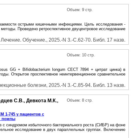
Объем: 9 стр.
еваемости острыми кишечными инфекциями. Цель исследования -
 методы. Проведено ретроспективное двуцентровое исследование
ечение. Обучение., 2025.-N 3.-С.62-70. Библ. 17 назв.
Объем: 10 стр.
sus GG + Bifidobacterium Iongum CECT 7894 + цитрат цинка) в
тоды. Открытое проспективное неинтервенционное сравнительное
екционные болезни, 2025.-N 3.-С.85-94. Библ. 13 назв.
дцев С.В., Девкота М.К.,
Объем: 8 стр.
 1-745 у пациентов с
й помпы
в с синдромом избыточного бактериального роста (СИБР) на фоне
ительное исследование в двух параллельных группах. Включению