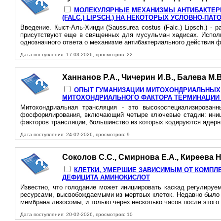
МОЛЕКУЛЯРНЫЕ МЕХАНИЗМЫ АНТИБАКТЕРИ
(FALC.) LIPSCH.) HA НЕКОТОРЫХ УСЛОВНО-П
Введение. Кыст-Аль-Хинди (Saussurea costus (Falc.) Lipsch.) 
присутствуют еще в священных для мусульман хадисах. Использ
однозначного ответа о механизме антибактериального действия ф
Дата поступления: 17-03-2026, просмотров: 22
Ханнанов Р.А., Чичерин И.В., Балева М.В
ОПЫТ ГУМАНИЗАЦИИ МИТОХОНДРИАЛЬНЫХ БЕ
МИТОХОНДРИАЛЬНОГО ФАКТОРА ТЕРМИНАЦИИ 
Митохондриальная трансляция - это высокоспециализированн
фосфорилирования, включающий четыре ключевые стадии: иници
факторов трансляции, большинство из которых кодируются ядерн
Дата поступления: 24-02-2026, просмотров: 9
Соколов С.С., Смирнова Е.А., Киреева Н
КЛЕТКИ, УМЕРШИЕ ЗАВИСИМЫМ OT КОМПЛ
ДЕФИЦИТА АМИНОКИСЛОТ
Известно, что голодание может инициировать каскад регулируе
ресурсами, высвобождаемыми из мертвых клеток. Недавно было 
мембрана лизосомы, и только через несколько часов после этого
Дата поступления: 20-02-2026, просмотров: 10