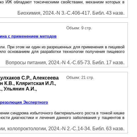
ако ИЖ обладают токсическими свойствами, механизм которых в
Биохимия, 2024.-N 3.-С.406-417. Библ. 43 назв.
Объем: 9 стр.
зеина с применением методов
ли. При этом ни один из разрешенных для применения в пищевой
ило основанием для разработки технологии получения пищевого
Вопросы питания, 2024.-N 4.-С.65-73. Библ. 17 назв.
дулхаков С.Р., Алексеева
Объем: 21 стр.
 К.В., Кляритская И.Л.,
, Ульянин А.И.,
 резолюция Экспертного
ении синдрома избыточного бактериального роста в тонкой кишке
ости диагностики и лечения данного заболевания у пациентов в
, колопроктологии, 2024.-N 2.-С.14-34. Библ. 63 назв.