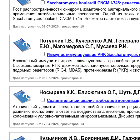
Saccharomyces boulardii CNCM I-745: ренесс
Рост распространенности синдрома избыточного бактериального 
применения антибактериальных препаратов. Одной из таких 
Saccharomyces boulardii CNCM I-745. Несмотря на его доказанну
Дата поступления: 08-07-2026, просмотров: 10
Потупчик Т.В., Кучеренко А.М., Генерал
Е.Ю., Магомедова С.Г., Мусаева Р.И.
Иммуностимулирующие PHK Saccharomyces ce
Врождённый иммунитет играет ключевую роль в ранней защите 
Высокополимерные PHK дрожжей Saccharomyces cerevisiae предс
подобных рецепторов (RIG-I, MDA5), протеинкиназы R (PKR) и сист
Дата поступления: 06-07-2026, просмотров: 8
Носырева К.К., Елисютина О.Г., Шуть Д.
Сравнительный анализ грибковой колонизац
Атопический дерматит представляет собой хроническое рецид
развитию воспаления в ответ на воздействие аллергенов, прон
колонизации условно-патогенными микроорганизмами. Дисбиоз гр
Дата поступления: 17-04-2026, просмотров: 13
Кузьминов И.В., Бояринцев Д.И., Гаджиев