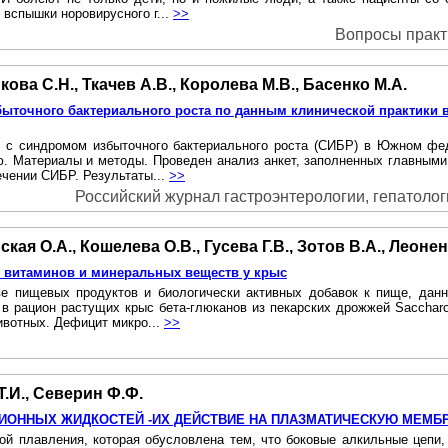
 вспышки норовирусного г...
>>
Вопросы практи
кова С.Н., Ткачев А.В., Королева М.В., Басенко М.А.
збыточного бактериального роста по данным клинической практик
 с синдромом избыточного бактериального роста (СИБР) в Южном фед
ю. Материалы и методы. Проведен анализ анкет, заполненных главны
ечении СИБР. Результаты...
>>
Российский журнал гастроэнтерологии, гепатологии
кая О.А., Кошелева О.В., Гусева Г.В., Зотов В.А., Леоне
е витаминов и минеральных веществ у крыс
ве пищевых продуктов и биологически активных добавок к пище, дан
 в рацион растущих крыс бета-глюканов из пекарских дрожжей Saccharo
ивотных. Дефицит микро...
>>
Т.И., Северин Ф.Ф.
ИОННЫХ ЖИДКОСТЕЙ -ИХ ДЕЙСТВИЕ HA ПЛАЗМАТИЧЕСКУЮ МЕМБ
рой плавления, которая обусловлена тем, что боковые алкильные цепи