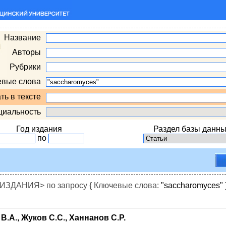
Название
Авторы
Рубрики
евые слова
ть в тексте
циальность
Год издания
Раздел базы данны
по
ДАНИЯ> по запросу { Ключевые слова:
"saccharomyces"
В.А., Жуков С.С., Ханнанов С.Р.