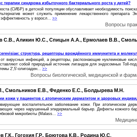
анс терапии синдрома избыточного бактериального роста у детей?
роста (СИБР) в детской популяции обуславливает необходимость поиск
альтернатив может служить применение лекарственного препарата Э
ю эффективность у взросл...
>>
Вопросы практ
ов С.В., Аликин Ю.С., Спицын А.А., Ермолаев В.В., Смоль
revisiae: структура, рецепторы врождённого иммунитета и молек
от вирусных инфекций, а рецепторы, распознающие нуклеиновые кисл
тавляют собой природный источник лигандов для эндосомных Toll-подоб
емы 2',5'-олигоаден...
>>
Вопросы биологической, медицинской и фармац
П., Смольников Е.В., Феденко Е.С., Болдырева М.Н.
ии кожи у пациентов с атопическим дерматитом и здоровых индив
ивирующее воспалительное заболевание кожи. При атопическом дерм
икающих через нарушенный эпидермальный барьер. Дефекты кожного ба
ибковой микробиоты (Malass...
>>
Медицинск
 Г.К., Гогохия Г.Р., Брютова К.В., Родина Ю.С.