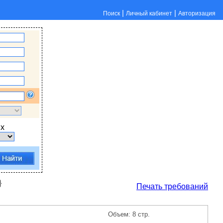
|
|
Поиск
Личный кабинет
Авторизация
х
}
Печать требований
Объем: 8 стр.