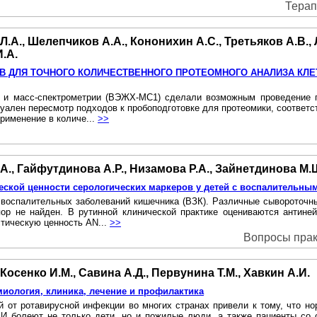
Терап
 Л.А., Шелепчиков А.А., Кононихин А.С., Третьяков А.В.,
И.А.
 ДЛЯ ТОЧНОГО КОЛИЧЕСТВЕННОГО ПРОТЕОМНОГО АНАЛИЗА КЛЕ
 и масс-спектрометрии (ВЭЖХ-МС1) сделали возможным проведение по
актуален пересмотр подходов к пробоподготовке для протеомики, соотве
применение в количе...
>>
.А., Гайфутдинова А.Р., Низамова Р.А., Зайнетдинова М.
еской ценности серологических маркеров у детей с воспалительн
 воспалительных заболеваний кишечника (ВЗК). Различные сывороточны
ор не найден. B рутинной клинической практике оцениваются антине
стическую ценность AN...
>>
Вопросы практ
 Косенко И.М., Савина А.Д., Первунина Т.М., Хавкин А.И.
иология, клиника, лечение и профилактика
й от ротавирусной инфекции во многих странах привели к тому, что 
И болеют не только дети, но и пожилые люди, а также пациенты со