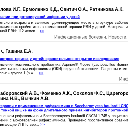
ова И.Г., Ермоленко К.Д., Свитич О.А., Ратникова А.К.
рапии при ротавирусной инфекции у детей
детского возраста и занимает доминирующее место в структуре забол
аммовых пробиотиков в комплексной терапии РВИ у детей. Материал и
нной РВИ: 112 челов...
>>
Инфекционные болезни. Новости. Л
., Гашина Е.А.
строэнтеритах у детей: сравнительное открытое исследование
ления комплексного пробиотика Аципол® Форте (Lactobacillus rhamno
рыми кишечными инфекциями (ОКИ) вирусной этиологии. Пациенты и ме
ы: • группа 1 (n = ...
>>
Инф
Заборовский А.В., Фоменко А.К., Соколов Ф.С., Царегоро
ина Н.В., Вычкин А.В.
рапии с применением рифаксимина и Saccharomyces boulardii CNCM
в тонкой кишке на фоне длительного приема ингибиторов протонно
нением рифаксимина и Saccharomyces boulardii CNCM 1-745 у пациенто
нении с монотерапией рифаксимином. Проведено проспективное сравн
нимающие ИПП с вер...
>>