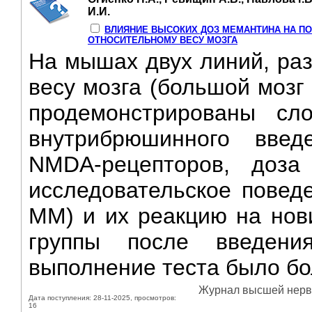
И.И.
ВЛИЯНИЕ ВЫСОКИХ ДОЗ МЕМАНТИНА HA П
ОТНОСИТЕЛЬНОМУ ВЕСУ МОЗГА
Ha мышах двух линий, ра
весу мозга (большой мозг
продемонстрированы сл
внутрибрюшинного введ
NMDA-рецепторов, доза
исследовательское повед
ММ) и их реакцию на нов
группы после введения
выполнение теста было бо
Журнал высшей нервно
Дата поступления: 28-11-2025, просмотров:
16