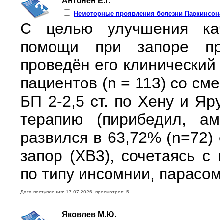
Антонен Е.Г.
Немоторные проявления болезни Паркинсона
C целью улучшения кач
помощи при запоре пр
проведён его клинический
пациентов (n = 113) со с
БП 2-2,5 ст. по Хену и Я
терапию (пирибедил, ама
развился в 63,72% (n=72)
запор (XB3), сочетаясь с
по типу инсомнии, парасом
Дата поступления: 17-07-2026, просмотров: 5
Яковлев М.Ю.