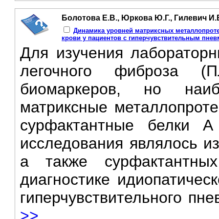
Болотова Е.В., Юркова Ю.Г., Гилевич И.
Динамика уровней матриксных металлопроте
крови у пациентов с гиперчувствительным пне
Для изучения лабораторн
легочного фиброза (
биомаркеров, но наи
матриксные металлопротеи
сурфактантные белки 
исследования являлось из
а также сурфактантн
диагностике идиопатическ
гиперчувствительного пне
>>