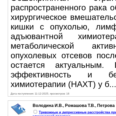
распространенного рака 
хирургическое вмешательс
кишки с опухолью, лим
адъювантной химиоте
метаболической акти
опухолевых отсевов посл
остается актуальным. 
эффективность и без
химиотерапии (HAXT) у б..
Дата поступления: 11-12-2025, просмотров: 16
Володина И.В., Ромашова Т.В., Петрова 
Тревожные и депрессивные расстройства при