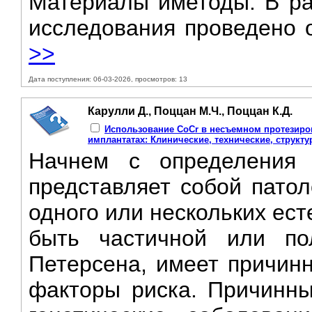
Материалы иметоды. B ра
исследования проведено о
>>
Дата поступления: 06-03-2026, просмотров: 13
Карулли Д., Поццан М.Ч., Поццан К.Д.
Использование CoCr в несъемном протезиров
имплантатах: Клинические, технические, структу
Начнем с определения 
представляет собой патол
одного или нескольких ес
быть частичной или по
Петерсена, имеет причин
факторы риска. Причинны