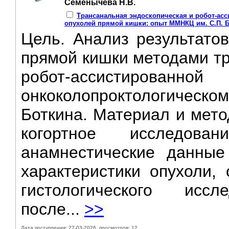
Семенычева Н.В.
Трансанальная эндоскопическая и робот-ас
опухолей прямой кишки: опыт ММНКЦ им. C.П. 
Цель. Анализ результато
прямой кишки методами тр
робот-ассистиров
онкоколопроктологическ
Боткина. Материал и мето
когортное исследова
анамнестические данные
характеристики опухоли,
гистологического иссл
после...
>>
Дата поступления: 27-03-2026, просмотров: 12