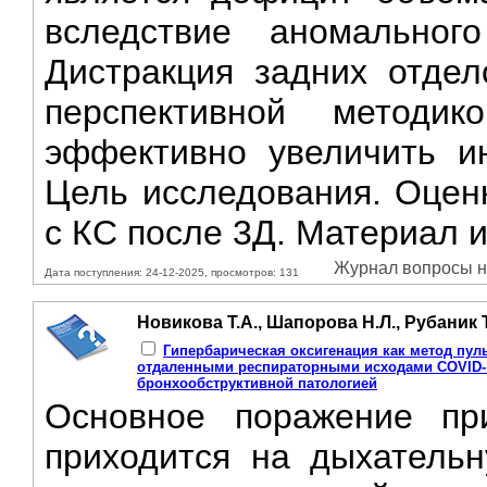
вследствие аномального
Дистракция задних отдел
перспективной методик
эффективно увеличить и
Цель исследования. Оцен
с КC после 3Д. Материал и
Журнал вопросы не
Дата поступления: 24-12-2025, просмотров: 131
Новикова Т.А., Шапорова Н.Л., Рубаник Т
Гипербарическая оксигенация как метод пул
отдаленными респираторными исходами COVID-1
бронхообструктивной патологией
Основное поражение пр
приходится на дыхательн