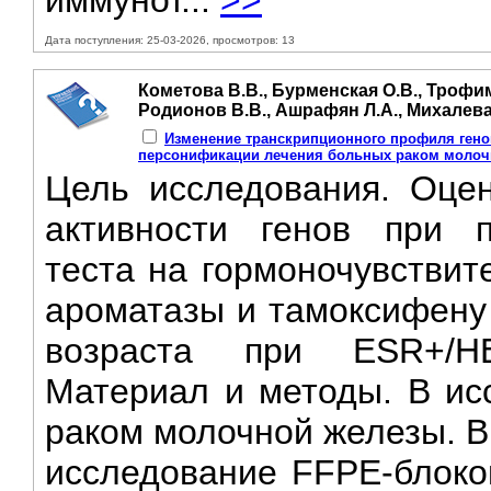
иммунот...
>>
Дата поступления: 25-03-2026, просмотров: 13
Кометова В.В., Бурменская О.В., Трофи
Родионов В.В., Ашрафян Л.А., Михалева
Изменение транскрипционного профиля гено
персонификации лечения больных раком молоч
Цель исследования. Оцен
активности генов при п
теста на гормоночувствит
ароматазы и тамоксифену
возраста при ESR+/H
Материал и методы. B ис
раком молочной железы. 
исследование FFPE-блоко