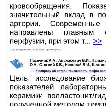
кровообращения. Пока
значительный вклад в п
артерии. Современны
направлены главным 
перфузии, при этом т...
>>
Дата поступления: 06-05-2026, просмотров: 9
Пасечник А.А., Апанасевич В.И., Папыно
О.А., Стегний К.В., Невожай В.И., Костив
К вопросу об острой токсичности графта вол
Цель: исследование биох
показателей лаборатор
керамики волластонит/гид
полученной методом темпл