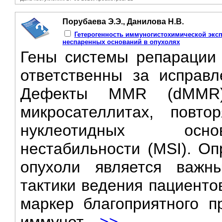
Порубаева Э.Э., Данилова Н.В.
Гетерогенность иммуногистохимической экс
неспаренных оснований в опухолях
Гены системы репарации
ответственны за исправ
Дефекты MMR (dMMR)
микросателлитах, повто
нуклеотидных основ
нестабильности (MSI). О
опухоли является важн
тактики ведения пациенто
маркер благоприятного п