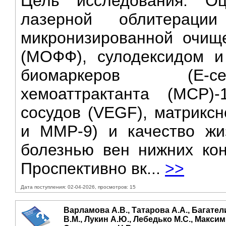
Цель исследования. Оц
лазерной облитерац
микронизированной очищ
(МОФФ), сулодексидом и
биомаркеров (Е-се
хемоаттрактанта (MCP)
сосудов (VEGF), матрикс
и MMP-9) и качество жи
болезнью вен нижних кон
Проспективно вк...
>>
Дата поступления: 02-04-2026, просмотров: 15
Варламова А.В., Татарова А.А., Багатели
В.М., Лукин А.Ю., Лебедько М.С., Максим