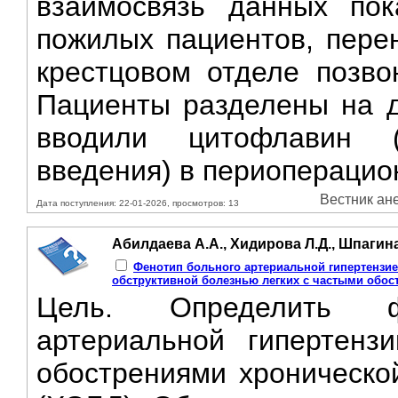
взаимосвязь данных по
пожилых пациентов, пере
крестцовом отделе позво
Пациенты разделены на дв
вводили цитофлавин (
введения) в периоперацион
Вестник ане
Дата поступления: 22-01-2026, просмотров: 13
Абилдаева А.А., Хидирова Л.Д., Шпагина
Фенотип больного артериальной гипертензие
обструктивной болезнью легких с частыми обо
Цель. Определить фе
артериальной гипертенз
обострениями хронической