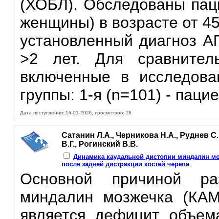
(ХОБЛ). Обследованы паци
женщины) в возрасте от 4
установленный диагноз АГ
>2 лет. Для сравнител
включенные в исследова
группы: 1-я (n=101) - пацие
Дата поступления: 16-01-2026, просмотров: 18
Сатанин Л.А., Черникова Н.А., Руднев С.
В.Г., Рогинский В.В.
Динамика каудальной дистопии миндалин мо
после задней дистракции костей черепа
Основной причиной ра
миндалин мозжечка (КAM
является дефицит объем