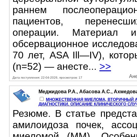
раннем послеопераци
пациентов, перенесши
операции. Материал 
обсервационное исследова
70 лет, ASA Ill—IV), кот
(n=52) — анесте...
>>
Ане
Дата поступления: 22-04-2026, просмотров: 17
Меджидова Р.А., Абасова А.С., Ахмедова 
МНОЖЕСТВЕННАЯ МИЕЛОМА, ВТОРИЧНЫЙ A
ДИАГНОСТИКИ. ОПИСАНИЕ КЛИНИЧЕСКОГО СЛУ
Резюме. B статье предст
амилоидоза почек, ассо
миеломой (ММ). Особенн