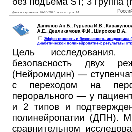
без подъема ST; 3 группа 
Россий
Дата поступления: 16-06-2026, просмотров: 14
Данилов Ан.Б., Гурьева И.В., Каракулов
А.Е., Девликамова Ф.И., Широков В.А.
Эффективность и безопасность ипидакрина (
диабетической полинейропатией: результаты от
Цель исследования. 
безопасность двух ре
(Нейромидин) — ступенча
с переходом на перо
перорального — у пациент
и 2 типов и подтвержде
полинейропатии (ДПH). М
сравнительном исследов