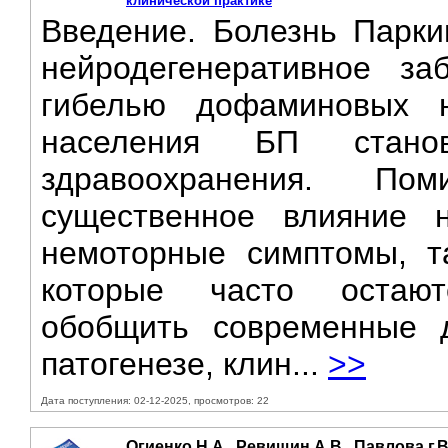
клинической практике
Введение. Болезнь Парки
нейродегенеративное за
гибелью дофаминовых 
населения БП станов
здравоохранения. По
существенное влияние 
немоторные симптомы, та
которые часто остают
обобщить современные д
патогенезе, клин...
>>
Дата поступления: 02-12-2025, просмотров: 22
Огиенко Н.А., Ревищин А.В., Павлова г.