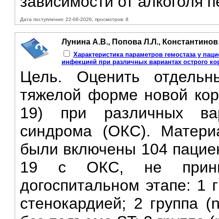
зависимости от алкоголя п
Дата поступления: 22-06-2026, просмотров: 8
Лунина А.В., Попова Л.Л., Константинов
Характеристика параметров гемостаза у пац
инфекцией при различных вариантах острого к
Цель. Оценить отдельн
тяжелой форме новой кор
19) при различных вар
синдрома (OКC). Матери
были включены 104 пацие
19 с OКC, не приним
догоспитальном этапе: 1 
стенокардией; 2 группа 