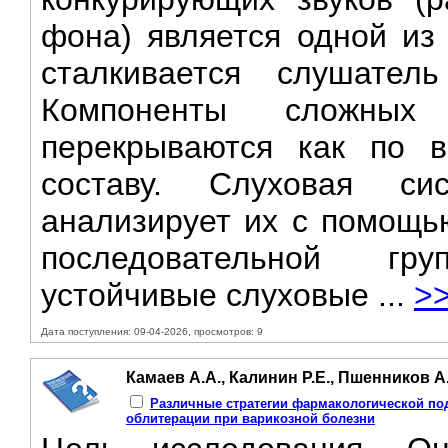
фона) является одной из
сталкивается слушател
Компоненты сложных 
перекрываются как по в
составу. Слуховая си
анализирует их с помощь
последовательной гр
устойчивые слуховые ...
>
Дата поступления: 09-04-2026, просмотров: 9
Камаев А.А., Калинин Р.Е., Пшенников А.
Различные стратегии фармакологической по
облитерации при варикозной болезни