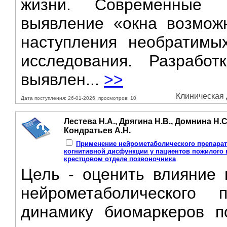
жизни. Современные 
выявление «окна возмож
наступления необратимы
исследования. Разрабо
выявлен...
>>
Клиническая 
Дата поступления: 26-01-2026, просмотров: 10
Лестева Н.А., Дрягина Н.В., Домнина Н.С
Кондратьев А.Н.
Применение нейрометаболического препара
когнитивной дисфункции у пациентов пожилого 
крестцовом отделе позвоночника
Цель - оценить влияние 
нейрометаболического
динамику биомаркеров п