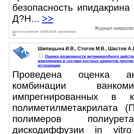
безопасность ипидакрина 
Д?H...
>>
Журнал неврологи
Дата поступления: 18-05-2026, просмотров:
18
Шипицына И.В., Стогов М.В., Шастов А.
Оценка возможности антимикробного действ
меропенема в составе костных цементов против м
ассоциации
Проведена оценка ант
комбинации ванко
импрегнированных в 
полиметилметакрилата 
полимеров полиуре
дискодиффузии in vit