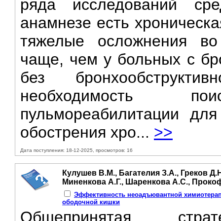
ряда исследований ср
анамнезе есть хроническа
тяжелые осложнения во
чаще, чем у больных с бр
без бронхообструктив
необходимость п
пульмореабилитации для
обострения хро...
>>
Дата поступления: 18-12-2025, просмотров: 16
Кулушев В.М., Багателия З.А., Греков Д.Н
Миненкова А.Г., Шаренкова А.С., Прокоф
Эффективность неоадъювантной химиотерап
ободочной кишки
Обшепринятая стра