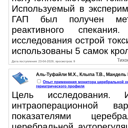
Используемый в эксперим
ГАП был получен мет
реактивного спекани
исследования острой токс
использованы 5 самок кро
Тихо
Дата поступления: 23-04-2026, просмотров: 9
Аль-Туфайли М.Х., Клыпа Т.В., Мандель 
Опыт применения монитора церебральной ок
гериатрического профиля
Цель исследования. 
интраоперационной вар
показателями церебр
церебральной ауторегуля