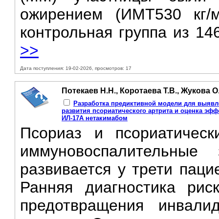
ожирением (ИМТ530 кг
контрольная группа из 14
>>
Дата поступления: 19-02-2026, просмотров: 17
Потекаев Н.Н., Коротаева Т.В., Жукова О
Разработка предиктивной модели для выявл
развития псориатического артрита и оценка эф
ИЛ-17А нетакимабом
Псориаз и псориатичес
иммуновоспалительные
развивается у трети паци
Ранняя диагностика рис
предотвращения инвали