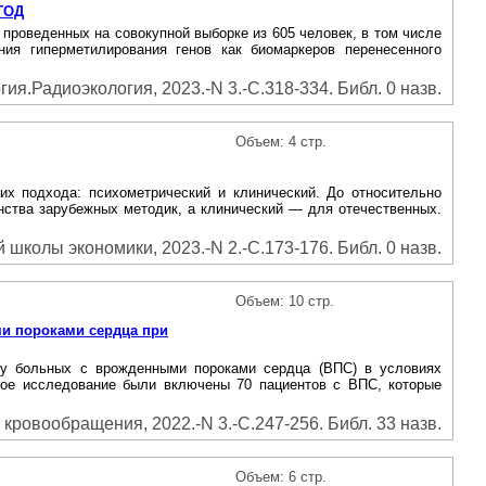
ГОД
веденных на совокупной выборке из 605 человек, в том числе
ия гиперметилирования генов как биомаркеров перенесенного
я.Радиоэкология, 2023.-N 3.-С.318-334. Библ. 0 назв.
Объем: 4 стр.
их подхода: психометрический и клинический. До относительно
нства зарубежных методик, а клинический — для отечественных.
колы экономики, 2023.-N 2.-С.173-176. Библ. 0 назв.
Объем: 10 стр.
ми пороками сердца при
и у больных с врожденными пороками сердца (ВПС) в условиях
ное исследование были включены 70 пациентов с ВПС, которые
кровообращения, 2022.-N 3.-С.247-256. Библ. 33 назв.
Объем: 6 стр.