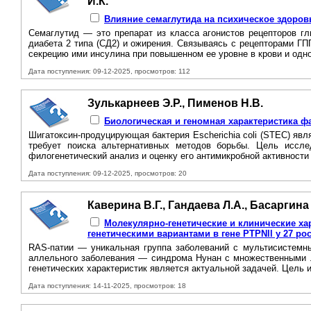
И.К.
Влияние семаглутида на психическое здоров
Семаглутид — это препарат из класса агонистов рецепторов гл
диабета 2 типа (СД2) и ожирения. Связываясь с рецепторами Г
секрецию ими инсулина при повышенном ее уровне в крови и одно
Дата поступления: 09-12-2025, просмотров: 112
Зулькарнеев Э.Р., Пименов Н.В.
Биологическая и геномная характеристика фа
Шигатоксин-продуцирующая бактерия Escherichia coli (STEC) яв
требует поиска альтернативных методов борьбы. Цель иссле
филогенетический анализ и оценку его антимикробной активности i
Дата поступления: 09-12-2025, просмотров: 20
Каверина В.Г., Гандаева Л.А., Басаргина
Молекулярно-генетические и клинические ха
генетическими вариантами в гене PTPNll у 27 ро
RAS-патии — уникальная группа заболеваний с мультисистемны
аллельного заболевания — синдрома Нунан с множественными ле
генетических характеристик является актуальной задачей. Цель 
Дата поступления: 14-11-2025, просмотров: 18