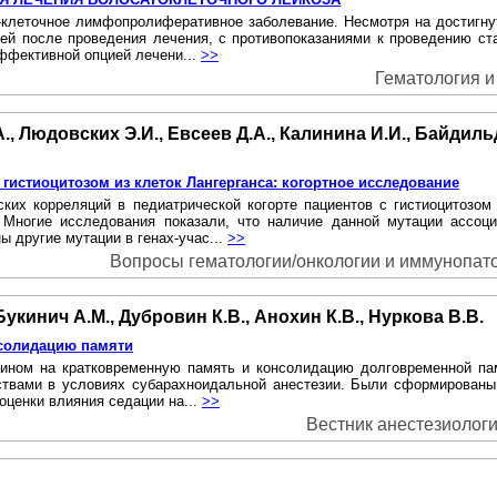
клеточное лимфопролиферативное заболевание. Несмотря на достигнут
ей после проведения лечения, с противопоказаниями к проведению с
ффективной опцией лечени...
>>
Гематология и 
., Людовских Э.И., Евсеев Д.А., Калинина И.И., Байдильд
гистиоцитозом из клеток Лангерганса: когортное исследование
ких корреляций в педиатрической когорте пациентов с гистиоцитозом
 Многие исследования показали, что наличие данной мутации ассоц
 другие мутации в генах-учас...
>>
Вопросы гематологии/онкологии и иммунопатоло
 Букинич А.М., Дубровин К.В., Анохин К.В., Нуркова В.В.
нсолидацию памяти
ином на кратковременную память и консолидацию долговременной па
вами в условиях субарахноидальной анестезии. Были сформированы 3 
 оценки влияния седации на...
>>
Вестник анестезиологии