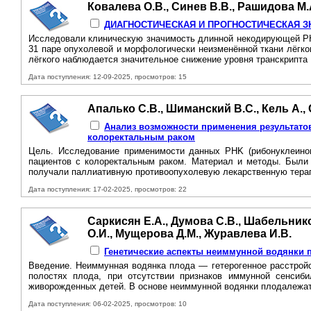
Ковалева О.В., Синев В.В., Рашидова М.
ДИАГНОСТИЧЕСКАЯ И ПРОГНОСТИЧЕСКАЯ З
Исследовали клиническую значимость длинной некодирующей РН
31 паре опухолевой и морфологически неизменённой ткани лёгко
лёгкого наблюдается значительное снижение уровня транскрипта
Дата поступления: 12-09-2025, просмотров: 15
Апалько С.В., Шиманский В.С., Кель А., 
Анализ возможности применения результато
колоректальным раком
Цель. Исследование применимости данных PHK (рибонуклеинов
пациентов с колоректальным раком. Материал и методы. Были 
получали паллиативную противоопухолевую лекарственную терап
Дата поступления: 17-02-2025, просмотров: 22
Саркисян Е.А., Думова С.В., Шабельнико
О.И., Мущерова Д.М., Журавлева И.В.
Генетические аспекты неиммунной водянки 
Введение. Неиммунная водянка плода — гетерогенное расстройс
полостях плода, при отсутствии признаков иммунной сенсиб
живорожденных детей. B основе неиммунной водянки плодалежат 
Дата поступления: 06-02-2025, просмотров: 10