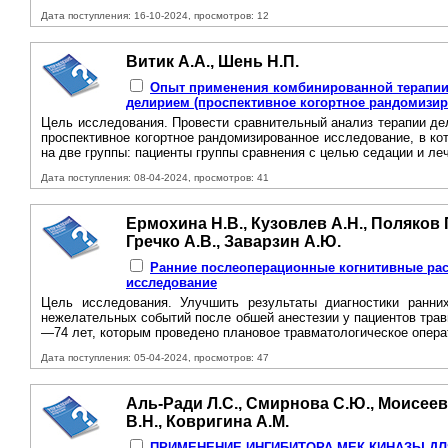
Дата поступления: 16-10-2024, просмотров: 12
Витик А.А., Шень Н.П.
Опыт применения комбинированной терапии
делирием (проспективное когортное рандомизир
Цель исследования. Провести сравнительный анализ терапии де
проспективное когортное рандомизированное исследование, в к
на две группы: пациенты группы сравнения с целью седации и ле
Дата поступления: 08-04-2024, просмотров: 41
Ермохина Н.В., Кузовлев А.Н., Поляков П
Гречко А.В., Заварзин А.Ю.
Ранние послеоперационные когнитивные расс
исследование
Цель исследования. Улучшить результаты диагностики ранних
нежелательных событий после обшей анестезии у пациентов трав
—74 лет, которым проведено плановое травматологическое опера
Дата поступления: 05-04-2024, просмотров: 47
Аль-Ради Л.С., Смирнова С.Ю., Моисеева
В.Н., Ковригина А.М.
ПРИМЕНЕНИЕ ИНГИБИТОРА МЕК-КИНАЗЫ Д