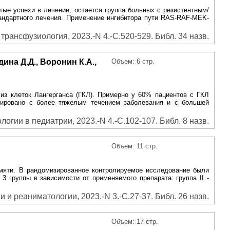
ые успехи в лечении, остается группа больных с резистентным/
тандартного лечения. Применение ингибитора пути RAS-RAF-MEK-
трансфузиология, 2023.-N 4.-С.520-529. Библ. 34 назв.
ина Д.Д., Воронин К.А.,
Объем: 6 стр.
 из клеток Лангерганса (ГКЛ). Примерно у 60% пациентов с ГКЛ
иировано с более тяжелым течением заболевания и с большей
гии в педиатрии, 2023.-N 4.-С.102-107. Библ. 8 назв.
Объем: 11 стр.
мяти. В рандомизированное контролируемое исследование были
группы в зависимости от применяемого препарата: группа II -
 и реаниматологии, 2023.-N 3.-С.27-37. Библ. 26 назв.
Объем: 17 стр.