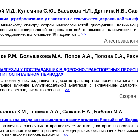
 М.Д., Кулемина С.Ю., Васькова Н.Л., Дрягина Н.В., Сав
пии церебролизином у пациентов с сепсис-ассоциированной энце
линическому спектру острой неврологической дисфункции, возникаю
 сепсис-ассоциированной энцефалопатией с помощью клинических и 
сследование, включившее 40 пациентов...
>>
Анестезиология
ов Р.М., Большакова М.А., Попов А.А., Попова Е.А., Рах
АЛГЕЗИИ У ПОСТРАДАВШИХ B ДОРОЖНО-ТРАНСПОРТНЫХ ПРОИСШ
М И ГОСПИТАЛЬНОМ ПЕРИОДАХ
алгезии у пострадавших в дорожно-транспортных происшествиях с с
етанное влияние мультимодальной аналгезии с включением даларгин
ового состава, кислотно-основн...
>>
Скорая 
алова К.М., Гофман А.А., Сажаев Е.А., Бабаев М.А.
ских шкал среди анестезиологов-реаниматологов Российской Федер
различных оценочных и прогностических шкал, которые позволяют 
интенсивной терапии в различных медицинских организациях Российской
 о валидности используемых и...
>>