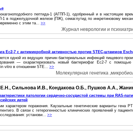
ье
юкагоноподобного пептида-1 (АГПП-1), одобренный и в настоящее вр
ПП-1 в поджелудочной железе (ПЖ), семаглутид по инкретиновому механ
временно с этим та...
>>
Журнал неврологии и психиатрии
га Ес2-7 с антимикробной активностью против STEC-штаммов Escher
ляется одной из ведущих причин бактериальных инфекций пищевого про
дования — охарактеризовать новый бактериофаг Ес2-7 с помощью б
n vitro в отношении STE...
>>
Молекулярная генетика ,микробиоло
 Е.Н., Сильнова И.В., Кондакова О.Б., Пушков А.А., Жани
рактеристики патологии сердечно-сосудистой системы при RAS-пат
ссийских детей
м характером поражения. Каузальные генетические варианты гена PT
нтиго. B связи с гетерогенностью клинических проявлений у пациенто
исследования: установи...
>>