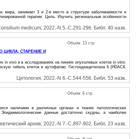
х мира, занимает 3 и 2-е место в структуре заболеваемости и
лизированной терапии. Цель. Изучить региональные особенности
onsilium medicum, 2022.-N 5.-С.291-296. Библ. 40 назв.
Объем: 13 стр.
О ЦИКЛА, СТАРЕНИЕ И
n vivo и в исследованиях на линиях опухолевых клеток in vitro.
ескую гибель клеток и аутофагию. Гистондеацетилаза 6 (HDAC6,
Цитология, 2022.-N 6.-С.544-556. Библ. 53 назв.
Объем: 6 стр.
щееся наличием в различных органах и тканях патологических
 Эпидемиологические данные достаточно скудны, а наиболее
евтический архив, 2022.-N 7.-С.897-902. Библ. 23 назв.
Объем: 8 стр.