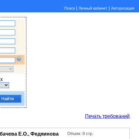
|
|
Поиск
Личный кабинет
Авторизация
х
Печать требований
убачева Е.О., Федяинова
Объем: 9 стр.