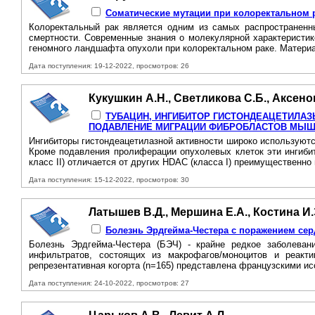
Соматические мутации при колоректальном р
Колоректальный рак является одним из самых распространенны
смертности. Современные знания о молекулярной характеристик
геномного ландшафта опухоли при колоректальном раке. Материа
Дата поступления: 19-12-2022, просмотров: 26
Кукушкин А.Н., Светликова С.Б., Аксено
ТУБАЦИН, ИНГИБИТОР ГИСТОНДЕАЦЕТИЛАЗЫ
ПОДАВЛЕНИЕ МИГРАЦИИ ФИБРОБЛАСТОВ МЫШИ
Ингибиторы гистондеацетилазной активности широко используются
Кроме подавления пролиферации опухолевых клеток эти ингибит
класс II) отличается от других HDAC (класса I) преимущественно
Дата поступления: 15-12-2022, просмотров: 30
Латышев В.Д., Мершина Е.А., Костина И.
Болезнь Эрдгейма-Честера с поражением сер
Болезнь Эрдгейма-Честера (БЭЧ) - крайне редкое заболевани
инфильтратов, состоящих из макрофагов/моноцитов и реакт
репрезентативная когорта (n=165) представлена французскими иссл
Дата поступления: 24-10-2022, просмотров: 27