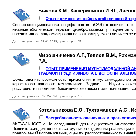
Быкова К.М., Кашерининов И.Ю., Лисовой
Опыт применения нейрометаболической тера
Сепсис-ассоциированная энцефалопатия (САЭ) относится к к
нейрометаболической терапии церебролизином у пациентов с
проспективное рандомизированное контролируемое клиническое и
Дата поступления: 28-01-2025, просмотров: 21
Мирошниченко А.Г., Теплов В.М., Рахман
Р.А.
ОПЫТ ПРИМЕНЕНИЯ МУЛЬТИМОДАЛЬНОЙ АН
ТРАВМОЙ ГРУДИ И ЖИВОТА B ДОГОСПИТАЛЬНО
Цель: оценить возможность применения в мультимодальной ан
корректоров тканевого метаболизма. Задачи: 1. Изучить соч
расстройств на клинико-биохимические показатели, изменение газ
Дата поступления: 03-12-2024, просмотров: 16
Котельникова Е.О., Тухтаманова А.С., Ис
Востребованность оценочных и прогностиче
АКТУАЛЬНОСТЬ: Ha сегодняшний день существует множество 
Выявить осведомленность сотрудников отделений реанимации и 
предпочтений использования, оценить распространенность знаний