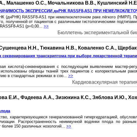
А., Малашенко О.С., Мочальникова В.В., Кушлинский Н.Е.
НАЧИМОСТЬ ЭКСПРЕССИИ днРНК RASSF8-AS1 ПРИ НЕМЕЛКОКЛЕТО
К (днРНК) RASSF8-AS1 при немелкоклеточном раке лёгкого (НМРЛ). П
го, полученной от пациентов с различными гистологическими подтипами
 RASSF8-AS1 (р=0,00...
>>
Бюллетень экспериментальной биол
Сушенцева Н.Н., Тюкавина Н.В., Коваленко С.А., Щербак 
в секвенирования транскриптома при выборе лекарственной терапи
ая кислота)-секвенирования с последующим выявлением мастер-регу
использованы образцы тканей трех пациентов с колоректальным рако
ию в стандартных режимах в соо...
>>
Кардиоваскулярная терапия и
ва Е.И., Фадеева А.А., Зизюкина К.С., Зяблова И.Ю., Хо
плода
тво, характеризующееся генерализованной гипергидратацией, обуслов
илизации. Распространенность неиммунной водянки плода по разны
более 150 различных нозологий...
>>