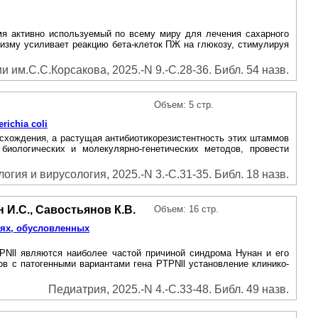
емя активно используемый по всему миру для лечения сахарного
изму усиливает реакцию бета-клеток ПЖ на глюкозу, стимулируя
 им.С.С.Корсакова, 2025.-N 9.-С.28-36. Библ. 54 назв.
Объем: 5 стр.
ichia coli
исхождения, а растущая антибиотикорезистентность этих штаммов
иологических и молекулярно-генетических методов, провести
гия и вирусология, 2025.-N 3.-С.31-35. Библ. 18 назв.
н И.С., Савостьянов К.В.
Объем: 16 стр.
иях, обусловленных
PNll являются наиболее частой причиной синдрома Нунан и его
в с патогенными вариантами гена PTPNll установление клинико-
Педиатрия, 2025.-N 4.-С.33-48. Библ. 49 назв.