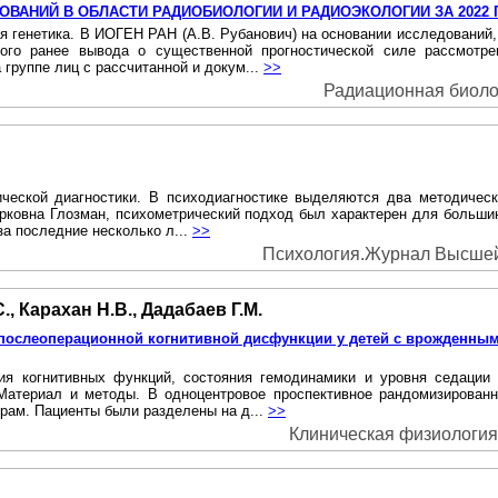
ВАНИЙ В ОБЛАСТИ РАДИОБИОЛОГИИ И РАДИОЭКОЛОГИИ ЗА 2022 
ка. В ИОГЕН РАН (А.В. Рубанович) на основании исследований, про
ого ранее вывода о существенной прогностической силе рассмотрен
группе лиц с рассчитанной и докум...
>>
Радиационная биологи
еской диагностики. В психодиагностике выделяются два методическ
арковна Глозман, психометрический подход был характерен для больши
а последние несколько л...
>>
Психология.Журнал Высшей ш
., Карахан Н.В., Дадабаев Г.М.
 послеоперационной когнитивной дисфункции у детей с врожденны
ия когнитивных функций, состояния гемодинамики и уровня седаци
 Материал и методы. В одноцентровое проспективное рандомизирован
рам. Пациенты были разделены на д...
>>
Клиническая физиология 