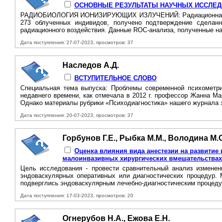
ОСНОВНЫЕ РЕЗУЛЬТАТЫ НАУЧНЫХ ИССЛЕДО
РАДИОБИОЛОГИЯ ИОНИЗИРУЮЩИХ ИЗЛУЧЕНИЙ: Радиационная генети
273 облученных индивидов, получено подтверждение сделанн
радиационного воздействия. Данные ROC-анализа, полученные на 
Дата поступления: 27-07-2023, просмотров: 37
Наследов А.Д.
ВСТУПИТЕЛЬНОЕ СЛОВО
Специальная тема выпуска: Проблемы современной психометрич
недавнего времени, как отмечала в 2012 г. профессор Жанна М
Однако материалы рубрики «Психодиагностика» нашего журнала з
Дата поступления: 20-07-2023, просмотров: 37
Горбунов Г.Е., Рыбка М.М., Володина М.С
Оценка влияния вида анестезии на развитие
малоинвазивных хирургических вмешательствах
Цель исследования - провести сравнительный анализ изменен
эндоваскулярных оперативных или диагностических процедур.
подверглись эндоваскулярным лечебно-диагностическим процеду
Дата поступления: 17-03-2023, просмотров: 20
Огнерубов Н.А., Ежова Е.Н.