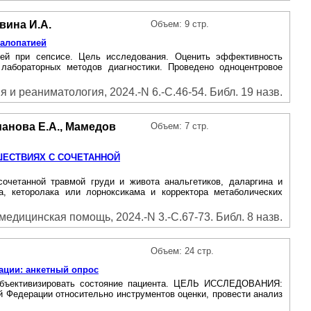
вина И.А.
Объем: 9 стр.
фалопатией
щей при сепсисе. Цель исследования. Оценить эффективность
лабораторных методов диагностики. Проведено одноцентровое
 и реаниматология, 2024.-N 6.-С.46-54. Библ. 19 назв.
манова Е.А., Мамедов
Объем: 7 стр.
ЕСТВИЯХ C СОЧЕТАННОЙ
очетанной травмой груди и живота анальгетиков, даларгина и
а, кеторолака или лорноксикама и корректора метаболических
медицинская помощь, 2024.-N 3.-С.67-73. Библ. 8 назв.
Объем: 24 стр.
ации: анкетный опрос
объективизировать состояние пациента. ЦЕЛЬ ИССЛЕДОВАНИЯ:
 Федерации относительно инструментов оценки, провести анализ