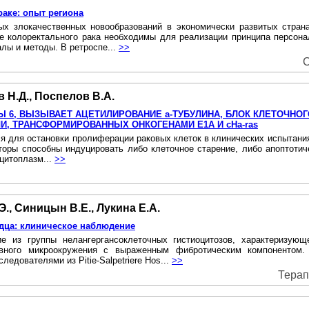
аке: опыт региона
х злокачественных новообразований в экономически развитых страна
е колоректального рака необходимы для реализации принципа персона
лы и методы. В ретроспе...
>>
C
в Н.Д., Поспелов В.А.
 6, ВЫЗЫВАЕТ АЦЕТИЛИРОВАНИЕ а-ТУБУЛИНА, БЛОК КЛЕТОЧНОГ
, ТРАНСФОРМИРОВАННЫХ ОНКОГЕНАМИ Е1А И cHa-ras
 для остановки пролиферации раковых клеток в клинических испытаниях i
оры способны индуцировать либо клеточное старение, либо апоптотич
 цитоплазм...
>>
Э., Синицын В.Е., Лукина Е.А.
дца: клиническое наблюдение
е из группы нелангергансоклеточных гистиоцитозов, характеризую
ивного микроокружения с выраженным фибротическим компонентом.
едователями из Pitie-Salpetriere Hos...
>>
Терап