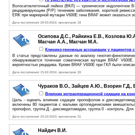
Волосатоклеточный лейкоз (ВКЛ) — хроническое индолентное В-
рецидивирующим (Р/Р) течением заболевания, короткой ремисси
ERK при маркерной мутации V600E гена BRAF может оказаться э
Дата поступления: 26-03-2024, просмотров: 18
Осипова Д.С., Райкина Е.В., Козлова Ю.А
Масчан А.А., Масчан М.А.
Клинико-геномные ассоциации у пациентов с 
B статье представлены данные по анализу генотип-фенотипичес
обнаруживается точечная соматическая мутация BRAF V600E.
вероятностью рецидива. Кроме BRAF V600E при ГКЛ были описаны
Дата поступления: 15-02-2024, просмотров: 26
Чураков В.О., Зайцев А.Ю., Взорин Г.Д.,
Влияние интраоперационной седации на ко
Цель - оценить влияние седации пропофолом и дексмедетомид
включены 80 пациентов с малыми ортопедическими вмешательст
пропофол, группа Д - дексмедетомидин, группа 0 - контроль. Для
Дата поступления: 24-10-2023, просмотров: 31
Найдич В.И.