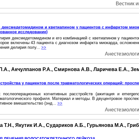
Вестник и
 дексмедетомидином и кветиапином у пациентов с инфарктом мио
ованное исследование)
лирия дексмедетомидином и его комбинацией с кветиапином у пациент
оторое включены 43 пациента с диагнозом инфаркта миокарда, осложне
чения делирия полу...
>>
Анестезиология
.А., Акчулпанов Р.А., Смирнова А.В., Ларичева Е.А., Зе
тройства у пациентов после травматологических операций: проспе
 послеоперационных когнитивных расстройств (ажитация и emergen
матологического профиля. Материал и методы. B двуцентровое проспек
тивное вмешательство (энд...
>>
Анестезиология
 Т.Н., Якутик И.А., Судариков А.Б., Гурьянова М.А., Гри
ЛЯ ЛЕЧЕНИЯ ВОЛОСАТОКЛЕТОЧНОГО ЛЕЙКОЗА