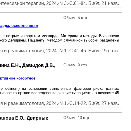
нтенсивной терапии, 2024.-N 3.-С.61-84. Библ. 21 назв.
Объем: 5 стр.
карда, осложненным
ов с острым инфарктом миокарда. Материал и методы. Выполнено
нного делирием. Пациенты методом случайной выборки разделены
 и реаниматология, 2024.-N 1.-С.41-45. Библ. 15 назв.
мина Е.Н., Давыдов Д.В.,
Объем: 9 стр.
ктивное когортное
ce delirium) на основании выявленных факторов риска данных
тивное когортное исследование включены пациенты в возрасте 45
 и реаниматология, 2024.-N 1.-С.14-22. Библ. 27 назв.
банова Е.О., Двирнык
Объем: 10 стр.