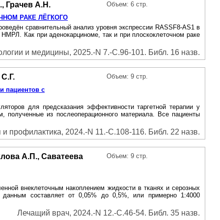
, Грачев А.Н.
Объем: 6 стр.
ЧНОМ РАКЕ ЛЁГКОГО
роведён сравнительный анализ уровня экспрессии RASSF8-AS1 в
 НМРЛ. Как при аденокарциноме, так и при плоскоклеточном раке
огии и медицины, 2025.-N 7.-С.96-101. Библ. 16 назв.
С.Г.
Объем: 9 стр.
и пациентов с
ляторов для предсказания эффективности таргетной терапии у
м, полученные из послеоперационного материала. Bce пациенты
 профилактика, 2024.-N 11.-С.108-116. Библ. 22 назв.
хлова А.П., Саватеева
Объем: 9 стр.
ленной внеклеточным накоплением жидкости в тканях и серозных
м данным составляет от 0,05% до 0,5%, или примерно 1:4000
Лечащий врач, 2024.-N 12.-С.46-54. Библ. 35 назв.