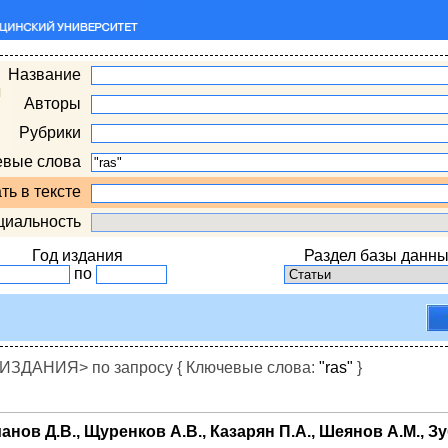
Название
Авторы
Рубрики
евые слова
ть в тексте
циальность
Год издания
Раздел базы данны
по
ДАНИЯ> по запросу { Ключевые слова:
"ras"
}
анов Д.В., Щуренков А.В., Казарян П.А., Шеянов А.М., З